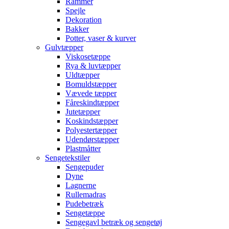
Rammer
Spejle
Dekoration
Bakker
Potter, vaser & kurver
Gulvtæpper
Viskosetæppe
Rya & luvtæpper
Uldtæpper
Bomuldstæpper
Vævede tæpper
Fåreskindtæpper
Jutetæpper
Koskindstæpper
Polyestertæpper
Udendørstæpper
Plastmåtter
Sengetekstiler
Sengepuder
Dyne
Lagnerne
Rullemadras
Pudebetræk
Sengetæppe
Sengegavl betræk og sengetøj