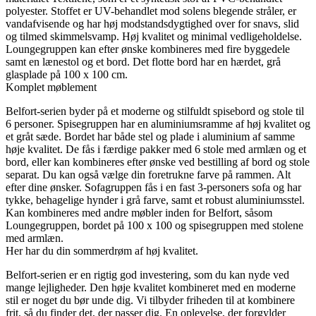
polyester. Stoffet er UV-behandlet mod solens blegende stråler, er
vandafvisende og har høj modstandsdygtighed over for snavs, slid
og tilmed skimmelsvamp. Høj kvalitet og minimal vedligeholdelse.
Loungegruppen kan efter ønske kombineres med fire byggedele
samt en lænestol og et bord. Det flotte bord har en hærdet, grå
glasplade på 100 x 100 cm.
Komplet møblement
Belfort-serien byder på et moderne og stilfuldt spisebord og stole til
6 personer. Spisegruppen har en aluminiumsramme af høj kvalitet og
et gråt sæde. Bordet har både stel og plade i aluminium af samme
høje kvalitet. De fås i færdige pakker med 6 stole med armlæn og et
bord, eller kan kombineres efter ønske ved bestilling af bord og stole
separat. Du kan også vælge din foretrukne farve på rammen. Alt
efter dine ønsker. Sofagruppen fås i en fast 3-personers sofa og har
tykke, behagelige hynder i grå farve, samt et robust aluminiumsstel.
Kan kombineres med andre møbler inden for Belfort, såsom
Loungegruppen, bordet på 100 x 100 og spisegruppen med stolene
med armlæn.
Her har du din sommerdrøm af høj kvalitet.
Belfort-serien er en rigtig god investering, som du kan nyde ved
mange lejligheder. Den høje kvalitet kombineret med en moderne
stil er noget du bør unde dig. Vi tilbyder friheden til at kombinere
frit, så du finder det, der passer dig. En oplevelse, der forgylder