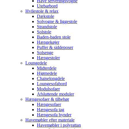
Have serveringsvogne
Utebarbord
Hvilestole & relax
Dækstole
Solvogne & liggestole
Strandstole
Solstole
Baden-baden stole
Hængekøjer
Puffer & siddeposer
Solsenge
Hængestoler
Loungedele
Midterdele
Hjørnedele
Chaiselongdele
Loungesofabord
Modulsofaer
Afsluttende moduler
Hængesofaer & tilbehør
Hængesofaer
Hængesofa tag
Hængesofa hynder
Havemøbler efter materiale
Havemøbler i polyrattan