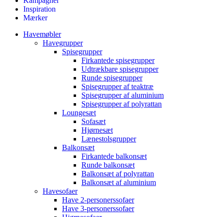
Kampagner
Inspiration
Mærker
Havemøbler
Havegrupper
Spisegrupper
Firkantede spisegrupper
Udtrækbare spisegrupper
Runde spisegrupper
Spisegrupper af teaktræ
Spisegrupper af aluminium
Spisegrupper af polyrattan
Loungesæt
Sofasæt
Hjørnesæt
Lænestolsgrupper
Balkonsæt
Firkantede balkonsæt
Runde balkonsæt
Balkonsæt af polyrattan
Balkonsæt af aluminium
Havesofaer
Have 2-personerssofaer
Have 3-personerssofaer