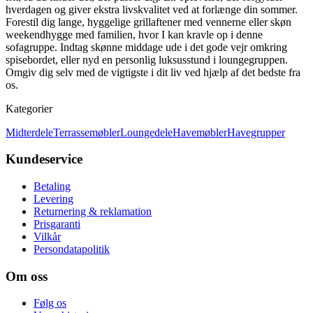
hverdagen og giver ekstra livskvalitet ved at forlænge din sommer.
Forestil dig lange, hyggelige grillaftener med vennerne eller skøn
weekendhygge med familien, hvor I kan kravle op i denne
sofagruppe. Indtag skønne middage ude i det gode vejr omkring
spisebordet, eller nyd en personlig luksusstund i loungegruppen.
Omgiv dig selv med de vigtigste i dit liv ved hjælp af det bedste fra
os.
Kategorier
Midterdele
Terrassemøbler
Loungedele
Havemøbler
Havegrupper
Kundeservice
Betaling
Levering
Returnering & reklamation
Prisgaranti
Vilkår
Persondatapolitik
Om oss
Følg os