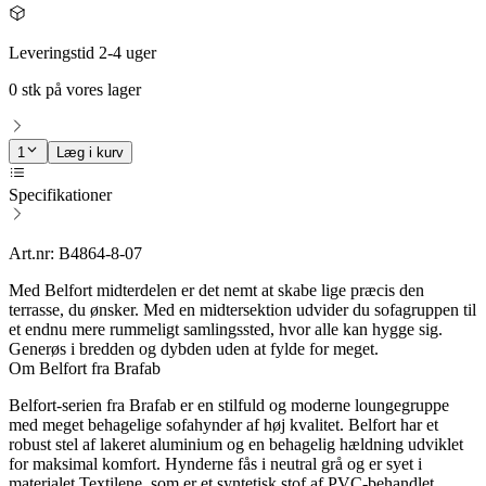
Leveringstid 2-4 uger
0 stk på vores lager
1
Læg i kurv
Specifikationer
Art.nr: B4864-8-07
Med Belfort midterdelen er det nemt at skabe lige præcis den
terrasse, du ønsker. Med en midtersektion udvider du sofagruppen til
et endnu mere rummeligt samlingssted, hvor alle kan hygge sig.
Generøs i bredden og dybden uden at fylde for meget.
Om Belfort fra Brafab
Belfort-serien fra Brafab er en stilfuld og moderne loungegruppe
med meget behagelige sofahynder af høj kvalitet. Belfort har et
robust stel af lakeret aluminium og en behagelig hældning udviklet
for maksimal komfort. Hynderne fås i neutral grå og er syet i
materialet Textilene, som er et syntetisk stof af PVC-behandlet