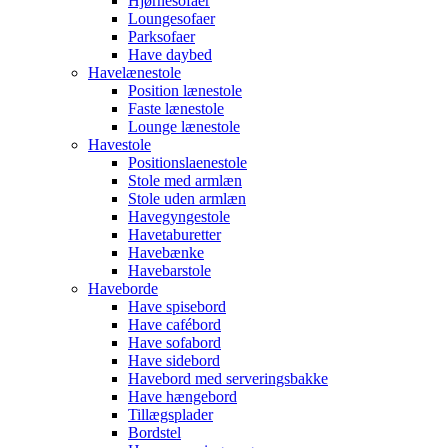
Hjørnesofaer
Loungesofaer
Parksofaer
Have daybed
Havelænestole
Position lænestole
Faste lænestole
Lounge lænestole
Havestole
Positionslaenestole
Stole med armlæn
Stole uden armlæn
Havegyngestole
Havetaburetter
Havebænke
Havebarstole
Haveborde
Have spisebord
Have cafébord
Have sofabord
Have sidebord
Havebord med serveringsbakke
Have hængebord
Tillægsplader
Bordstel