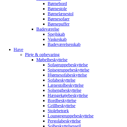
Børnebord
Børnestole
Børnelænestol
Børnesofaer
Børnepuffer
Badeværelse
Spejlskab
Vaskeskab
Badeværelsesskab
Have
Pleje & opbevaring
Møbelbeskyttelse
Sofagruppebeskyttelse
Spisegruppebeskyttelse
Hjørnesofabeskyttelse
Sofabeskyttelse
Lænestolbeskyttelse
Solsengbeskyttelse
Hængekøjebeskyttelse
Bordbeskyttelse
Grillbeskyttelse
Stolebetræk
Loungegruppebeskyttelse
Pergolabeskyttelse
Solbeskyttelsessejl