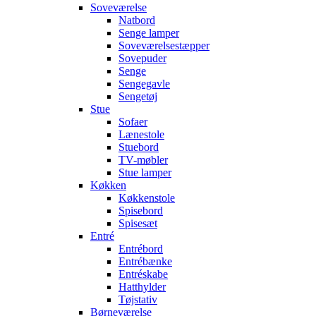
Soveværelse
Natbord
Senge lamper
Soveværelsestæpper
Sovepuder
Senge
Sengegavle
Sengetøj
Stue
Sofaer
Lænestole
Stuebord
TV-møbler
Stue lamper
Køkken
Køkkenstole
Spisebord
Spisesæt
Entré
Entrébord
Entrébænke
Entréskabe
Hatthylder
Tøjstativ
Børneværelse