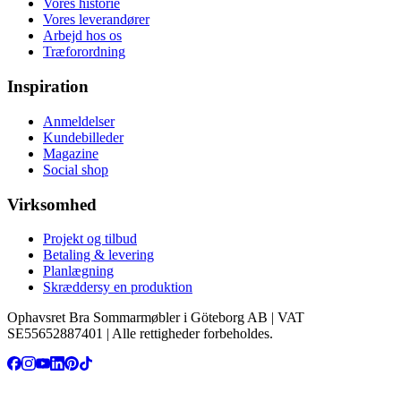
Vores historie
Vores leverandører
Arbejd hos os
Træforordning
Inspiration
Anmeldelser
Kundebilleder
Magazine
Social shop
Virksomhed
Projekt og tilbud
Betaling & levering
Planlægning
Skræddersy en produktion
Ophavsret Bra Sommarmøbler i Göteborg AB | VAT
SE55652887401 | Alle rettigheder forbeholdes.