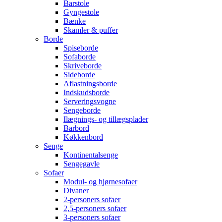
Barstole
Gyngestole
Bænke
Skamler & puffer
Borde
Spiseborde
Sofaborde
Skriveborde
Sideborde
Aflastningsborde
Indskudsborde
Serveringsvogne
Sengeborde
Ilægnings- og tillægsplader
Barbord
Køkkenbord
Senge
Kontinentalsenge
Sengegavle
Sofaer
Modul- og hjørnesofaer
Divaner
2-personers sofaer
2,5-personers sofaer
3-personers sofaer