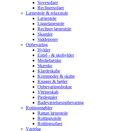
Sovesofaer
Reclinersofaer
Lænestole & relaxstole
Lænestole
Liggelanestole
Recliner lænestole
Skamler
Siddeposer
Opbevaring
Hylder
Entré - & skohylder
Mediebænke
Skænke
Klædeskabe
Kommoder & skabe
Knager & bøjler
Opbevaringsbokse
Vitrineskab
Piedestaler
Badeværelsesopbevaring
Rottingmøbler
Rattan lænestole
Rottingsstole
Rottingsofaer
Værelse