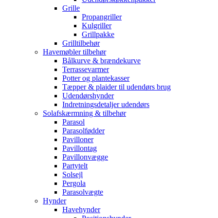
Grille
Propangriller
Kulgriller
Grillpakke
Grilltilbehør
Havemøbler tilbehør
Bålkurve & brændekurve
Terrassevarmer
Potter og plantekasser
Tæpper & plaider til udendørs brug
Udendørshynder
Indretningsdetaljer udendørs
Solafskærmning & tilbehør
Parasol
Parasolfødder
Pavilloner
Pavillontag
Pavillonvægge
Partytelt
Solsejl
Pergola
Parasolvægte
Hynder
Havehynder