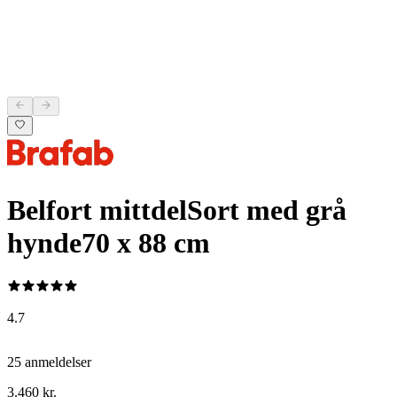
Belfort mittdel
Sort med grå
hynde
70 x 88 cm
4.7
25 anmeldelser
3.460 kr.