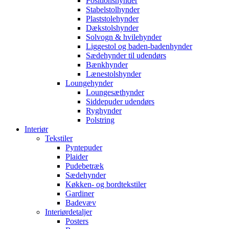
Positionshynder
Stabelstolhynder
Plaststolehynder
Dækstolshynder
Solvogn & hvilehynder
Liggestol og baden-badenhynder
Sædehynder til udendørs
Bænkhynder
Lænestolshynder
Loungehynder
Loungesæthynder
Siddepuder udendørs
Ryghynder
Polstring
Interiør
Tekstiler
Pyntepuder
Plaider
Pudebetræk
Sædehynder
Køkken- og bordtekstiler
Gardiner
Badevæv
Interiørdetaljer
Posters