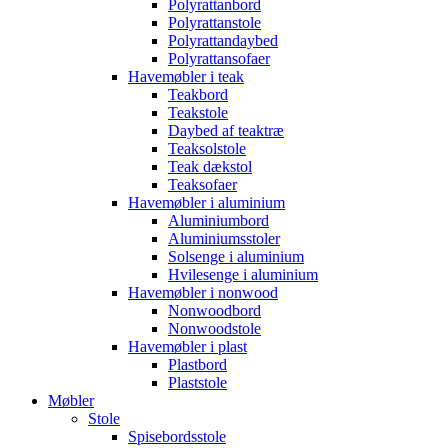
Polyrattanbord
Polyrattanstole
Polyrattandaybed
Polyrattansofaer
Havemøbler i teak
Teakbord
Teakstole
Daybed af teaktræ
Teaksolstole
Teak dækstol
Teaksofaer
Havemøbler i aluminium
Aluminiumbord
Aluminiumsstoler
Solsenge i aluminium
Hvilesenge i aluminium
Havemøbler i nonwood
Nonwoodbord
Nonwoodstole
Havemøbler i plast
Plastbord
Plaststole
Møbler
Stole
Spisebordsstole