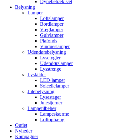
Dynebetræk sæt
Belysning
Lamper
Loftslamper
Bordlamper
Væglamper
Gulvlamper
Plafonds
Vindueslamper
Udendørsbelysning
Lyselygter
Udendørslamper
Lysstrenge
Lyskilder
LED-lamper
Solcellelamper
Julebelysning
Lysestager
Julestjerner
Lampetilbehør
Lampeskærme
Loftophæng
Outlet
Nyheder
Kampagner