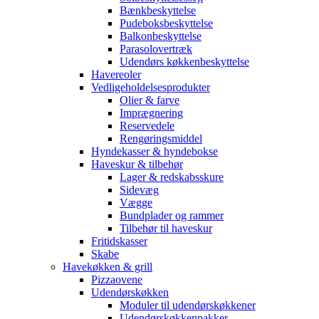
Bænkbeskyttelse
Pudeboksbeskyttelse
Balkonbeskyttelse
Parasolovertræk
Udendørs køkkenbeskyttelse
Havereoler
Vedligeholdelsesprodukter
Olier & farve
Imprægnering
Reservedele
Rengøringsmiddel
Hyndekasser & hyndebokse
Haveskur & tilbehør
Lager & redskabsskure
Sidevæg
Vægge
Bundplader og rammer
Tilbehør til haveskur
Fritidskasser
Skabe
Havekøkken & grill
Pizzaovene
Udendørskøkken
Moduler til udendørskøkkener
Udendørskøkkenpakker