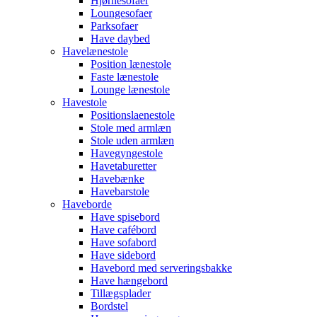
Hjørnesofaer
Loungesofaer
Parksofaer
Have daybed
Havelænestole
Position lænestole
Faste lænestole
Lounge lænestole
Havestole
Positionslaenestole
Stole med armlæn
Stole uden armlæn
Havegyngestole
Havetaburetter
Havebænke
Havebarstole
Haveborde
Have spisebord
Have cafébord
Have sofabord
Have sidebord
Havebord med serveringsbakke
Have hængebord
Tillægsplader
Bordstel