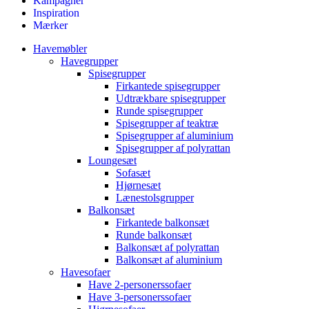
Kampagner
Inspiration
Mærker
Havemøbler
Havegrupper
Spisegrupper
Firkantede spisegrupper
Udtrækbare spisegrupper
Runde spisegrupper
Spisegrupper af teaktræ
Spisegrupper af aluminium
Spisegrupper af polyrattan
Loungesæt
Sofasæt
Hjørnesæt
Lænestolsgrupper
Balkonsæt
Firkantede balkonsæt
Runde balkonsæt
Balkonsæt af polyrattan
Balkonsæt af aluminium
Havesofaer
Have 2-personerssofaer
Have 3-personerssofaer