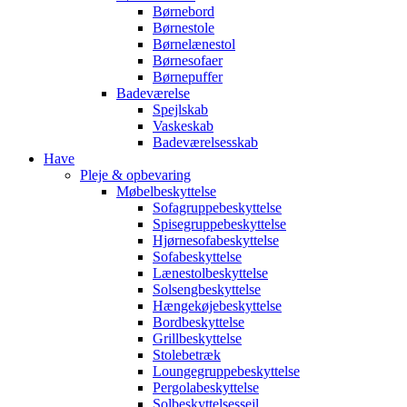
Børnebord
Børnestole
Børnelænestol
Børnesofaer
Børnepuffer
Badeværelse
Spejlskab
Vaskeskab
Badeværelsesskab
Have
Pleje & opbevaring
Møbelbeskyttelse
Sofagruppebeskyttelse
Spisegruppebeskyttelse
Hjørnesofabeskyttelse
Sofabeskyttelse
Lænestolbeskyttelse
Solsengbeskyttelse
Hængekøjebeskyttelse
Bordbeskyttelse
Grillbeskyttelse
Stolebetræk
Loungegruppebeskyttelse
Pergolabeskyttelse
Solbeskyttelsessejl