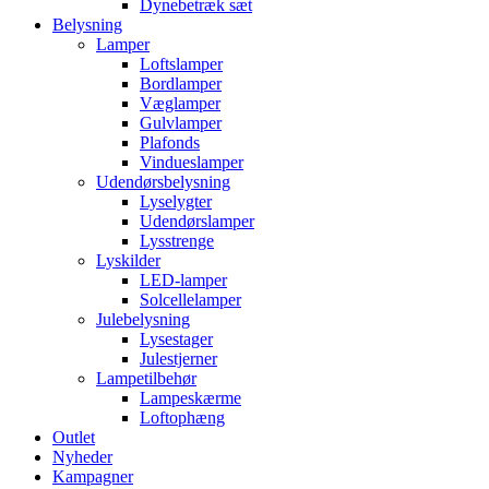
Dynebetræk sæt
Belysning
Lamper
Loftslamper
Bordlamper
Væglamper
Gulvlamper
Plafonds
Vindueslamper
Udendørsbelysning
Lyselygter
Udendørslamper
Lysstrenge
Lyskilder
LED-lamper
Solcellelamper
Julebelysning
Lysestager
Julestjerner
Lampetilbehør
Lampeskærme
Loftophæng
Outlet
Nyheder
Kampagner