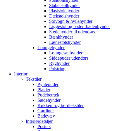
Positionshynder
Stabelstolhynder
Plaststolehynder
Dækstolshynder
Solvogn & hvilehynder
Liggestol og baden-badenhynder
Sædehynder til udendørs
Bænkhynder
Lænestolshynder
Loungehynder
Loungesæthynder
Siddepuder udendørs
Ryghynder
Polstring
Interiør
Tekstiler
Pyntepuder
Plaider
Pudebetræk
Sædehynder
Køkken- og bordtekstiler
Gardiner
Badevæv
Interiørdetaljer
Posters