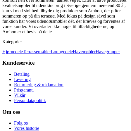
komfort hen over sommeren, uanset vejret. Efter at have produceret
kvalitetsmøbler til udendørs brug i Sverige gennem mere end 80 år,
kan vi med stolthed tilbyde dig produkter som Ambon, der pifter
sommeren op på din terrasse. Med fokus på design såvel som
funktion har vores udendørsmøbler dét, der kræves og forventes af
vores kunder. Vi overlader ikke noget til tilfældighederne, og
Ambon er et bevis på dette.
Kategorier
Hjørnedele
Terrassemøbler
Loungedele
Havemøbler
Havegrupper
Kundeservice
Betaling
Levering
Returnering & reklamation
Prisgaranti
Vilkår
Persondatapolitik
Om oss
Følg os
Vores historie