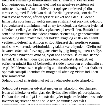
Med stor stilsans og beslutsomhed har Brafab udviklet Ambon
loungegruppen, som fanger øjet med sin åbenlyse eksistens og
robuste udseende. Ambon bliver det oplagte mødested på din
terrasse, og med få dele kan du skabe din hjørnesofa, som du får
svært ved at forlade, når du først er sunket ned i den. Til denne
fantastiske sofa kan du vælge mellem et stilrent og praktisk sofabord
i pulverlakeret aluminium med en ny teknologi, der dæmper lyden af
tallerkener eller glas, der bliver placeret på overfladen. Brafab har
som altid fremstillet sine udendørsmøbler efter nøje gennemtænkte
metoder, og med materialer, der holder længe og er fleksible samt
vedligeholdelsesfrie. Ambon er godt tilpasset den nordiske sommer
med sine varierende vejrforhold, og takket være hynder i Olefinstof
bevarer sofaen sin farve og glans efter hyppig brug og intenst sollys.
Derudover synker du dybt og blødt ned i sofaen, så du kan slappe
helt af. Brafab har i den grad prioriteret komfort i designet, og
sofaen er mindst lige så behagelig at sidde i, som den er behagelig at
se på. Møblerne i serien giver dig alle forudsætninger for at skabe et
optimalt samspil udendørs fra morgen til aften og videre ind i den
lyse sommernat.
Sofabord med aflåselige hjul og ny lydabsorberende teknologi
Sofabordet i serien er udviklet med en ny teknologi, der dæmper
lyden af tallerkener eller glas, der flyttes eller stilles på bordpladen.
Du kan dermed undgå larm, når du nyder fuglenes kvidren, raslende
løvtræer og rislende vand i stille herlige stunder, der står i