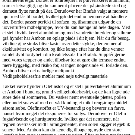
sommerens tegn. Bordet er forarbejdet i et pulverlakeret aluminium,
som er letvægtigt, og du kan nemt placere det på ønskede sted og
dernæst flytte rundt på det. Derudover har Brafab valgt at montere
hjul med lås til bordet, hvilket gør det endnu nemmere at håndtere
det. Bordet passer perfekt til sofaen, og tilsammen udgør de en
uovertruffen møbelgruppe, hvor du kan hænge ud hele dagen. Med
et stel i hvidlakeret aluminium og med vandrette brædder og stilrene
grå hynder har Ambon en oplagt plads i dit hjem. Når du får besøg,
vil dine øjne straks blive kastet over dette stykke, der emmer af
eksklusivitet og komfort, og ikke længe efter har du dine venner
samlet dybt fordybet i din kvalitetssofa fra Brafab. Supplér gerne
med vores tæpper og andet tilbehør for at gøre din terrasse endnu
mere hyggelig, med risiko for, at ingen nogensinde vil forlade den.
Ambon bliver det naturlige midtpunkt.
Vedligeholdelsesfrie møbler med nøje udvalgt materiale
Takket være hynder i Olefinstof og et stel i pulverlakeret aluminium
er Ambon i bund og grund vedligeholdelsesfri, og de kan ligge ude
store dele af sommeren. Du vasker nemt eventuelle pletter, pollen
eller andet snavs af med en våd klud og et mildt rengøringsmiddel
såsom sæbe. Olefinstoffet er UV-bestandigt og bevarer sin farve,
uanset hvor meget det eksponeres for sollys. Derudover er Olefin
fugtafvisende og hurtigtørrende, hvilket gør det nemmere, når
regnen overrasker midt i arrangementet, men solen kigger et øjeblik
senere. Med Ambon kan du læne dig tilbage og nyde den store