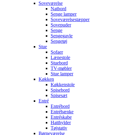
Soveværelse
Natbord
Senge lamper
Soveværelsestæpper
Sovepuder
Senge
Sengegavle
Sengetøj
Stue
Sofaer
Lænestole
Stuebord
TV-møbler
Stue lamper
Køkken
Køkkenstole
Spisebord
Spisesæt
Entré
Entrébord
Entrébænke
Entréskabe
Hatthylder
Tøjstativ
Børneværelse