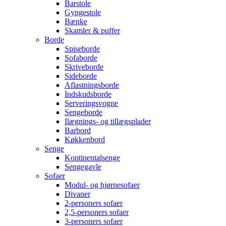
Barstole
Gyngestole
Bænke
Skamler & puffer
Borde
Spiseborde
Sofaborde
Skriveborde
Sideborde
Aflastningsborde
Indskudsborde
Serveringsvogne
Sengeborde
Ilægnings- og tillægsplader
Barbord
Køkkenbord
Senge
Kontinentalsenge
Sengegavle
Sofaer
Modul- og hjørnesofaer
Divaner
2-personers sofaer
2,5-personers sofaer
3-personers sofaer