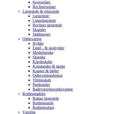
Sovesofaer
Reclinersofaer
Lænestole & relaxstole
Lænestole
Liggelanestole
Recliner lænestole
Skamler
Siddeposer
Opbevaring
Hylder
Entré - & skohylder
Mediebænke
Skænke
Klædeskabe
Kommoder & skabe
Knager & bøjler
Opbevaringsbokse
Vitrineskab
Piedestaler
Badeværelsesopbevaring
Rottingmøbler
Rattan lænestole
Rottingsstole
Rottingsofaer
Værelse