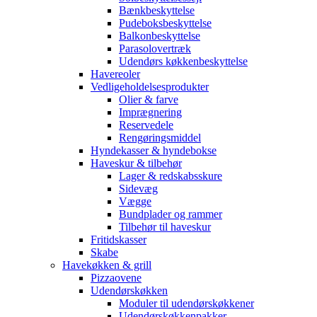
Bænkbeskyttelse
Pudeboksbeskyttelse
Balkonbeskyttelse
Parasolovertræk
Udendørs køkkenbeskyttelse
Havereoler
Vedligeholdelsesprodukter
Olier & farve
Imprægnering
Reservedele
Rengøringsmiddel
Hyndekasser & hyndebokse
Haveskur & tilbehør
Lager & redskabsskure
Sidevæg
Vægge
Bundplader og rammer
Tilbehør til haveskur
Fritidskasser
Skabe
Havekøkken & grill
Pizzaovene
Udendørskøkken
Moduler til udendørskøkkener
Udendørskøkkenpakker