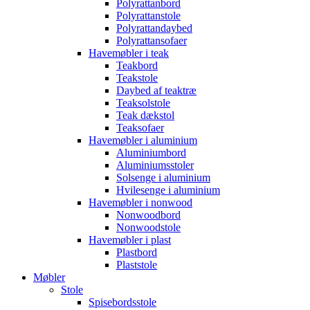
Polyrattanbord
Polyrattanstole
Polyrattandaybed
Polyrattansofaer
Havemøbler i teak
Teakbord
Teakstole
Daybed af teaktræ
Teaksolstole
Teak dækstol
Teaksofaer
Havemøbler i aluminium
Aluminiumbord
Aluminiumsstoler
Solsenge i aluminium
Hvilesenge i aluminium
Havemøbler i nonwood
Nonwoodbord
Nonwoodstole
Havemøbler i plast
Plastbord
Plaststole
Møbler
Stole
Spisebordsstole