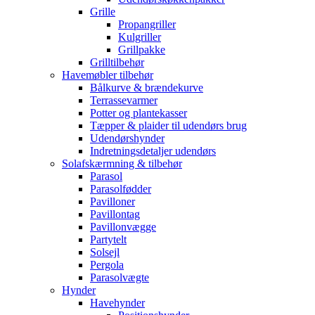
Grille
Propangriller
Kulgriller
Grillpakke
Grilltilbehør
Havemøbler tilbehør
Bålkurve & brændekurve
Terrassevarmer
Potter og plantekasser
Tæpper & plaider til udendørs brug
Udendørshynder
Indretningsdetaljer udendørs
Solafskærmning & tilbehør
Parasol
Parasolfødder
Pavilloner
Pavillontag
Pavillonvægge
Partytelt
Solsejl
Pergola
Parasolvægte
Hynder
Havehynder