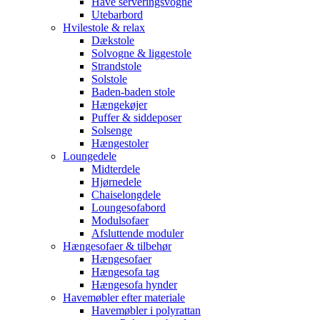
Have serveringsvogne
Utebarbord
Hvilestole & relax
Dækstole
Solvogne & liggestole
Strandstole
Solstole
Baden-baden stole
Hængekøjer
Puffer & siddeposer
Solsenge
Hængestoler
Loungedele
Midterdele
Hjørnedele
Chaiselongdele
Loungesofabord
Modulsofaer
Afsluttende moduler
Hængesofaer & tilbehør
Hængesofaer
Hængesofa tag
Hængesofa hynder
Havemøbler efter materiale
Havemøbler i polyrattan