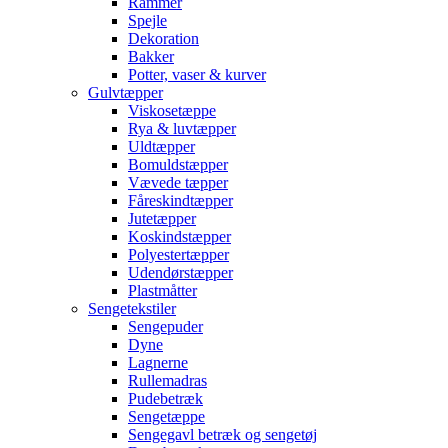
Rammer
Spejle
Dekoration
Bakker
Potter, vaser & kurver
Gulvtæpper
Viskosetæppe
Rya & luvtæpper
Uldtæpper
Bomuldstæpper
Vævede tæpper
Fåreskindtæpper
Jutetæpper
Koskindstæpper
Polyestertæpper
Udendørstæpper
Plastmåtter
Sengetekstiler
Sengepuder
Dyne
Lagnerne
Rullemadras
Pudebetræk
Sengetæppe
Sengegavl betræk og sengetøj