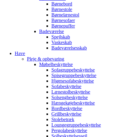
Børnebord
Børnestole
Børnelænestol
Børnesofaer
Børnepuffer
Badeværelse
Spejlskab
Vaskeskab
Badeværelsesskab
Have
Pleje & opbevaring
Møbelbeskyttelse
Sofagruppebeskyttelse
Spisegruppebeskyttelse
Hjørnesofabeskyttelse
Sofabeskyttelse
Lænestolbeskyttelse
Solsengbeskyttelse
Hængekøjebeskyttelse
Bordbeskyttelse
Grillbeskyttelse
Stolebetræk
Loungegruppebeskyttelse
Pergolabeskyttelse
Solbeskyttelsessejl