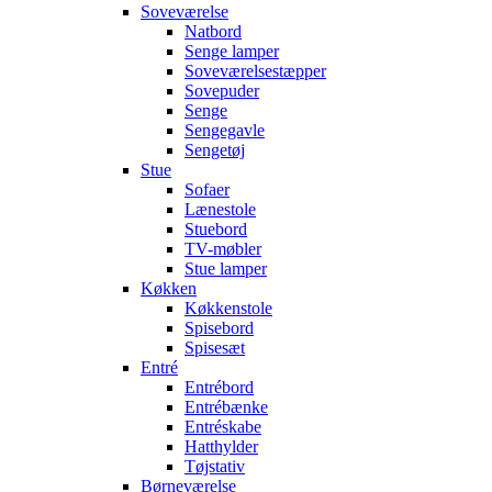
Soveværelse
Natbord
Senge lamper
Soveværelsestæpper
Sovepuder
Senge
Sengegavle
Sengetøj
Stue
Sofaer
Lænestole
Stuebord
TV-møbler
Stue lamper
Køkken
Køkkenstole
Spisebord
Spisesæt
Entré
Entrébord
Entrébænke
Entréskabe
Hatthylder
Tøjstativ
Børneværelse