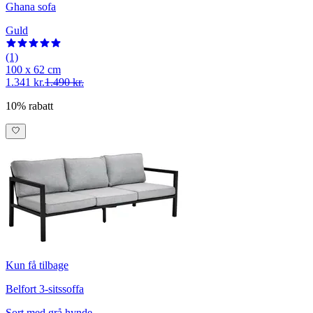
Ghana sofa
Guld
(1)
100 x 62 cm
1.341 kr.
1.490 kr.
10% rabatt
Kun få tilbage
Belfort 3-sitssoffa
Sort med grå hynde