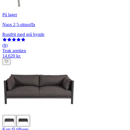
På lager
Naos 2,5-sitssoffa
Rustfrit med grå hynde
(8)
Teak armlæn
14.620 kr.
Kun få tilbage