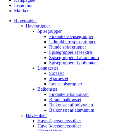
Kampagner
Inspiration
Mærker
Havemøbler
Havegrupper
Spisegrupper
Firkantede spisegrupper
Udtrækbare spisegrupper
Runde spisegrupper
Spisegrupper af teaktræ
Spisegrupper af aluminium
Spisegrupper af polyrattan
Loungesæt
Sofasæt
Hjørnesæt
Lænestolsgrupper
Balkonsæt
Firkantede balkonsæt
Runde balkonsæt
Balkonsæt af polyrattan
Balkonsæt af aluminium
Havesofaer
Have 2-personerssofaer
Have 3-personerssofaer