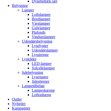
Dynebetræk sæt
Belysning
Lamper
Loftslamper
Bordlamper
Væglamper
Gulvlamper
Plafonds
Vindueslamper
Udendørsbelysning
Lyselygter
Udendørslamper
Lysstrenge
Lyskilder
LED-lamper
Solcellelamper
Julebelysning
Lysestager
Julestjerner
Lampetilbehør
Lampeskærme
Loftophæng
Outlet
Nyheder
Kampagner