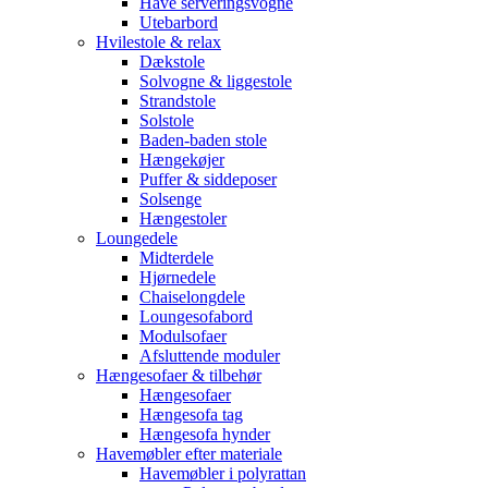
Have serveringsvogne
Utebarbord
Hvilestole & relax
Dækstole
Solvogne & liggestole
Strandstole
Solstole
Baden-baden stole
Hængekøjer
Puffer & siddeposer
Solsenge
Hængestoler
Loungedele
Midterdele
Hjørnedele
Chaiselongdele
Loungesofabord
Modulsofaer
Afsluttende moduler
Hængesofaer & tilbehør
Hængesofaer
Hængesofa tag
Hængesofa hynder
Havemøbler efter materiale
Havemøbler i polyrattan