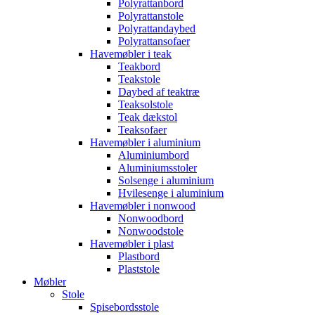
Polyrattanbord
Polyrattanstole
Polyrattandaybed
Polyrattansofaer
Havemøbler i teak
Teakbord
Teakstole
Daybed af teaktræ
Teaksolstole
Teak dækstol
Teaksofaer
Havemøbler i aluminium
Aluminiumbord
Aluminiumsstoler
Solsenge i aluminium
Hvilesenge i aluminium
Havemøbler i nonwood
Nonwoodbord
Nonwoodstole
Havemøbler i plast
Plastbord
Plaststole
Møbler
Stole
Spisebordsstole