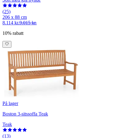
(25)
206 x 88 cm
8.114 kr.
9.015 kr.
10% rabatt
På lager
Boston 3-sitssoffa Teak
Teak
(13)