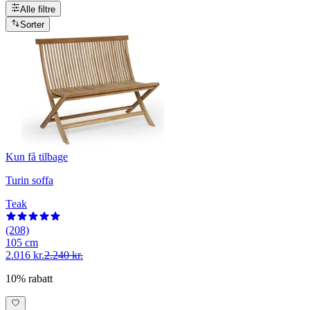
Alle filtre
Sorter
Kun få tilbage
Turin soffa
Teak
(208)
105 cm
2.016 kr.
2.240 kr.
10% rabatt