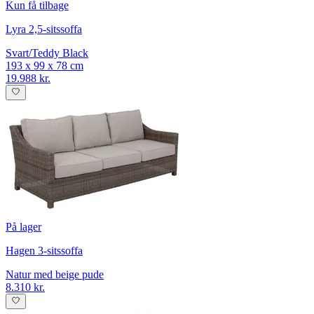
Kun få tilbage
Lyra 2,5-sitssoffa
Svart/Teddy Black
193 x 99 x 78 cm
19.988 kr.
På lager
Hagen 3-sitssoffa
Natur med beige pude
8.310 kr.