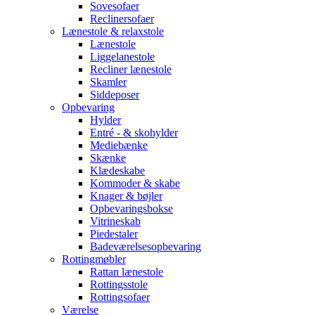
Sovesofaer
Reclinersofaer
Lænestole & relaxstole
Lænestole
Liggelanestole
Recliner lænestole
Skamler
Siddeposer
Opbevaring
Hylder
Entré - & skohylder
Mediebænke
Skænke
Klædeskabe
Kommoder & skabe
Knager & bøjler
Opbevaringsbokse
Vitrineskab
Piedestaler
Badeværelsesopbevaring
Rottingmøbler
Rattan lænestole
Rottingsstole
Rottingsofaer
Værelse