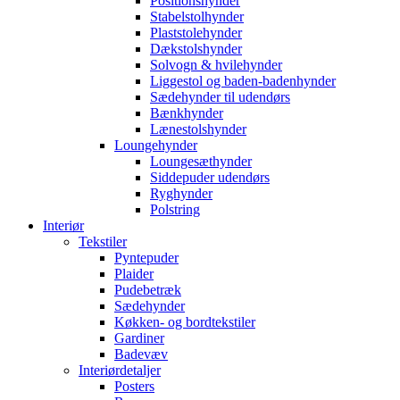
Positionshynder
Stabelstolhynder
Plaststolehynder
Dækstolshynder
Solvogn & hvilehynder
Liggestol og baden-badenhynder
Sædehynder til udendørs
Bænkhynder
Lænestolshynder
Loungehynder
Loungesæthynder
Siddepuder udendørs
Ryghynder
Polstring
Interiør
Tekstiler
Pyntepuder
Plaider
Pudebetræk
Sædehynder
Køkken- og bordtekstiler
Gardiner
Badevæv
Interiørdetaljer
Posters