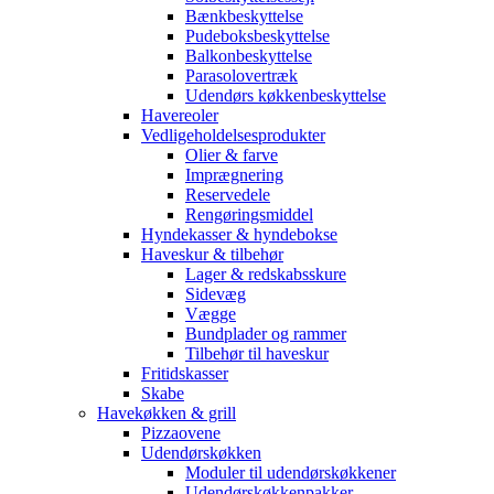
Bænkbeskyttelse
Pudeboksbeskyttelse
Balkonbeskyttelse
Parasolovertræk
Udendørs køkkenbeskyttelse
Havereoler
Vedligeholdelsesprodukter
Olier & farve
Imprægnering
Reservedele
Rengøringsmiddel
Hyndekasser & hyndebokse
Haveskur & tilbehør
Lager & redskabsskure
Sidevæg
Vægge
Bundplader og rammer
Tilbehør til haveskur
Fritidskasser
Skabe
Havekøkken & grill
Pizzaovene
Udendørskøkken
Moduler til udendørskøkkener
Udendørskøkkenpakker