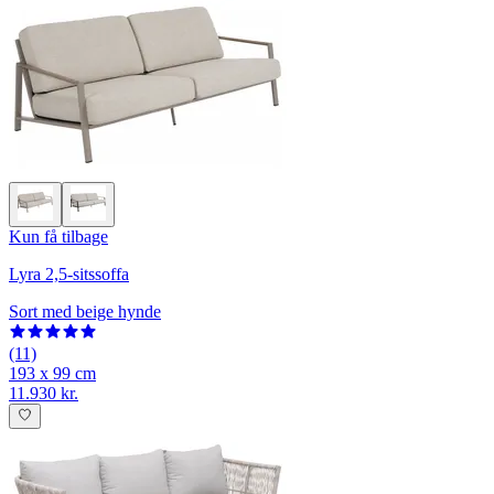
Kun få tilbage
Lyra 2,5-sitssoffa
Sort med beige hynde
(11)
193 x 99 cm
11.930 kr.