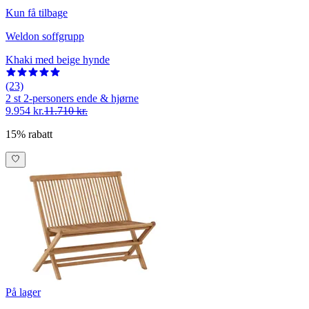
Kun få tilbage
Weldon soffgrupp
Khaki med beige hynde
(23)
2 st 2-personers ende & hjørne
9.954 kr.
11.710 kr.
15% rabatt
På lager