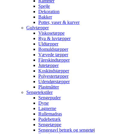
Rammer
Spejle
Dekoration
Bakker
Potter, vaser & kurver
Gulvtæpper
Viskosetæppe
Rya & luvtæpper
Uldtæpper
Bomuldstæpper
Vævede tæpper
Fåreskindtæpper
Jutetæpper
Koskindstæpper
Polyestertæpper
Udendørstæpper
Plastmåtter
Sengetekstiler
Sengepuder
Dyne
Lagnerne
Rullemadras
Pudebetræk
Sengetæppe
Sengegavl betræk og sengetøj