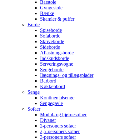
Barstole
Gyngestole
Bænke
Skamler & puffer
Borde
Spiseborde
Sofaborde
Skriveborde
Sideborde
Aflastningsborde
Indskudsborde
Serveringsvogne
Sengeborde
Ilægnings- og tillægsplader
Barbord
Køkkenbord
Senge
Kontinentalsenge
Sengegavle
Sofaer
Modul- og hjørnesofaer
Divaner
2-personers sofaer
2,5-personers sofaer
3-personers sofaer