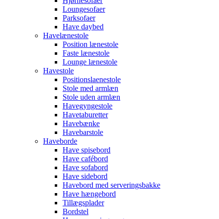
Hjørnesofaer
Loungesofaer
Parksofaer
Have daybed
Havelænestole
Position lænestole
Faste lænestole
Lounge lænestole
Havestole
Positionslaenestole
Stole med armlæn
Stole uden armlæn
Havegyngestole
Havetaburetter
Havebænke
Havebarstole
Haveborde
Have spisebord
Have cafébord
Have sofabord
Have sidebord
Havebord med serveringsbakke
Have hængebord
Tillægsplader
Bordstel