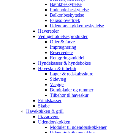
Bænkbeskyttelse
Pudeboksbeskyttelse
Balkonbeskyttelse
Parasolovertræk
Udendørs køkkenbeskyttelse
Havereoler
Vedligeholdelsesprodukter
Olier & farve
Imprægnering
Reservedele
Rengøringsmiddel
Hyndekasser & hyndebokse
Haveskur & tilbehør
Lager & redskabsskure
Sidevæg
Vægge
Bundplader og rammer
Tilbehør til haveskur
Fritidskasser
Skabe
Havekøkken & grill
Pizzaovene
Udendørskøkken
Moduler til udendørskøkkener
Udendørskøkkenpakker