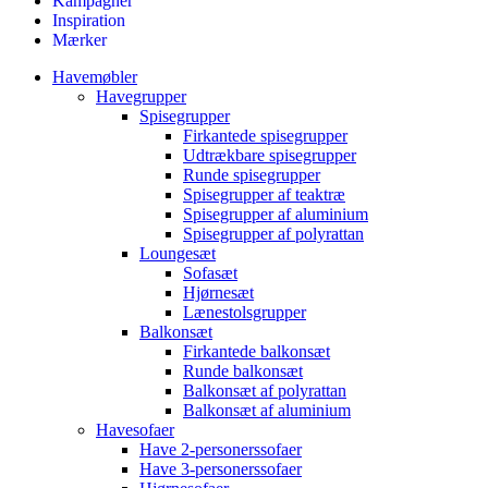
Kampagner
Inspiration
Mærker
Havemøbler
Havegrupper
Spisegrupper
Firkantede spisegrupper
Udtrækbare spisegrupper
Runde spisegrupper
Spisegrupper af teaktræ
Spisegrupper af aluminium
Spisegrupper af polyrattan
Loungesæt
Sofasæt
Hjørnesæt
Lænestolsgrupper
Balkonsæt
Firkantede balkonsæt
Runde balkonsæt
Balkonsæt af polyrattan
Balkonsæt af aluminium
Havesofaer
Have 2-personerssofaer
Have 3-personerssofaer