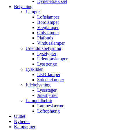
Dynebetræk sæt
Belysning
Lamper
Loftslamper
Bordlamper
Væglamper
Gulvlamper
Plafonds
Vindueslamper
Udendørsbelysning
Lyselygter
Udendørslamper
Lysstrenge
Lyskilder
LED-lamper
Solcellelamper
Julebelysning
Lysestager
Julestjerner
Lampetilbehør
Lampeskærme
Loftophæng
Outlet
Nyheder
Kampagner