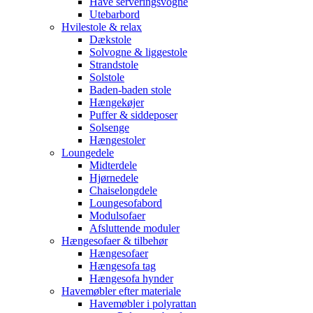
Have serveringsvogne
Utebarbord
Hvilestole & relax
Dækstole
Solvogne & liggestole
Strandstole
Solstole
Baden-baden stole
Hængekøjer
Puffer & siddeposer
Solsenge
Hængestoler
Loungedele
Midterdele
Hjørnedele
Chaiselongdele
Loungesofabord
Modulsofaer
Afsluttende moduler
Hængesofaer & tilbehør
Hængesofaer
Hængesofa tag
Hængesofa hynder
Havemøbler efter materiale
Havemøbler i polyrattan