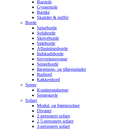
Barstole
Gyngestole
Bænke
Skamler & puffer
Borde
Spiseborde
Sofaborde
Skriveborde
Sideborde
Aflastningsborde
Indskudsborde
Serveringsvogne
Sengeborde
Ilægnings- og tillægsplader
Barbord
Køkkenbord
Senge
Kontinentalsenge
Sengegavle
Sofaer
Modul- og hjørnesofaer
Divaner
2-personers sofaer
2,5-personers sofaer
3-personers sofaer