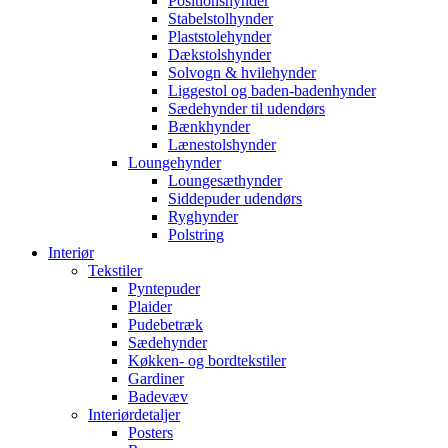
Positionshynder
Stabelstolhynder
Plaststolehynder
Dækstolshynder
Solvogn & hvilehynder
Liggestol og baden-badenhynder
Sædehynder til udendørs
Bænkhynder
Lænestolshynder
Loungehynder
Loungesæthynder
Siddepuder udendørs
Ryghynder
Polstring
Interiør
Tekstiler
Pyntepuder
Plaider
Pudebetræk
Sædehynder
Køkken- og bordtekstiler
Gardiner
Badevæv
Interiørdetaljer
Posters