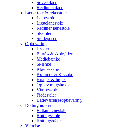
Sovesofaer
Reclinersofaer
Lænestole & relaxstole
Lænestole
Liggelanestole
Recliner lænestole
Skamler
Siddeposer
Opbevaring
Hylder
Entré - & skohylder
Mediebænke
Skænke
Klædeskabe
Kommoder & skabe
Knager & bøjler
Opbevaringsbokse
Vitrineskab
Piedestaler
Badeværelsesopbevaring
Rottingmøbler
Rattan lænestole
Rottingsstole
Rottingsofaer
Værelse