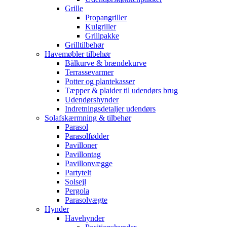
Grille
Propangriller
Kulgriller
Grillpakke
Grilltilbehør
Havemøbler tilbehør
Bålkurve & brændekurve
Terrassevarmer
Potter og plantekasser
Tæpper & plaider til udendørs brug
Udendørshynder
Indretningsdetaljer udendørs
Solafskærmning & tilbehør
Parasol
Parasolfødder
Pavilloner
Pavillontag
Pavillonvægge
Partytelt
Solsejl
Pergola
Parasolvægte
Hynder
Havehynder