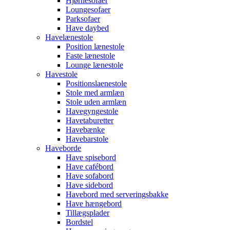
Hjørnesofaer
Loungesofaer
Parksofaer
Have daybed
Havelænestole
Position lænestole
Faste lænestole
Lounge lænestole
Havestole
Positionslaenestole
Stole med armlæn
Stole uden armlæn
Havegyngestole
Havetaburetter
Havebænke
Havebarstole
Haveborde
Have spisebord
Have cafébord
Have sofabord
Have sidebord
Havebord med serveringsbakke
Have hængebord
Tillægsplader
Bordstel