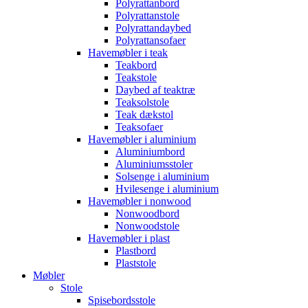
Polyrattanbord
Polyrattanstole
Polyrattandaybed
Polyrattansofaer
Havemøbler i teak
Teakbord
Teakstole
Daybed af teaktræ
Teaksolstole
Teak dækstol
Teaksofaer
Havemøbler i aluminium
Aluminiumbord
Aluminiumsstoler
Solsenge i aluminium
Hvilesenge i aluminium
Havemøbler i nonwood
Nonwoodbord
Nonwoodstole
Havemøbler i plast
Plastbord
Plaststole
Møbler
Stole
Spisebordsstole