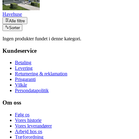
Havehuse
Alle filtre
Sorter
Ingen produkter fundet i denne kategori.
Kundeservice
Betaling
Levering
Returnering & reklamation
Prisgaranti
Vilkår
Persondatapolitik
Om oss
Følg os
Vores historie
Vores leverandører
Arbejd hos os
Træforordning