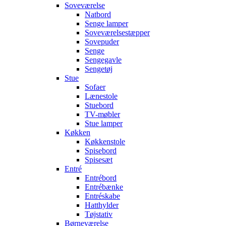
Soveværelse
Natbord
Senge lamper
Soveværelsestæpper
Sovepuder
Senge
Sengegavle
Sengetøj
Stue
Sofaer
Lænestole
Stuebord
TV-møbler
Stue lamper
Køkken
Køkkenstole
Spisebord
Spisesæt
Entré
Entrébord
Entrébænke
Entréskabe
Hatthylder
Tøjstativ
Børneværelse