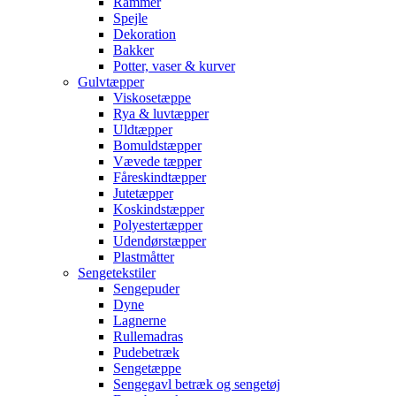
Rammer
Spejle
Dekoration
Bakker
Potter, vaser & kurver
Gulvtæpper
Viskosetæppe
Rya & luvtæpper
Uldtæpper
Bomuldstæpper
Vævede tæpper
Fåreskindtæpper
Jutetæpper
Koskindstæpper
Polyestertæpper
Udendørstæpper
Plastmåtter
Sengetekstiler
Sengepuder
Dyne
Lagnerne
Rullemadras
Pudebetræk
Sengetæppe
Sengegavl betræk og sengetøj