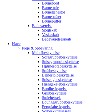
Børnebord
Børnestole
Børnelænestol
Børnesofaer
Børnepuffer
Badeværelse
Spejlskab
Vaskeskab
Badeværelsesskab
Have
Pleje & opbevaring
Møbelbeskyttelse
Sofagruppebeskyttelse
Spisegruppebeskyttelse
Hjørnesofabeskyttelse
Sofabeskyttelse
Lænestolbeskyttelse
Solsengbeskyttelse
Hængekøjebeskyttelse
Bordbeskyttelse
Grillbeskyttelse
Stolebetræk
Loungegruppebeskyttelse
Pergolabeskyttelse
Solbeskyttelsessejl