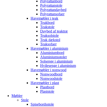
Polyrattanbord
Polyrattanstole
Polyrattandaybed
Polyrattansofaer
Havemøbler i teak
Teakbord
Teakstole
Daybed af teaktræ
Teaksolstole
Teak dækstol
Teaksofaer
Havemøbler i aluminium
Aluminiumbord
Aluminiumsstoler
Solsenge i aluminium
Hvilesenge i aluminium
Havemøbler i nonwood
Nonwoodbord
Nonwoodstole
Havemøbler i plast
Plastbord
Plaststole
Møbler
Stole
Spisebordsstole