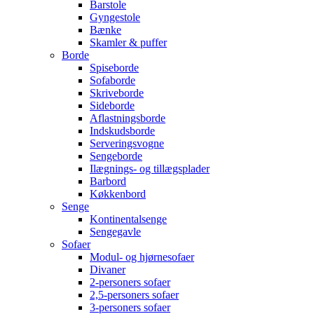
Barstole
Gyngestole
Bænke
Skamler & puffer
Borde
Spiseborde
Sofaborde
Skriveborde
Sideborde
Aflastningsborde
Indskudsborde
Serveringsvogne
Sengeborde
Ilægnings- og tillægsplader
Barbord
Køkkenbord
Senge
Kontinentalsenge
Sengegavle
Sofaer
Modul- og hjørnesofaer
Divaner
2-personers sofaer
2,5-personers sofaer
3-personers sofaer