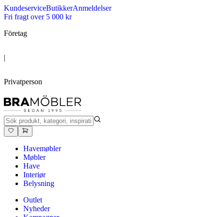
Kundeservice
Butikker
Anmeldelser
Fri fragt over 5 000 kr
Företag
|
Privatperson
Havemøbler
Møbler
Have
Interiør
Belysning
Outlet
Nyheder