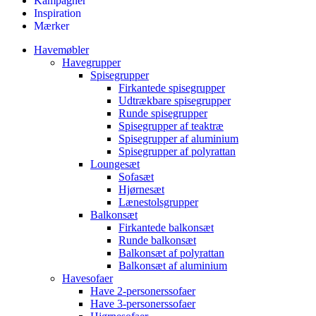
Kampagner
Inspiration
Mærker
Havemøbler
Havegrupper
Spisegrupper
Firkantede spisegrupper
Udtrækbare spisegrupper
Runde spisegrupper
Spisegrupper af teaktræ
Spisegrupper af aluminium
Spisegrupper af polyrattan
Loungesæt
Sofasæt
Hjørnesæt
Lænestolsgrupper
Balkonsæt
Firkantede balkonsæt
Runde balkonsæt
Balkonsæt af polyrattan
Balkonsæt af aluminium
Havesofaer
Have 2-personerssofaer
Have 3-personerssofaer