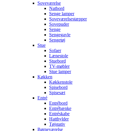
Soveværelse
Natbord
Senge lamper
Soveværelsestæpper
Sovepuder
Senge
Sengegavle
Sengetøj
Stue
Sofaer
Lænestole
Stuebord
TV-møbler
Stue lamper
Køkken
Køkkenstole
Spisebord
Spisesæt
Entré
Entrébord
Entrébænke
Entréskabe
Hatthylder
Tøjstativ
Børneværelse