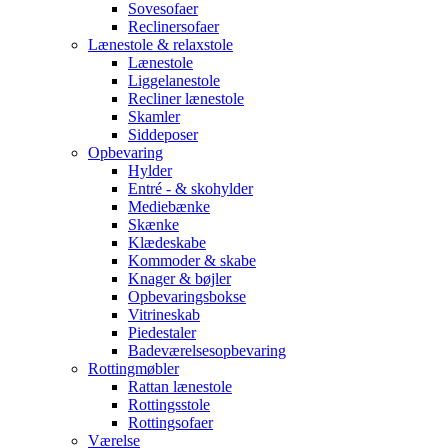
Sovesofaer
Reclinersofaer
Lænestole & relaxstole
Lænestole
Liggelanestole
Recliner lænestole
Skamler
Siddeposer
Opbevaring
Hylder
Entré - & skohylder
Mediebænke
Skænke
Klædeskabe
Kommoder & skabe
Knager & bøjler
Opbevaringsbokse
Vitrineskab
Piedestaler
Badeværelsesopbevaring
Rottingmøbler
Rattan lænestole
Rottingsstole
Rottingsofaer
Værelse