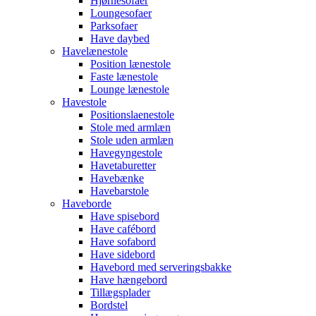
Hjørnesofaer
Loungesofaer
Parksofaer
Have daybed
Havelænestole
Position lænestole
Faste lænestole
Lounge lænestole
Havestole
Positionslaenestole
Stole med armlæn
Stole uden armlæn
Havegyngestole
Havetaburetter
Havebænke
Havebarstole
Haveborde
Have spisebord
Have cafébord
Have sofabord
Have sidebord
Havebord med serveringsbakke
Have hængebord
Tillægsplader
Bordstel