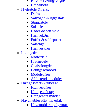
Have serveringsvogne
Utebarbord
Hvilestole & relax
Dækstole
Solvogne & liggestole
Strandstole
Solstole
Baden-baden stole
Hængekøjer
Puffer & siddeposer
Solsenge
Hængestoler
Loungedele
Midterdele
Hjørnedele
Chaiselongdele
Loungesofabord
Modulsofaer
Afsluttende moduler
Hængesofaer & tilbehør
Hængesofaer
Hængesofa tag
Hængesofa hynder
Havemøbler efter materiale
Havemøbler i polyrattan