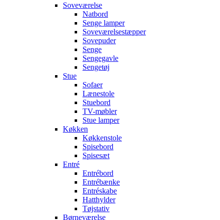
Soveværelse
Natbord
Senge lamper
Soveværelsestæpper
Sovepuder
Senge
Sengegavle
Sengetøj
Stue
Sofaer
Lænestole
Stuebord
TV-møbler
Stue lamper
Køkken
Køkkenstole
Spisebord
Spisesæt
Entré
Entrébord
Entrébænke
Entréskabe
Hatthylder
Tøjstativ
Børneværelse