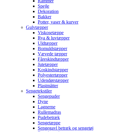
Rammer
Spejle
Dekoration
Bakker
Potter, vaser & kurver
Gulvtæpper
Viskosetæppe
Rya & luvtæpper
Uldtæpper
Bomuldstæpper
Vævede tæpper
Fåreskindtæpper
Jutetæpper
Koskindstæpper
Polyestertæpper
Udendørstæpper
Plastmåtter
Sengetekstiler
Sengepuder
Dyne
Lagnerne
Rullemadras
Pudebetræk
Sengetæppe
Sengegavl betræk og sengetøj