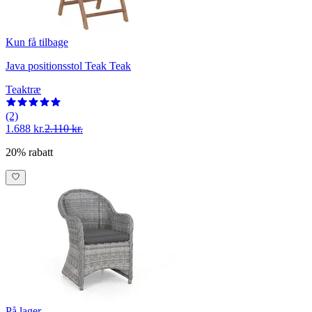
Kun få tilbage
Java positionsstol Teak Teak
Teaktræ
(2)
1.688 kr.
2.110 kr.
20% rabatt
På lager