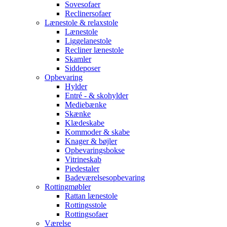
Sovesofaer
Reclinersofaer
Lænestole & relaxstole
Lænestole
Liggelanestole
Recliner lænestole
Skamler
Siddeposer
Opbevaring
Hylder
Entré - & skohylder
Mediebænke
Skænke
Klædeskabe
Kommoder & skabe
Knager & bøjler
Opbevaringsbokse
Vitrineskab
Piedestaler
Badeværelsesopbevaring
Rottingmøbler
Rattan lænestole
Rottingsstole
Rottingsofaer
Værelse