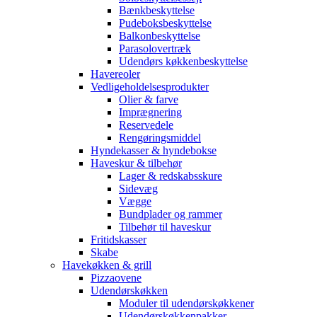
Bænkbeskyttelse
Pudeboksbeskyttelse
Balkonbeskyttelse
Parasolovertræk
Udendørs køkkenbeskyttelse
Havereoler
Vedligeholdelsesprodukter
Olier & farve
Imprægnering
Reservedele
Rengøringsmiddel
Hyndekasser & hyndebokse
Haveskur & tilbehør
Lager & redskabsskure
Sidevæg
Vægge
Bundplader og rammer
Tilbehør til haveskur
Fritidskasser
Skabe
Havekøkken & grill
Pizzaovene
Udendørskøkken
Moduler til udendørskøkkener
Udendørskøkkenpakker