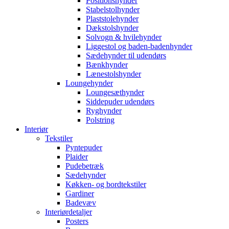
Positionshynder
Stabelstolhynder
Plaststolehynder
Dækstolshynder
Solvogn & hvilehynder
Liggestol og baden-badenhynder
Sædehynder til udendørs
Bænkhynder
Lænestolshynder
Loungehynder
Loungesæthynder
Siddepuder udendørs
Ryghynder
Polstring
Interiør
Tekstiler
Pyntepuder
Plaider
Pudebetræk
Sædehynder
Køkken- og bordtekstiler
Gardiner
Badevæv
Interiørdetaljer
Posters