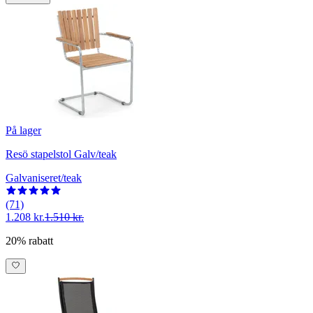
På lager
Resö stapelstol Galv/teak
Galvaniseret/teak
(71)
1.208 kr.
1.510 kr.
20% rabatt