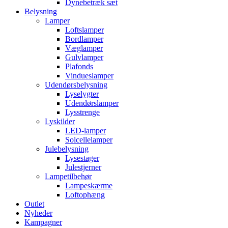
Dynebetræk sæt
Belysning
Lamper
Loftslamper
Bordlamper
Væglamper
Gulvlamper
Plafonds
Vindueslamper
Udendørsbelysning
Lyselygter
Udendørslamper
Lysstrenge
Lyskilder
LED-lamper
Solcellelamper
Julebelysning
Lysestager
Julestjerner
Lampetilbehør
Lampeskærme
Loftophæng
Outlet
Nyheder
Kampagner