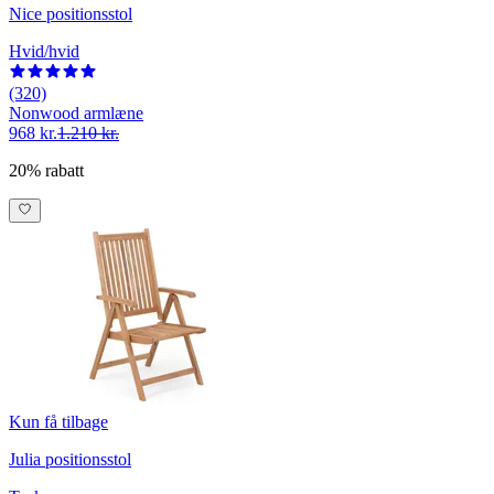
Nice positionsstol
Hvid/hvid
(320)
Nonwood armlæne
968 kr.
1.210 kr.
20% rabatt
Kun få tilbage
Julia positionsstol