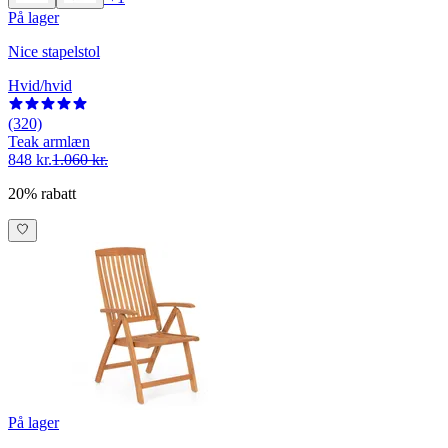
På lager
Nice stapelstol
Hvid/hvid
(320)
Teak armlæn
848 kr.
1.060 kr.
20% rabatt
På lager