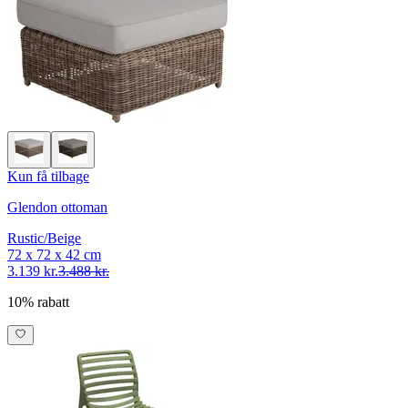
Kun få tilbage
Glendon ottoman
Rustic/Beige
72 x 72 x 42 cm
3.139 kr.
3.488 kr.
10% rabatt