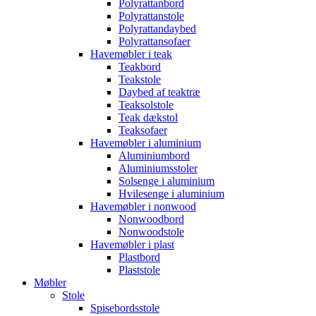
Polyrattanbord
Polyrattanstole
Polyrattandaybed
Polyrattansofaer
Havemøbler i teak
Teakbord
Teakstole
Daybed af teaktræ
Teaksolstole
Teak dækstol
Teaksofaer
Havemøbler i aluminium
Aluminiumbord
Aluminiumsstoler
Solsenge i aluminium
Hvilesenge i aluminium
Havemøbler i nonwood
Nonwoodbord
Nonwoodstole
Havemøbler i plast
Plastbord
Plaststole
Møbler
Stole
Spisebordsstole