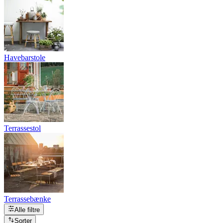
Havebarstole
Terrassestol
Terrassebænke
Alle filtre
Sorter