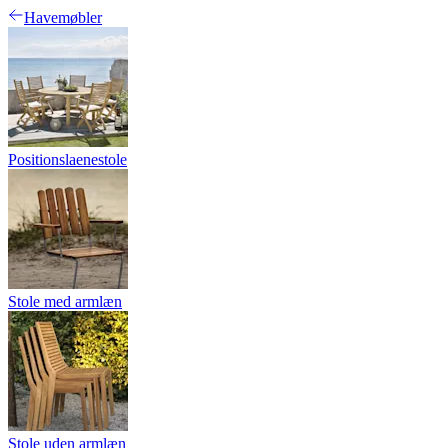
Havemøbler
Positionslaenestole
Stole med armlæn
Stole uden armlæn