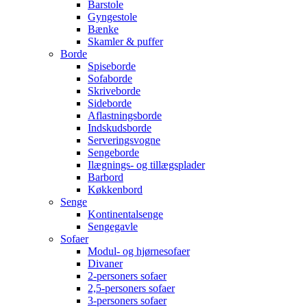
Barstole
Gyngestole
Bænke
Skamler & puffer
Borde
Spiseborde
Sofaborde
Skriveborde
Sideborde
Aflastningsborde
Indskudsborde
Serveringsvogne
Sengeborde
Ilægnings- og tillægsplader
Barbord
Køkkenbord
Senge
Kontinentalsenge
Sengegavle
Sofaer
Modul- og hjørnesofaer
Divaner
2-personers sofaer
2,5-personers sofaer
3-personers sofaer