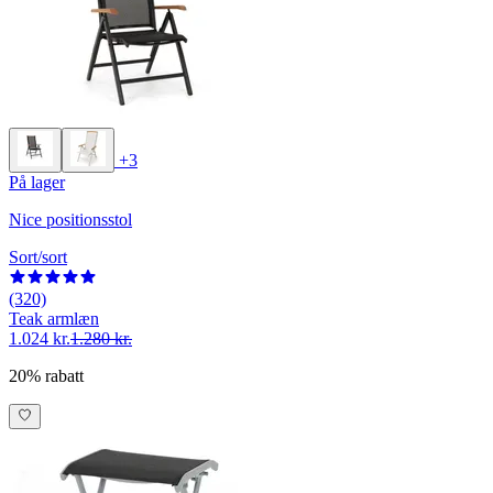
+3
På lager
Nice positionsstol
Sort/sort
(320)
Teak armlæn
1.024 kr.
1.280 kr.
20% rabatt