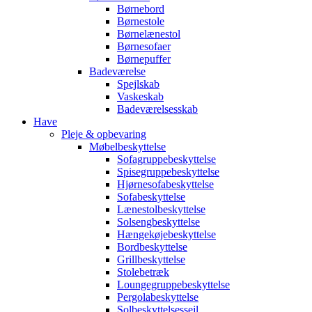
Børnebord
Børnestole
Børnelænestol
Børnesofaer
Børnepuffer
Badeværelse
Spejlskab
Vaskeskab
Badeværelsesskab
Have
Pleje & opbevaring
Møbelbeskyttelse
Sofagruppebeskyttelse
Spisegruppebeskyttelse
Hjørnesofabeskyttelse
Sofabeskyttelse
Lænestolbeskyttelse
Solsengbeskyttelse
Hængekøjebeskyttelse
Bordbeskyttelse
Grillbeskyttelse
Stolebetræk
Loungegruppebeskyttelse
Pergolabeskyttelse
Solbeskyttelsessejl