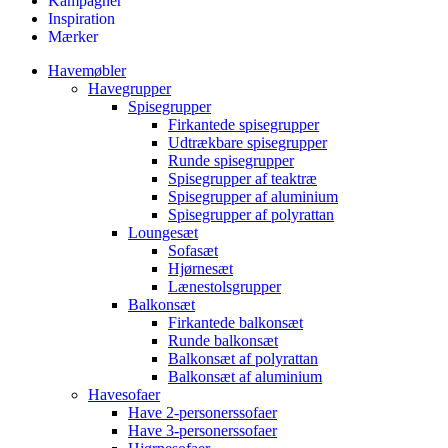
Kampagner
Inspiration
Mærker
Havemøbler
Havegrupper
Spisegrupper
Firkantede spisegrupper
Udtrækbare spisegrupper
Runde spisegrupper
Spisegrupper af teaktræ
Spisegrupper af aluminium
Spisegrupper af polyrattan
Loungesæt
Sofasæt
Hjørnesæt
Lænestolsgrupper
Balkonsæt
Firkantede balkonsæt
Runde balkonsæt
Balkonsæt af polyrattan
Balkonsæt af aluminium
Havesofaer
Have 2-personerssofaer
Have 3-personerssofaer