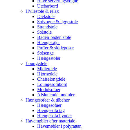
Have serveringsvogne
Utebarbord
Hvilestole & relax
Dækstole
Solvogne & liggestole
Strandstole
Solstole
Baden-baden stole
Hængekøjer
Puffer & siddeposer
Solsenge
Hængestoler
Loungedele
Midterdele
Hjørnedele
Chaiselongdele
Loungesofabord
Modulsofaer
Afsluttende moduler
Hængesofaer & tilbehør
Hængesofaer
Hængesofa tag
Hængesofa hynder
Havemøbler efter materiale
Havemøbler i polyrattan