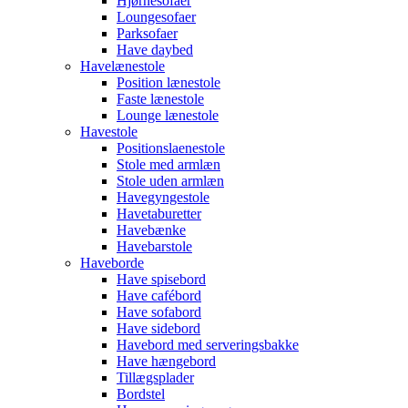
Hjørnesofaer
Loungesofaer
Parksofaer
Have daybed
Havelænestole
Position lænestole
Faste lænestole
Lounge lænestole
Havestole
Positionslaenestole
Stole med armlæn
Stole uden armlæn
Havegyngestole
Havetaburetter
Havebænke
Havebarstole
Haveborde
Have spisebord
Have cafébord
Have sofabord
Have sidebord
Havebord med serveringsbakke
Have hængebord
Tillægsplader
Bordstel