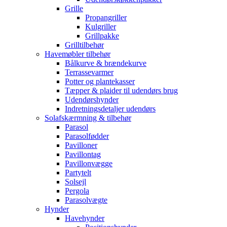
Grille
Propangriller
Kulgriller
Grillpakke
Grilltilbehør
Havemøbler tilbehør
Bålkurve & brændekurve
Terrassevarmer
Potter og plantekasser
Tæpper & plaider til udendørs brug
Udendørshynder
Indretningsdetaljer udendørs
Solafskærmning & tilbehør
Parasol
Parasolfødder
Pavilloner
Pavillontag
Pavillonvægge
Partytelt
Solsejl
Pergola
Parasolvægte
Hynder
Havehynder