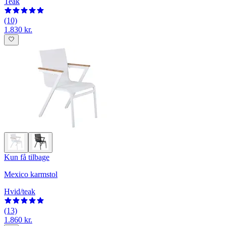
Teak
(10)
1.830 kr.
Kun få tilbage
Mexico karmstol
Hvid/teak
(13)
1.860 kr.