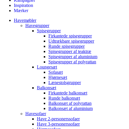
Kampagner
Inspiration
Mærker
Havemøbler
Havegrupper
Spisegrupper
Firkantede spisegrupper
Udtrækbare spisegrupper
Runde spisegrupper
Spisegrupper af teaktræ
Spisegrupper af aluminium
Spisegrupper af polyrattan
Loungesæt
Sofasæt
Hjørnesæt
Lænestolsgrupper
Balkonsæt
Firkantede balkonsæt
Runde balkonsæt
Balkonsæt af polyrattan
Balkonsæt af aluminium
Havesofaer
Have 2-personerssofaer
Have 3-personerssofaer