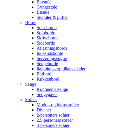
Barstole
Gyngestole
Bænke
Skamler & puffer
Borde
Spiseborde
Sofaborde
Skriveborde
Sideborde
Aflastningsborde
Indskudsborde
Serveringsvogne
Sengeborde
Ilægnings- og tillægsplader
Barbord
Køkkenbord
Senge
Kontinentalsenge
Sengegavle
Sofaer
Modul- og hjørnesofaer
Divaner
2-personers sofaer
2,5-personers sofaer
3-personers sofaer