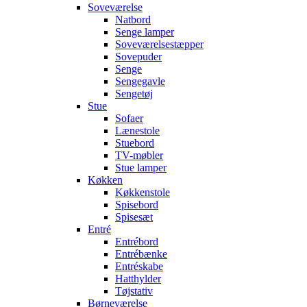
Soveværelse
Natbord
Senge lamper
Soveværelsestæpper
Sovepuder
Senge
Sengegavle
Sengetøj
Stue
Sofaer
Lænestole
Stuebord
TV-møbler
Stue lamper
Køkken
Køkkenstole
Spisebord
Spisesæt
Entré
Entrébord
Entrébænke
Entréskabe
Hatthylder
Tøjstativ
Børneværelse