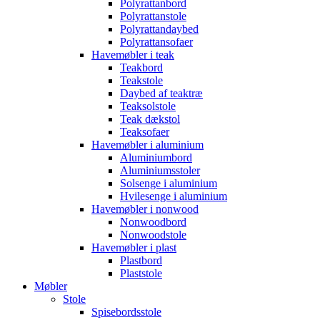
Polyrattanbord
Polyrattanstole
Polyrattandaybed
Polyrattansofaer
Havemøbler i teak
Teakbord
Teakstole
Daybed af teaktræ
Teaksolstole
Teak dækstol
Teaksofaer
Havemøbler i aluminium
Aluminiumbord
Aluminiumsstoler
Solsenge i aluminium
Hvilesenge i aluminium
Havemøbler i nonwood
Nonwoodbord
Nonwoodstole
Havemøbler i plast
Plastbord
Plaststole
Møbler
Stole
Spisebordsstole