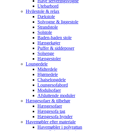
Have serveringsvogne
Utebarbord
Hvilestole & relax
Dækstole
Solvogne & liggestole
Strandstole
Solstole
Baden-baden stole
Hængekøjer
Puffer & siddeposer
Solsenge
Hængestoler
Loungedele
Midterdele
Hjørnedele
Chaiselongdele
Loungesofabord
Modulsofaer
Afsluttende moduler
Hængesofaer & tilbehør
Hængesofaer
Hængesofa tag
Hængesofa hynder
Havemøbler efter materiale
Havemøbler i polyrattan