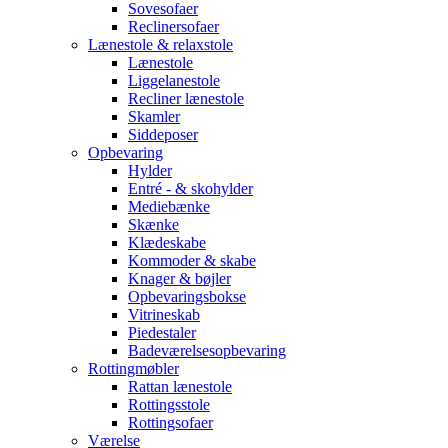
Sovesofaer
Reclinersofaer
Lænestole & relaxstole
Lænestole
Liggelanestole
Recliner lænestole
Skamler
Siddeposer
Opbevaring
Hylder
Entré - & skohylder
Mediebænke
Skænke
Klædeskabe
Kommoder & skabe
Knager & bøjler
Opbevaringsbokse
Vitrineskab
Piedestaler
Badeværelsesopbevaring
Rottingmøbler
Rattan lænestole
Rottingsstole
Rottingsofaer
Værelse