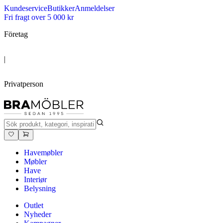
Kundeservice
Butikker
Anmeldelser
Fri fragt over 5 000 kr
Företag
|
Privatperson
Havemøbler
Møbler
Have
Interiør
Belysning
Outlet
Nyheder