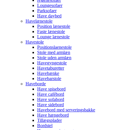
Hjørnesofaer
Loungesofaer
Parksofaer
Have daybed
Havelænestole
Position lænestole
Faste lænestole
Lounge lænestole
Havestole
Positionslaenestole
Stole med armlæn
Stole uden armlæn
Havegyngestole
Havetaburetter
Havebænke
Havebarstole
Haveborde
Have spisebord
Have cafébord
Have sofabord
Have sidebord
Havebord med serveringsbakke
Have hængebord
Tillægsplader
Bordstel