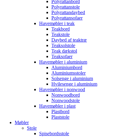
Polyrattanbord
Polyrattanstole
Polyrattandaybed
Polyrattansofaer
Havemøbler i teak
Teakbord
Teakstole
Daybed af teaktræ
Teaksolstole
Teak dækstol
Teaksofaer
Havemøbler i aluminium
Aluminiumbord
Aluminiumsstoler
Solsenge i aluminium
Hvilesenge i aluminium
Havemøbler i nonwood
Nonwoodbord
Nonwoodstole
Havemøbler i plast
Plastbord
Plaststole
Møbler
Stole
Spisebordsstole