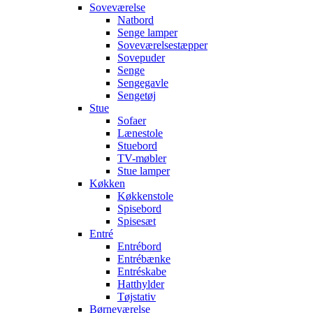
Soveværelse
Natbord
Senge lamper
Soveværelsestæpper
Sovepuder
Senge
Sengegavle
Sengetøj
Stue
Sofaer
Lænestole
Stuebord
TV-møbler
Stue lamper
Køkken
Køkkenstole
Spisebord
Spisesæt
Entré
Entrébord
Entrébænke
Entréskabe
Hatthylder
Tøjstativ
Børneværelse