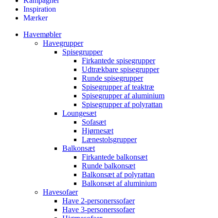
Kampagner
Inspiration
Mærker
Havemøbler
Havegrupper
Spisegrupper
Firkantede spisegrupper
Udtrækbare spisegrupper
Runde spisegrupper
Spisegrupper af teaktræ
Spisegrupper af aluminium
Spisegrupper af polyrattan
Loungesæt
Sofasæt
Hjørnesæt
Lænestolsgrupper
Balkonsæt
Firkantede balkonsæt
Runde balkonsæt
Balkonsæt af polyrattan
Balkonsæt af aluminium
Havesofaer
Have 2-personerssofaer
Have 3-personerssofaer