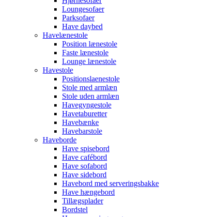
Hjørnesofaer
Loungesofaer
Parksofaer
Have daybed
Havelænestole
Position lænestole
Faste lænestole
Lounge lænestole
Havestole
Positionslaenestole
Stole med armlæn
Stole uden armlæn
Havegyngestole
Havetaburetter
Havebænke
Havebarstole
Haveborde
Have spisebord
Have cafébord
Have sofabord
Have sidebord
Havebord med serveringsbakke
Have hængebord
Tillægsplader
Bordstel