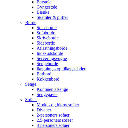
Barstole
Gyngestole
Bænke
Skamler & puffer
Borde
Spiseborde
Sofaborde
Skriveborde
Sideborde
Aflastningsborde
Indskudsborde
Serveringsvogne
Sengeborde
Ilægnings- og tillægsplader
Barbord
Køkkenbord
Senge
Kontinentalsenge
Sengegavle
Sofaer
Modul- og hjørnesofaer
Divaner
2-personers sofaer
2,5-personers sofaer
3-personers sofaer