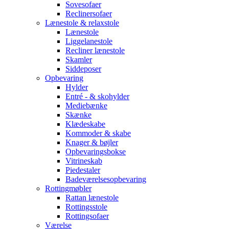
Sovesofaer
Reclinersofaer
Lænestole & relaxstole
Lænestole
Liggelanestole
Recliner lænestole
Skamler
Siddeposer
Opbevaring
Hylder
Entré - & skohylder
Mediebænke
Skænke
Klædeskabe
Kommoder & skabe
Knager & bøjler
Opbevaringsbokse
Vitrineskab
Piedestaler
Badeværelsesopbevaring
Rottingmøbler
Rattan lænestole
Rottingsstole
Rottingsofaer
Værelse