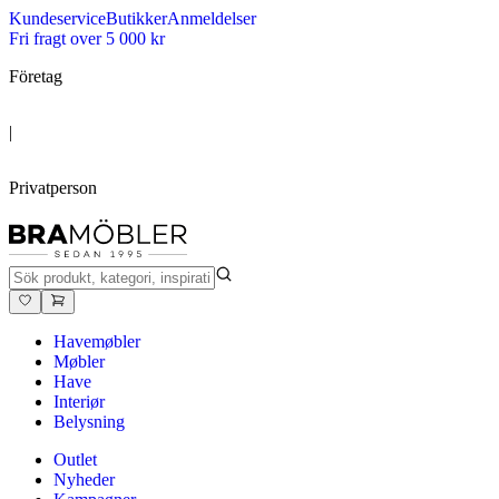
Kundeservice
Butikker
Anmeldelser
Fri fragt over 5 000 kr
Företag
|
Privatperson
Havemøbler
Møbler
Have
Interiør
Belysning
Outlet
Nyheder