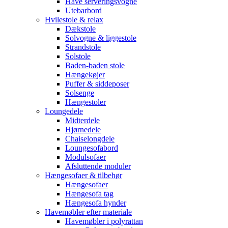
Have serveringsvogne
Utebarbord
Hvilestole & relax
Dækstole
Solvogne & liggestole
Strandstole
Solstole
Baden-baden stole
Hængekøjer
Puffer & siddeposer
Solsenge
Hængestoler
Loungedele
Midterdele
Hjørnedele
Chaiselongdele
Loungesofabord
Modulsofaer
Afsluttende moduler
Hængesofaer & tilbehør
Hængesofaer
Hængesofa tag
Hængesofa hynder
Havemøbler efter materiale
Havemøbler i polyrattan