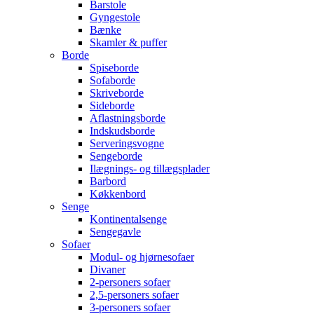
Barstole
Gyngestole
Bænke
Skamler & puffer
Borde
Spiseborde
Sofaborde
Skriveborde
Sideborde
Aflastningsborde
Indskudsborde
Serveringsvogne
Sengeborde
Ilægnings- og tillægsplader
Barbord
Køkkenbord
Senge
Kontinentalsenge
Sengegavle
Sofaer
Modul- og hjørnesofaer
Divaner
2-personers sofaer
2,5-personers sofaer
3-personers sofaer