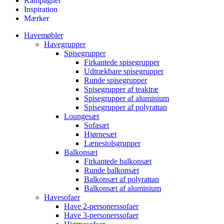
Kampagner
Inspiration
Mærker
Havemøbler
Havegrupper
Spisegrupper
Firkantede spisegrupper
Udtrækbare spisegrupper
Runde spisegrupper
Spisegrupper af teaktræ
Spisegrupper af aluminium
Spisegrupper af polyrattan
Loungesæt
Sofasæt
Hjørnesæt
Lænestolsgrupper
Balkonsæt
Firkantede balkonsæt
Runde balkonsæt
Balkonsæt af polyrattan
Balkonsæt af aluminium
Havesofaer
Have 2-personerssofaer
Have 3-personerssofaer