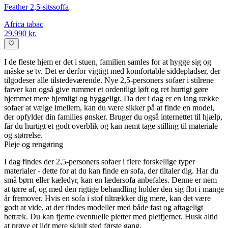
Feather 2,5-sitssoffa
Africa tabac
29.990 kr.
I de fleste hjem er det i stuen, familien samles for at hygge sig og
måske se tv. Det er derfor vigtigt med komfortable siddepladser, der
tilgodeser alle tilstedeværende. Nye 2,5-personers sofaer i stilrene
farver kan også give rummet et ordentligt løft og ret hurtigt gøre
hjemmet mere hjemligt og hyggeligt. Da der i dag er en lang række
sofaer at vælge imellem, kan du være sikker på at finde en model,
der opfylder din families ønsker. Bruger du også internettet til hjælp,
får du hurtigt et godt overblik og kan nemt tage stilling til materiale
og størrelse.
Pleje og rengøring
I dag findes der 2,5-personers sofaer i flere forskellige typer
materialer - dette for at du kan finde en sofa, der tiltaler dig. Har du
små børn eller kæledyr, kan en lædersofa anbefales. Denne er nem
at tørre af, og med den rigtige behandling holder den sig flot i mange
år fremover. Hvis en sofa i stof tiltrækker dig mere, kan det være
godt at vide, at der findes modeller med både fast og aftageligt
betræk. Du kan fjerne eventuelle pletter med pletfjerner. Husk altid
at prøve et lidt mere skjult sted første gang.