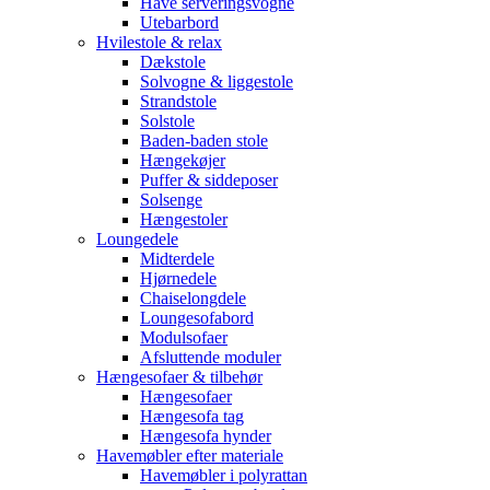
Have serveringsvogne
Utebarbord
Hvilestole & relax
Dækstole
Solvogne & liggestole
Strandstole
Solstole
Baden-baden stole
Hængekøjer
Puffer & siddeposer
Solsenge
Hængestoler
Loungedele
Midterdele
Hjørnedele
Chaiselongdele
Loungesofabord
Modulsofaer
Afsluttende moduler
Hængesofaer & tilbehør
Hængesofaer
Hængesofa tag
Hængesofa hynder
Havemøbler efter materiale
Havemøbler i polyrattan