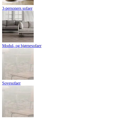
3-personers sofaer
Modul- og hjørnesofaer
Sovesofaer