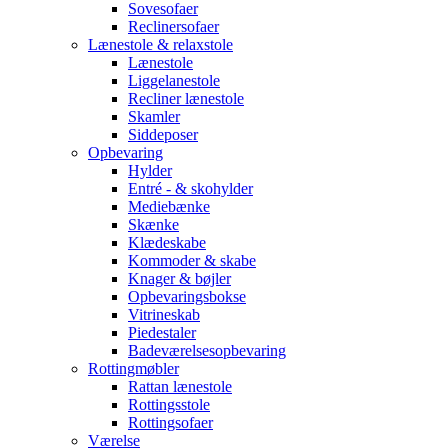
Sovesofaer
Reclinersofaer
Lænestole & relaxstole
Lænestole
Liggelanestole
Recliner lænestole
Skamler
Siddeposer
Opbevaring
Hylder
Entré - & skohylder
Mediebænke
Skænke
Klædeskabe
Kommoder & skabe
Knager & bøjler
Opbevaringsbokse
Vitrineskab
Piedestaler
Badeværelsesopbevaring
Rottingmøbler
Rattan lænestole
Rottingsstole
Rottingsofaer
Værelse