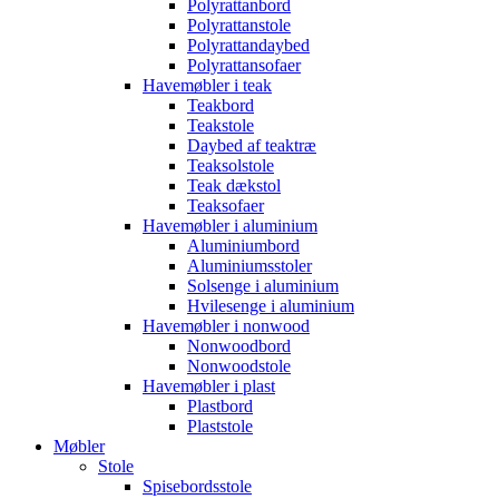
Polyrattanbord
Polyrattanstole
Polyrattandaybed
Polyrattansofaer
Havemøbler i teak
Teakbord
Teakstole
Daybed af teaktræ
Teaksolstole
Teak dækstol
Teaksofaer
Havemøbler i aluminium
Aluminiumbord
Aluminiumsstoler
Solsenge i aluminium
Hvilesenge i aluminium
Havemøbler i nonwood
Nonwoodbord
Nonwoodstole
Havemøbler i plast
Plastbord
Plaststole
Møbler
Stole
Spisebordsstole