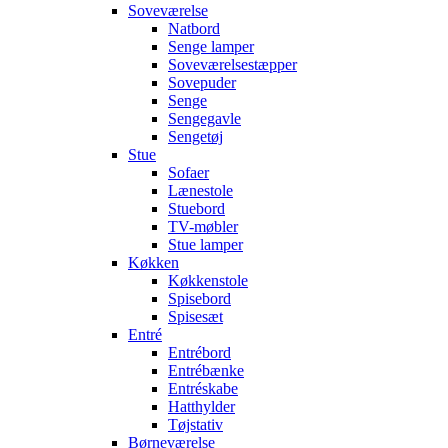
Soveværelse
Natbord
Senge lamper
Soveværelsestæpper
Sovepuder
Senge
Sengegavle
Sengetøj
Stue
Sofaer
Lænestole
Stuebord
TV-møbler
Stue lamper
Køkken
Køkkenstole
Spisebord
Spisesæt
Entré
Entrébord
Entrébænke
Entréskabe
Hatthylder
Tøjstativ
Børneværelse