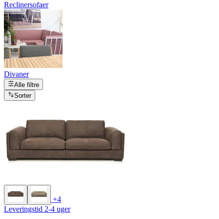
Reclinersofaer
Divaner
Alle filtre
Sorter
+4
Leveringstid 2-4 uger