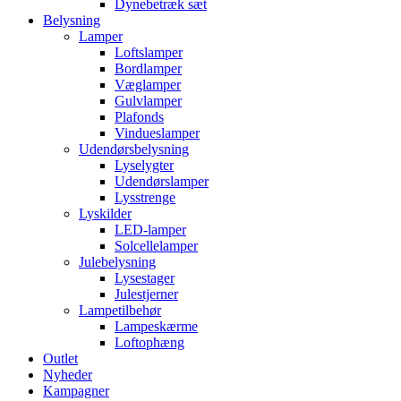
Dynebetræk sæt
Belysning
Lamper
Loftslamper
Bordlamper
Væglamper
Gulvlamper
Plafonds
Vindueslamper
Udendørsbelysning
Lyselygter
Udendørslamper
Lysstrenge
Lyskilder
LED-lamper
Solcellelamper
Julebelysning
Lysestager
Julestjerner
Lampetilbehør
Lampeskærme
Loftophæng
Outlet
Nyheder
Kampagner