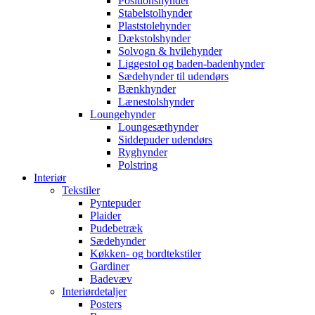
Positionshynder
Stabelstolhynder
Plaststolehynder
Dækstolshynder
Solvogn & hvilehynder
Liggestol og baden-badenhynder
Sædehynder til udendørs
Bænkhynder
Lænestolshynder
Loungehynder
Loungesæthynder
Siddepuder udendørs
Ryghynder
Polstring
Interiør
Tekstiler
Pyntepuder
Plaider
Pudebetræk
Sædehynder
Køkken- og bordtekstiler
Gardiner
Badevæv
Interiørdetaljer
Posters