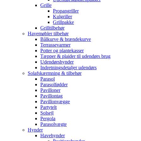
Grille
Propangriller
Kulgriller
Grillpakke
Grilltilbehør
Havemøbler tilbehør
Bålkurve & brændekurve
Terrassevarmer
Potter og plantekasser
Tæpper & plaider til udendørs brug
Udendørshynder
Indretningsdetaljer udendørs
Solafskærmning & tilbehør
Parasol
Parasolfødder
Pavilloner
Pavillontag
Pavillonvægge
Partytelt
Solsejl
Pergola
Parasolvægte
Hynder
Havehynder