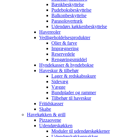
Bænkbeskyttelse
Pudeboksbeskyttelse
Balkonbeskyttelse
Parasolovertræk
Udendørs køkkenbeskyttelse
Havereoler
Vedligeholdelsesprodukter
Olier & farve
Imprægnering
Reservedele
Rengøringsmiddel
Hyndekasser & hyndebokse
Haveskur & tilbehør
Lager & redskabsskure
Sidevæg
Vægge
Bundplader og rammer
Tilbehør til haveskur
Fritidskasser
Skabe
Havekøkken & grill
Pizzaovene
Udendørskøkken
Moduler til udendørskøkkener
Udendørskøkkenpakker