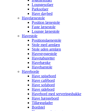
Hjørnesofaer
Loungesofaer
Parksofaer
Have daybed
Havelænestole
Position lænestole
Faste lænestole
Lounge lænestole
Havestole
Positionslaenestole
Stole med armlæn
Stole uden armlæn
Havegyngestole
Havetaburetter
Havebænke
Havebarstole
Haveborde
Have spisebord
Have cafébord
Have sofabord
Have sidebord
Havebord med serveringsbakke
Have hængebord
Tillægsplader
Bordstel