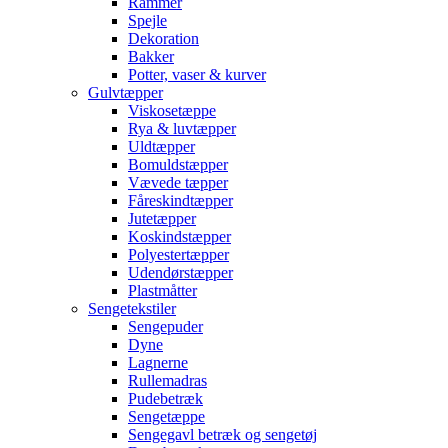
Rammer
Spejle
Dekoration
Bakker
Potter, vaser & kurver
Gulvtæpper
Viskosetæppe
Rya & luvtæpper
Uldtæpper
Bomuldstæpper
Vævede tæpper
Fåreskindtæpper
Jutetæpper
Koskindstæpper
Polyestertæpper
Udendørstæpper
Plastmåtter
Sengetekstiler
Sengepuder
Dyne
Lagnerne
Rullemadras
Pudebetræk
Sengetæppe
Sengegavl betræk og sengetøj