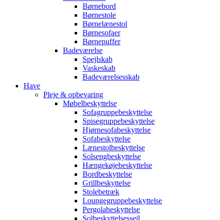
Børnebord
Børnestole
Børnelænestol
Børnesofaer
Børnepuffer
Badeværelse
Spejlskab
Vaskeskab
Badeværelsesskab
Have
Pleje & opbevaring
Møbelbeskyttelse
Sofagruppebeskyttelse
Spisegruppebeskyttelse
Hjørnesofabeskyttelse
Sofabeskyttelse
Lænestolbeskyttelse
Solsengbeskyttelse
Hængekøjebeskyttelse
Bordbeskyttelse
Grillbeskyttelse
Stolebetræk
Loungegruppebeskyttelse
Pergolabeskyttelse
Solbeskyttelsessejl