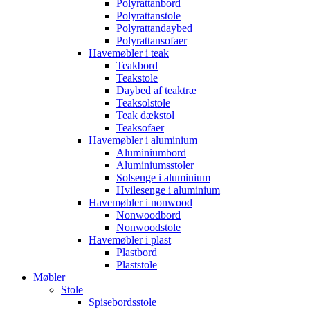
Polyrattanbord
Polyrattanstole
Polyrattandaybed
Polyrattansofaer
Havemøbler i teak
Teakbord
Teakstole
Daybed af teaktræ
Teaksolstole
Teak dækstol
Teaksofaer
Havemøbler i aluminium
Aluminiumbord
Aluminiumsstoler
Solsenge i aluminium
Hvilesenge i aluminium
Havemøbler i nonwood
Nonwoodbord
Nonwoodstole
Havemøbler i plast
Plastbord
Plaststole
Møbler
Stole
Spisebordsstole