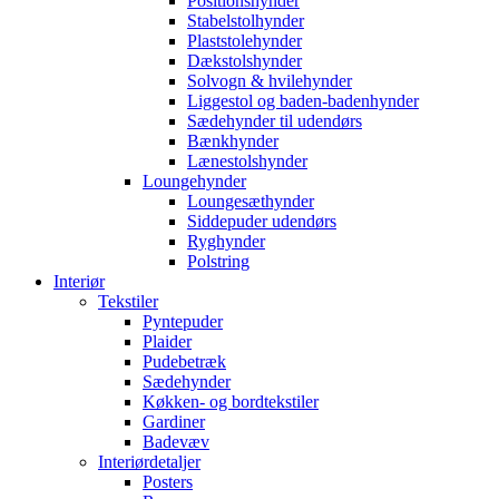
Positionshynder
Stabelstolhynder
Plaststolehynder
Dækstolshynder
Solvogn & hvilehynder
Liggestol og baden-badenhynder
Sædehynder til udendørs
Bænkhynder
Lænestolshynder
Loungehynder
Loungesæthynder
Siddepuder udendørs
Ryghynder
Polstring
Interiør
Tekstiler
Pyntepuder
Plaider
Pudebetræk
Sædehynder
Køkken- og bordtekstiler
Gardiner
Badevæv
Interiørdetaljer
Posters