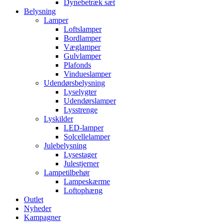
Dynebetræk sæt
Belysning
Lamper
Loftslamper
Bordlamper
Væglamper
Gulvlamper
Plafonds
Vindueslamper
Udendørsbelysning
Lyselygter
Udendørslamper
Lysstrenge
Lyskilder
LED-lamper
Solcellelamper
Julebelysning
Lysestager
Julestjerner
Lampetilbehør
Lampeskærme
Loftophæng
Outlet
Nyheder
Kampagner