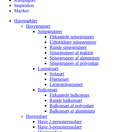
Kampagner
Inspiration
Mærker
Havemøbler
Havegrupper
Spisegrupper
Firkantede spisegrupper
Udtrækbare spisegrupper
Runde spisegrupper
Spisegrupper af teaktræ
Spisegrupper af aluminium
Spisegrupper af polyrattan
Loungesæt
Sofasæt
Hjørnesæt
Lænestolsgrupper
Balkonsæt
Firkantede balkonsæt
Runde balkonsæt
Balkonsæt af polyrattan
Balkonsæt af aluminium
Havesofaer
Have 2-personerssofaer
Have 3-personerssofaer