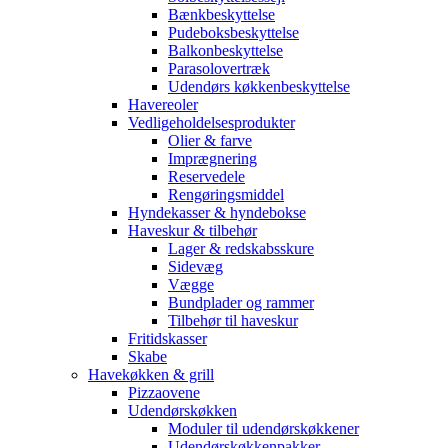
Bænkbeskyttelse
Pudeboksbeskyttelse
Balkonbeskyttelse
Parasolovertræk
Udendørs køkkenbeskyttelse
Havereoler
Vedligeholdelsesprodukter
Olier & farve
Imprægnering
Reservedele
Rengøringsmiddel
Hyndekasser & hyndebokse
Haveskur & tilbehør
Lager & redskabsskure
Sidevæg
Vægge
Bundplader og rammer
Tilbehør til haveskur
Fritidskasser
Skabe
Havekøkken & grill
Pizzaovene
Udendørskøkken
Moduler til udendørskøkkener
Udendørskøkkenpakker