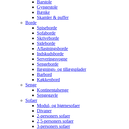
Barstole
Gyngestole
Bænke
Skamler & puffer
Borde
Spiseborde
Sofaborde
Skriveborde
Sideborde
Aflastningsborde
Indskudsborde
Serveringsvogne
Sengeborde
Ilægnings- og tillægsplader
Barbord
Køkkenbord
Senge
Kontinentalsenge
Sengegavle
Sofaer
Modul- og hjørnesofaer
Divaner
2-personers sofaer
2,5-personers sofaer
3-personers sofaer