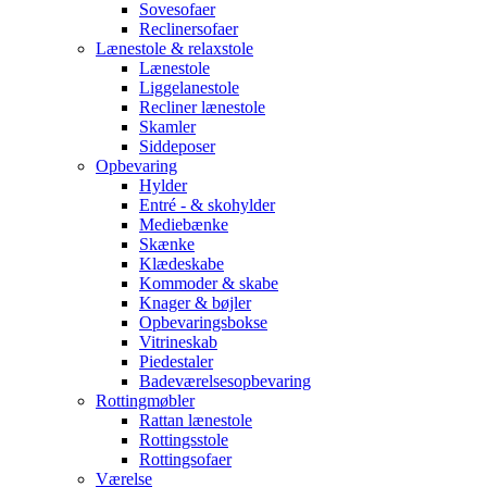
Sovesofaer
Reclinersofaer
Lænestole & relaxstole
Lænestole
Liggelanestole
Recliner lænestole
Skamler
Siddeposer
Opbevaring
Hylder
Entré - & skohylder
Mediebænke
Skænke
Klædeskabe
Kommoder & skabe
Knager & bøjler
Opbevaringsbokse
Vitrineskab
Piedestaler
Badeværelsesopbevaring
Rottingmøbler
Rattan lænestole
Rottingsstole
Rottingsofaer
Værelse