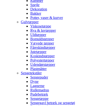
Rammer
Spejle
Dekoration
Bakker
Potter, vaser & kurver
Gulvtæpper
Viskosetæppe
Rya & luvtæpper
Uldtæpper
Bomuldstæpper
Vævede tæpper
Fåreskindtæpper
Jutetæpper
Koskindstæpper
Polyestertæpper
Udendørstæpper
Plastmåtter
Sengetekstiler
Sengepuder
Dyne
Lagnerne
Rullemadras
Pudebetræk
Sengetæppe
Sengegavl betræk og sengetøj