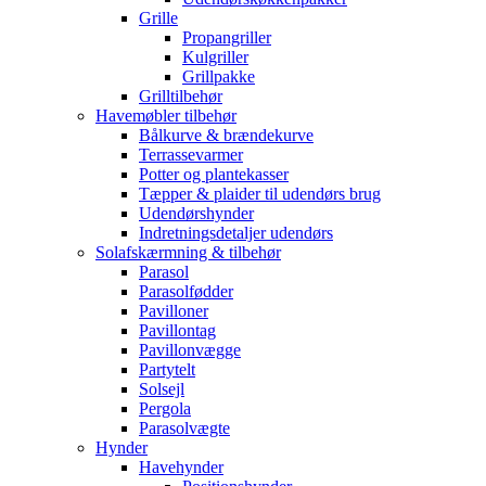
Grille
Propangriller
Kulgriller
Grillpakke
Grilltilbehør
Havemøbler tilbehør
Bålkurve & brændekurve
Terrassevarmer
Potter og plantekasser
Tæpper & plaider til udendørs brug
Udendørshynder
Indretningsdetaljer udendørs
Solafskærmning & tilbehør
Parasol
Parasolfødder
Pavilloner
Pavillontag
Pavillonvægge
Partytelt
Solsejl
Pergola
Parasolvægte
Hynder
Havehynder