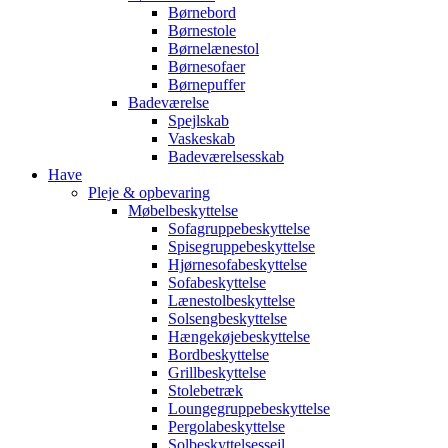
Børnebord
Børnestole
Børnelænestol
Børnesofaer
Børnepuffer
Badeværelse
Spejlskab
Vaskeskab
Badeværelsesskab
Have
Pleje & opbevaring
Møbelbeskyttelse
Sofagruppebeskyttelse
Spisegruppebeskyttelse
Hjørnesofabeskyttelse
Sofabeskyttelse
Lænestolbeskyttelse
Solsengbeskyttelse
Hængekøjebeskyttelse
Bordbeskyttelse
Grillbeskyttelse
Stolebetræk
Loungegruppebeskyttelse
Pergolabeskyttelse
Solbeskyttelsessejl