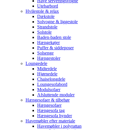
Have serveringsvogne
Utebarbord
Hvilestole & relax
Dækstole
Solvogne & liggestole
Strandstole
Solstole
Baden-baden stole
Hængekøjer
Puffer & siddeposer
Solsenge
Hængestoler
Loungedele
Midterdele
Hjørnedele
Chaiselongdele
Loungesofabord
Modulsofaer
Afsluttende moduler
Hængesofaer & tilbehør
Hængesofaer
Hængesofa tag
Hængesofa hynder
Havemøbler efter materiale
Havemøbler i polyrattan