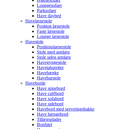
Hjørnesofaer
Loungesofaer
Parksofaer
Have daybed
Havelænestole
Position lænestole
Faste lænestole
Lounge lænestole
Havestole
Positionslaenestole
Stole med armlæn
Stole uden armlæn
Havegyngestole
Havetaburetter
Havebænke
Havebarstole
Haveborde
Have spisebord
Have cafébord
Have sofabord
Have sidebord
Havebord med serveringsbakke
Have hængebord
Tillægsplader
Bordstel