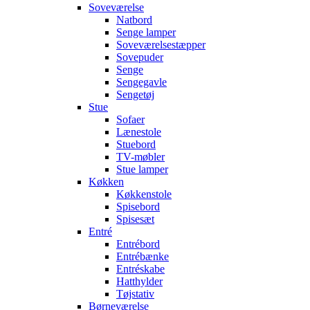
Soveværelse
Natbord
Senge lamper
Soveværelsestæpper
Sovepuder
Senge
Sengegavle
Sengetøj
Stue
Sofaer
Lænestole
Stuebord
TV-møbler
Stue lamper
Køkken
Køkkenstole
Spisebord
Spisesæt
Entré
Entrébord
Entrébænke
Entréskabe
Hatthylder
Tøjstativ
Børneværelse