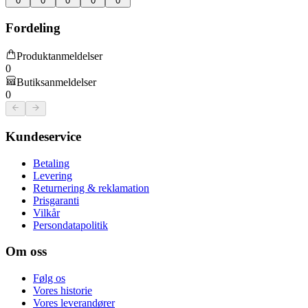
0
0
0
0
0
Fordeling
Produktanmeldelser
0
Butiksanmeldelser
0
Kundeservice
Betaling
Levering
Returnering & reklamation
Prisgaranti
Vilkår
Persondatapolitik
Om oss
Følg os
Vores historie
Vores leverandører