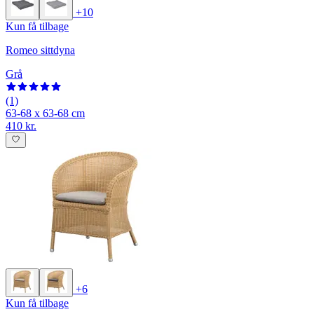
+10
Kun få tilbage
Romeo sittdyna
Grå
(1)
63-68 x 63-68 cm
410 kr.
+6
Kun få tilbage