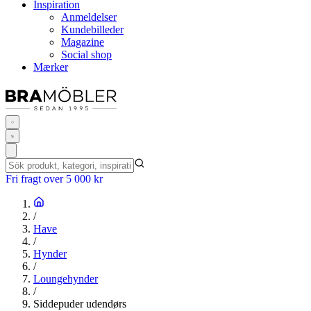
Inspiration
Anmeldelser
Kundebilleder
Magazine
Social shop
Mærker
Fri fragt over 5 000 kr
/
Have
/
Hynder
/
Loungehynder
/
Siddepuder udendørs