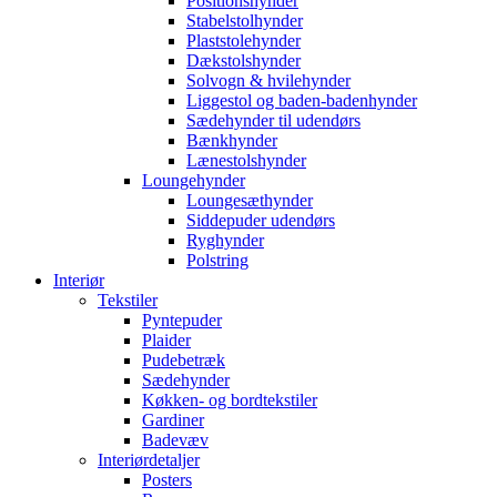
Positionshynder
Stabelstolhynder
Plaststolehynder
Dækstolshynder
Solvogn & hvilehynder
Liggestol og baden-badenhynder
Sædehynder til udendørs
Bænkhynder
Lænestolshynder
Loungehynder
Loungesæthynder
Siddepuder udendørs
Ryghynder
Polstring
Interiør
Tekstiler
Pyntepuder
Plaider
Pudebetræk
Sædehynder
Køkken- og bordtekstiler
Gardiner
Badevæv
Interiørdetaljer
Posters