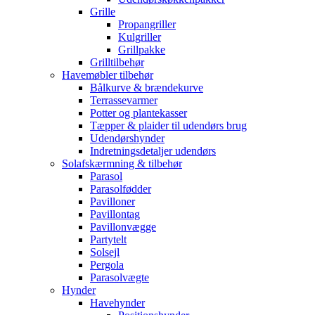
Grille
Propangriller
Kulgriller
Grillpakke
Grilltilbehør
Havemøbler tilbehør
Bålkurve & brændekurve
Terrassevarmer
Potter og plantekasser
Tæpper & plaider til udendørs brug
Udendørshynder
Indretningsdetaljer udendørs
Solafskærmning & tilbehør
Parasol
Parasolfødder
Pavilloner
Pavillontag
Pavillonvægge
Partytelt
Solsejl
Pergola
Parasolvægte
Hynder
Havehynder