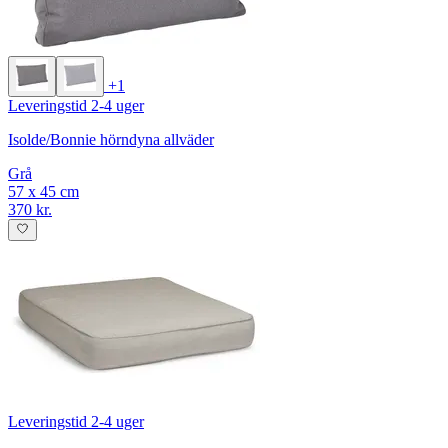
+1
Leveringstid 2-4 uger
Isolde/Bonnie hörndyna allväder
Grå
57 x 45 cm
370 kr.
Leveringstid 2-4 uger