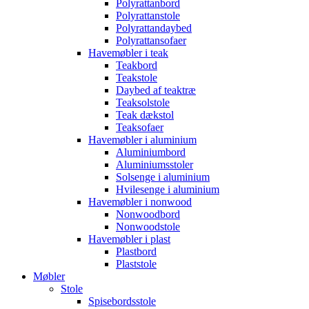
Polyrattanbord
Polyrattanstole
Polyrattandaybed
Polyrattansofaer
Havemøbler i teak
Teakbord
Teakstole
Daybed af teaktræ
Teaksolstole
Teak dækstol
Teaksofaer
Havemøbler i aluminium
Aluminiumbord
Aluminiumsstoler
Solsenge i aluminium
Hvilesenge i aluminium
Havemøbler i nonwood
Nonwoodbord
Nonwoodstole
Havemøbler i plast
Plastbord
Plaststole
Møbler
Stole
Spisebordsstole