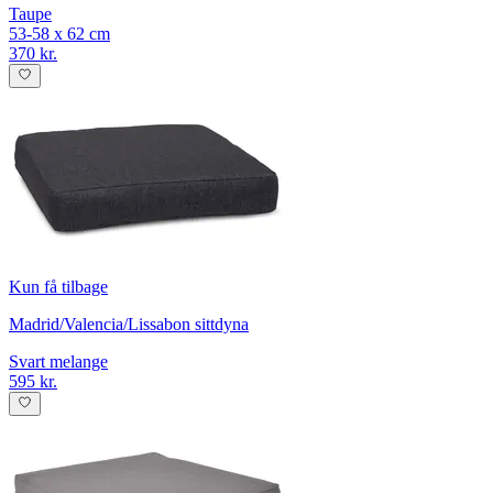
Taupe
53-58 x 62 cm
370 kr.
Kun få tilbage
Madrid/Valencia/Lissabon sittdyna
Svart melange
595 kr.