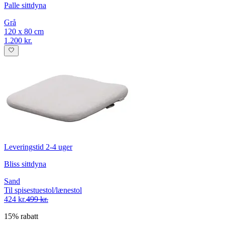
Palle sittdyna
Grå
120 x 80 cm
1.200 kr.
Leveringstid 2-4 uger
Bliss sittdyna
Sand
Til spisestuestol/lænestol
424 kr.
499 kr.
15% rabatt