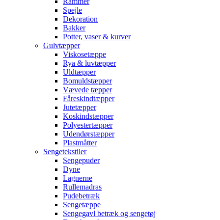
Rammer
Spejle
Dekoration
Bakker
Potter, vaser & kurver
Gulvtæpper
Viskosetæppe
Rya & luvtæpper
Uldtæpper
Bomuldstæpper
Vævede tæpper
Fåreskindtæpper
Jutetæpper
Koskindstæpper
Polyestertæpper
Udendørstæpper
Plastmåtter
Sengetekstiler
Sengepuder
Dyne
Lagnerne
Rullemadras
Pudebetræk
Sengetæppe
Sengegavl betræk og sengetøj