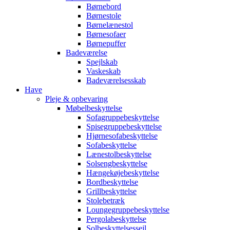
Børnebord
Børnestole
Børnelænestol
Børnesofaer
Børnepuffer
Badeværelse
Spejlskab
Vaskeskab
Badeværelsesskab
Have
Pleje & opbevaring
Møbelbeskyttelse
Sofagruppebeskyttelse
Spisegruppebeskyttelse
Hjørnesofabeskyttelse
Sofabeskyttelse
Lænestolbeskyttelse
Solsengbeskyttelse
Hængekøjebeskyttelse
Bordbeskyttelse
Grillbeskyttelse
Stolebetræk
Loungegruppebeskyttelse
Pergolabeskyttelse
Solbeskyttelsessejl