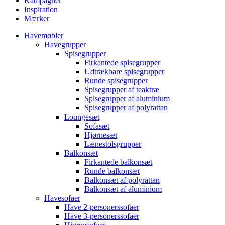
Kampagner
Inspiration
Mærker
Havemøbler
Havegrupper
Spisegrupper
Firkantede spisegrupper
Udtrækbare spisegrupper
Runde spisegrupper
Spisegrupper af teaktræ
Spisegrupper af aluminium
Spisegrupper af polyrattan
Loungesæt
Sofasæt
Hjørnesæt
Lænestolsgrupper
Balkonsæt
Firkantede balkonsæt
Runde balkonsæt
Balkonsæt af polyrattan
Balkonsæt af aluminium
Havesofaer
Have 2-personerssofaer
Have 3-personerssofaer