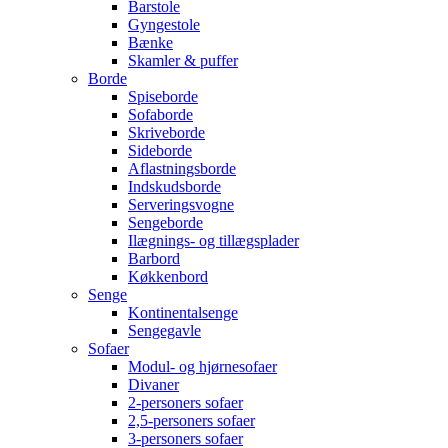
Barstole
Gyngestole
Bænke
Skamler & puffer
Borde
Spiseborde
Sofaborde
Skriveborde
Sideborde
Aflastningsborde
Indskudsborde
Serveringsvogne
Sengeborde
Ilægnings- og tillægsplader
Barbord
Køkkenbord
Senge
Kontinentalsenge
Sengegavle
Sofaer
Modul- og hjørnesofaer
Divaner
2-personers sofaer
2,5-personers sofaer
3-personers sofaer