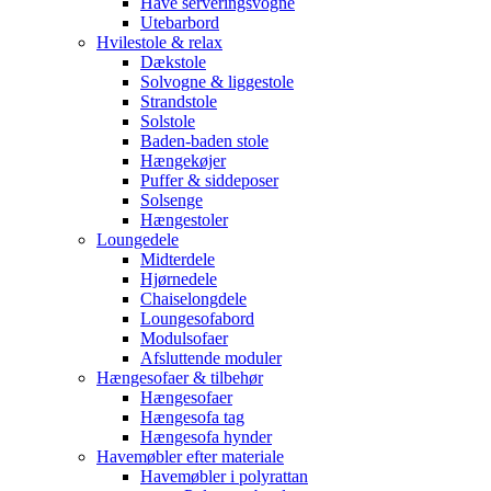
Have serveringsvogne
Utebarbord
Hvilestole & relax
Dækstole
Solvogne & liggestole
Strandstole
Solstole
Baden-baden stole
Hængekøjer
Puffer & siddeposer
Solsenge
Hængestoler
Loungedele
Midterdele
Hjørnedele
Chaiselongdele
Loungesofabord
Modulsofaer
Afsluttende moduler
Hængesofaer & tilbehør
Hængesofaer
Hængesofa tag
Hængesofa hynder
Havemøbler efter materiale
Havemøbler i polyrattan