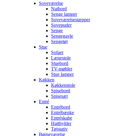
Soveværelse
Natbord
Senge lamper
Soveværelsestæpper
Sovepuder
Senge
Sengegavle
Sengetøj
Stue
Sofaer
Lænestole
Stuebord
TV-møbler
Stue lamper
Køkken
Køkkenstole
Spisebord
Spisesæt
Entré
Entrébord
Entrébænke
Entréskabe
Hatthylder
Tøjstativ
Børneværelse