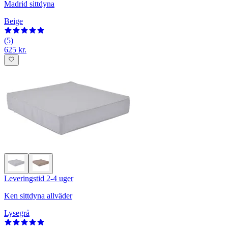
Madrid sittdyna
Beige
(5)
625 kr.
Leveringstid 2-4 uger
Ken sittdyna allväder
Lysegrå