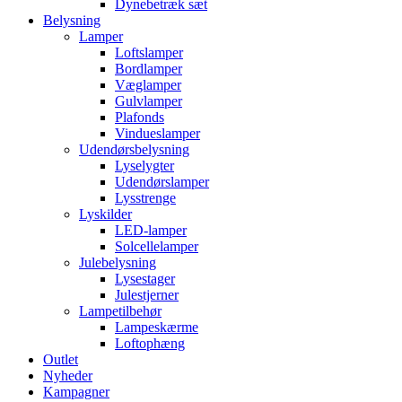
Dynebetræk sæt
Belysning
Lamper
Loftslamper
Bordlamper
Væglamper
Gulvlamper
Plafonds
Vindueslamper
Udendørsbelysning
Lyselygter
Udendørslamper
Lysstrenge
Lyskilder
LED-lamper
Solcellelamper
Julebelysning
Lysestager
Julestjerner
Lampetilbehør
Lampeskærme
Loftophæng
Outlet
Nyheder
Kampagner