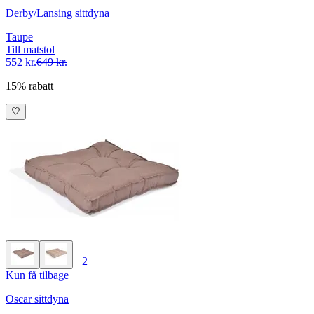
Derby/Lansing sittdyna
Taupe
Till matstol
552 kr.
649 kr.
15% rabatt
+2
Kun få tilbage
Oscar sittdyna