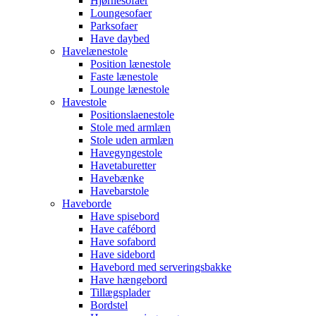
Hjørnesofaer
Loungesofaer
Parksofaer
Have daybed
Havelænestole
Position lænestole
Faste lænestole
Lounge lænestole
Havestole
Positionslaenestole
Stole med armlæn
Stole uden armlæn
Havegyngestole
Havetaburetter
Havebænke
Havebarstole
Haveborde
Have spisebord
Have cafébord
Have sofabord
Have sidebord
Havebord med serveringsbakke
Have hængebord
Tillægsplader
Bordstel