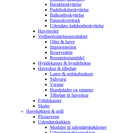
Bænkbeskyttelse
Pudeboksbeskyttelse
Balkonbeskyttelse
Parasolovertræk
Udendørs køkkenbeskyttelse
Havereoler
Vedligeholdelsesprodukter
Olier & farve
Imprægnering
Reservedele
Rengøringsmiddel
Hyndekasser & hyndebokse
Haveskur & tilbehør
Lager & redskabsskure
Sidevæg
Vægge
Bundplader og rammer
Tilbehør til haveskur
Fritidskasser
Skabe
Havekøkken & grill
Pizzaovene
Udendørskøkken
Moduler til udendørskøkkener
Udendørskøkkenpakker