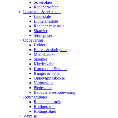
Sovesofaer
Reclinersofaer
Lænestole & relaxstole
Lænestole
Liggelanestole
Recliner lænestole
Skamler
Siddeposer
Opbevaring
Hylder
Entré - & skohylder
Mediebænke
Skænke
Klædeskabe
Kommoder & skabe
Knager & bøjler
Opbevaringsbokse
Vitrineskab
Piedestaler
Badeværelsesopbevaring
Rottingmøbler
Rattan lænestole
Rottingsstole
Rottingsofaer
Værelse