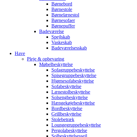
Børnebord
Børnestole
Børnelænestol
Børnesofaer
Børnepuffer
Badeværelse
Spejlskab
Vaskeskab
Badeværelsesskab
Have
Pleje & opbevaring
Møbelbeskyttelse
Sofagruppebeskyttelse
Spisegruppebeskyttelse
Hjørnesofabeskyttelse
Sofabeskyttelse
Lænestolbeskyttelse
Solsengbeskyttelse
Hængekøjebeskyttelse
Bordbeskyttelse
Grillbeskyttelse
Stolebetræk
Loungegruppebeskyttelse
Pergolabeskyttelse
Solbeskyttelsessejl