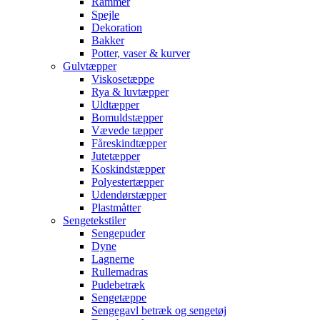
Rammer
Spejle
Dekoration
Bakker
Potter, vaser & kurver
Gulvtæpper
Viskosetæppe
Rya & luvtæpper
Uldtæpper
Bomuldstæpper
Vævede tæpper
Fåreskindtæpper
Jutetæpper
Koskindstæpper
Polyestertæpper
Udendørstæpper
Plastmåtter
Sengetekstiler
Sengepuder
Dyne
Lagnerne
Rullemadras
Pudebetræk
Sengetæppe
Sengegavl betræk og sengetøj