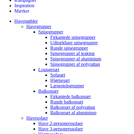
Kampagner
Inspiration
Mærker
Havemøbler
Havegrupper
Spisegrupper
Firkantede spisegrupper
Udtrækbare spisegrupper
Runde spisegrupper
Spisegrupper af teaktræ
Spisegrupper af aluminium
Spisegrupper af polyrattan
Loungesæt
Sofasæt
Hjørnesæt
Lænestolsgrupper
Balkonsæt
Firkantede balkonsæt
Runde balkonsæt
Balkonsæt af polyrattan
Balkonsæt af aluminium
Havesofaer
Have 2-personerssofaer
Have 3-personerssofaer