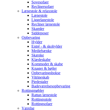
Sovesofaer
Reclinersofaer
Lænestole & relaxstole
Lænestole
Liggelanestole
Recliner lænestole
Skamler
Siddeposer
Opbevaring
Hylder
Entré - & skohylder
Mediebænke
Skænke
Klædeskabe
Kommoder & skabe
Knager & bøjler
Opbevaringsbokse
Vitrineskab
Piedestaler
Badeværelsesopbevaring
Rottingmøbler
Rattan lænestole
Rottingsstole
Rottingsofaer
Værelse