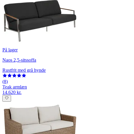
På lager
Naos 2,5-sitssoffa
Rustfrit med grå hynde
(8)
Teak armlæn
14.620 kr.