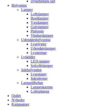
Dynebetræk sæt
Belysning
Lamper
Loftslamper
Bordlamper
Væglamper
Gulvlamper
Plafonds
Vindueslamper
Udendørsbelysning
Lyselygter
Udendørslamper
Lysstrenge
Lyskilder
LED-lamper
Solcellelamper
Julebelysning
Lysestager
Julestjerner
Lampetilbehør
Lampeskærme
Loftophæng
Outlet
Nyheder
Kampagner