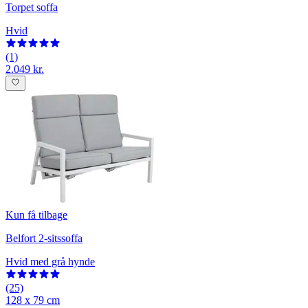
Torpet soffa
Hvid
(1)
2.049 kr.
Kun få tilbage
Belfort 2-sitssoffa
Hvid med grå hynde
(25)
128 x 79 cm