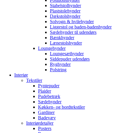
Positionshynder
Stabelstolhynder
Plaststolehynder
Dækstolshynder
Solvogn & hvilehynder
Liggestol og baden-badenhynder
Sædehynder til udendørs
Bænkhynder
Lænestolshynder
Loungehynder
Loungesæthynder
Siddepuder udendørs
Ryghynder
Polstring
Interiør
Tekstiler
Pyntepuder
Plaider
Pudebetræk
Sædehynder
Køkken- og bordtekstiler
Gardiner
Badevæv
Interiørdetaljer
Posters