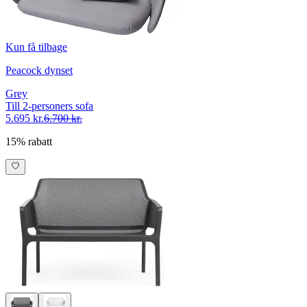
Kun få tilbage
Peacock dynset
Grey
Till 2-personers sofa
5.695 kr.
6.700 kr.
15% rabatt