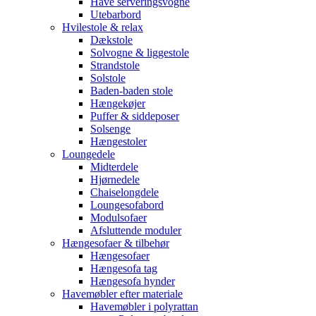
Have serveringsvogne
Utebarbord
Hvilestole & relax
Dækstole
Solvogne & liggestole
Strandstole
Solstole
Baden-baden stole
Hængekøjer
Puffer & siddeposer
Solsenge
Hængestoler
Loungedele
Midterdele
Hjørnedele
Chaiselongdele
Loungesofabord
Modulsofaer
Afsluttende moduler
Hængesofaer & tilbehør
Hængesofaer
Hængesofa tag
Hængesofa hynder
Havemøbler efter materiale
Havemøbler i polyrattan