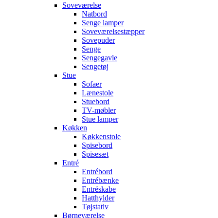
Soveværelse
Natbord
Senge lamper
Soveværelsestæpper
Sovepuder
Senge
Sengegavle
Sengetøj
Stue
Sofaer
Lænestole
Stuebord
TV-møbler
Stue lamper
Køkken
Køkkenstole
Spisebord
Spisesæt
Entré
Entrébord
Entrébænke
Entréskabe
Hatthylder
Tøjstativ
Børneværelse