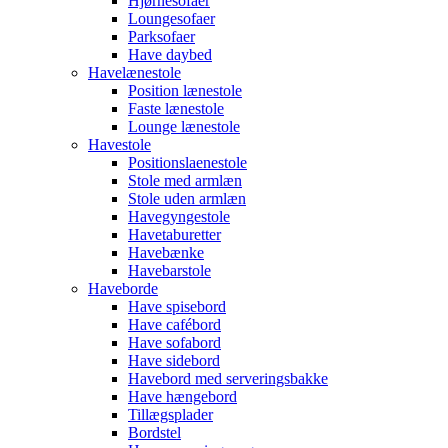
Hjørnesofaer
Loungesofaer
Parksofaer
Have daybed
Havelænestole
Position lænestole
Faste lænestole
Lounge lænestole
Havestole
Positionslaenestole
Stole med armlæn
Stole uden armlæn
Havegyngestole
Havetaburetter
Havebænke
Havebarstole
Haveborde
Have spisebord
Have cafébord
Have sofabord
Have sidebord
Havebord med serveringsbakke
Have hængebord
Tillægsplader
Bordstel