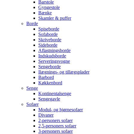
Barstole
Gyngestole
Bænke
Skamler & puffer
Borde
Spiseborde
Sofaborde
Skriveborde
Sideborde
Aflastningsborde
Indskudsborde
Serveringsvogne
Sengeborde
Ilægnings- og tillægsplader
Barbord
Køkkenbord
Senge
Kontinentalsenge
Sengegavle
Sofaer
Modul- og hjørnesofaer
Divaner
2-personers sofaer
2,5-personers sofaer
3-personers sofaer