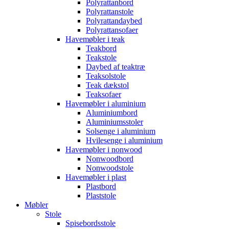
Polyrattanbord
Polyrattanstole
Polyrattandaybed
Polyrattansofaer
Havemøbler i teak
Teakbord
Teakstole
Daybed af teaktræ
Teaksolstole
Teak dækstol
Teaksofaer
Havemøbler i aluminium
Aluminiumbord
Aluminiumsstoler
Solsenge i aluminium
Hvilesenge i aluminium
Havemøbler i nonwood
Nonwoodbord
Nonwoodstole
Havemøbler i plast
Plastbord
Plaststole
Møbler
Stole
Spisebordsstole