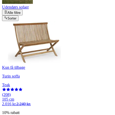
Udendørs sofaer
Alle filtre
Sorter
Kun få tilbage
Turin soffa
Teak
(208)
105 cm
2.016 kr.
2.240 kr.
10% rabatt