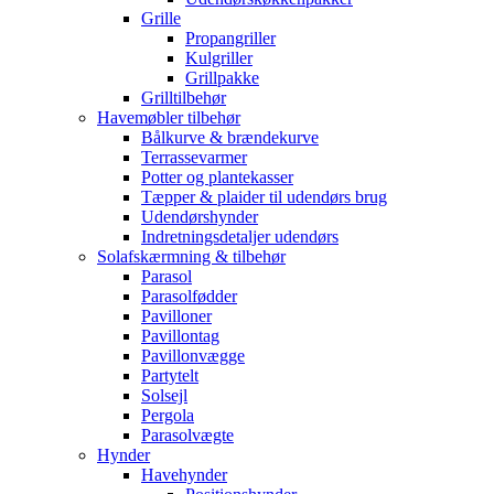
Grille
Propangriller
Kulgriller
Grillpakke
Grilltilbehør
Havemøbler tilbehør
Bålkurve & brændekurve
Terrassevarmer
Potter og plantekasser
Tæpper & plaider til udendørs brug
Udendørshynder
Indretningsdetaljer udendørs
Solafskærmning & tilbehør
Parasol
Parasolfødder
Pavilloner
Pavillontag
Pavillonvægge
Partytelt
Solsejl
Pergola
Parasolvægte
Hynder
Havehynder