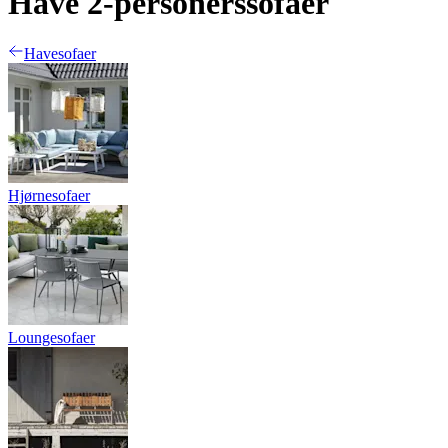
Have 2-personerssofaer
Havesofaer
Hjørnesofaer
Loungesofaer