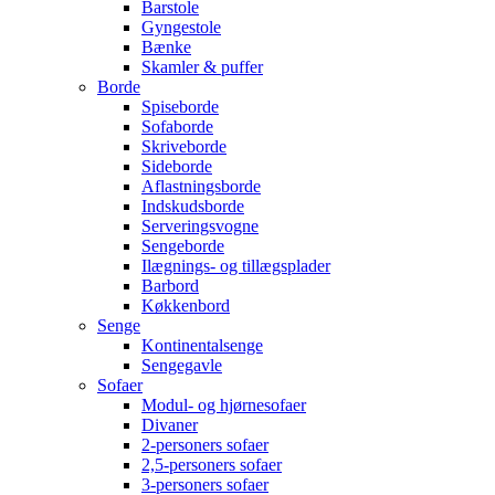
Barstole
Gyngestole
Bænke
Skamler & puffer
Borde
Spiseborde
Sofaborde
Skriveborde
Sideborde
Aflastningsborde
Indskudsborde
Serveringsvogne
Sengeborde
Ilægnings- og tillægsplader
Barbord
Køkkenbord
Senge
Kontinentalsenge
Sengegavle
Sofaer
Modul- og hjørnesofaer
Divaner
2-personers sofaer
2,5-personers sofaer
3-personers sofaer