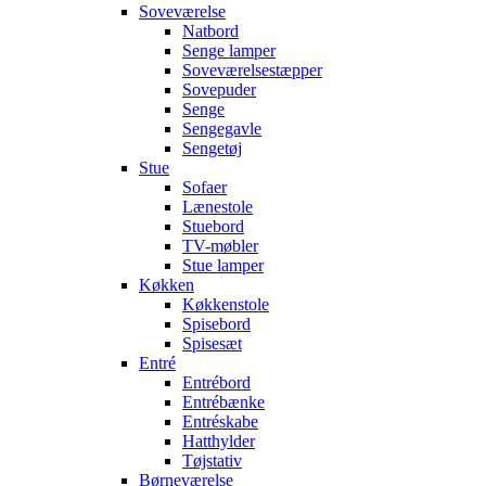
Soveværelse
Natbord
Senge lamper
Soveværelsestæpper
Sovepuder
Senge
Sengegavle
Sengetøj
Stue
Sofaer
Lænestole
Stuebord
TV-møbler
Stue lamper
Køkken
Køkkenstole
Spisebord
Spisesæt
Entré
Entrébord
Entrébænke
Entréskabe
Hatthylder
Tøjstativ
Børneværelse