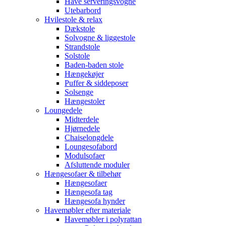
Have serveringsvogne
Utebarbord
Hvilestole & relax
Dækstole
Solvogne & liggestole
Strandstole
Solstole
Baden-baden stole
Hængekøjer
Puffer & siddeposer
Solsenge
Hængestoler
Loungedele
Midterdele
Hjørnedele
Chaiselongdele
Loungesofabord
Modulsofaer
Afsluttende moduler
Hængesofaer & tilbehør
Hængesofaer
Hængesofa tag
Hængesofa hynder
Havemøbler efter materiale
Havemøbler i polyrattan