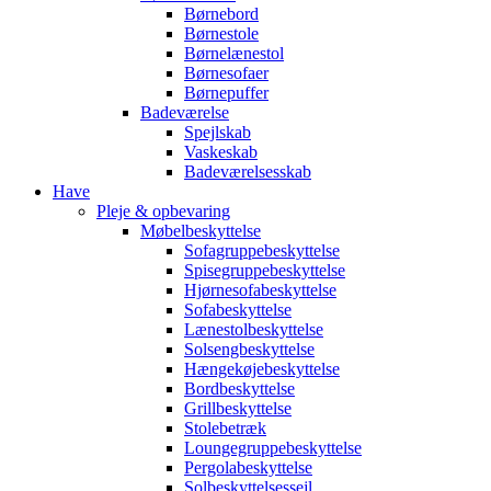
Børnebord
Børnestole
Børnelænestol
Børnesofaer
Børnepuffer
Badeværelse
Spejlskab
Vaskeskab
Badeværelsesskab
Have
Pleje & opbevaring
Møbelbeskyttelse
Sofagruppebeskyttelse
Spisegruppebeskyttelse
Hjørnesofabeskyttelse
Sofabeskyttelse
Lænestolbeskyttelse
Solsengbeskyttelse
Hængekøjebeskyttelse
Bordbeskyttelse
Grillbeskyttelse
Stolebetræk
Loungegruppebeskyttelse
Pergolabeskyttelse
Solbeskyttelsessejl