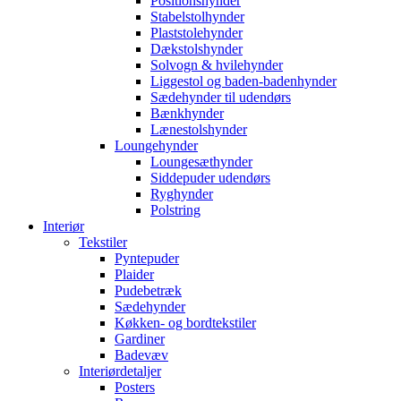
Positionshynder
Stabelstolhynder
Plaststolehynder
Dækstolshynder
Solvogn & hvilehynder
Liggestol og baden-badenhynder
Sædehynder til udendørs
Bænkhynder
Lænestolshynder
Loungehynder
Loungesæthynder
Siddepuder udendørs
Ryghynder
Polstring
Interiør
Tekstiler
Pyntepuder
Plaider
Pudebetræk
Sædehynder
Køkken- og bordtekstiler
Gardiner
Badevæv
Interiørdetaljer
Posters