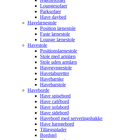
Hjørnesofaer
Loungesofaer
Parksofaer
Have daybed
Havelænestole
Position lænestole
Faste lænestole
Lounge lænestole
Havestole
Positionslaenestole
Stole med armlæn
Stole uden armlæn
Havegyngestole
Havetaburetter
Havebænke
Havebarstole
Haveborde
Have spisebord
Have cafébord
Have sofabord
Have sidebord
Havebord med serveringsbakke
Have hængebord
Tillægsplader
Bordstel