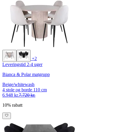
+2
Leveringstid 2-4 uger
Bianca & Polar matgrupp
Beige/whitewash
4 stole og borde 110 cm
6.948 kr.
7.720 kr.
10% rabatt