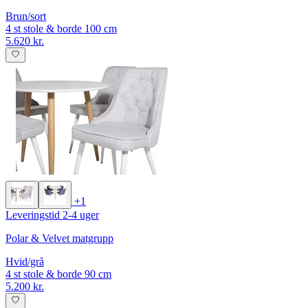
Brun/sort
4 st stole & borde 100 cm
5.620 kr.
+1
Leveringstid 2-4 uger
Polar & Velvet matgrupp
Hvid/grå
4 st stole & borde 90 cm
5.200 kr.