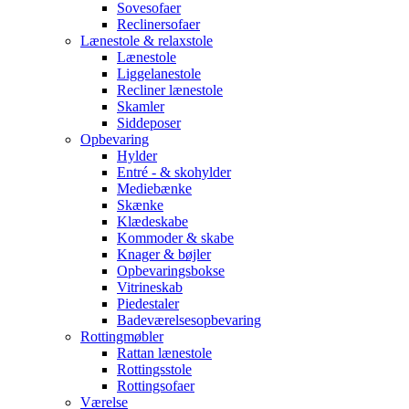
Sovesofaer
Reclinersofaer
Lænestole & relaxstole
Lænestole
Liggelanestole
Recliner lænestole
Skamler
Siddeposer
Opbevaring
Hylder
Entré - & skohylder
Mediebænke
Skænke
Klædeskabe
Kommoder & skabe
Knager & bøjler
Opbevaringsbokse
Vitrineskab
Piedestaler
Badeværelsesopbevaring
Rottingmøbler
Rattan lænestole
Rottingsstole
Rottingsofaer
Værelse