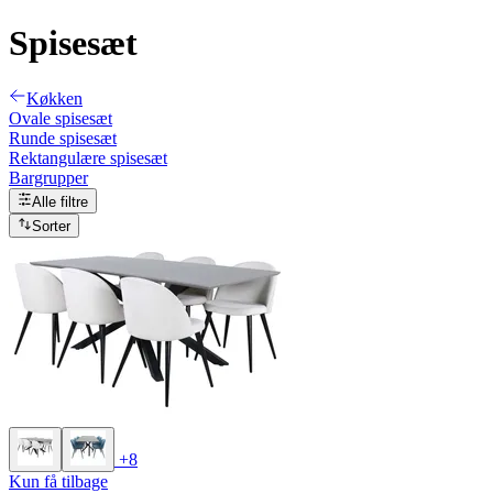
Spisesæt
Køkken
Ovale spisesæt
Runde spisesæt
Rektangulære spisesæt
Bargrupper
Alle filtre
Sorter
+8
Kun få tilbage