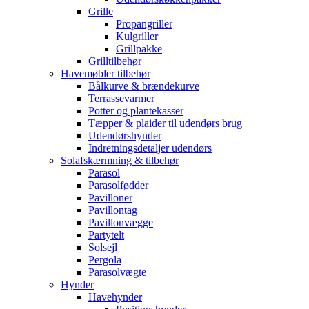
Grille
Propangriller
Kulgriller
Grillpakke
Grilltilbehør
Havemøbler tilbehør
Bålkurve & brændekurve
Terrassevarmer
Potter og plantekasser
Tæpper & plaider til udendørs brug
Udendørshynder
Indretningsdetaljer udendørs
Solafskærmning & tilbehør
Parasol
Parasolfødder
Pavilloner
Pavillontag
Pavillonvægge
Partytelt
Solsejl
Pergola
Parasolvægte
Hynder
Havehynder