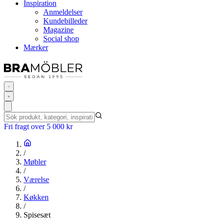
Inspiration
Anmeldelser
Kundebilleder
Magazine
Social shop
Mærker
Fri fragt over 5 000 kr
/
Møbler
/
Værelse
/
Køkken
/
Spisesæt