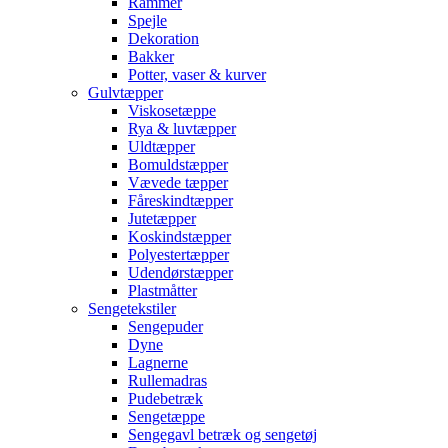
Rammer
Spejle
Dekoration
Bakker
Potter, vaser & kurver
Gulvtæpper
Viskosetæppe
Rya & luvtæpper
Uldtæpper
Bomuldstæpper
Vævede tæpper
Fåreskindtæpper
Jutetæpper
Koskindstæpper
Polyestertæpper
Udendørstæpper
Plastmåtter
Sengetekstiler
Sengepuder
Dyne
Lagnerne
Rullemadras
Pudebetræk
Sengetæppe
Sengegavl betræk og sengetøj