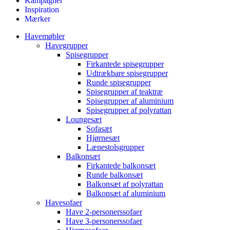
Kampagner
Inspiration
Mærker
Havemøbler
Havegrupper
Spisegrupper
Firkantede spisegrupper
Udtrækbare spisegrupper
Runde spisegrupper
Spisegrupper af teaktræ
Spisegrupper af aluminium
Spisegrupper af polyrattan
Loungesæt
Sofasæt
Hjørnesæt
Lænestolsgrupper
Balkonsæt
Firkantede balkonsæt
Runde balkonsæt
Balkonsæt af polyrattan
Balkonsæt af aluminium
Havesofaer
Have 2-personerssofaer
Have 3-personerssofaer