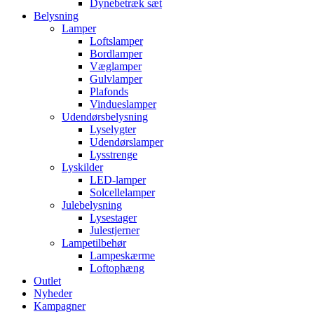
Dynebetræk sæt
Belysning
Lamper
Loftslamper
Bordlamper
Væglamper
Gulvlamper
Plafonds
Vindueslamper
Udendørsbelysning
Lyselygter
Udendørslamper
Lysstrenge
Lyskilder
LED-lamper
Solcellelamper
Julebelysning
Lysestager
Julestjerner
Lampetilbehør
Lampeskærme
Loftophæng
Outlet
Nyheder
Kampagner