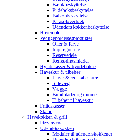
Bænkbeskyttelse
Pudeboksbeskyttelse
Balkonbeskyttelse
Parasolovertræk
Udendørs køkkenbeskyttelse
Havereoler
Vedligeholdelsesprodukter
Olier & farve
Imprægnering
Reservedele
Rengøringsmiddel
Hyndekasser & hyndebokse
Haveskur & tilbehør
Lager & redskabsskure
Sidevæg
Vægge
Bundplader og rammer
Tilbehør til haveskur
Fritidskasser
Skabe
Havekøkken & grill
Pizzaovene
Udendørskøkken
Moduler til udendørskøkkener
Udendørskøkkenpakker