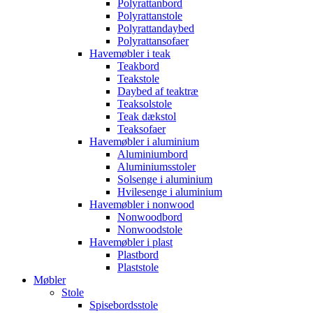
Polyrattanbord
Polyrattanstole
Polyrattandaybed
Polyrattansofaer
Havemøbler i teak
Teakbord
Teakstole
Daybed af teaktræ
Teaksolstole
Teak dækstol
Teaksofaer
Havemøbler i aluminium
Aluminiumbord
Aluminiumsstoler
Solsenge i aluminium
Hvilesenge i aluminium
Havemøbler i nonwood
Nonwoodbord
Nonwoodstole
Havemøbler i plast
Plastbord
Plaststole
Møbler
Stole
Spisebordsstole