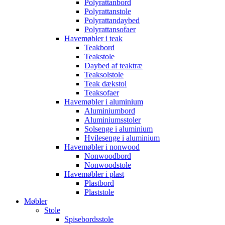
Polyrattanbord
Polyrattanstole
Polyrattandaybed
Polyrattansofaer
Havemøbler i teak
Teakbord
Teakstole
Daybed af teaktræ
Teaksolstole
Teak dækstol
Teaksofaer
Havemøbler i aluminium
Aluminiumbord
Aluminiumsstoler
Solsenge i aluminium
Hvilesenge i aluminium
Havemøbler i nonwood
Nonwoodbord
Nonwoodstole
Havemøbler i plast
Plastbord
Plaststole
Møbler
Stole
Spisebordsstole