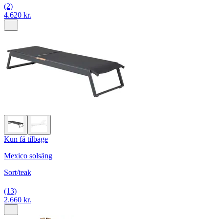
(2)
4.620 kr.
Kun få tilbage
Mexico solsäng
Sort/teak
(13)
2.660 kr.