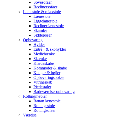
Sovesofaer
Reclinersofaer
Lænestole & relaxstole
Lænestole
Liggelanestole
Recliner lænestole
Skamler
Siddeposer
Opbevaring
Hylder
Entré - & skohylder
Mediebænke
Skænke
Klædeskabe
Kommoder & skabe
Knager & bøjler
Opbevaringsbokse
Vitrineskab
Piedestaler
Badeværelsesopbevaring
Rottingmøbler
Rattan lænestole
Rottingsstole
Rottingsofaer
Værelse