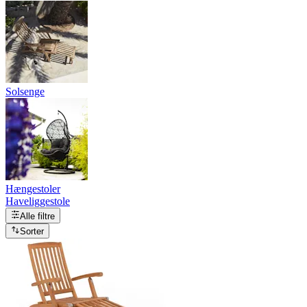
Solsenge
Hængestoler
Haveliggestole
Alle filtre
Sorter