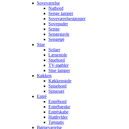
Soveværelse
Natbord
Senge lamper
Soveværelsestæpper
Sovepuder
Senge
Sengegavle
Sengetøj
Stue
Sofaer
Lænestole
Stuebord
TV-møbler
Stue lamper
Køkken
Køkkenstole
Spisebord
Spisesæt
Entré
Entrébord
Entrébænke
Entréskabe
Hatthylder
Tøjstativ
Børneværelse