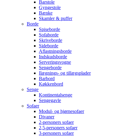
Barstole
Gyngestole
Bænke
Skamler & puffer
Borde
Spiseborde
Sofaborde
Skriveborde
Sideborde
Aflastningsborde
Indskudsborde
Serveringsvogne
Sengeborde
Ilægnings- og tillægsplader
Barbord
Køkkenbord
Senge
Kontinentalsenge
Sengegavle
Sofaer
Modul- og hjørnesofaer
Divaner
2-personers sofaer
2,5-personers sofaer
3-personers sofaer