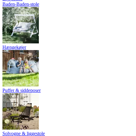
Baden-Baden-stole
Hængekøjer
Puffer & siddeposer
Solvogne & liggestole