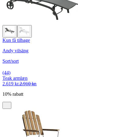
Kun få tilbage
Andy vilsäng
Sort/sort
(44)
Teak armlæn
2.619 kr.
2.910 kr.
10% rabatt