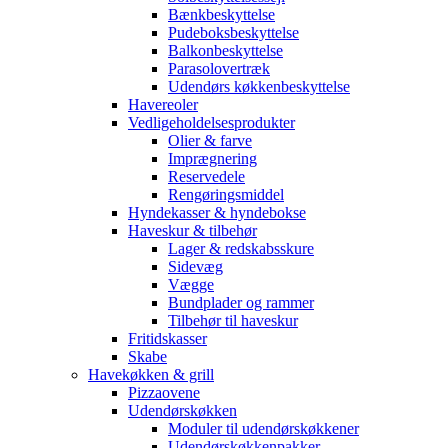
Bænkbeskyttelse
Pudeboksbeskyttelse
Balkonbeskyttelse
Parasolovertræk
Udendørs køkkenbeskyttelse
Havereoler
Vedligeholdelsesprodukter
Olier & farve
Imprægnering
Reservedele
Rengøringsmiddel
Hyndekasser & hyndebokse
Haveskur & tilbehør
Lager & redskabsskure
Sidevæg
Vægge
Bundplader og rammer
Tilbehør til haveskur
Fritidskasser
Skabe
Havekøkken & grill
Pizzaovene
Udendørskøkken
Moduler til udendørskøkkener
Udendørskøkkenpakker