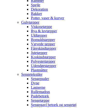
Rammer
Spejle
Dekoration
Bakker
Potter, vaser & kurver
Gulvtæpper
Viskosetæppe
Rya & luvtæpper
Uldtæpper
Bomuldstæpper
Vævede tæpper
Fåreskindtæpper
Jutetæpper
Koskindstæpper
Polyestertæpper
Udendørstæpper
Plastmåtter
Sengetekstiler
Sengepuder
Dyne
Lagnerne
Rullemadras
Pudebetræk
Sengetæppe
Sengegavl betræk og sengetøj