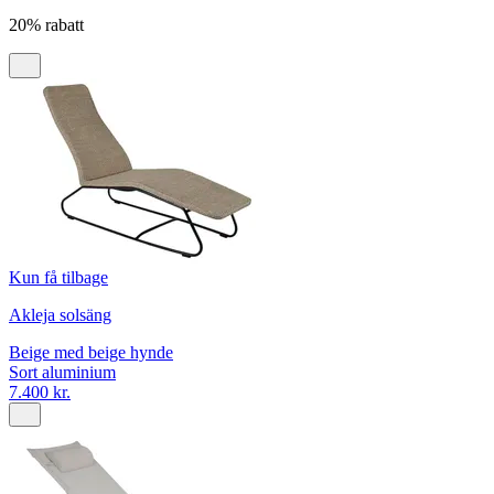
20% rabatt
Kun få tilbage
Akleja solsäng
Beige med beige hynde
Sort aluminium
7.400 kr.