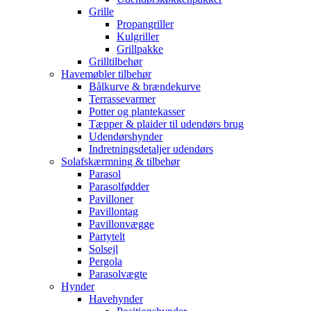
Grille
Propangriller
Kulgriller
Grillpakke
Grilltilbehør
Havemøbler tilbehør
Bålkurve & brændekurve
Terrassevarmer
Potter og plantekasser
Tæpper & plaider til udendørs brug
Udendørshynder
Indretningsdetaljer udendørs
Solafskærmning & tilbehør
Parasol
Parasolfødder
Pavilloner
Pavillontag
Pavillonvægge
Partytelt
Solsejl
Pergola
Parasolvægte
Hynder
Havehynder