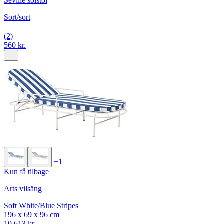
Seville solstol
Sort/sort
(2)
560 kr.
+1
Kun få tilbage
Arts vilsäng
Soft White/Blue Stripes
196 x 69 x 96 cm
10.613 kr.