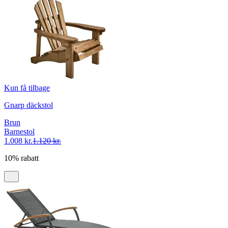
Kun få tilbage
Gnarp däckstol
Brun
Barnestol
1.008 kr.
1.120 kr.
10% rabatt