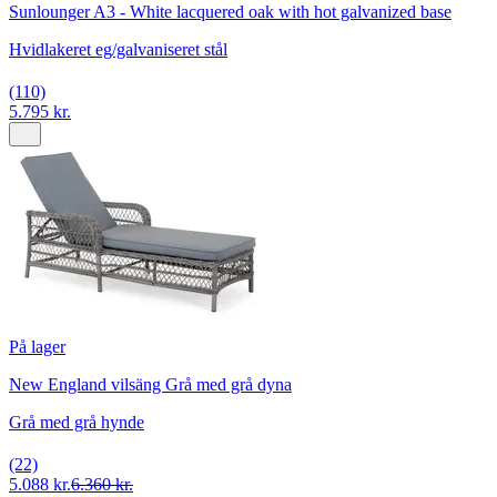
Sunlounger A3 - White lacquered oak with hot galvanized base
Hvidlakeret eg/galvaniseret stål
(110)
5.795 kr.
På lager
New England vilsäng Grå med grå dyna
Grå med grå hynde
(22)
5.088 kr.
6.360 kr.