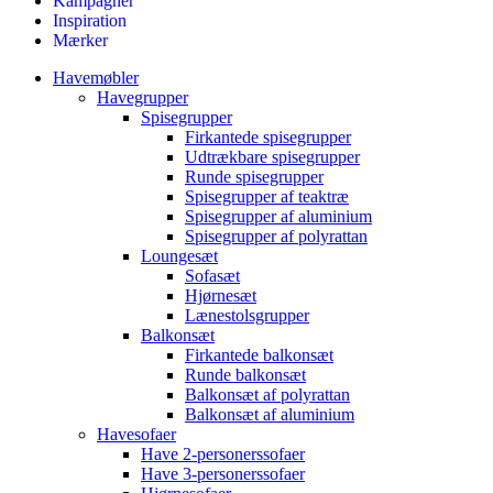
Kampagner
Inspiration
Mærker
Havemøbler
Havegrupper
Spisegrupper
Firkantede spisegrupper
Udtrækbare spisegrupper
Runde spisegrupper
Spisegrupper af teaktræ
Spisegrupper af aluminium
Spisegrupper af polyrattan
Loungesæt
Sofasæt
Hjørnesæt
Lænestolsgrupper
Balkonsæt
Firkantede balkonsæt
Runde balkonsæt
Balkonsæt af polyrattan
Balkonsæt af aluminium
Havesofaer
Have 2-personerssofaer
Have 3-personerssofaer