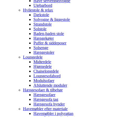
Have serveringsvogne
Utebarbord
Hvilestole & relax
Dækstole
Solvogne & liggestole
Strandstole
Solstole
Baden-baden stole
Hængekøjer
Puffer & siddeposer
Solsenge
Hængestoler
Loungedele
Midterdele
Hjørnedele
Chaiselongdele
Loungesofabord
Modulsofaer
Afsluttende moduler
Hængesofaer & tilbehør
Hængesofaer
Hængesofa tag
Hængesofa hynder
Havemøbler efter materiale
Havemøbler i polyrattan