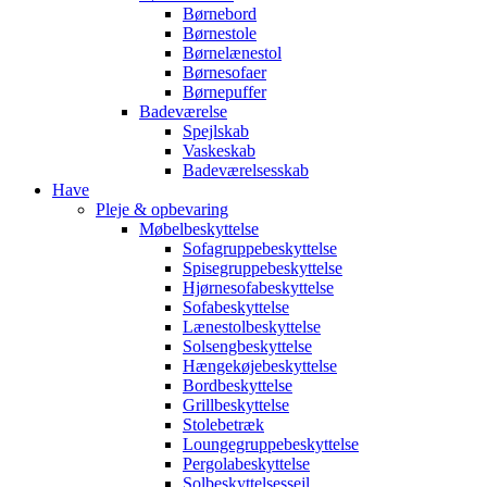
Børnebord
Børnestole
Børnelænestol
Børnesofaer
Børnepuffer
Badeværelse
Spejlskab
Vaskeskab
Badeværelsesskab
Have
Pleje & opbevaring
Møbelbeskyttelse
Sofagruppebeskyttelse
Spisegruppebeskyttelse
Hjørnesofabeskyttelse
Sofabeskyttelse
Lænestolbeskyttelse
Solsengbeskyttelse
Hængekøjebeskyttelse
Bordbeskyttelse
Grillbeskyttelse
Stolebetræk
Loungegruppebeskyttelse
Pergolabeskyttelse
Solbeskyttelsessejl