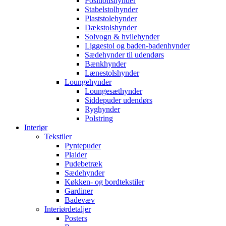
Positionshynder
Stabelstolhynder
Plaststolehynder
Dækstolshynder
Solvogn & hvilehynder
Liggestol og baden-badenhynder
Sædehynder til udendørs
Bænkhynder
Lænestolshynder
Loungehynder
Loungesæthynder
Siddepuder udendørs
Ryghynder
Polstring
Interiør
Tekstiler
Pyntepuder
Plaider
Pudebetræk
Sædehynder
Køkken- og bordtekstiler
Gardiner
Badevæv
Interiørdetaljer
Posters