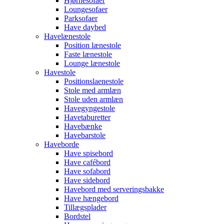
Hjørnesofaer
Loungesofaer
Parksofaer
Have daybed
Havelænestole
Position lænestole
Faste lænestole
Lounge lænestole
Havestole
Positionslaenestole
Stole med armlæn
Stole uden armlæn
Havegyngestole
Havetaburetter
Havebænke
Havebarstole
Haveborde
Have spisebord
Have cafébord
Have sofabord
Have sidebord
Havebord med serveringsbakke
Have hængebord
Tillægsplader
Bordstel