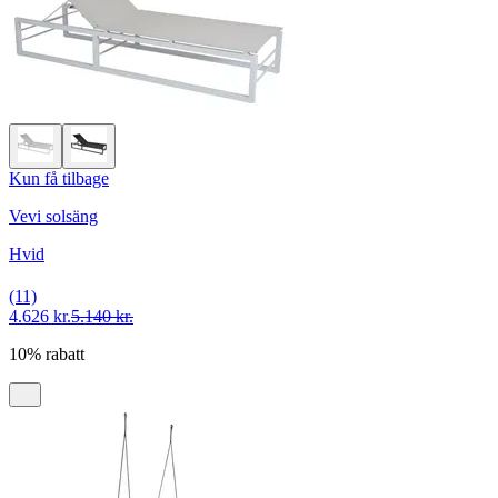
Kun få tilbage
Vevi solsäng
Hvid
(11)
4.626 kr.
5.140 kr.
10% rabatt