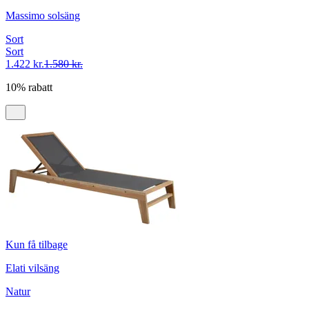
Massimo solsäng
Sort
Sort
1.422 kr.
1.580 kr.
10% rabatt
Kun få tilbage
Elati vilsäng
Natur