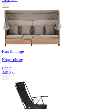
Kun få tilbage
Nopy solseng
Natur
3.810 kr.