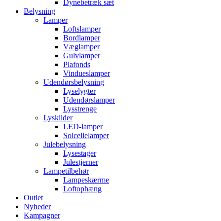
Dynebetræk sæt
Belysning
Lamper
Loftslamper
Bordlamper
Væglamper
Gulvlamper
Plafonds
Vindueslamper
Udendørsbelysning
Lyselygter
Udendørslamper
Lysstrenge
Lyskilder
LED-lamper
Solcellelamper
Julebelysning
Lysestager
Julestjerner
Lampetilbehør
Lampeskærme
Loftophæng
Outlet
Nyheder
Kampagner