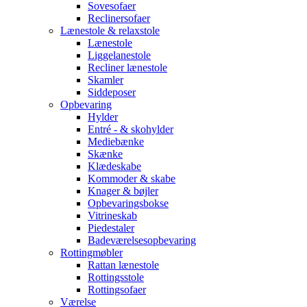
Sovesofaer
Reclinersofaer
Lænestole & relaxstole
Lænestole
Liggelanestole
Recliner lænestole
Skamler
Siddeposer
Opbevaring
Hylder
Entré - & skohylder
Mediebænke
Skænke
Klædeskabe
Kommoder & skabe
Knager & bøjler
Opbevaringsbokse
Vitrineskab
Piedestaler
Badeværelsesopbevaring
Rottingmøbler
Rattan lænestole
Rottingsstole
Rottingsofaer
Værelse