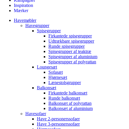
Kampagner
Inspiration
Mærker
Havemøbler
Havegrupper
Spisegrupper
Firkantede spisegrupper
Udtrækbare spisegrupper
Runde spisegrupper
Spisegrupper af teaktræ
Spisegrupper af aluminium
Spisegrupper af polyrattan
Loungesæt
Sofasæt
Hjørnesæt
Lænestolsgrupper
Balkonsæt
Firkantede balkonsæt
Runde balkonsæt
Balkonsæt af polyrattan
Balkonsæt af aluminium
Havesofaer
Have 2-personerssofaer
Have 3-personerssofaer