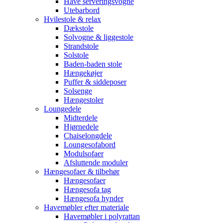
Have serveringsvogne
Utebarbord
Hvilestole & relax
Dækstole
Solvogne & liggestole
Strandstole
Solstole
Baden-baden stole
Hængekøjer
Puffer & siddeposer
Solsenge
Hængestoler
Loungedele
Midterdele
Hjørnedele
Chaiselongdele
Loungesofabord
Modulsofaer
Afsluttende moduler
Hængesofaer & tilbehør
Hængesofaer
Hængesofa tag
Hængesofa hynder
Havemøbler efter materiale
Havemøbler i polyrattan