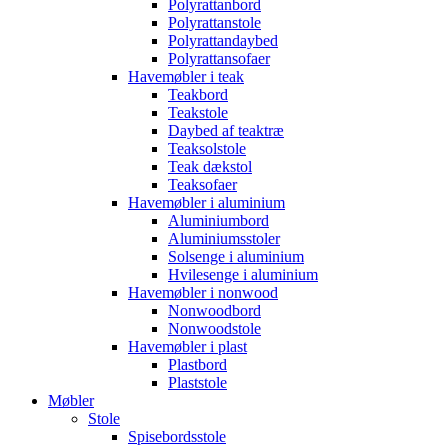
Polyrattanbord
Polyrattanstole
Polyrattandaybed
Polyrattansofaer
Havemøbler i teak
Teakbord
Teakstole
Daybed af teaktræ
Teaksolstole
Teak dækstol
Teaksofaer
Havemøbler i aluminium
Aluminiumbord
Aluminiumsstoler
Solsenge i aluminium
Hvilesenge i aluminium
Havemøbler i nonwood
Nonwoodbord
Nonwoodstole
Havemøbler i plast
Plastbord
Plaststole
Møbler
Stole
Spisebordsstole