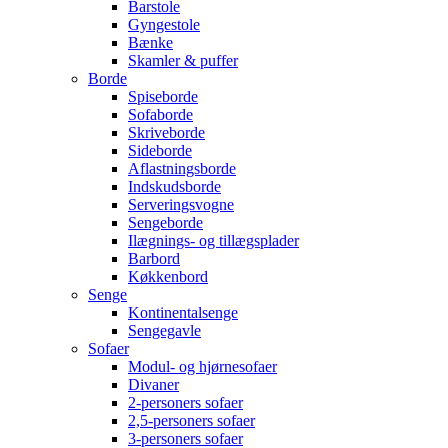
Barstole
Gyngestole
Bænke
Skamler & puffer
Borde
Spiseborde
Sofaborde
Skriveborde
Sideborde
Aflastningsborde
Indskudsborde
Serveringsvogne
Sengeborde
Ilægnings- og tillægsplader
Barbord
Køkkenbord
Senge
Kontinentalsenge
Sengegavle
Sofaer
Modul- og hjørnesofaer
Divaner
2-personers sofaer
2,5-personers sofaer
3-personers sofaer