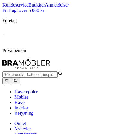
Kundeservice
Butikker
Anmeldelser
Fri fragt over 5 000 kr
Företag
|
Privatperson
Havemøbler
Møbler
Have
Interiør
Belysning
Outlet
Nyheder