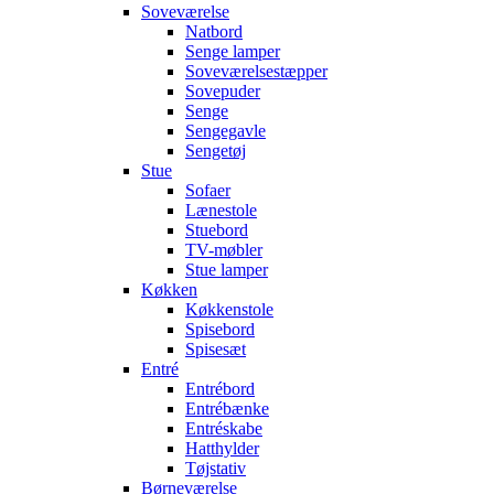
Soveværelse
Natbord
Senge lamper
Soveværelsestæpper
Sovepuder
Senge
Sengegavle
Sengetøj
Stue
Sofaer
Lænestole
Stuebord
TV-møbler
Stue lamper
Køkken
Køkkenstole
Spisebord
Spisesæt
Entré
Entrébord
Entrébænke
Entréskabe
Hatthylder
Tøjstativ
Børneværelse