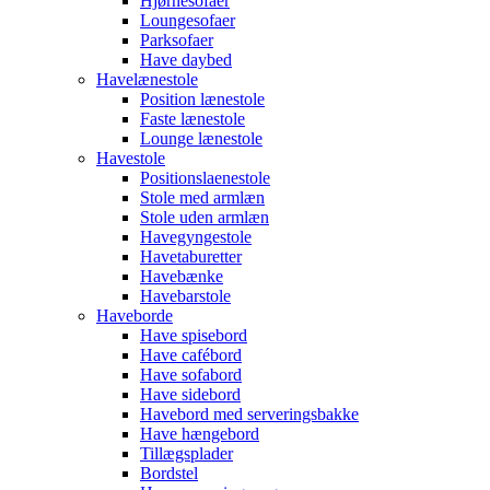
Hjørnesofaer
Loungesofaer
Parksofaer
Have daybed
Havelænestole
Position lænestole
Faste lænestole
Lounge lænestole
Havestole
Positionslaenestole
Stole med armlæn
Stole uden armlæn
Havegyngestole
Havetaburetter
Havebænke
Havebarstole
Haveborde
Have spisebord
Have cafébord
Have sofabord
Have sidebord
Havebord med serveringsbakke
Have hængebord
Tillægsplader
Bordstel