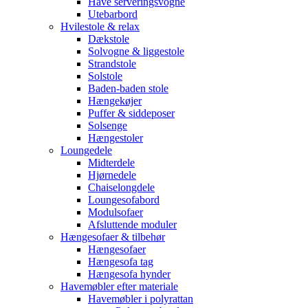
Have serveringsvogne
Utebarbord
Hvilestole & relax
Dækstole
Solvogne & liggestole
Strandstole
Solstole
Baden-baden stole
Hængekøjer
Puffer & siddeposer
Solsenge
Hængestoler
Loungedele
Midterdele
Hjørnedele
Chaiselongdele
Loungesofabord
Modulsofaer
Afsluttende moduler
Hængesofaer & tilbehør
Hængesofaer
Hængesofa tag
Hængesofa hynder
Havemøbler efter materiale
Havemøbler i polyrattan