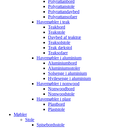
Polyrattanbord
Polyrattanstole
Polyrattandaybed
Polyrattansofaer
Havemøbler i teak
Teakbord
Teakstole
Daybed af teaktræ
Teaksolstole
Teak dækstol
Teaksofaer
Havemøbler i aluminium
Aluminiumbord
Aluminiumsstoler
Solsenge i aluminium
Hvilesenge i aluminium
Havemøbler i nonwood
Nonwoodbord
Nonwoodstole
Havemøbler i plast
Plastbord
Plaststole
Møbler
Stole
Spisebordsstole