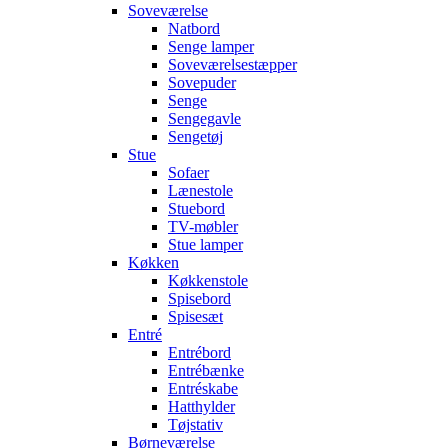
Soveværelse
Natbord
Senge lamper
Soveværelsestæpper
Sovepuder
Senge
Sengegavle
Sengetøj
Stue
Sofaer
Lænestole
Stuebord
TV-møbler
Stue lamper
Køkken
Køkkenstole
Spisebord
Spisesæt
Entré
Entrébord
Entrébænke
Entréskabe
Hatthylder
Tøjstativ
Børneværelse