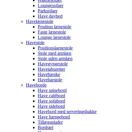
Hjørnesofaer
Loungesofaer
Parksofaer
Have daybed
Havelænestole
Position lænestole
Faste lænestole
Lounge lænestole
Havestole
Positionslaenestole
Stole med armlæn
Stole uden armlæn
Havegyngestole
Havetaburetter
Havebænke
Havebarstole
Haveborde
Have spisebord
Have cafébord
Have sofabord
Have sidebord
Havebord med serveringsbakke
Have hængebord
Tillægsplader
Bordstel