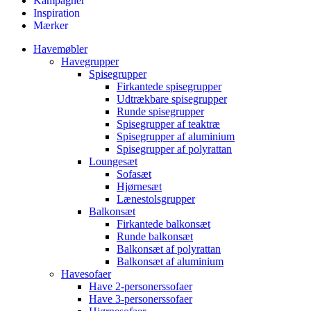
Kampagner
Inspiration
Mærker
Havemøbler
Havegrupper
Spisegrupper
Firkantede spisegrupper
Udtrækbare spisegrupper
Runde spisegrupper
Spisegrupper af teaktræ
Spisegrupper af aluminium
Spisegrupper af polyrattan
Loungesæt
Sofasæt
Hjørnesæt
Lænestolsgrupper
Balkonsæt
Firkantede balkonsæt
Runde balkonsæt
Balkonsæt af polyrattan
Balkonsæt af aluminium
Havesofaer
Have 2-personerssofaer
Have 3-personerssofaer