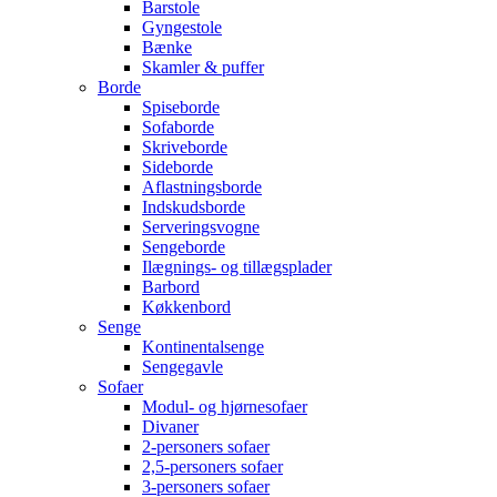
Barstole
Gyngestole
Bænke
Skamler & puffer
Borde
Spiseborde
Sofaborde
Skriveborde
Sideborde
Aflastningsborde
Indskudsborde
Serveringsvogne
Sengeborde
Ilægnings- og tillægsplader
Barbord
Køkkenbord
Senge
Kontinentalsenge
Sengegavle
Sofaer
Modul- og hjørnesofaer
Divaner
2-personers sofaer
2,5-personers sofaer
3-personers sofaer