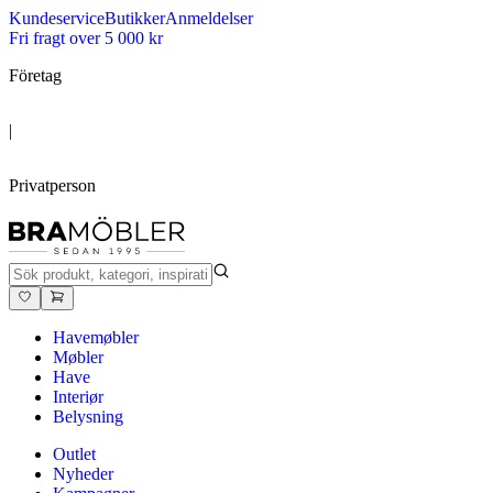
Kundeservice
Butikker
Anmeldelser
Fri fragt over 5 000 kr
Företag
|
Privatperson
Havemøbler
Møbler
Have
Interiør
Belysning
Outlet
Nyheder