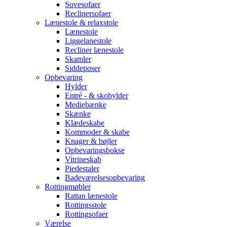
Sovesofaer
Reclinersofaer
Lænestole & relaxstole
Lænestole
Liggelanestole
Recliner lænestole
Skamler
Siddeposer
Opbevaring
Hylder
Entré - & skohylder
Mediebænke
Skænke
Klædeskabe
Kommoder & skabe
Knager & bøjler
Opbevaringsbokse
Vitrineskab
Piedestaler
Badeværelsesopbevaring
Rottingmøbler
Rattan lænestole
Rottingsstole
Rottingsofaer
Værelse