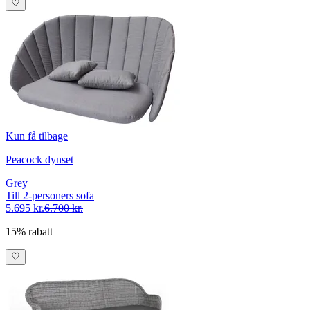
Kun få tilbage
Peacock dynset
Grey
Till 2-personers sofa
5.695 kr.
6.700 kr.
15% rabatt