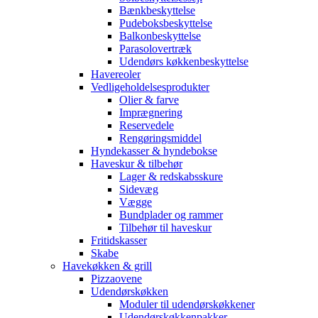
Bænkbeskyttelse
Pudeboksbeskyttelse
Balkonbeskyttelse
Parasolovertræk
Udendørs køkkenbeskyttelse
Havereoler
Vedligeholdelsesprodukter
Olier & farve
Imprægnering
Reservedele
Rengøringsmiddel
Hyndekasser & hyndebokse
Haveskur & tilbehør
Lager & redskabsskure
Sidevæg
Vægge
Bundplader og rammer
Tilbehør til haveskur
Fritidskasser
Skabe
Havekøkken & grill
Pizzaovene
Udendørskøkken
Moduler til udendørskøkkener
Udendørskøkkenpakker