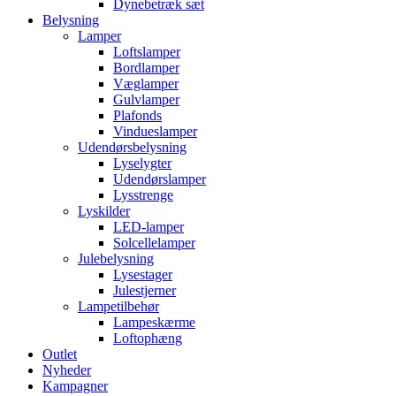
Dynebetræk sæt
Belysning
Lamper
Loftslamper
Bordlamper
Væglamper
Gulvlamper
Plafonds
Vindueslamper
Udendørsbelysning
Lyselygter
Udendørslamper
Lysstrenge
Lyskilder
LED-lamper
Solcellelamper
Julebelysning
Lysestager
Julestjerner
Lampetilbehør
Lampeskærme
Loftophæng
Outlet
Nyheder
Kampagner