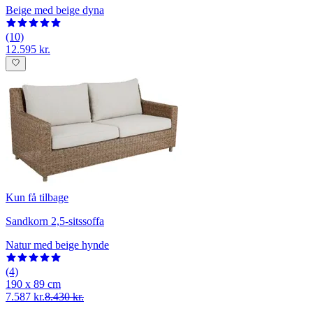
Beige med beige dyna
(10)
12.595 kr.
Kun få tilbage
Sandkorn 2,5-sitssoffa
Natur med beige hynde
(4)
190 x 89 cm
7.587 kr.
8.430 kr.