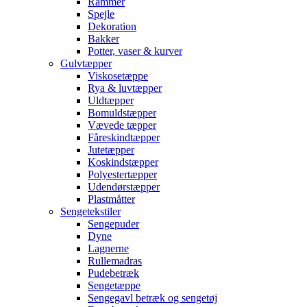
Rammer
Spejle
Dekoration
Bakker
Potter, vaser & kurver
Gulvtæpper
Viskosetæppe
Rya & luvtæpper
Uldtæpper
Bomuldstæpper
Vævede tæpper
Fåreskindtæpper
Jutetæpper
Koskindstæpper
Polyestertæpper
Udendørstæpper
Plastmåtter
Sengetekstiler
Sengepuder
Dyne
Lagnerne
Rullemadras
Pudebetræk
Sengetæppe
Sengegavl betræk og sengetøj