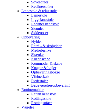
Sovesofaer
Reclinersofaer
Lænestole & relaxstole
Lænestole
Liggelanestole
Recliner lænestole
Skamler
Siddeposer
Opbevaring
Hylder
Entré - & skohylder
Mediebænke
Skænke
Klædeskabe
Kommoder & skabe
Knager & bøjler
Opbevaringsbokse
Vitrineskab
Piedestaler
Badeværelsesopbevaring
Rottingmøbler
Rattan lænestole
Rottingsstole
Rottingsofaer
Værelse