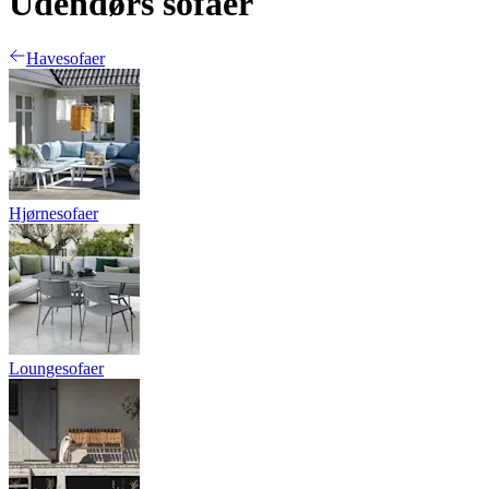
Udendørs sofaer
Havesofaer
Hjørnesofaer
Loungesofaer