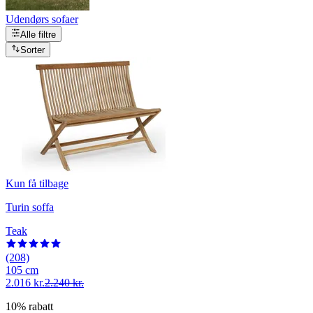
Udendørs sofaer
Alle filtre
Sorter
Kun få tilbage
Turin soffa
Teak
(208)
105 cm
2.016 kr.
2.240 kr.
10% rabatt