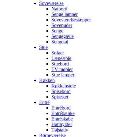
Soveværelse
Natbord
Senge lamper
Soveværelsestæpper
Sovepuder
Senge
Sengegavle
Sengetøj
Stue
Sofaer
Lænestole
Stuebord
TV-møbler
Stue lamper
Køkken
Køkkenstole
Spisebord
Spisesæt
Entré
Entrébord
Entrébænke
Entréskabe
Hatthylder
Tøjstativ
Børneværelse