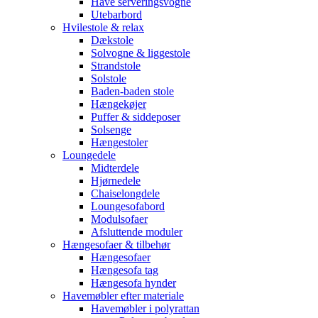
Have serveringsvogne
Utebarbord
Hvilestole & relax
Dækstole
Solvogne & liggestole
Strandstole
Solstole
Baden-baden stole
Hængekøjer
Puffer & siddeposer
Solsenge
Hængestoler
Loungedele
Midterdele
Hjørnedele
Chaiselongdele
Loungesofabord
Modulsofaer
Afsluttende moduler
Hængesofaer & tilbehør
Hængesofaer
Hængesofa tag
Hængesofa hynder
Havemøbler efter materiale
Havemøbler i polyrattan