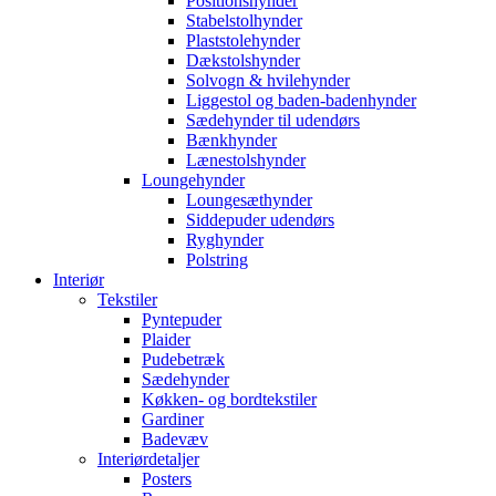
Positionshynder
Stabelstolhynder
Plaststolehynder
Dækstolshynder
Solvogn & hvilehynder
Liggestol og baden-badenhynder
Sædehynder til udendørs
Bænkhynder
Lænestolshynder
Loungehynder
Loungesæthynder
Siddepuder udendørs
Ryghynder
Polstring
Interiør
Tekstiler
Pyntepuder
Plaider
Pudebetræk
Sædehynder
Køkken- og bordtekstiler
Gardiner
Badevæv
Interiørdetaljer
Posters