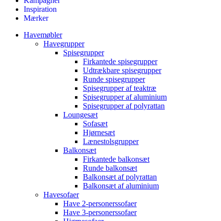
Kampagner
Inspiration
Mærker
Havemøbler
Havegrupper
Spisegrupper
Firkantede spisegrupper
Udtrækbare spisegrupper
Runde spisegrupper
Spisegrupper af teaktræ
Spisegrupper af aluminium
Spisegrupper af polyrattan
Loungesæt
Sofasæt
Hjørnesæt
Lænestolsgrupper
Balkonsæt
Firkantede balkonsæt
Runde balkonsæt
Balkonsæt af polyrattan
Balkonsæt af aluminium
Havesofaer
Have 2-personerssofaer
Have 3-personerssofaer