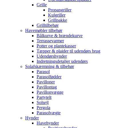
Grille
Propangriller
Kulgriller
Grillpakke
Grilltilbehør
Havemøbler tilbehør
Bålkurve & brændekurve
Terrassevarmer
Potter og plantekasser
Tæpper & plaider til udendørs brug
Udendørshynder
Indretningsdetaljer udendørs
Solafskærmning & tilbehør
Parasol
Parasolfødder
Pavilloner
Pavillontag
Pavillonvægge
Partytelt
Solsejl
Pergola
Parasolvægte
Hynder
Havehynder