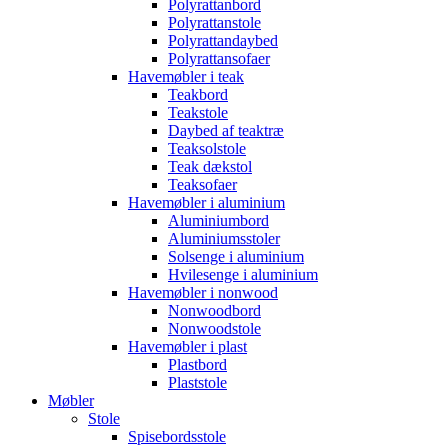
Polyrattanbord
Polyrattanstole
Polyrattandaybed
Polyrattansofaer
Havemøbler i teak
Teakbord
Teakstole
Daybed af teaktræ
Teaksolstole
Teak dækstol
Teaksofaer
Havemøbler i aluminium
Aluminiumbord
Aluminiumsstoler
Solsenge i aluminium
Hvilesenge i aluminium
Havemøbler i nonwood
Nonwoodbord
Nonwoodstole
Havemøbler i plast
Plastbord
Plaststole
Møbler
Stole
Spisebordsstole