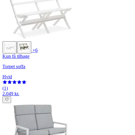
+6
Kun få tilbage
Torpet soffa
Hvid
(1)
2.049 kr.