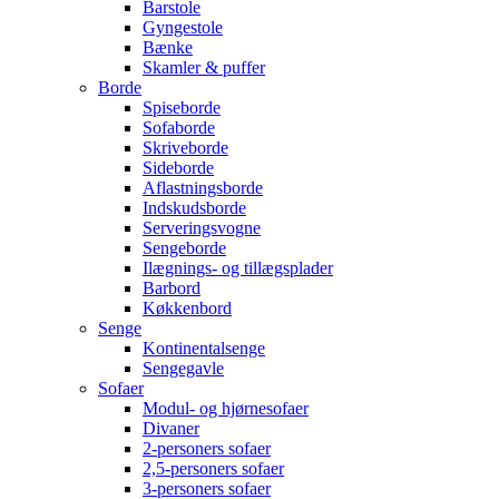
Barstole
Gyngestole
Bænke
Skamler & puffer
Borde
Spiseborde
Sofaborde
Skriveborde
Sideborde
Aflastningsborde
Indskudsborde
Serveringsvogne
Sengeborde
Ilægnings- og tillægsplader
Barbord
Køkkenbord
Senge
Kontinentalsenge
Sengegavle
Sofaer
Modul- og hjørnesofaer
Divaner
2-personers sofaer
2,5-personers sofaer
3-personers sofaer