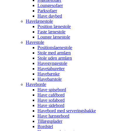
Hjørnesofaer
Loungesofaer
Parksofaer
Have daybed
Havelænestole
Position lænestole
Faste lænestole
Lounge lænestole
Havestole
Positionslaenestole
Stole med armlæn
Stole uden armlæn
Havegyngestole
Havetaburetter
Havebænke
Havebarstole
Haveborde
Have spisebord
Have cafébord
Have sofabord
Have sidebord
Havebord med serveringsbakke
Have hængebord
Tillægsplader
Bordstel