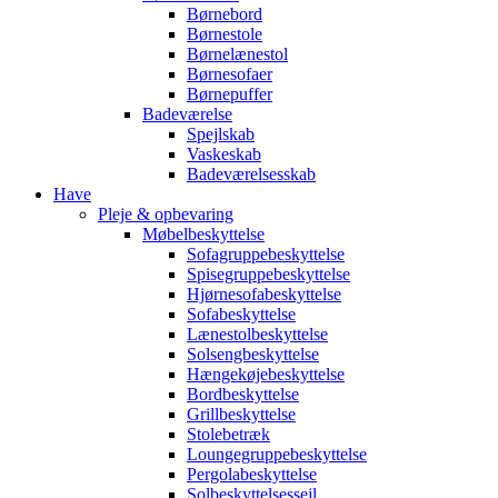
Børnebord
Børnestole
Børnelænestol
Børnesofaer
Børnepuffer
Badeværelse
Spejlskab
Vaskeskab
Badeværelsesskab
Have
Pleje & opbevaring
Møbelbeskyttelse
Sofagruppebeskyttelse
Spisegruppebeskyttelse
Hjørnesofabeskyttelse
Sofabeskyttelse
Lænestolbeskyttelse
Solsengbeskyttelse
Hængekøjebeskyttelse
Bordbeskyttelse
Grillbeskyttelse
Stolebetræk
Loungegruppebeskyttelse
Pergolabeskyttelse
Solbeskyttelsessejl