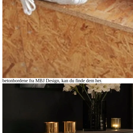
Beton er et naturmateriale, og ved støbning anvendes cement,
ballast, sand og vand. Det betyder, at hver enkelt skive bliver unik.
Bordets understel kan fås i tre forskellige udførelser: klassiske
bordben, kube eller halvkube. Det er også muligt at vælge mellem
galvaniseret understel og sortlakeret understel.
Overfladebehandlingen på betonskiven samt det galvaniserede
understel gør, at bordene egner sig til både indendørs og udendørs
brug. Hele produktionsprocessen tager 4-5 uger fra støbning af
betonskiven. Hos Bra Innemöbler kan vi levere bordene fra MBJ
Design inden for 2-4 uger. Hvis du vil se flere billeder af
betonbordene fra MBJ Design, kan du finde dem her.