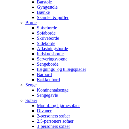
Barstole
Gyngestole
Bænke
Skamler & puffer
Borde
Spiseborde
Sofaborde
Skriveborde
Sideborde
Aflastningsborde
Indskudsborde
Serveringsvogne
Sengeborde
Ilægnings- og tillægsplader
Barbord
Køkkenbord
Senge
Kontinentalsenge
Sengegavle
Sofaer
Modul- og hjørnesofaer
Divaner
2-personers sofaer
2,5-personers sofaer
3-personers sofaer