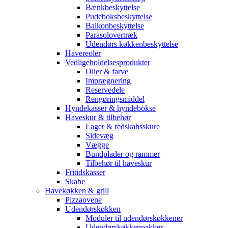
Bænkbeskyttelse
Pudeboksbeskyttelse
Balkonbeskyttelse
Parasolovertræk
Udendørs køkkenbeskyttelse
Havereoler
Vedligeholdelsesprodukter
Olier & farve
Imprægnering
Reservedele
Rengøringsmiddel
Hyndekasser & hyndebokse
Haveskur & tilbehør
Lager & redskabsskure
Sidevæg
Vægge
Bundplader og rammer
Tilbehør til haveskur
Fritidskasser
Skabe
Havekøkken & grill
Pizzaovene
Udendørskøkken
Moduler til udendørskøkkener
Udendørskøkkenpakker