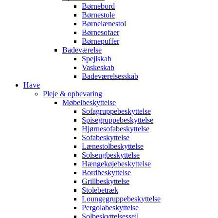
Børnebord
Børnestole
Børnelænestol
Børnesofaer
Børnepuffer
Badeværelse
Spejlskab
Vaskeskab
Badeværelsesskab
Have
Pleje & opbevaring
Møbelbeskyttelse
Sofagruppebeskyttelse
Spisegruppebeskyttelse
Hjørnesofabeskyttelse
Sofabeskyttelse
Lænestolbeskyttelse
Solsengbeskyttelse
Hængekøjebeskyttelse
Bordbeskyttelse
Grillbeskyttelse
Stolebetræk
Loungegruppebeskyttelse
Pergolabeskyttelse
Solbeskyttelsessejl