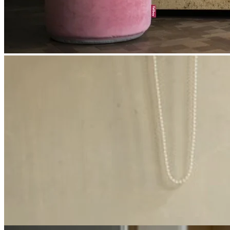
Trans-Parents Bordlampe
Fatboys ikoniske bordlampe hedder Trans-Parents og har en højde
på 50 cm. I vores webshop finder du bordlampen i fem transparente
farver.