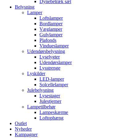
Dynebetræk sæt
Belysning
Lamper
Loftslamper
Bordlamper
Væglamper
Gulvlamper
Plafonds
Vindueslamper
Udendørsbelysning
Lyselygter
Udendørslamper
Lysstrenge
Lyskilder
LED-lamper
Solcellelamper
Julebelysning
Lysestager
Julestjerner
Lampetilbehør
Lampeskærme
Loftophæng
Outlet
Nyheder
Kampagner