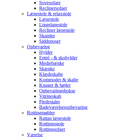
Sovesofaer
Reclinersofaer
Lænestole & relaxstole
Lænestole
Liggelanestole
Recliner lænestole
Skamler
Siddeposer
Opbevaring
Hylder
Entré - & skohylder
Mediebænke
Skænke
Klædeskabe
Kommoder & skabe
Knager & bøjler
Opbevaringsbokse
Vitrineskab
Piedestaler
Badeværelsesopbevaring
Rottingmøbler
Rattan lænestole
Rottingsstole
Rottingsofaer
Værelse