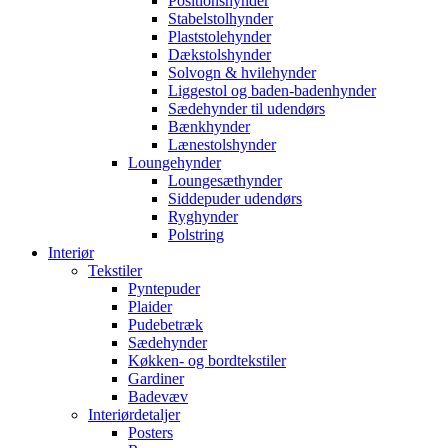
Positionshynder
Stabelstolhynder
Plaststolehynder
Dækstolshynder
Solvogn & hvilehynder
Liggestol og baden-badenhynder
Sædehynder til udendørs
Bænkhynder
Lænestolshynder
Loungehynder
Loungesæthynder
Siddepuder udendørs
Ryghynder
Polstring
Interiør
Tekstiler
Pyntepuder
Plaider
Pudebetræk
Sædehynder
Køkken- og bordtekstiler
Gardiner
Badevæv
Interiørdetaljer
Posters