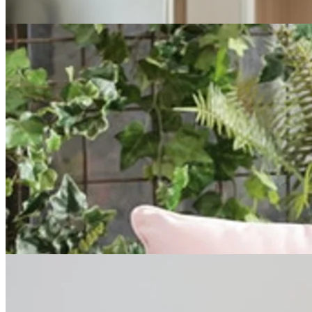
vores webshop finder du puderne i rosa, blå og grå nuancer, samt en
klar gul pude, som passer perfekt som accentfarve i samlingen.
King Velvet Pyntepude
King er en rektangulær pude i størrelsen 66 x 40 cm og findes i seks
forskellige farver. Den er let at kombinere med puder i forskellige
mønstre og størrelser og giver straks rummet et løft.