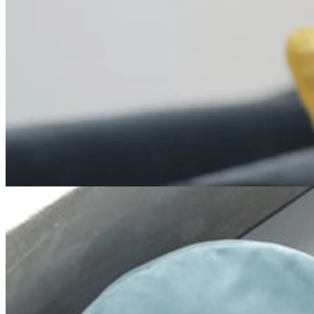
Square Velvet Pyntepude
Puden Square har målene 50 x 50 cm og findes i seks farver. På
billedet ved siden af ser du puden Square i gul. Alle Fatboys
velourpuder har en fyldning af polypropylenfibre og er lavet i
polyesterstof, som ikke fnuldrer.