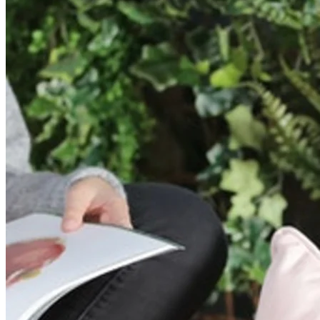
Rolster er en cylinderformet pude, der skaber en spændende
blanding i pudehavet. Den er også behagelig og blød at læne sig
mod i alle situationer. Rolster fås i otte farver.
MBJ Design
MBJ Design er en virksomhed, hvor al design og produktion finder
sted i Sverige. Siden de startede i 1996, er deres betonborde blevet
en designklassiker. Betonbordene fremstilles i et bjergværk
beliggende på Nya Varvet ved Göteborgs havneindløb. Da både
temperaturen og luftfugtigheden der er konstante, er betingelserne
for at fremstille betonborde optimale. MBJ Designs kollektion af
borde kaldes Mystic Concrete Collection.