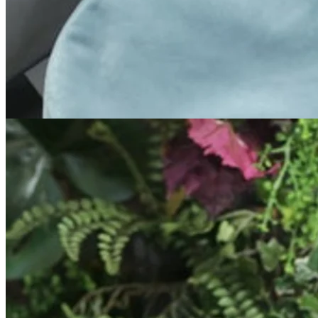
Point Velvet Siddepude
Siddepuden Point Velvet fra Fatboy er en virkelig dejlig
indretningsdetalje og findes i ni farver. Velourstoffet er lavet af
100% polyester og gør puden superblød. Velour bidrager også med
en luksuriøs følelse til rummet.
Rolster Velvet Pyntepude