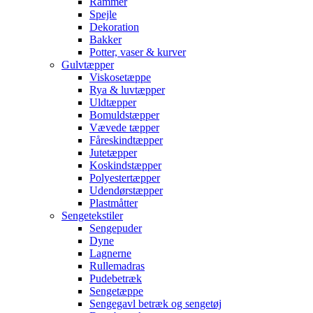
Rammer
Spejle
Dekoration
Bakker
Potter, vaser & kurver
Gulvtæpper
Viskosetæppe
Rya & luvtæpper
Uldtæpper
Bomuldstæpper
Vævede tæpper
Fåreskindtæpper
Jutetæpper
Koskindstæpper
Polyestertæpper
Udendørstæpper
Plastmåtter
Sengetekstiler
Sengepuder
Dyne
Lagnerne
Rullemadras
Pudebetræk
Sengetæppe
Sengegavl betræk og sengetøj