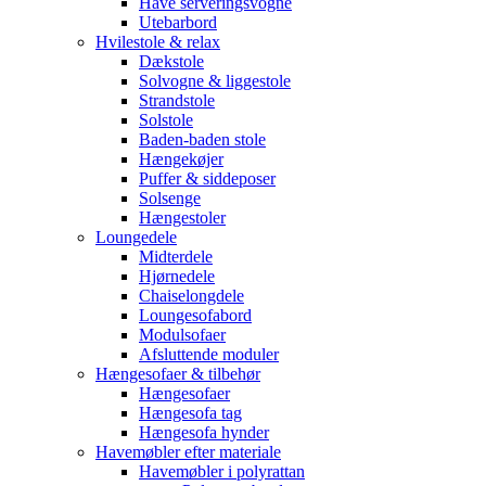
Have serveringsvogne
Utebarbord
Hvilestole & relax
Dækstole
Solvogne & liggestole
Strandstole
Solstole
Baden-baden stole
Hængekøjer
Puffer & siddeposer
Solsenge
Hængestoler
Loungedele
Midterdele
Hjørnedele
Chaiselongdele
Loungesofabord
Modulsofaer
Afsluttende moduler
Hængesofaer & tilbehør
Hængesofaer
Hængesofa tag
Hængesofa hynder
Havemøbler efter materiale
Havemøbler i polyrattan