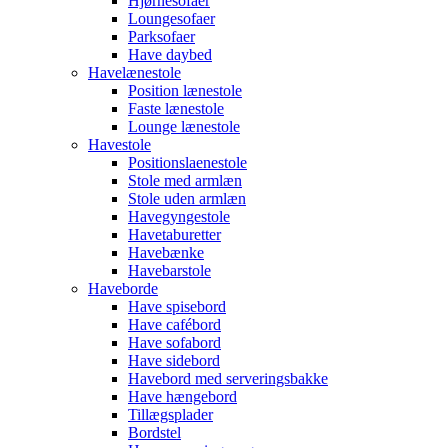
Hjørnesofaer
Loungesofaer
Parksofaer
Have daybed
Havelænestole
Position lænestole
Faste lænestole
Lounge lænestole
Havestole
Positionslaenestole
Stole med armlæn
Stole uden armlæn
Havegyngestole
Havetaburetter
Havebænke
Havebarstole
Haveborde
Have spisebord
Have cafébord
Have sofabord
Have sidebord
Havebord med serveringsbakke
Have hængebord
Tillægsplader
Bordstel