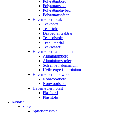
Polyrattanbord
Polyrattanstole
Polyrattandaybed
Polyrattansofaer
Havemøbler i teak
Teakbord
Teakstole
Daybed af teaktræ
Teaksolstole
Teak dækstol
Teaksofaer
Havemøbler i aluminium
Aluminiumbord
Aluminiumsstoler
Solsenge i aluminium
Hvilesenge i aluminium
Havemøbler i nonwood
Nonwoodbord
Nonwoodstole
Havemøbler i plast
Plastbord
Plaststole
Møbler
Stole
Spisebordsstole