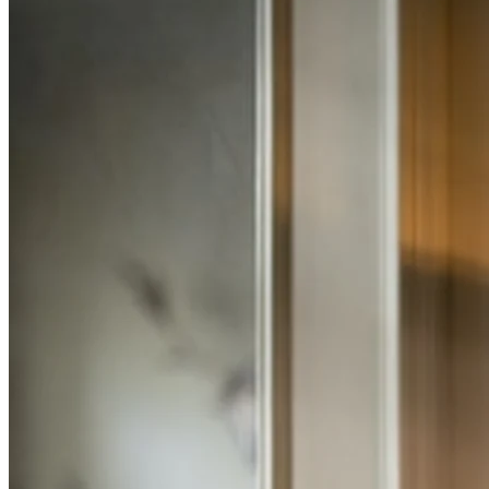
Metallicap lampeskærm
Til bordlampen Trans-Parents findes også lampeskærmen
Metallicap, så du nemt kan variere udseendet på lampen. Metallicap
fås i tre dejlige og efterårsagtige farver; kobber, sølv og guld, som
alle giver en varm og hyggelig følelse.
Fatboy har et bredt udvalg af indretningstekstiler, og som altid bliver
man virkelig glad for deres design. Serien, som du kan se nedenfor,
er i velour, disse runde former og glade farver lyser virkelig op i
ethvert rum. I serien findes tre forskellige pyntepuder, som kan
kombineres for at opnå den bedste effekt; King, Square og Rolster. I