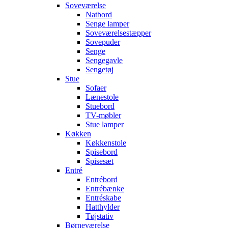
Soveværelse
Natbord
Senge lamper
Soveværelsestæpper
Sovepuder
Senge
Sengegavle
Sengetøj
Stue
Sofaer
Lænestole
Stuebord
TV-møbler
Stue lamper
Køkken
Køkkenstole
Spisebord
Spisesæt
Entré
Entrébord
Entrébænke
Entréskabe
Hatthylder
Tøjstativ
Børneværelse