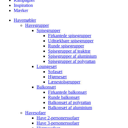
Kampagner
Inspiration
Mærker
Havemøbler
Havegrupper
Spisegrupper
Firkantede spisegrupper
Udtrækbare spisegrupper
Runde spisegrupper
Spisegrupper af teaktræ
Spisegrupper af aluminium
Spisegrupper af polyrattan
Loungesæt
Sofasæt
Hjørnesæt
Lænestolsgrupper
Balkonsæt
Firkantede balkonsæt
Runde balkonsæt
Balkonsæt af polyrattan
Balkonsæt af aluminium
Havesofaer
Have 2-personerssofaer
Have 3-personerssofaer