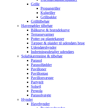
Grille
Propangriller
Kulgriller
Grillpakke
Grilltilbehør
Havemøbler tilbehør
Bålkurve & brændekurve
Terrassevarmer
Potter og plantekasser
Tæpper & plaider til udendørs brug
Udendørshynder
Indretningsdetaljer udendørs
Solafskærmning & tilbehør
Parasol
Parasolfødder
Pavilloner
Pavillontag
Pavillonvægge
Partytelt
Solsejl
Pergola
Parasolvægte
Hynder
Havehynder