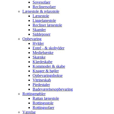
Sovesofaer
Reclinersofaer
Lænestole & relaxstole
Lænestole
Liggelanestole
Recliner lænestole
Skamler
Siddeposer
Opbevaring
Hylder
Entré - & skohylder
Mediebænke
Skænke
Klædeskabe
Kommoder & skabe
Knager & bøjler
Opbevaringsbokse
Vitrineskab
Piedestaler
Badeværelsesopbevaring
Rottingmøbler
Rattan lænestole
Rottingsstole
Rottingsofaer
Værelse