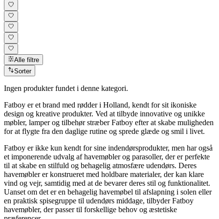
Alle filtre
Sorter
Ingen produkter fundet i denne kategori.
Fatboy er et brand med rødder i Holland, kendt for sit ikoniske
design og kreative produkter. Ved at tilbyde innovative og unikke
møbler, lamper og tilbehør stræber Fatboy efter at skabe muligheden
for at flygte fra den daglige rutine og sprede glæde og smil i livet.
Fatboy er ikke kun kendt for sine indendørsprodukter, men har også
et imponerende udvalg af havemøbler og parasoller, der er perfekte
til at skabe en stilfuld og behagelig atmosfære udendørs. Deres
havemøbler er konstrueret med holdbare materialer, der kan klare
vind og vejr, samtidig med at de bevarer deres stil og funktionalitet.
Uanset om det er en behagelig havemøbel til afslapning i solen eller
en praktisk spisegruppe til udendørs middage, tilbyder Fatboy
havemøbler, der passer til forskellige behov og æstetiske
præferencer.