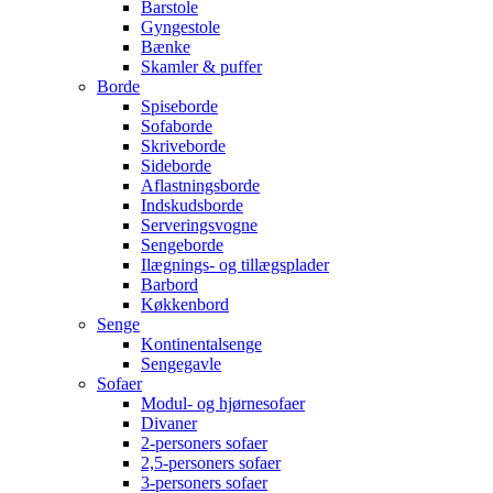
Barstole
Gyngestole
Bænke
Skamler & puffer
Borde
Spiseborde
Sofaborde
Skriveborde
Sideborde
Aflastningsborde
Indskudsborde
Serveringsvogne
Sengeborde
Ilægnings- og tillægsplader
Barbord
Køkkenbord
Senge
Kontinentalsenge
Sengegavle
Sofaer
Modul- og hjørnesofaer
Divaner
2-personers sofaer
2,5-personers sofaer
3-personers sofaer