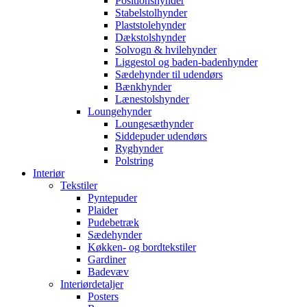
Positionshynder
Stabelstolhynder
Plaststolehynder
Dækstolshynder
Solvogn & hvilehynder
Liggestol og baden-badenhynder
Sædehynder til udendørs
Bænkhynder
Lænestolshynder
Loungehynder
Loungesæthynder
Siddepuder udendørs
Ryghynder
Polstring
Interiør
Tekstiler
Pyntepuder
Plaider
Pudebetræk
Sædehynder
Køkken- og bordtekstiler
Gardiner
Badevæv
Interiørdetaljer
Posters