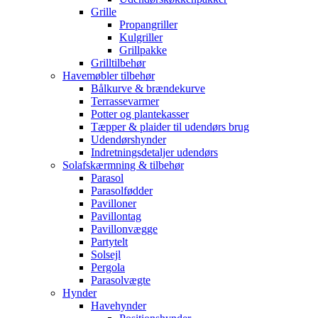
Grille
Propangriller
Kulgriller
Grillpakke
Grilltilbehør
Havemøbler tilbehør
Bålkurve & brændekurve
Terrassevarmer
Potter og plantekasser
Tæpper & plaider til udendørs brug
Udendørshynder
Indretningsdetaljer udendørs
Solafskærmning & tilbehør
Parasol
Parasolfødder
Pavilloner
Pavillontag
Pavillonvægge
Partytelt
Solsejl
Pergola
Parasolvægte
Hynder
Havehynder