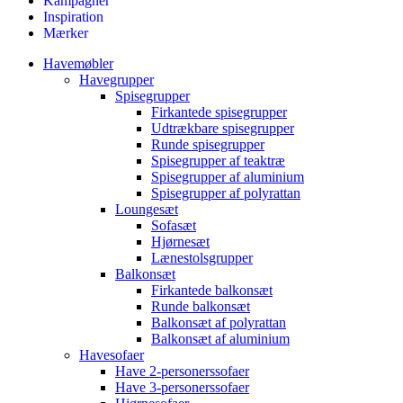
Kampagner
Inspiration
Mærker
Havemøbler
Havegrupper
Spisegrupper
Firkantede spisegrupper
Udtrækbare spisegrupper
Runde spisegrupper
Spisegrupper af teaktræ
Spisegrupper af aluminium
Spisegrupper af polyrattan
Loungesæt
Sofasæt
Hjørnesæt
Lænestolsgrupper
Balkonsæt
Firkantede balkonsæt
Runde balkonsæt
Balkonsæt af polyrattan
Balkonsæt af aluminium
Havesofaer
Have 2-personerssofaer
Have 3-personerssofaer