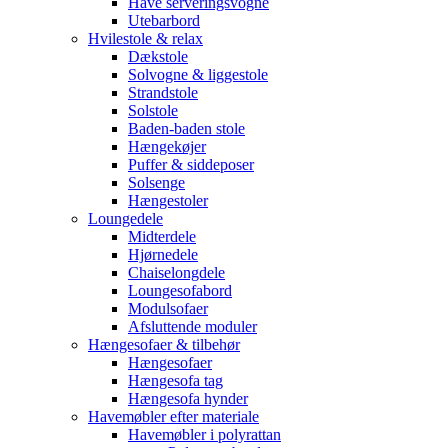
Have serveringsvogne
Utebarbord
Hvilestole & relax
Dækstole
Solvogne & liggestole
Strandstole
Solstole
Baden-baden stole
Hængekøjer
Puffer & siddeposer
Solsenge
Hængestoler
Loungedele
Midterdele
Hjørnedele
Chaiselongdele
Loungesofabord
Modulsofaer
Afsluttende moduler
Hængesofaer & tilbehør
Hængesofaer
Hængesofa tag
Hængesofa hynder
Havemøbler efter materiale
Havemøbler i polyrattan