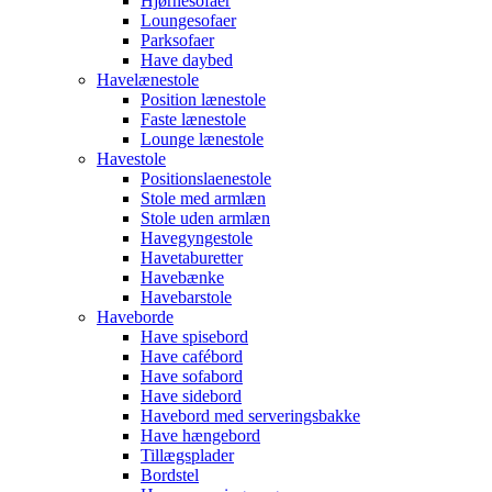
Hjørnesofaer
Loungesofaer
Parksofaer
Have daybed
Havelænestole
Position lænestole
Faste lænestole
Lounge lænestole
Havestole
Positionslaenestole
Stole med armlæn
Stole uden armlæn
Havegyngestole
Havetaburetter
Havebænke
Havebarstole
Haveborde
Have spisebord
Have cafébord
Have sofabord
Have sidebord
Havebord med serveringsbakke
Have hængebord
Tillægsplader
Bordstel