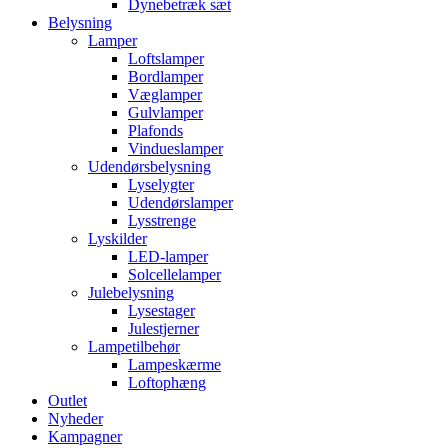
Dynebetræk sæt
Belysning
Lamper
Loftslamper
Bordlamper
Væglamper
Gulvlamper
Plafonds
Vindueslamper
Udendørsbelysning
Lyselygter
Udendørslamper
Lysstrenge
Lyskilder
LED-lamper
Solcellelamper
Julebelysning
Lysestager
Julestjerner
Lampetilbehør
Lampeskærme
Loftophæng
Outlet
Nyheder
Kampagner