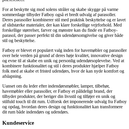
For at beskytte sig mod solens stråler og skabe skygge på varme
sommerdage tilbyder Fatboy også et bredt udvalg af parasoller.
Deres parasoller kombinerer stil med praktisk beskyttelse og er lavet
af slidstærke materialer, der kan klare forskellige vejrforhold. Med
forskellige størrelser, farver og mønstre kan du finde en Fatboy-
parasol, der passer perfekt til din udendørsomgivelse og giver både
stil og beskyttelse.
Fatboy er blevet et populært valg inden for havemøbler og parasoller
over hele verden på grund af deres høje kvalitet, innovative design
og evne til at skabe en unik og personlig udendørsoplevelse. Ved at
kombinere funktionalitet og stil i deres produkter hjælper Fatboy
folk med at skabe et fristed udendørs, hvor de kan nyde komfort og
afslapning.
Uanset om du leder efter indendørsmøbler, lamper, tilbehør,
havemøbler eller parasoller, er Fatboy et pålideligt brand, der
tilbyder produkter, der beriger din livsstil og tilføjer en unik og
stilfuld touch til dit rum. Udforsk det imponerende udvalg fra Fatboy
og opdag, hvordan deres design og funktionalitet kan transformere
dit rum både indendørs og udendørs.
Kundeservice