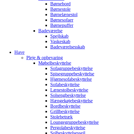
Børnebord
Børnestole
Børnelænestol
Børnesofaer
Børnepuffer
Badeværelse
Spejlskab
Vaskeskab
Badeværelsesskab
Have
Pleje & opbevaring
Møbelbeskyttelse
Sofagruppebeskyttelse
Spisegruppebeskyttelse
Hjørnesofabeskyttelse
Sofabeskyttelse
Lænestolbeskyttelse
Solsengbeskyttelse
Hængekøjebeskyttelse
Bordbeskyttelse
Grillbeskyttelse
Stolebetræk
Loungegruppebeskyttelse
Pergolabeskyttelse
Solbeskyttelsessejl