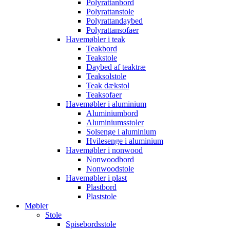
Polyrattanbord
Polyrattanstole
Polyrattandaybed
Polyrattansofaer
Havemøbler i teak
Teakbord
Teakstole
Daybed af teaktræ
Teaksolstole
Teak dækstol
Teaksofaer
Havemøbler i aluminium
Aluminiumbord
Aluminiumsstoler
Solsenge i aluminium
Hvilesenge i aluminium
Havemøbler i nonwood
Nonwoodbord
Nonwoodstole
Havemøbler i plast
Plastbord
Plaststole
Møbler
Stole
Spisebordsstole