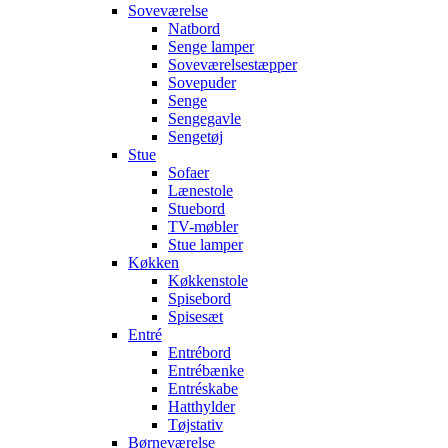
Soveværelse
Natbord
Senge lamper
Soveværelsestæpper
Sovepuder
Senge
Sengegavle
Sengetøj
Stue
Sofaer
Lænestole
Stuebord
TV-møbler
Stue lamper
Køkken
Køkkenstole
Spisebord
Spisesæt
Entré
Entrébord
Entrébænke
Entréskabe
Hatthylder
Tøjstativ
Børneværelse