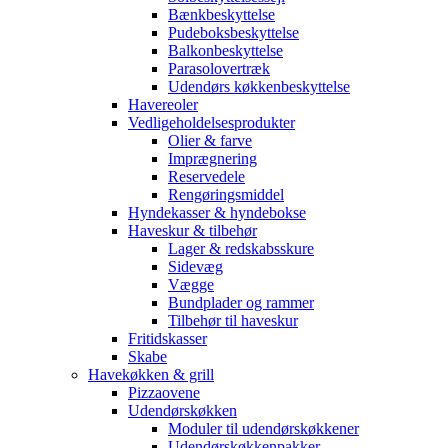
Bænkbeskyttelse
Pudeboksbeskyttelse
Balkonbeskyttelse
Parasolovertræk
Udendørs køkkenbeskyttelse
Havereoler
Vedligeholdelsesprodukter
Olier & farve
Imprægnering
Reservedele
Rengøringsmiddel
Hyndekasser & hyndebokse
Haveskur & tilbehør
Lager & redskabsskure
Sidevæg
Vægge
Bundplader og rammer
Tilbehør til haveskur
Fritidskasser
Skabe
Havekøkken & grill
Pizzaovene
Udendørskøkken
Moduler til udendørskøkkener
Udendørskøkkenpakker