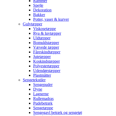
Rammer
Spejle
Dekoration
Bakker
Potter, vaser & kurver
Gulvtæpper
Viskosetæppe
Rya & luvtæpper
Uldtæpper
Bomuldstæpper
Vævede tæpper
Fåreskindtæpper
Jutetæpper
Koskindstæpper
Polyestertæpper
Udendørstæpper
Plastmåtter
Sengetekstiler
Sengepuder
Dyne
Lagnerne
Rullemadras
Pudebetræk
Sengetæppe
Sengegavl betræk og sengetøj