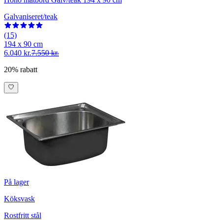
Galvaniseret/teak
(15)
194 x 90 cm
6.040 kr.
7.550 kr.
20% rabatt
På lager
Köksvask
Rostfritt stål