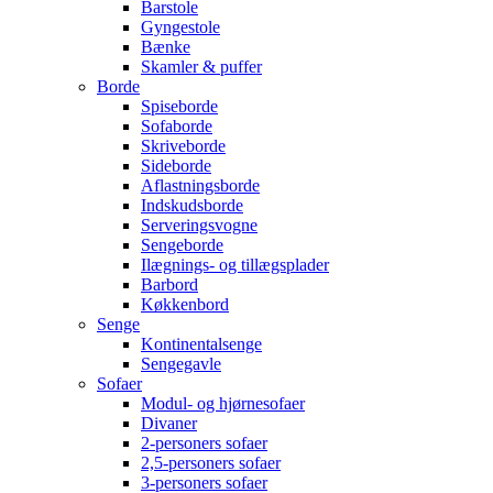
Barstole
Gyngestole
Bænke
Skamler & puffer
Borde
Spiseborde
Sofaborde
Skriveborde
Sideborde
Aflastningsborde
Indskudsborde
Serveringsvogne
Sengeborde
Ilægnings- og tillægsplader
Barbord
Køkkenbord
Senge
Kontinentalsenge
Sengegavle
Sofaer
Modul- og hjørnesofaer
Divaner
2-personers sofaer
2,5-personers sofaer
3-personers sofaer