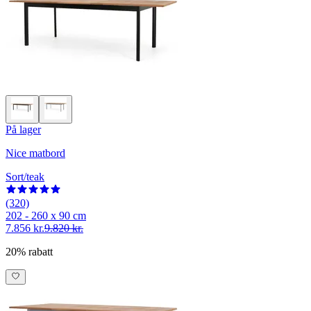
På lager
Nice matbord
Sort/teak
(320)
202 - 260 x 90 cm
7.856 kr.
9.820 kr.
20% rabatt