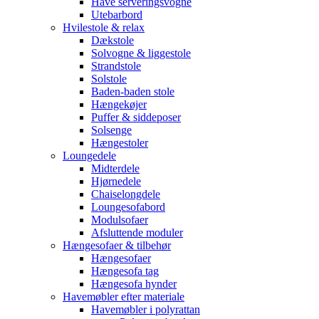
Have serveringsvogne
Utebarbord
Hvilestole & relax
Dækstole
Solvogne & liggestole
Strandstole
Solstole
Baden-baden stole
Hængekøjer
Puffer & siddeposer
Solsenge
Hængestoler
Loungedele
Midterdele
Hjørnedele
Chaiselongdele
Loungesofabord
Modulsofaer
Afsluttende moduler
Hængesofaer & tilbehør
Hængesofaer
Hængesofa tag
Hængesofa hynder
Havemøbler efter materiale
Havemøbler i polyrattan