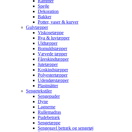
Rammer
Spejle
Dekoration
Bakker
Potter, vaser & kurver
Gulvtæpper
Viskosetæppe
Rya & luvtæpper
Uldtæpper
Bomuldstæpper
Vævede tæpper
Fåreskindtæpper
Jutetæpper
Koskindstæpper
Polyestertæpper
Udendørstæpper
Plastmåtter
Sengetekstiler
Sengepuder
Dyne
Lagnerne
Rullemadras
Pudebetræk
Sengetæppe
Sengegavl betræk og sengetøj