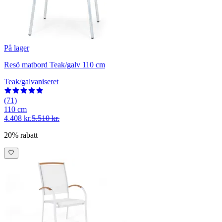
På lager
Resö matbord Teak/galv 110 cm
Teak/galvaniseret
(71)
110 cm
4.408 kr.
5.510 kr.
20% rabatt