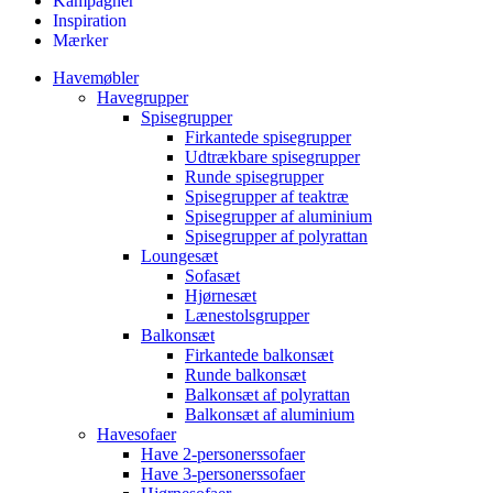
Kampagner
Inspiration
Mærker
Havemøbler
Havegrupper
Spisegrupper
Firkantede spisegrupper
Udtrækbare spisegrupper
Runde spisegrupper
Spisegrupper af teaktræ
Spisegrupper af aluminium
Spisegrupper af polyrattan
Loungesæt
Sofasæt
Hjørnesæt
Lænestolsgrupper
Balkonsæt
Firkantede balkonsæt
Runde balkonsæt
Balkonsæt af polyrattan
Balkonsæt af aluminium
Havesofaer
Have 2-personerssofaer
Have 3-personerssofaer