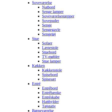
Soveværelse
Natbord
Senge lamper
Soveværelsestæpper
Sovepuder
Senge
Sengegavle
Sengetøj
Stue
Sofaer
Lænestole
Stuebord
TV-møbler
Stue lamper
Køkken
Køkkenstole
Spisebord
Spisesæt
Entré
Entrébord
Entrébænke
Entréskabe
Hatthylder
Tøjstativ
Børneværelse