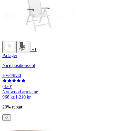
+1
På lager
Nice positionsstol
Hvid/hvid
(320)
Nonwood armlæne
968 kr.
1.210 kr.
20% rabatt