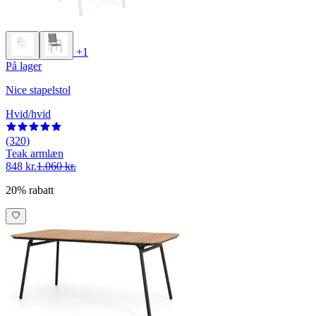
+1
På lager
Nice stapelstol
Hvid/hvid
(320)
Teak armlæn
848 kr.
1.060 kr.
20% rabatt