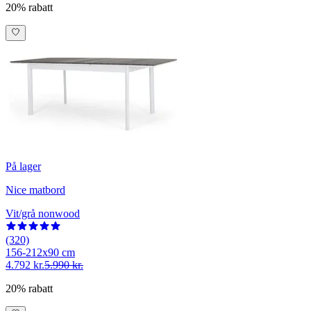
20% rabatt
På lager
Nice matbord
Vit/grå nonwood
(320)
156-212x90 cm
4.792 kr.
5.990 kr.
20% rabatt