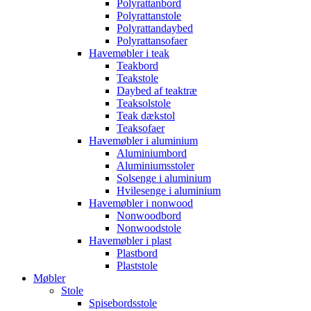
Polyrattanbord
Polyrattanstole
Polyrattandaybed
Polyrattansofaer
Havemøbler i teak
Teakbord
Teakstole
Daybed af teaktræ
Teaksolstole
Teak dækstol
Teaksofaer
Havemøbler i aluminium
Aluminiumbord
Aluminiumsstoler
Solsenge i aluminium
Hvilesenge i aluminium
Havemøbler i nonwood
Nonwoodbord
Nonwoodstole
Havemøbler i plast
Plastbord
Plaststole
Møbler
Stole
Spisebordsstole