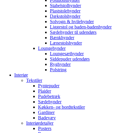
Positionshynder
Stabelstolhynder
Plaststolehynder
Dækstolshynder
Solvogn & hvilehynder
Liggestol og baden-badenhynder
Sædehynder til udendørs
Bænkhynder
Lænestolshynder
Loungehynder
Loungesæthynder
Siddepuder udendørs
Ryghynder
Polstring
Interiør
Tekstiler
Pyntepuder
Plaider
Pudebetræk
Sædehynder
Køkken- og bordtekstiler
Gardiner
Badevæv
Interiørdetaljer
Posters