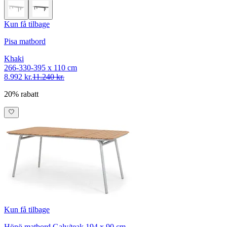
Kun få tilbage
Pisa matbord
Khaki
266-330-395 x 110 cm
8.992 kr.
11.240 kr.
20% rabatt
Kun få tilbage
Hönö matbord Galv/teak 194 x 90 cm