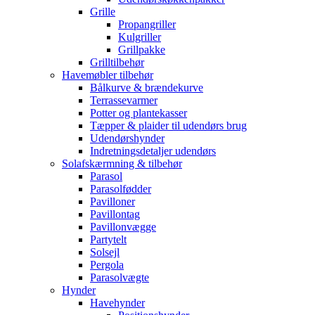
Grille
Propangriller
Kulgriller
Grillpakke
Grilltilbehør
Havemøbler tilbehør
Bålkurve & brændekurve
Terrassevarmer
Potter og plantekasser
Tæpper & plaider til udendørs brug
Udendørshynder
Indretningsdetaljer udendørs
Solafskærmning & tilbehør
Parasol
Parasolfødder
Pavilloner
Pavillontag
Pavillonvægge
Partytelt
Solsejl
Pergola
Parasolvægte
Hynder
Havehynder