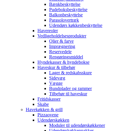
Bænkbeskyttelse
Pudeboksbeskyttelse
Balkonbeskyttelse
Parasolovertræk
Udendørs køkkenbeskyttelse
Havereoler
Vedligeholdelsesprodukter
Olier & farve
Imprægnering
Reservedele
Rengøringsmiddel
Hyndekasser & hyndebokse
Haveskur & tilbehør
Lager & redskabsskure
Sidevæg
Vægge
Bundplader og rammer
Tilbehør til haveskur
Fritidskasser
Skabe
Havekøkken & grill
Pizzaovene
Udendørskøkken
Moduler til udendørskøkkener
Udendørskøkkenpakker