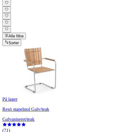
Alle filtre
Sorter
På lager
Resö stapelstol Galv/teak
Galvaniseret/teak
(71)