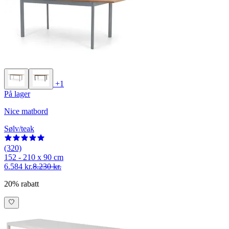
+1
På lager
Nice matbord
Sølv/teak
(320)
152 - 210 x 90 cm
6.584 kr.
8.230 kr.
20% rabatt