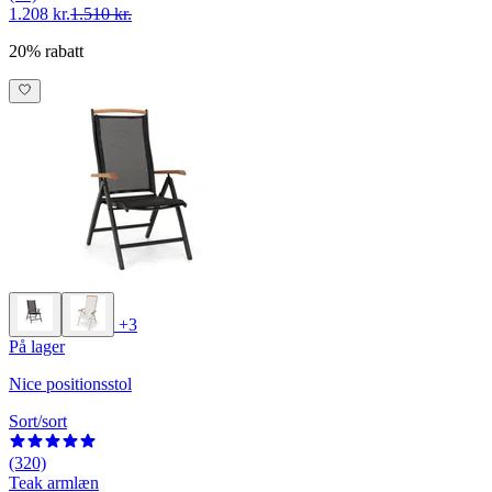
1.208 kr.
1.510 kr.
20% rabatt
+3
På lager
Nice positionsstol
Sort/sort
(320)
Teak armlæn