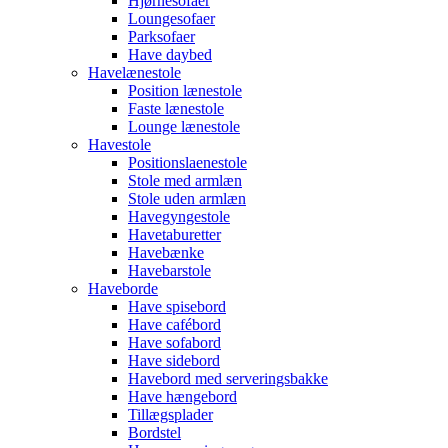
Hjørnesofaer
Loungesofaer
Parksofaer
Have daybed
Havelænestole
Position lænestole
Faste lænestole
Lounge lænestole
Havestole
Positionslaenestole
Stole med armlæn
Stole uden armlæn
Havegyngestole
Havetaburetter
Havebænke
Havebarstole
Haveborde
Have spisebord
Have cafébord
Have sofabord
Have sidebord
Havebord med serveringsbakke
Have hængebord
Tillægsplader
Bordstel