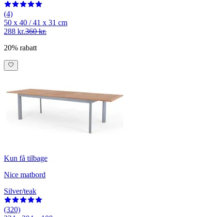
(4)
50 x 40 / 41 x 31 cm
288 kr.
360 kr.
20% rabatt
Kun få tilbage
Nice matbord
Silver/teak
(320)