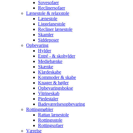
Sovesofaer
Reclinersofaer
Lænestole & relaxstole
Lænestole
Liggelanestole
Recliner lænestole
Skamler
Siddeposer
Opbevaring
Hylder
Entré - & skohylder
Mediebænke
Skænke
Klædeskabe
Kommoder & skabe
Knager & bøjler
Opbevaringsbokse
Vitrineskab
Piedestaler
Badeværelsesopbevaring
Rottingmøbler
Rattan lænestole
Rottingsstole
Rottingsofaer
Værelse