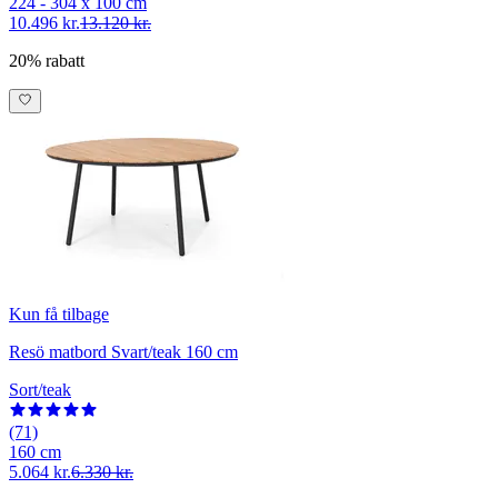
224 - 304 x 100 cm
10.496 kr.
13.120 kr.
20% rabatt
Kun få tilbage
Resö matbord Svart/teak 160 cm
Sort/teak
(71)
160 cm
5.064 kr.
6.330 kr.