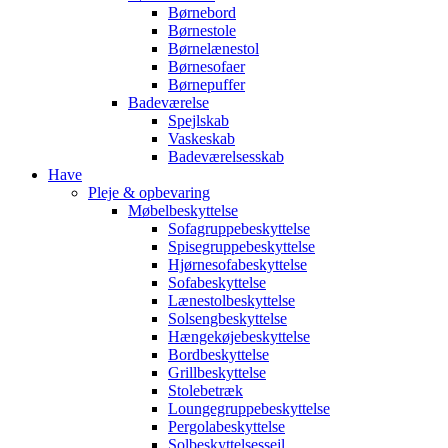
Børnebord
Børnestole
Børnelænestol
Børnesofaer
Børnepuffer
Badeværelse
Spejlskab
Vaskeskab
Badeværelsesskab
Have
Pleje & opbevaring
Møbelbeskyttelse
Sofagruppebeskyttelse
Spisegruppebeskyttelse
Hjørnesofabeskyttelse
Sofabeskyttelse
Lænestolbeskyttelse
Solsengbeskyttelse
Hængekøjebeskyttelse
Bordbeskyttelse
Grillbeskyttelse
Stolebetræk
Loungegruppebeskyttelse
Pergolabeskyttelse
Solbeskyttelsessejl