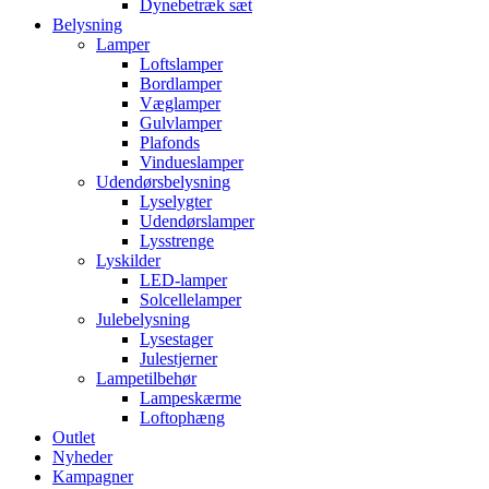
Dynebetræk sæt
Belysning
Lamper
Loftslamper
Bordlamper
Væglamper
Gulvlamper
Plafonds
Vindueslamper
Udendørsbelysning
Lyselygter
Udendørslamper
Lysstrenge
Lyskilder
LED-lamper
Solcellelamper
Julebelysning
Lysestager
Julestjerner
Lampetilbehør
Lampeskærme
Loftophæng
Outlet
Nyheder
Kampagner