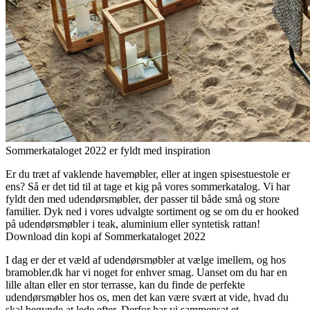
Sommerkataloget 2022 er fyldt med inspiration
Er du træt af vaklende havemøbler, eller at ingen spisestuestole er
ens? Så er det tid til at tage et kig på vores sommerkatalog. Vi har
fyldt den med udendørsmøbler, der passer til både små og store
familier. Dyk ned i vores udvalgte sortiment og se om du er hooked
på udendørsmøbler i teak, aluminium eller syntetisk rattan!
Download din kopi af Sommerkataloget 2022
I dag er der et væld af udendørsmøbler at vælge imellem, og hos
bramobler.dk har vi noget for enhver smag. Uanset om du har en
lille altan eller en stor terrasse, kan du finde de perfekte
udendørsmøbler hos os, men det kan være svært at vide, hvad du
skal begynde at lede efter. Derfor har vi sammensat et