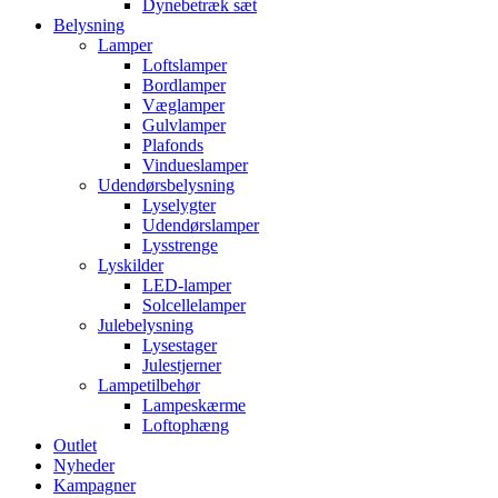
Dynebetræk sæt
Belysning
Lamper
Loftslamper
Bordlamper
Væglamper
Gulvlamper
Plafonds
Vindueslamper
Udendørsbelysning
Lyselygter
Udendørslamper
Lysstrenge
Lyskilder
LED-lamper
Solcellelamper
Julebelysning
Lysestager
Julestjerner
Lampetilbehør
Lampeskærme
Loftophæng
Outlet
Nyheder
Kampagner