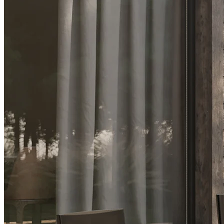
Hönö & Resö - Udvalgt hjem
I sortimentet fra Selected Home finder du Hönö stolene og Resö
spisebordet. Disse fås i både sort og hvid. Tjek også Björkö- og
Malö-serien for flere smukke udendørsmøbler at bygge den perfekte
spisegruppe af.
Markedets mest kendte mærke
Siden 1995 har vi hos Bra Sommarmöbler arbejdet hårdt på at blive
det oplagte valg ved køb af nye udendørsmøbler. Vi arbejder
udelukkende med materialer af højeste kvalitet, og tilbyder
markedets mest kendte mærker, der står for sikkerhed og
holdbarhed. For os er det vigtigt, at du skal kunne have glæde af
dine udendørsmøbler i mange år fremover, hvorfor vi vælger kvalitet
både i form, funktion og materialer. De udendørsmøbler du finder i
vores katalog kommer fra mærkerne Brafab, Grythyttan Stålmöbler,
Cane-line, Selected Home, Sunzo, Cinas, Venture Design og
Hillerstorp. Du finder endnu flere mærker i vores webshop.
Vær forsigtig med sædehøjden
Udemøblernes siddehøjde gør meget for følelsen. En spisestuestol
har ofte en højere siddehøjde sammenlignet med en loungesofa,
hvor du sidder mere afslappet. Nogle gange kan det være svært at
vælge mellem de forskellige typer udendørsmøbler, så i de senere år
er der dukket en ny kategori op, der hedder middagsloungen. Dette