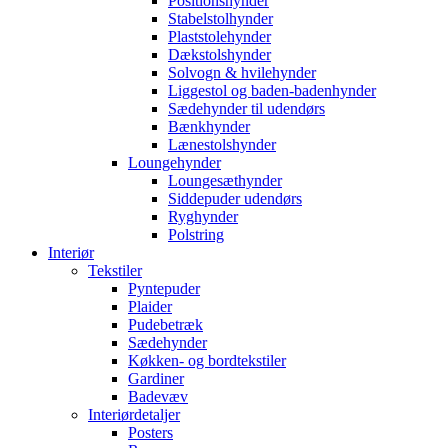
Positionshynder
Stabelstolhynder
Plaststolehynder
Dækstolshynder
Solvogn & hvilehynder
Liggestol og baden-badenhynder
Sædehynder til udendørs
Bænkhynder
Lænestolshynder
Loungehynder
Loungesæthynder
Siddepuder udendørs
Ryghynder
Polstring
Interiør
Tekstiler
Pyntepuder
Plaider
Pudebetræk
Sædehynder
Køkken- og bordtekstiler
Gardiner
Badevæv
Interiørdetaljer
Posters