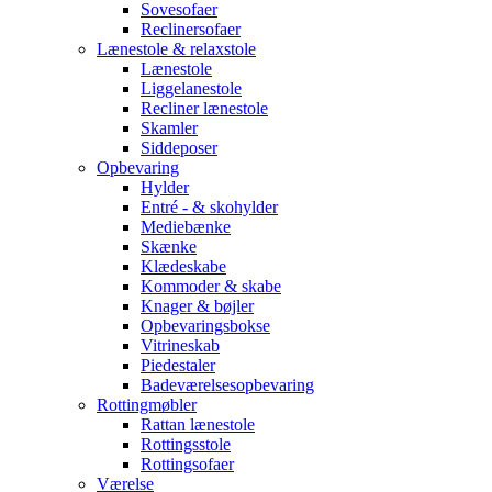
Sovesofaer
Reclinersofaer
Lænestole & relaxstole
Lænestole
Liggelanestole
Recliner lænestole
Skamler
Siddeposer
Opbevaring
Hylder
Entré - & skohylder
Mediebænke
Skænke
Klædeskabe
Kommoder & skabe
Knager & bøjler
Opbevaringsbokse
Vitrineskab
Piedestaler
Badeværelsesopbevaring
Rottingmøbler
Rattan lænestole
Rottingsstole
Rottingsofaer
Værelse