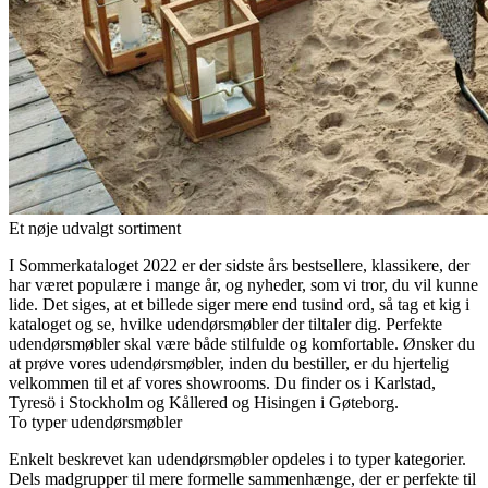
Et nøje udvalgt sortiment
I Sommerkataloget 2022 er der sidste års bestsellere, klassikere, der
har været populære i mange år, og nyheder, som vi tror, ​​du vil kunne
lide. Det siges, at et billede siger mere end tusind ord, så tag et kig i
kataloget og se, hvilke udendørsmøbler der tiltaler dig. Perfekte
udendørsmøbler skal være både stilfulde og komfortable. Ønsker du
at prøve vores udendørsmøbler, inden du bestiller, er du hjertelig
velkommen til et af vores showrooms. Du finder os i Karlstad,
Tyresö i Stockholm og Kållered og Hisingen i Gøteborg.
To typer udendørsmøbler
Enkelt beskrevet kan udendørsmøbler opdeles i to typer kategorier.
Dels madgrupper til mere formelle sammenhænge, ​​der er perfekte til