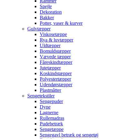
Rammer
Spejle
Dekoration
Bakker
Potter, vaser & kurver
Gulvtæpper
Viskosetæppe
Rya & luvtæpper
Uldtæpper
Bomuldstæpper
Vævede tæpper
Fåreskindtæpper
Jutetæpper
Koskindstæpper
Polyestertæpper
Udendørstæpper
Plastmåtter
Sengetekstiler
Sengepuder
Dyne
Lagnerne
Rullemadras
Pudebetræk
Sengetæppe
Sengegavl betræk og sengetøj