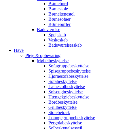
Børnebord
Børnestole
Børnelænestol
Børnesofaer
Børnepuffer
Badeværelse
Spejlskab
Vaskeskab
Badeværelsesskab
Have
Pleje & opbevaring
Møbelbeskyttelse
Sofagruppebeskyttelse
Spisegruppebeskyttelse
Hjørnesofabeskyttelse
Sofabeskyttelse
Lænestolbeskyttelse
Solsengbeskyttelse
Hængekøjebeskyttelse
Bordbeskyttelse
Grillbeskyttelse
Stolebetræk
Loungegruppebeskyttelse
Pergolabeskyttelse
Solbeskyttelsessejl