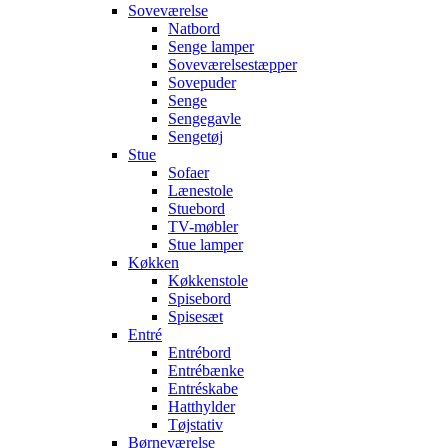
Soveværelse
Natbord
Senge lamper
Soveværelsestæpper
Sovepuder
Senge
Sengegavle
Sengetøj
Stue
Sofaer
Lænestole
Stuebord
TV-møbler
Stue lamper
Køkken
Køkkenstole
Spisebord
Spisesæt
Entré
Entrébord
Entrébænke
Entréskabe
Hatthylder
Tøjstativ
Børneværelse