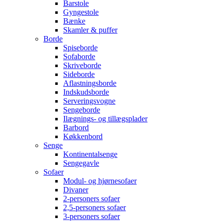
Barstole
Gyngestole
Bænke
Skamler & puffer
Borde
Spiseborde
Sofaborde
Skriveborde
Sideborde
Aflastningsborde
Indskudsborde
Serveringsvogne
Sengeborde
Ilægnings- og tillægsplader
Barbord
Køkkenbord
Senge
Kontinentalsenge
Sengegavle
Sofaer
Modul- og hjørnesofaer
Divaner
2-personers sofaer
2,5-personers sofaer
3-personers sofaer