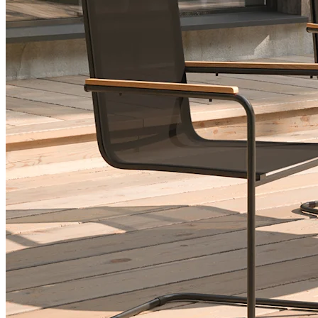
udendørsmøbel kan bestå af både sofaer og lænestole, hvor
sædehøjden er lidt højere end en traditionel loungesofa. Formen er
også noget mere lige til at blive en kombination af en loungegruppe
og en spisegruppe. Middagsloungen er afslappet og behagelig, men
er perfekt til at spise i.