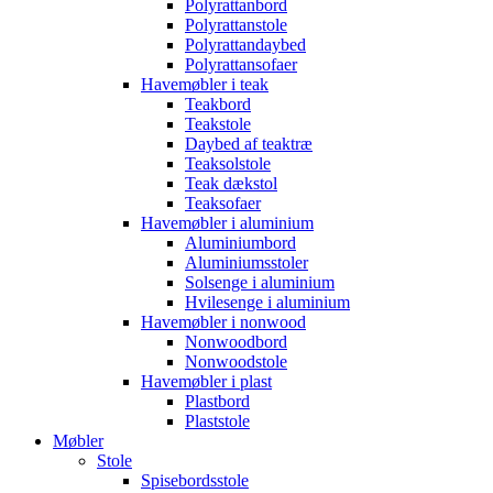
Polyrattanbord
Polyrattanstole
Polyrattandaybed
Polyrattansofaer
Havemøbler i teak
Teakbord
Teakstole
Daybed af teaktræ
Teaksolstole
Teak dækstol
Teaksofaer
Havemøbler i aluminium
Aluminiumbord
Aluminiumsstoler
Solsenge i aluminium
Hvilesenge i aluminium
Havemøbler i nonwood
Nonwoodbord
Nonwoodstole
Havemøbler i plast
Plastbord
Plaststole
Møbler
Stole
Spisebordsstole