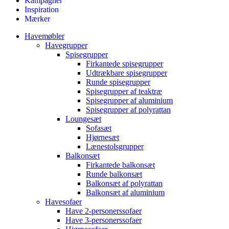
Kampagner
Inspiration
Mærker
Havemøbler
Havegrupper
Spisegrupper
Firkantede spisegrupper
Udtrækbare spisegrupper
Runde spisegrupper
Spisegrupper af teaktræ
Spisegrupper af aluminium
Spisegrupper af polyrattan
Loungesæt
Sofasæt
Hjørnesæt
Lænestolsgrupper
Balkonsæt
Firkantede balkonsæt
Runde balkonsæt
Balkonsæt af polyrattan
Balkonsæt af aluminium
Havesofaer
Have 2-personerssofaer
Have 3-personerssofaer