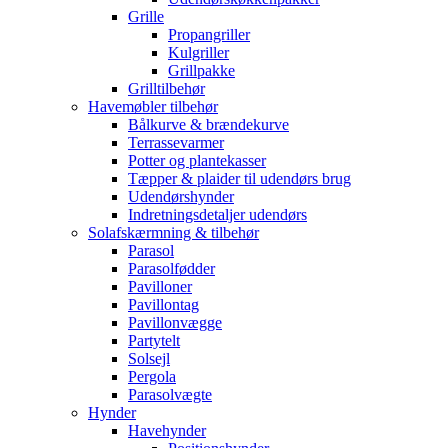
Grille
Propangriller
Kulgriller
Grillpakke
Grilltilbehør
Havemøbler tilbehør
Bålkurve & brændekurve
Terrassevarmer
Potter og plantekasser
Tæpper & plaider til udendørs brug
Udendørshynder
Indretningsdetaljer udendørs
Solafskærmning & tilbehør
Parasol
Parasolfødder
Pavilloner
Pavillontag
Pavillonvægge
Partytelt
Solsejl
Pergola
Parasolvægte
Hynder
Havehynder