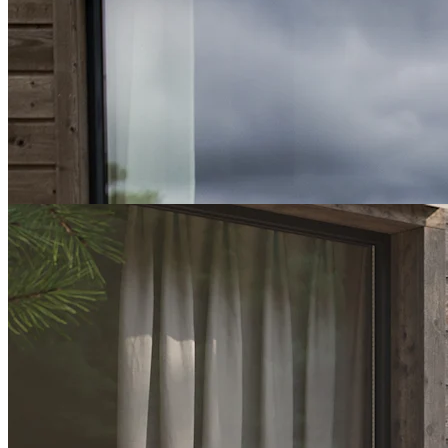
Mexico - Venture Design
På billedet ved siden af ​​ses en spisegruppe i hvidt med navnet
Mexico fra Venture Design. Mærket arbejder med moderne
indendørs møbler men laver også rigtig gode udendørsmøbler.
Mexico-serien omfatter spiseborde, spisebordsstole og matchende
dagsenge.