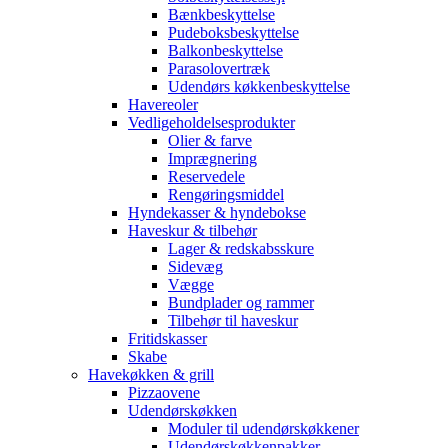
Bænkbeskyttelse
Pudeboksbeskyttelse
Balkonbeskyttelse
Parasolovertræk
Udendørs køkkenbeskyttelse
Havereoler
Vedligeholdelsesprodukter
Olier & farve
Imprægnering
Reservedele
Rengøringsmiddel
Hyndekasser & hyndebokse
Haveskur & tilbehør
Lager & redskabsskure
Sidevæg
Vægge
Bundplader og rammer
Tilbehør til haveskur
Fritidskasser
Skabe
Havekøkken & grill
Pizzaovene
Udendørskøkken
Moduler til udendørskøkkener
Udendørskøkkenpakker