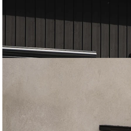
Sammenhold - Brafab
Samvaro er en sofagruppe fra Brafab med en siddehøjde på 47 cm.
Designet, som er rent og moderne, passer godt ind i mange typer
terrasser. Med modulerne i serien kan du bygge Samvaro sofaen i
enhver størrelse. Stellet fås i hvid, sort og khaki.