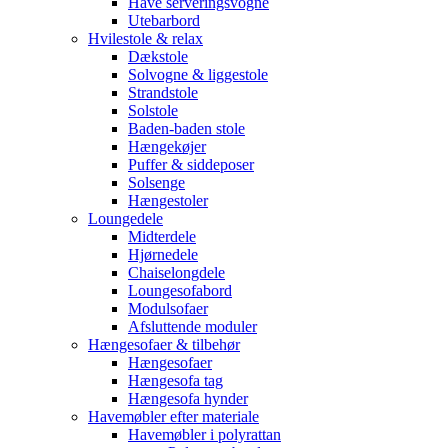
Have serveringsvogne
Utebarbord
Hvilestole & relax
Dækstole
Solvogne & liggestole
Strandstole
Solstole
Baden-baden stole
Hængekøjer
Puffer & siddeposer
Solsenge
Hængestoler
Loungedele
Midterdele
Hjørnedele
Chaiselongdele
Loungesofabord
Modulsofaer
Afsluttende moduler
Hængesofaer & tilbehør
Hængesofaer
Hængesofa tag
Hængesofa hynder
Havemøbler efter materiale
Havemøbler i polyrattan