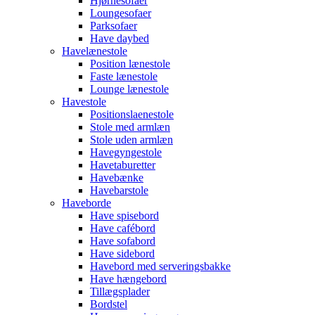
Hjørnesofaer
Loungesofaer
Parksofaer
Have daybed
Havelænestole
Position lænestole
Faste lænestole
Lounge lænestole
Havestole
Positionslaenestole
Stole med armlæn
Stole uden armlæn
Havegyngestole
Havetaburetter
Havebænke
Havebarstole
Haveborde
Have spisebord
Have cafébord
Have sofabord
Have sidebord
Havebord med serveringsbakke
Have hængebord
Tillægsplader
Bordstel