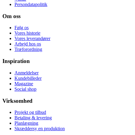
Persondatapolitik
Om oss
Følg os
Vores historie
Vores leverandører
Arbejd hos os
Træforordning
Inspiration
Anmeldelser
Kundebilleder
Magazine
Social shop
Virksomhed
Projekt og tilbud
Betaling & levering
Planlægning
Skræddersy en produktion