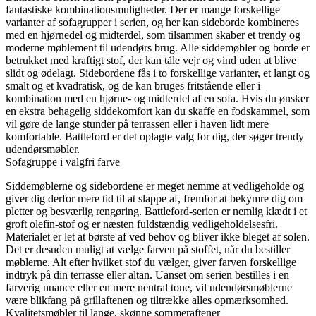
fantastiske kombinationsmuligheder. Der er mange forskellige
varianter af sofagrupper i serien, og her kan sideborde kombineres
med en hjørnedel og midterdel, som tilsammen skaber et trendy og
moderne møblement til udendørs brug. Alle siddemøbler og borde er
betrukket med kraftigt stof, der kan tåle vejr og vind uden at blive
slidt og ødelagt. Sidebordene fås i to forskellige varianter, et langt og
smalt og et kvadratisk, og de kan bruges fritstående eller i
kombination med en hjørne- og midterdel af en sofa. Hvis du ønsker
en ekstra behagelig siddekomfort kan du skaffe en fodskammel, som
vil gøre de lange stunder på terrassen eller i haven lidt mere
komfortable. Battleford er det oplagte valg for dig, der søger trendy
udendørsmøbler.
Sofagruppe i valgfri farve
Siddemøblerne og sidebordene er meget nemme at vedligeholde og
giver dig derfor mere tid til at slappe af, fremfor at bekymre dig om
pletter og besværlig rengøring. Battleford-serien er nemlig klædt i et
groft olefin-stof og er næsten fuldstændig vedligeholdelsesfri.
Materialet er let at børste af ved behov og bliver ikke bleget af solen.
Det er desuden muligt at vælge farven på stoffet, når du bestiller
møblerne. Alt efter hvilket stof du vælger, giver farven forskellige
indtryk på din terrasse eller altan. Uanset om serien bestilles i en
farverig nuance eller en mere neutral tone, vil udendørsmøblerne
være blikfang på grillaftenen og tiltrække alles opmærksomhed.
Kvalitetsmøbler til lange, skønne sommeraftener