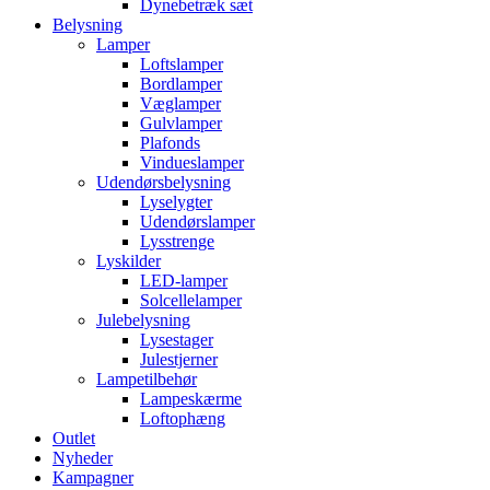
Dynebetræk sæt
Belysning
Lamper
Loftslamper
Bordlamper
Væglamper
Gulvlamper
Plafonds
Vindueslamper
Udendørsbelysning
Lyselygter
Udendørslamper
Lysstrenge
Lyskilder
LED-lamper
Solcellelamper
Julebelysning
Lysestager
Julestjerner
Lampetilbehør
Lampeskærme
Loftophæng
Outlet
Nyheder
Kampagner