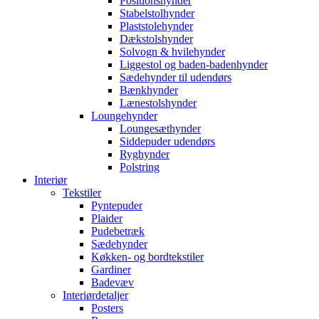
Positionshynder
Stabelstolhynder
Plaststolehynder
Dækstolshynder
Solvogn & hvilehynder
Liggestol og baden-badenhynder
Sædehynder til udendørs
Bænkhynder
Lænestolshynder
Loungehynder
Loungesæthynder
Siddepuder udendørs
Ryghynder
Polstring
Interiør
Tekstiler
Pyntepuder
Plaider
Pudebetræk
Sædehynder
Køkken- og bordtekstiler
Gardiner
Badevæv
Interiørdetaljer
Posters