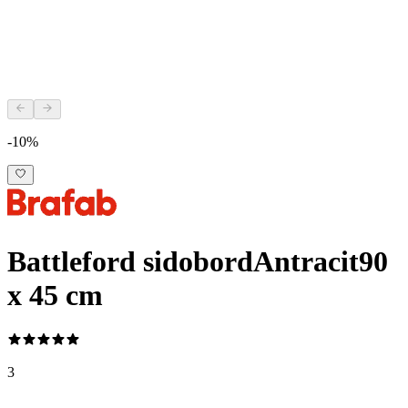
-10%
Battleford sidobord
Antracit
90
x 45 cm
3