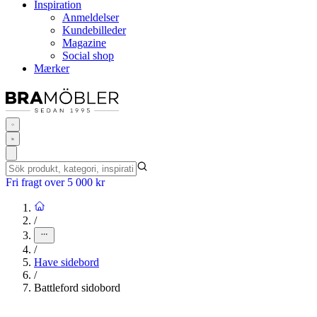
Inspiration
Anmeldelser
Kundebilleder
Magazine
Social shop
Mærker
Fri fragt over 5 000 kr
/
/
Have sidebord
/
Battleford sidobord