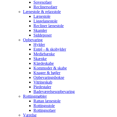
Sovesofaer
Reclinersofaer
Lænestole & relaxstole
Lænestole
Liggelanestole
Recliner lænestole
Skamler
Siddeposer
Opbevaring
Hylder
Entré - & skohylder
Mediebænke
Skænke
Klædeskabe
Kommoder & skabe
Knager & bøjler
Opbevaringsbokse
Vitrineskab
Piedestaler
Badeværelsesopbevaring
Rottingmøbler
Rattan lænestole
Rottingsstole
Rottingsofaer
Værelse