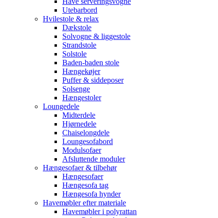
Have serveringsvogne
Utebarbord
Hvilestole & relax
Dækstole
Solvogne & liggestole
Strandstole
Solstole
Baden-baden stole
Hængekøjer
Puffer & siddeposer
Solsenge
Hængestoler
Loungedele
Midterdele
Hjørnedele
Chaiselongdele
Loungesofabord
Modulsofaer
Afsluttende moduler
Hængesofaer & tilbehør
Hængesofaer
Hængesofa tag
Hængesofa hynder
Havemøbler efter materiale
Havemøbler i polyrattan