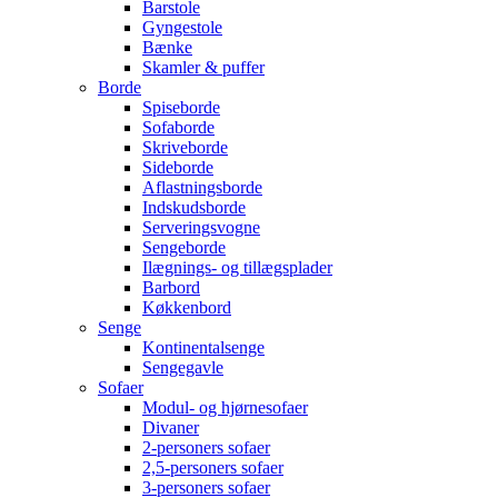
Barstole
Gyngestole
Bænke
Skamler & puffer
Borde
Spiseborde
Sofaborde
Skriveborde
Sideborde
Aflastningsborde
Indskudsborde
Serveringsvogne
Sengeborde
Ilægnings- og tillægsplader
Barbord
Køkkenbord
Senge
Kontinentalsenge
Sengegavle
Sofaer
Modul- og hjørnesofaer
Divaner
2-personers sofaer
2,5-personers sofaer
3-personers sofaer