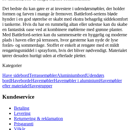
Det bedste du kan gøre er at investere i udendørsmøbler, der holder
formen og farven i mange år fremover. Battleford-seriens bløde
hynder i en god størrelse er skabt med ekstra behagelig siddekomfort
i tankerne. Hvis du har en rummelig altan eller udestue kan du skabe
en fantastisk oase ved at kombinere møblerne med grønne planter.
Med Battleford-serien kan du sammensætte en hyggelig og moderne
plads i haven eller på terrassen, hvor gæsterne kan nyde de lyse
forårs- og sommerdage. Stoffet er enkelt at rengøre med et mildt
rengøringsmiddel i sprayform, hvis det bliver nødvendigt. Materialet
tørrer desuden hurtigt uden at efterlade pletter.
Kategorier
Have sidebord
Terrassemøbler
Aluminiumbord
Udendørs
bord
Haveborde
Havemøbler
Havemøbler i aluminium
Havemøbler
efter materiale
Havegrupper
Kundeservice
Betaling
Levering
Returnering & reklamation
Prisgaranti
Vilkår