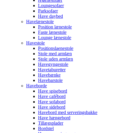
Hjørnesofaer
Loungesofaer
Parksofaer
Have daybed
Havelænestole
Position lænestole
Faste lænestole
Lounge lænestole
Havestole
Positionslaenestole
Stole med armlæn
Stole uden armlæn
Havegyngestole
Havetaburetter
Havebænke
Havebarstole
Haveborde
Have spisebord
Have cafébord
Have sofabord
Have sidebord
Havebord med serveringsbakke
Have hængebord
Tillægsplader
Bordstel