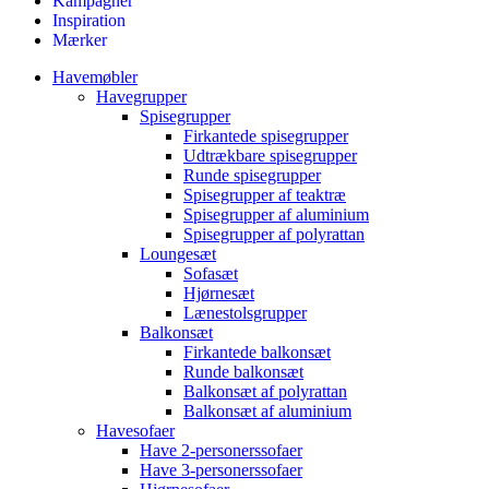
Kampagner
Inspiration
Mærker
Havemøbler
Havegrupper
Spisegrupper
Firkantede spisegrupper
Udtrækbare spisegrupper
Runde spisegrupper
Spisegrupper af teaktræ
Spisegrupper af aluminium
Spisegrupper af polyrattan
Loungesæt
Sofasæt
Hjørnesæt
Lænestolsgrupper
Balkonsæt
Firkantede balkonsæt
Runde balkonsæt
Balkonsæt af polyrattan
Balkonsæt af aluminium
Havesofaer
Have 2-personerssofaer
Have 3-personerssofaer