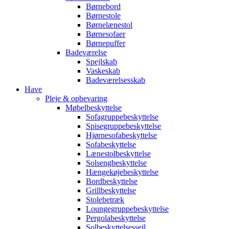
Børnebord
Børnestole
Børnelænestol
Børnesofaer
Børnepuffer
Badeværelse
Spejlskab
Vaskeskab
Badeværelsesskab
Have
Pleje & opbevaring
Møbelbeskyttelse
Sofagruppebeskyttelse
Spisegruppebeskyttelse
Hjørnesofabeskyttelse
Sofabeskyttelse
Lænestolbeskyttelse
Solsengbeskyttelse
Hængekøjebeskyttelse
Bordbeskyttelse
Grillbeskyttelse
Stolebetræk
Loungegruppebeskyttelse
Pergolabeskyttelse
Solbeskyttelsessejl