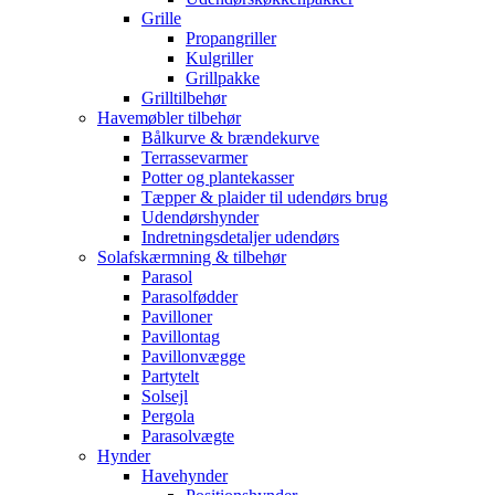
Grille
Propangriller
Kulgriller
Grillpakke
Grilltilbehør
Havemøbler tilbehør
Bålkurve & brændekurve
Terrassevarmer
Potter og plantekasser
Tæpper & plaider til udendørs brug
Udendørshynder
Indretningsdetaljer udendørs
Solafskærmning & tilbehør
Parasol
Parasolfødder
Pavilloner
Pavillontag
Pavillonvægge
Partytelt
Solsejl
Pergola
Parasolvægte
Hynder
Havehynder