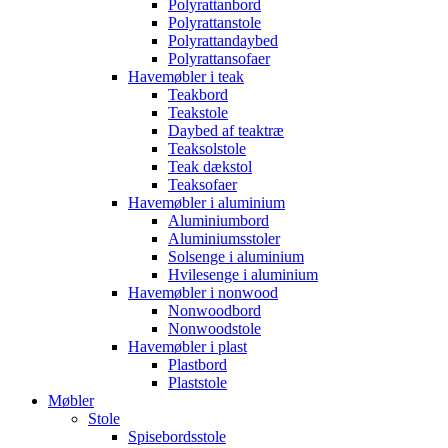
Polyrattanbord
Polyrattanstole
Polyrattandaybed
Polyrattansofaer
Havemøbler i teak
Teakbord
Teakstole
Daybed af teaktræ
Teaksolstole
Teak dækstol
Teaksofaer
Havemøbler i aluminium
Aluminiumbord
Aluminiumsstoler
Solsenge i aluminium
Hvilesenge i aluminium
Havemøbler i nonwood
Nonwoodbord
Nonwoodstole
Havemøbler i plast
Plastbord
Plaststole
Møbler
Stole
Spisebordsstole