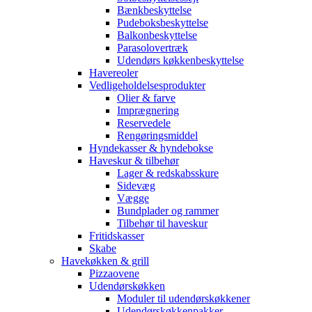
Bænkbeskyttelse
Pudeboksbeskyttelse
Balkonbeskyttelse
Parasolovertræk
Udendørs køkkenbeskyttelse
Havereoler
Vedligeholdelsesprodukter
Olier & farve
Imprægnering
Reservedele
Rengøringsmiddel
Hyndekasser & hyndebokse
Haveskur & tilbehør
Lager & redskabsskure
Sidevæg
Vægge
Bundplader og rammer
Tilbehør til haveskur
Fritidskasser
Skabe
Havekøkken & grill
Pizzaovene
Udendørskøkken
Moduler til udendørskøkkener
Udendørskøkkenpakker