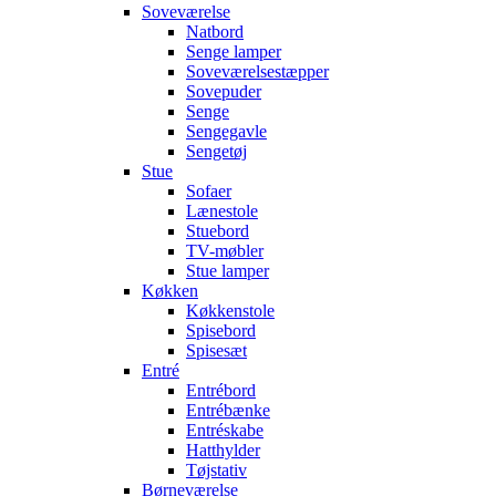
Soveværelse
Natbord
Senge lamper
Soveværelsestæpper
Sovepuder
Senge
Sengegavle
Sengetøj
Stue
Sofaer
Lænestole
Stuebord
TV-møbler
Stue lamper
Køkken
Køkkenstole
Spisebord
Spisesæt
Entré
Entrébord
Entrébænke
Entréskabe
Hatthylder
Tøjstativ
Børneværelse