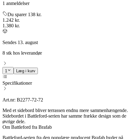
1 anmeldelser
Du sparer 138 kr.
1.242 kr.
1.380 kr.
Sendes 13. august
8 stk hos leverandør
1
Læg i kurv
Specifikationer
Art.nr: B2277-72-72
Med et sidebord bliver terrassen endnu mere sammenhængende.
Sidebordet i Battleford-serien har samme frække design som de
øvrige dele.
Om Battleford fra Brafab
Battleford-serien fra den populære producent Brafab byder på