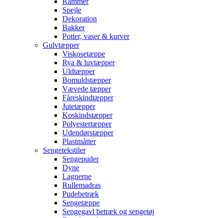
Rammer
Spejle
Dekoration
Bakker
Potter, vaser & kurver
Gulvtæpper
Viskosetæppe
Rya & luvtæpper
Uldtæpper
Bomuldstæpper
Vævede tæpper
Fåreskindtæpper
Jutetæpper
Koskindstæpper
Polyestertæpper
Udendørstæpper
Plastmåtter
Sengetekstiler
Sengepuder
Dyne
Lagnerne
Rullemadras
Pudebetræk
Sengetæppe
Sengegavl betræk og sengetøj