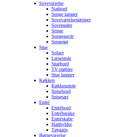
Soveværelse
Natbord
Senge lamper
Soveværelsestæpper
Sovepuder
Senge
Sengegavle
Sengetøj
Stue
Sofaer
Lænestole
Stuebord
TV-møbler
Stue lamper
Køkken
Køkkenstole
Spisebord
Spisesæt
Entré
Entrébord
Entrébænke
Entréskabe
Hatthylder
Tøjstativ
Børneværelse