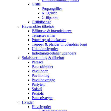
Grille
Propangriller
Kulgriller
Grillpakke
Grilltilbehør
Havemøbler tilbehør
Bålkurve & brændekurve
Terrassevarmer
Potter og plantekasser
Tæpper & plaider til udendørs brug
Udendørshynder
Indretningsdetaljer udendørs
Solafskærmning & tilbehør
Parasol
Parasolfødder
Pavilloner
Pavillontag
Pavillonvægge
Partytelt
Solsejl
Pergola
Parasolvægte
Hynder
Havehynder