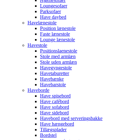
Hjørnesofaer
Loungesofaer
Parksofaer
Have daybed
Havelænestole
Position lænestole
Faste lænestole
Lounge lænestole
Havestole
Positionslaenestole
Stole med armlæn
Stole uden armlæn
Havegyngestole
Havetaburetter
Havebænke
Havebarstole
Haveborde
Have spisebord
Have cafébord
Have sofabord
Have sidebord
Havebord med serveringsbakke
Have hængebord
Tillægsplader
Bordstel