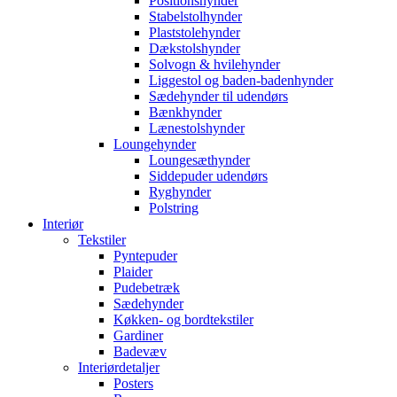
Positionshynder
Stabelstolhynder
Plaststolehynder
Dækstolshynder
Solvogn & hvilehynder
Liggestol og baden-badenhynder
Sædehynder til udendørs
Bænkhynder
Lænestolshynder
Loungehynder
Loungesæthynder
Siddepuder udendørs
Ryghynder
Polstring
Interiør
Tekstiler
Pyntepuder
Plaider
Pudebetræk
Sædehynder
Køkken- og bordtekstiler
Gardiner
Badevæv
Interiørdetaljer
Posters