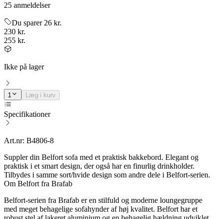
25 anmeldelser
Du sparer 26 kr.
230 kr.
255 kr.
Ikke på lager
1
Læg i kurv
Specifikationer
Art.nr: B4806-8
Suppler din Belfort sofa med et praktisk bakkebord. Elegant og
praktisk i et smart design, der også har en finurlig drinkholder.
Tilbydes i samme sort/hvide design som andre dele i Belfort-serien.
Om Belfort fra Brafab
Belfort-serien fra Brafab er en stilfuld og moderne loungegruppe
med meget behagelige sofahynder af høj kvalitet. Belfort har et
robust stel af lakeret aluminium og en behagelig hældning udviklet