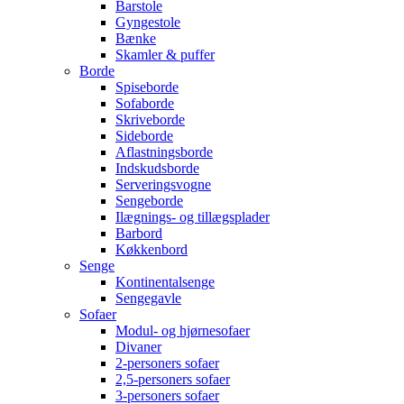
Barstole
Gyngestole
Bænke
Skamler & puffer
Borde
Spiseborde
Sofaborde
Skriveborde
Sideborde
Aflastningsborde
Indskudsborde
Serveringsvogne
Sengeborde
Ilægnings- og tillægsplader
Barbord
Køkkenbord
Senge
Kontinentalsenge
Sengegavle
Sofaer
Modul- og hjørnesofaer
Divaner
2-personers sofaer
2,5-personers sofaer
3-personers sofaer