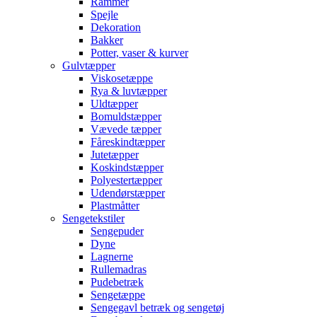
Rammer
Spejle
Dekoration
Bakker
Potter, vaser & kurver
Gulvtæpper
Viskosetæppe
Rya & luvtæpper
Uldtæpper
Bomuldstæpper
Vævede tæpper
Fåreskindtæpper
Jutetæpper
Koskindstæpper
Polyestertæpper
Udendørstæpper
Plastmåtter
Sengetekstiler
Sengepuder
Dyne
Lagnerne
Rullemadras
Pudebetræk
Sengetæppe
Sengegavl betræk og sengetøj