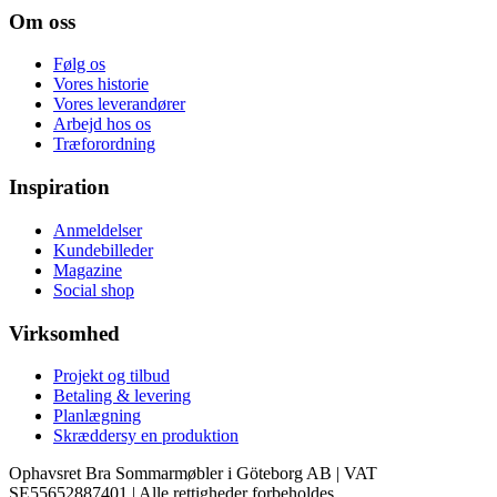
Om oss
Følg os
Vores historie
Vores leverandører
Arbejd hos os
Træforordning
Inspiration
Anmeldelser
Kundebilleder
Magazine
Social shop
Virksomhed
Projekt og tilbud
Betaling & levering
Planlægning
Skræddersy en produktion
Ophavsret Bra Sommarmøbler i Göteborg AB | VAT
SE55652887401 | Alle rettigheder forbeholdes.