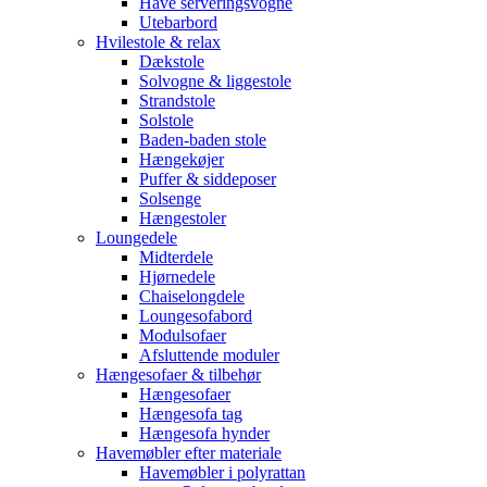
Have serveringsvogne
Utebarbord
Hvilestole & relax
Dækstole
Solvogne & liggestole
Strandstole
Solstole
Baden-baden stole
Hængekøjer
Puffer & siddeposer
Solsenge
Hængestoler
Loungedele
Midterdele
Hjørnedele
Chaiselongdele
Loungesofabord
Modulsofaer
Afsluttende moduler
Hængesofaer & tilbehør
Hængesofaer
Hængesofa tag
Hængesofa hynder
Havemøbler efter materiale
Havemøbler i polyrattan