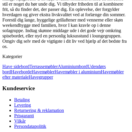
stil er noget du bør unde dig. Vi tilbyder friheden til at kombinere
frit, så du finder det, der passer dig. En oplevelse, der forgylder
hverdagen og giver ekstra livskvalitet ved at forlænge din sommer.
Forestil dig lange, hyggelige grillaftener med vennerne eller skøn
weekendhygge med familien, hvor I kan kravle op i denne
sofagruppe. Indtag skønne middage ude i det gode vejr omkring
spisebordet, eller nyd en personlig luksusstund i loungegruppen.
Omgiv dig selv med de vigtigste i dit liv ved hjælp af det bedste fra
os.
Kategorier
Have sidebord
Terrassemøbler
Aluminiumbord
Udendørs
bord
Haveborde
Havemøbler
Havemøbler i aluminium
Havemøbler
efter materiale
Havegrupper
Kundeservice
Betaling
Levering
Returnering & reklamation
Prisgaranti
Vilkår
Persondatapolitik