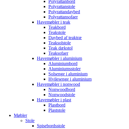
Polyrattanbord
Polyrattanstole
Polyrattandaybed
Polyrattansofaer
Havemøbler i teak
Teakbord
Teakstole
Daybed af teaktræ
Teaksolstole
Teak dækstol
Teaksofaer
Havemøbler i aluminium
Aluminiumbord
Aluminiumsstoler
Solsenge i aluminium
Hvilesenge i aluminium
Havemøbler i nonwood
Nonwoodbord
Nonwoodstole
Havemøbler i plast
Plastbord
Plaststole
Møbler
Stole
Spisebordsstole