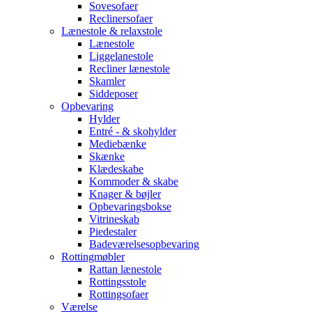
Sovesofaer
Reclinersofaer
Lænestole & relaxstole
Lænestole
Liggelanestole
Recliner lænestole
Skamler
Siddeposer
Opbevaring
Hylder
Entré - & skohylder
Mediebænke
Skænke
Klædeskabe
Kommoder & skabe
Knager & bøjler
Opbevaringsbokse
Vitrineskab
Piedestaler
Badeværelsesopbevaring
Rottingmøbler
Rattan lænestole
Rottingsstole
Rottingsofaer
Værelse