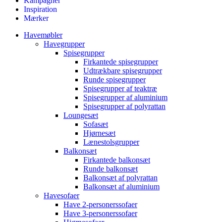
Kampagner
Inspiration
Mærker
Havemøbler
Havegrupper
Spisegrupper
Firkantede spisegrupper
Udtrækbare spisegrupper
Runde spisegrupper
Spisegrupper af teaktræ
Spisegrupper af aluminium
Spisegrupper af polyrattan
Loungesæt
Sofasæt
Hjørnesæt
Lænestolsgrupper
Balkonsæt
Firkantede balkonsæt
Runde balkonsæt
Balkonsæt af polyrattan
Balkonsæt af aluminium
Havesofaer
Have 2-personerssofaer
Have 3-personerssofaer