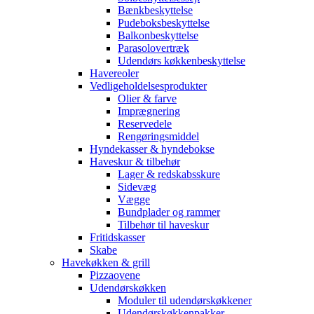
Bænkbeskyttelse
Pudeboksbeskyttelse
Balkonbeskyttelse
Parasolovertræk
Udendørs køkkenbeskyttelse
Havereoler
Vedligeholdelsesprodukter
Olier & farve
Imprægnering
Reservedele
Rengøringsmiddel
Hyndekasser & hyndebokse
Haveskur & tilbehør
Lager & redskabsskure
Sidevæg
Vægge
Bundplader og rammer
Tilbehør til haveskur
Fritidskasser
Skabe
Havekøkken & grill
Pizzaovene
Udendørskøkken
Moduler til udendørskøkkener
Udendørskøkkenpakker