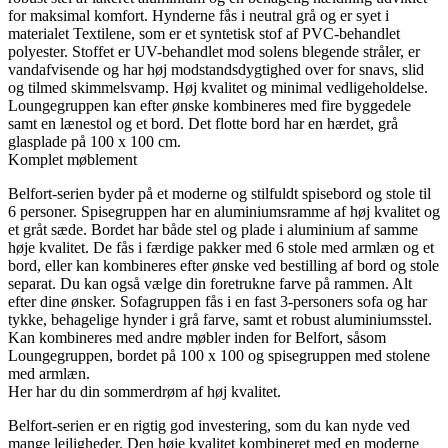
for maksimal komfort. Hynderne fås i neutral grå og er syet i
materialet Textilene, som er et syntetisk stof af PVC-behandlet
polyester. Stoffet er UV-behandlet mod solens blegende stråler, er
vandafvisende og har høj modstandsdygtighed over for snavs, slid
og tilmed skimmelsvamp. Høj kvalitet og minimal vedligeholdelse.
Loungegruppen kan efter ønske kombineres med fire byggedele
samt en lænestol og et bord. Det flotte bord har en hærdet, grå
glasplade på 100 x 100 cm.
Komplet møblement
Belfort-serien byder på et moderne og stilfuldt spisebord og stole til
6 personer. Spisegruppen har en aluminiumsramme af høj kvalitet og
et gråt sæde. Bordet har både stel og plade i aluminium af samme
høje kvalitet. De fås i færdige pakker med 6 stole med armlæn og et
bord, eller kan kombineres efter ønske ved bestilling af bord og stole
separat. Du kan også vælge din foretrukne farve på rammen. Alt
efter dine ønsker. Sofagruppen fås i en fast 3-personers sofa og har
tykke, behagelige hynder i grå farve, samt et robust aluminiumsstel.
Kan kombineres med andre møbler inden for Belfort, såsom
Loungegruppen, bordet på 100 x 100 og spisegruppen med stolene
med armlæn.
Her har du din sommerdrøm af høj kvalitet.
Belfort-serien er en rigtig god investering, som du kan nyde ved
mange lejligheder. Den høje kvalitet kombineret med en moderne