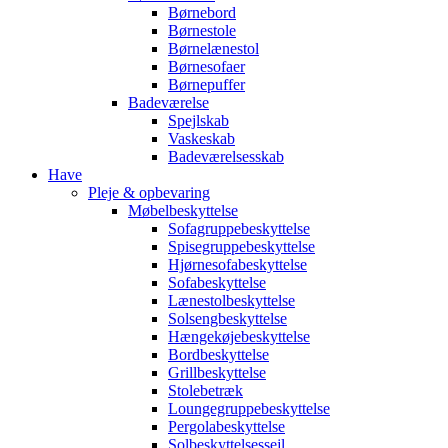
Børnebord
Børnestole
Børnelænestol
Børnesofaer
Børnepuffer
Badeværelse
Spejlskab
Vaskeskab
Badeværelsesskab
Have
Pleje & opbevaring
Møbelbeskyttelse
Sofagruppebeskyttelse
Spisegruppebeskyttelse
Hjørnesofabeskyttelse
Sofabeskyttelse
Lænestolbeskyttelse
Solsengbeskyttelse
Hængekøjebeskyttelse
Bordbeskyttelse
Grillbeskyttelse
Stolebetræk
Loungegruppebeskyttelse
Pergolabeskyttelse
Solbeskyttelsessejl