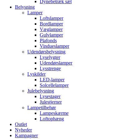
Dynebetræk sæt
Belysning
Lamper
Loftslamper
Bordlamper
Væglamper
Gulvlamper
Plafonds
Vindueslamper
Udendørsbelysning
Lyselygter
Udendørslamper
Lysstrenge
Lyskilder
LED-lamper
Solcellelamper
Julebelysning
Lysestager
Julestjerner
Lampetilbehør
Lampeskærme
Loftophæng
Outlet
Nyheder
Kampagner