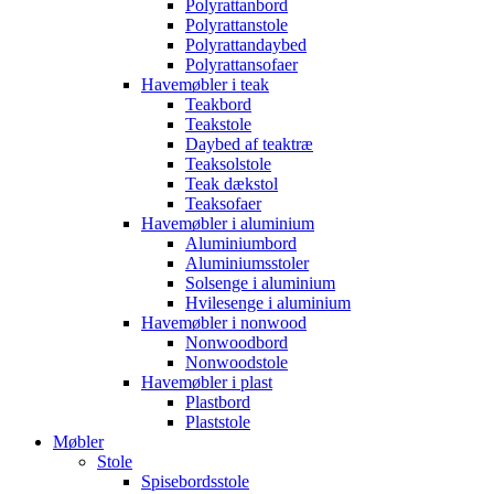
Polyrattanbord
Polyrattanstole
Polyrattandaybed
Polyrattansofaer
Havemøbler i teak
Teakbord
Teakstole
Daybed af teaktræ
Teaksolstole
Teak dækstol
Teaksofaer
Havemøbler i aluminium
Aluminiumbord
Aluminiumsstoler
Solsenge i aluminium
Hvilesenge i aluminium
Havemøbler i nonwood
Nonwoodbord
Nonwoodstole
Havemøbler i plast
Plastbord
Plaststole
Møbler
Stole
Spisebordsstole