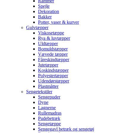
Rammer
Spejle
Dekoration
Bakker
Potter, vaser & kurver
Gulvtæpper
Viskosetæppe
Rya & luvtæpper
Uldtæpper
Bomuldstæpper
Vævede tæpper
Fåreskindtæpper
Jutetæpper
Koskindstæpper
Polyestertæpper
Udendørstæpper
Plastmåtter
Sengetekstiler
Sengepuder
Dyne
Lagnerne
Rullemadras
Pudebetræk
Sengetæppe
Sengegavl betræk og sengetøj