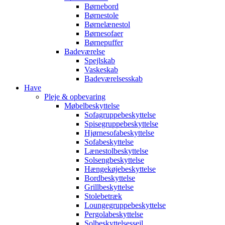
Børnebord
Børnestole
Børnelænestol
Børnesofaer
Børnepuffer
Badeværelse
Spejlskab
Vaskeskab
Badeværelsesskab
Have
Pleje & opbevaring
Møbelbeskyttelse
Sofagruppebeskyttelse
Spisegruppebeskyttelse
Hjørnesofabeskyttelse
Sofabeskyttelse
Lænestolbeskyttelse
Solsengbeskyttelse
Hængekøjebeskyttelse
Bordbeskyttelse
Grillbeskyttelse
Stolebetræk
Loungegruppebeskyttelse
Pergolabeskyttelse
Solbeskyttelsessejl