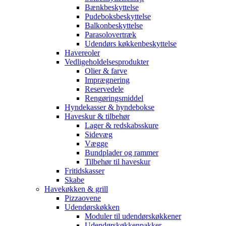
Bænkbeskyttelse
Pudeboksbeskyttelse
Balkonbeskyttelse
Parasolovertræk
Udendørs køkkenbeskyttelse
Havereoler
Vedligeholdelsesprodukter
Olier & farve
Imprægnering
Reservedele
Rengøringsmiddel
Hyndekasser & hyndebokse
Haveskur & tilbehør
Lager & redskabsskure
Sidevæg
Vægge
Bundplader og rammer
Tilbehør til haveskur
Fritidskasser
Skabe
Havekøkken & grill
Pizzaovene
Udendørskøkken
Moduler til udendørskøkkener
Udendørskøkkenpakker