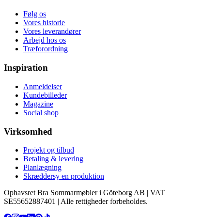
Følg os
Vores historie
Vores leverandører
Arbejd hos os
Træforordning
Inspiration
Anmeldelser
Kundebilleder
Magazine
Social shop
Virksomhed
Projekt og tilbud
Betaling & levering
Planlægning
Skræddersy en produktion
Ophavsret Bra Sommarmøbler i Göteborg AB | VAT
SE55652887401 | Alle rettigheder forbeholdes.