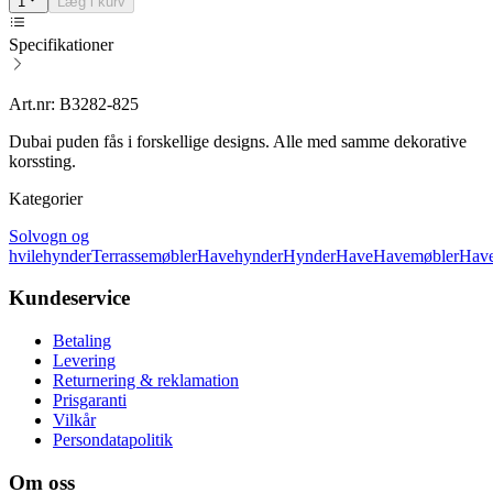
1
Læg i kurv
Specifikationer
Art.nr: B3282-825
Dubai puden fås i forskellige designs. Alle med samme dekorative
korssting.
Kategorier
Solvogn og
hvilehynder
Terrassemøbler
Havehynder
Hynder
Have
Havemøbler
Have
Kundeservice
Betaling
Levering
Returnering & reklamation
Prisgaranti
Vilkår
Persondatapolitik
Om oss