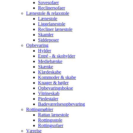
Sovesofaer
Reclinersofaer
Lænestole & relaxstole
Lænestole
Liggelanestole
Recliner lænestole
Skamler
Siddeposer
Opbevaring
Hylder
Entré - & skohylder
Mediebænke
Skænke
Klædeskabe
Kommoder & skabe
Knager & bøjler
Opbevaringsbokse
Vitrineskab
Piedestaler
Badeværelsesopbevaring
Rottingmøbler
Rattan lænestole
Rottingsstole
Rottingsofaer
Værelse