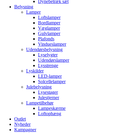
Dynebetræk sæt
Belysning
Lamper
Loftslamper
Bordlamper
Væglamper
Gulvlamper
Plafonds
Vindueslamper
Udendørsbelysning
Lyselygter
Udendørslamper
Lysstrenge
Lyskilder
LED-lamper
Solcellelamper
Julebelysning
Lysestager
Julestjerner
Lampetilbehør
Lampeskærme
Loftophæng
Outlet
Nyheder
Kampagner