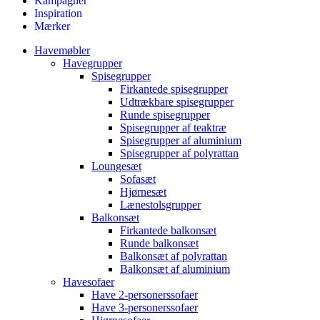
Kampagner
Inspiration
Mærker
Havemøbler
Havegrupper
Spisegrupper
Firkantede spisegrupper
Udtrækbare spisegrupper
Runde spisegrupper
Spisegrupper af teaktræ
Spisegrupper af aluminium
Spisegrupper af polyrattan
Loungesæt
Sofasæt
Hjørnesæt
Lænestolsgrupper
Balkonsæt
Firkantede balkonsæt
Runde balkonsæt
Balkonsæt af polyrattan
Balkonsæt af aluminium
Havesofaer
Have 2-personerssofaer
Have 3-personerssofaer