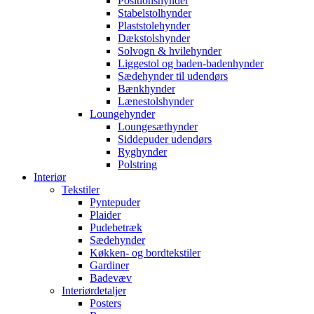
Positionshynder
Stabelstolhynder
Plaststolehynder
Dækstolshynder
Solvogn & hvilehynder
Liggestol og baden-badenhynder
Sædehynder til udendørs
Bænkhynder
Lænestolshynder
Loungehynder
Loungesæthynder
Siddepuder udendørs
Ryghynder
Polstring
Interiør
Tekstiler
Pyntepuder
Plaider
Pudebetræk
Sædehynder
Køkken- og bordtekstiler
Gardiner
Badevæv
Interiørdetaljer
Posters