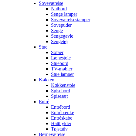
Soveværelse
Natbord
Senge lamper
Soveværelsestæpper
Sovepuder
Senge
Sengegavle
Sengetøj
Stue
Sofaer
Lænestole
Stuebord
TV-møbler
Stue lamper
Køkken
Køkkenstole
Spisebord
Spisesæt
Entré
Entrébord
Entrébænke
Entréskabe
Hatthylder
Tøjstativ
Børneværelse