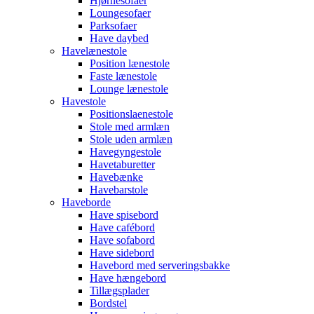
Hjørnesofaer
Loungesofaer
Parksofaer
Have daybed
Havelænestole
Position lænestole
Faste lænestole
Lounge lænestole
Havestole
Positionslaenestole
Stole med armlæn
Stole uden armlæn
Havegyngestole
Havetaburetter
Havebænke
Havebarstole
Haveborde
Have spisebord
Have cafébord
Have sofabord
Have sidebord
Havebord med serveringsbakke
Have hængebord
Tillægsplader
Bordstel