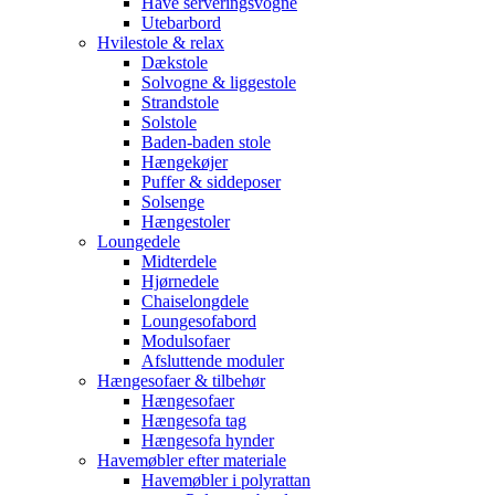
Have serveringsvogne
Utebarbord
Hvilestole & relax
Dækstole
Solvogne & liggestole
Strandstole
Solstole
Baden-baden stole
Hængekøjer
Puffer & siddeposer
Solsenge
Hængestoler
Loungedele
Midterdele
Hjørnedele
Chaiselongdele
Loungesofabord
Modulsofaer
Afsluttende moduler
Hængesofaer & tilbehør
Hængesofaer
Hængesofa tag
Hængesofa hynder
Havemøbler efter materiale
Havemøbler i polyrattan