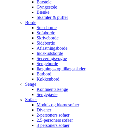
Barstole
Gyngestole
Bænke
Skamler & puffer
Borde
Spiseborde
Sofaborde
Skriveborde
Sideborde
Aflastningsborde
Indskudsborde
Serveringsvogne
Sengeborde
Ilægnings- og tillægsplader
Barbord
Køkkenbord
Senge
Kontinentalsenge
Sengegavle
Sofaer
Modul- og hjørnesofaer
Divaner
2-personers sofaer
2,5-personers sofaer
3-personers sofaer