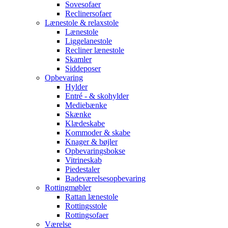
Sovesofaer
Reclinersofaer
Lænestole & relaxstole
Lænestole
Liggelanestole
Recliner lænestole
Skamler
Siddeposer
Opbevaring
Hylder
Entré - & skohylder
Mediebænke
Skænke
Klædeskabe
Kommoder & skabe
Knager & bøjler
Opbevaringsbokse
Vitrineskab
Piedestaler
Badeværelsesopbevaring
Rottingmøbler
Rattan lænestole
Rottingsstole
Rottingsofaer
Værelse