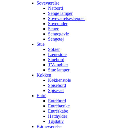
Soveværelse
Natbord
Senge lamper
Soveværelsestæpper
Sovepuder
Senge
Sengegavle
Sengetøj
Stue
Sofaer
Lænestole
Stuebord
TV-møbler
Stue lamper
Køkken
Køkkenstole
Spisebord
Spisesæt
Entré
Entrébord
Entrébænke
Entréskabe
Hatthylder
Tøjstativ
Børneværelse