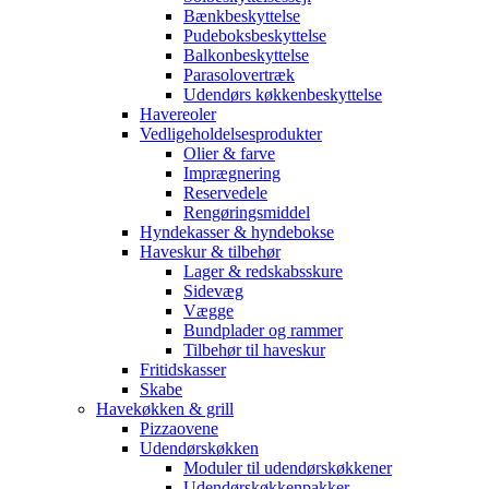
Bænkbeskyttelse
Pudeboksbeskyttelse
Balkonbeskyttelse
Parasolovertræk
Udendørs køkkenbeskyttelse
Havereoler
Vedligeholdelsesprodukter
Olier & farve
Imprægnering
Reservedele
Rengøringsmiddel
Hyndekasser & hyndebokse
Haveskur & tilbehør
Lager & redskabsskure
Sidevæg
Vægge
Bundplader og rammer
Tilbehør til haveskur
Fritidskasser
Skabe
Havekøkken & grill
Pizzaovene
Udendørskøkken
Moduler til udendørskøkkener
Udendørskøkkenpakker