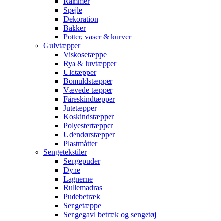
Rammer
Spejle
Dekoration
Bakker
Potter, vaser & kurver
Gulvtæpper
Viskosetæppe
Rya & luvtæpper
Uldtæpper
Bomuldstæpper
Vævede tæpper
Fåreskindtæpper
Jutetæpper
Koskindstæpper
Polyestertæpper
Udendørstæpper
Plastmåtter
Sengetekstiler
Sengepuder
Dyne
Lagnerne
Rullemadras
Pudebetræk
Sengetæppe
Sengegavl betræk og sengetøj