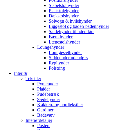
Positionshynder
Stabelstolhynder
Plaststolehynder
Dækstolshynder
Solvogn & hvilehynder
Liggestol og baden-badenhynder
Sædehynder til udendørs
Bænkhynder
Lænestolshynder
Loungehynder
Loungesæthynder
Siddepuder udendørs
Ryghynder
Polstring
Interiør
Tekstiler
Pyntepuder
Plaider
Pudebetræk
Sædehynder
Køkken- og bordtekstiler
Gardiner
Badevæv
Interiørdetaljer
Posters