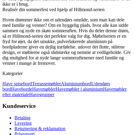
ikke er i brug.
Realisér din sommerfest ved hjælp af Hillmond-serien
Hvem drømmer ikke om et udendørs område, som man kan dele
med familie og venner? Om en hyggelig plads, hvor alle kan sidde
sammen og nyde en skøn sommeraften. Hvis du deler denne drøm,
så er Hillmond-serien det perfekte valg for dig. Møbelserien er en
fryd for øjet, da det smukke, pulverlakerede aluminium på
bordpladerne giver en dejlig træfølelse. udover det flotte, stilrene
design, er møblerne også slidstærke og nemme at vedligeholde. Giv
dig mulighed for at nyde lange sommeraftenener med familie og
venner i mange år fremover.
Kategorier
Have spisebord
Terrassemøbler
Aluminiumbord
Udendørs
bord
Haveborde
Havemøbler
Havemøbler i aluminium
Havemøbler
efter materiale
Havegrupper
Kundeservice
Betaling
Levering
Returnering & reklamation
Prisgaranti