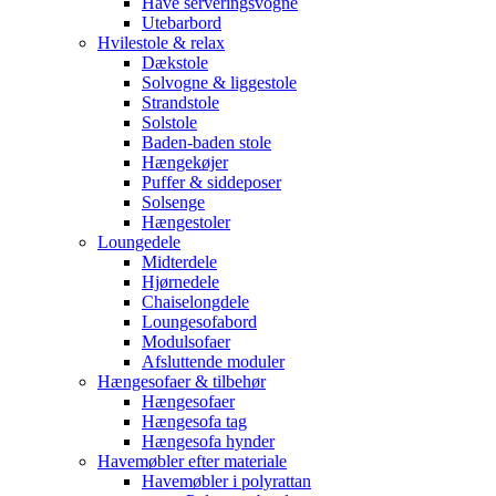
Have serveringsvogne
Utebarbord
Hvilestole & relax
Dækstole
Solvogne & liggestole
Strandstole
Solstole
Baden-baden stole
Hængekøjer
Puffer & siddeposer
Solsenge
Hængestoler
Loungedele
Midterdele
Hjørnedele
Chaiselongdele
Loungesofabord
Modulsofaer
Afsluttende moduler
Hængesofaer & tilbehør
Hængesofaer
Hængesofa tag
Hængesofa hynder
Havemøbler efter materiale
Havemøbler i polyrattan