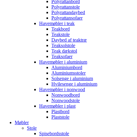
Polyrattanbord
Polyrattanstole
Polyrattandaybed
Polyrattansofaer
Havemøbler i teak
Teakbord
Teakstole
Daybed af teaktræ
Teaksolstole
Teak dækstol
Teaksofaer
Havemøbler i aluminium
Aluminiumbord
Aluminiumsstoler
Solsenge i aluminium
Hvilesenge i aluminium
Havemøbler i nonwood
Nonwoodbord
Nonwoodstole
Havemøbler i plast
Plastbord
Plaststole
Møbler
Stole
Spisebordsstole