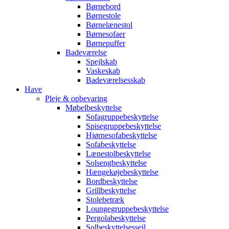
Børnebord
Børnestole
Børnelænestol
Børnesofaer
Børnepuffer
Badeværelse
Spejlskab
Vaskeskab
Badeværelsesskab
Have
Pleje & opbevaring
Møbelbeskyttelse
Sofagruppebeskyttelse
Spisegruppebeskyttelse
Hjørnesofabeskyttelse
Sofabeskyttelse
Lænestolbeskyttelse
Solsengbeskyttelse
Hængekøjebeskyttelse
Bordbeskyttelse
Grillbeskyttelse
Stolebetræk
Loungegruppebeskyttelse
Pergolabeskyttelse
Solbeskyttelsessejl