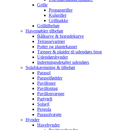
Grille
Propangriller
Kulgriller
Grillpakke
Grilltilbehør
Havemøbler tilbehør
Bålkurve & brændekurve
Terrassevarmer
Potter og plantekasser
Tæpper & plaider til udendørs brug
Udendørshynder
Indretningsdetaljer udendørs
Solafskærmning & tilbehør
Parasol
Parasolfødder
Pavilloner
Pavillontag
Pavillonvægge
Partytelt
Solsejl
Pergola
Parasolvægte
Hynder
Havehynder