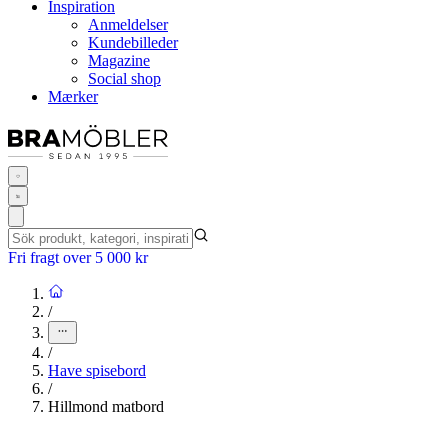
Inspiration
Anmeldelser
Kundebilleder
Magazine
Social shop
Mærker
Fri fragt over 5 000 kr
/
/
Have spisebord
/
Hillmond matbord