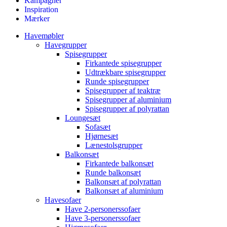
Kampagner
Inspiration
Mærker
Havemøbler
Havegrupper
Spisegrupper
Firkantede spisegrupper
Udtrækbare spisegrupper
Runde spisegrupper
Spisegrupper af teaktræ
Spisegrupper af aluminium
Spisegrupper af polyrattan
Loungesæt
Sofasæt
Hjørnesæt
Lænestolsgrupper
Balkonsæt
Firkantede balkonsæt
Runde balkonsæt
Balkonsæt af polyrattan
Balkonsæt af aluminium
Havesofaer
Have 2-personerssofaer
Have 3-personerssofaer