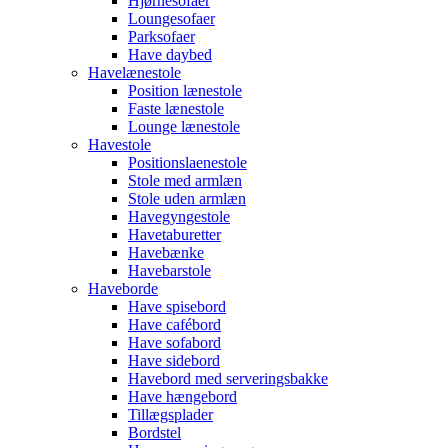
Hjørnesofaer
Loungesofaer
Parksofaer
Have daybed
Havelænestole
Position lænestole
Faste lænestole
Lounge lænestole
Havestole
Positionslaenestole
Stole med armlæn
Stole uden armlæn
Havegyngestole
Havetaburetter
Havebænke
Havebarstole
Haveborde
Have spisebord
Have cafébord
Have sofabord
Have sidebord
Havebord med serveringsbakke
Have hængebord
Tillægsplader
Bordstel