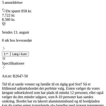
3 anmeldelser
Du sparer 858 kr.
7.722 kr.
8.580 kr.
Sendes 13. august
8 stk hos leverandør
1
Læg i kurv
Specifikationer
Art.nr: B2647-50
Tid til at samle venner og familie til en rigtig god fest? Så er
Hillmond udtræksbordet det perfekte valg. Enten vælger du vores
længste udtræksbord som har plads til mindst 12 personer, eller også
vælger du den mindre udgave, som 8-10 personer kan samles
omkring. Bordet har en lakeret aluminiumsbund og til bordpladen
kan du vælge enten tværgående alu-lameller med præget træmønster