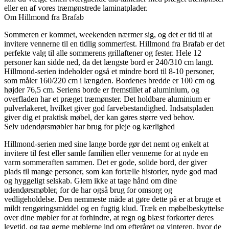
eller en af ​​vores træmønstrede laminatplader.
Om Hillmond fra Brafab
Sommeren er kommet, weekenden nærmer sig, og det er tid til at
invitere vennerne til en tidlig sommerfest. Hillmond fra Brafab er det
perfekte valg til alle sommerens grillaftener og fester. Hele 12
personer kan sidde ned, da det længste bord er 240/310 cm langt.
Hillmond-serien indeholder også et mindre bord til 8-10 personer,
som måler 160/220 cm i længden. Bordenes bredde er 100 cm og
højder 76,5 cm. Seriens borde er fremstillet af aluminium, og
overfladen har et præget træmønster. Det holdbare aluminium er
pulverlakeret, hvilket giver god farvebestandighed. Indsatspladen
giver dig et praktisk møbel, der kan gøres større ved behov.
Selv udendørsmøbler har brug for pleje og kærlighed
Hillmond-serien med sine lange borde gør det nemt og enkelt at
invitere til fest eller samle familien eller vennerne for at nyde en
varm sommeraften sammen. Det er gode, solide bord, der giver
plads til mange personer, som kan fortælle historier, nyde god mad
og hyggeligt selskab. Glem ikke at tage hånd om dine
udendørsmøbler, for de har også brug for omsorg og
vedligeholdelse. Den nemmeste måde at gøre dette på er at bruge et
mildt rengøringsmiddel og en fugtig klud. Træk en møbelbeskyttelse
over dine møbler for at forhindre, at regn og blæst forkorter deres
levetid, og tag gerne møblerne ind om efteråret og vinteren, hvor de