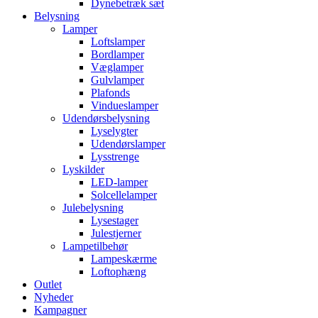
Dynebetræk sæt
Belysning
Lamper
Loftslamper
Bordlamper
Væglamper
Gulvlamper
Plafonds
Vindueslamper
Udendørsbelysning
Lyselygter
Udendørslamper
Lysstrenge
Lyskilder
LED-lamper
Solcellelamper
Julebelysning
Lysestager
Julestjerner
Lampetilbehør
Lampeskærme
Loftophæng
Outlet
Nyheder
Kampagner