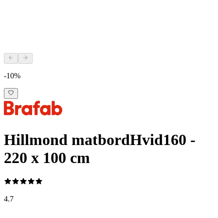
-10%
Hillmond matbord
Hvid
160 -
220 x 100 cm
4.7