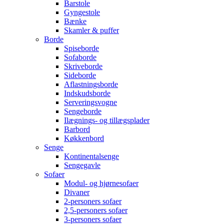
Barstole
Gyngestole
Bænke
Skamler & puffer
Borde
Spiseborde
Sofaborde
Skriveborde
Sideborde
Aflastningsborde
Indskudsborde
Serveringsvogne
Sengeborde
Ilægnings- og tillægsplader
Barbord
Køkkenbord
Senge
Kontinentalsenge
Sengegavle
Sofaer
Modul- og hjørnesofaer
Divaner
2-personers sofaer
2,5-personers sofaer
3-personers sofaer