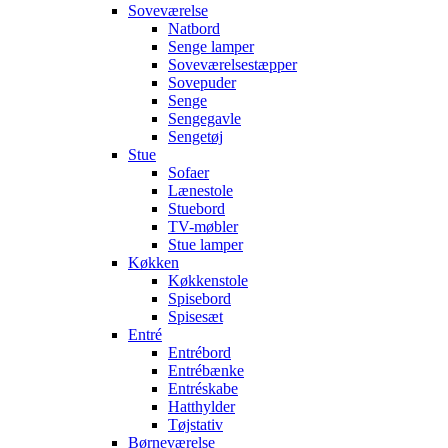
Soveværelse
Natbord
Senge lamper
Soveværelsestæpper
Sovepuder
Senge
Sengegavle
Sengetøj
Stue
Sofaer
Lænestole
Stuebord
TV-møbler
Stue lamper
Køkken
Køkkenstole
Spisebord
Spisesæt
Entré
Entrébord
Entrébænke
Entréskabe
Hatthylder
Tøjstativ
Børneværelse