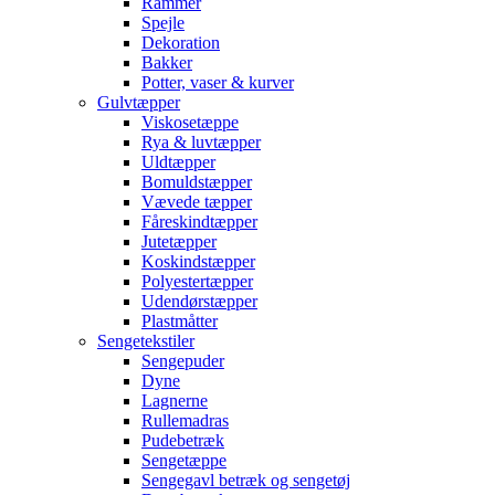
Rammer
Spejle
Dekoration
Bakker
Potter, vaser & kurver
Gulvtæpper
Viskosetæppe
Rya & luvtæpper
Uldtæpper
Bomuldstæpper
Vævede tæpper
Fåreskindtæpper
Jutetæpper
Koskindstæpper
Polyestertæpper
Udendørstæpper
Plastmåtter
Sengetekstiler
Sengepuder
Dyne
Lagnerne
Rullemadras
Pudebetræk
Sengetæppe
Sengegavl betræk og sengetøj