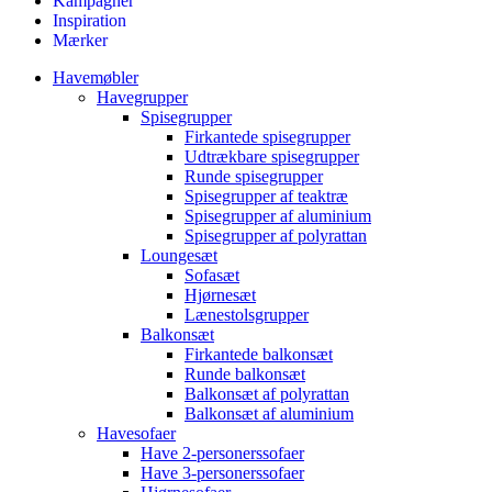
Kampagner
Inspiration
Mærker
Havemøbler
Havegrupper
Spisegrupper
Firkantede spisegrupper
Udtrækbare spisegrupper
Runde spisegrupper
Spisegrupper af teaktræ
Spisegrupper af aluminium
Spisegrupper af polyrattan
Loungesæt
Sofasæt
Hjørnesæt
Lænestolsgrupper
Balkonsæt
Firkantede balkonsæt
Runde balkonsæt
Balkonsæt af polyrattan
Balkonsæt af aluminium
Havesofaer
Have 2-personerssofaer
Have 3-personerssofaer