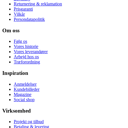
Returnering & reklamation
Prisgaranti
Vilkår
Persondatapolitik
Om oss
Følg os
Vores historie
Vores leverandører
Arbejd hos os
Træforordning
Inspiration
Anmeldelser
Kundebilleder
Magazine
Social shop
Virksomhed
Projekt og tilbud
Betaling & levering