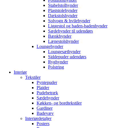
Positionshynder
Stabelstolhynder
Plaststolehynder
Dækstolshynder
Solvogn & hvilehynder
Liggestol og baden-badenhynder
Sædehynder til udendørs
Bænkhynder
Lænestolshynder
Loungehynder
Loungesæthynder
Siddepuder udendørs
Ryghynder
Polstring
Interiør
Tekstiler
Pyntepuder
Plaider
Pudebetræk
Sædehynder
Køkken- og bordtekstiler
Gardiner
Badevæv
Interiørdetaljer
Posters