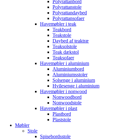
Polyrattanbord
Polyrattanstole
Polyrattandaybed
Polyrattansofaer
Havemøbler i teak
Teakbord
Teakstole
Daybed af teaktræ
Teaksolstole
Teak dækstol
Teaksofaer
Havemøbler i aluminium
Aluminiumbord
Aluminiumsstoler
Solsenge i aluminium
Hvilesenge i aluminium
Havemøbler i nonwood
Nonwoodbord
Nonwoodstole
Havemøbler i plast
Plastbord
Plaststole
Møbler
Stole
Spisebordsstole