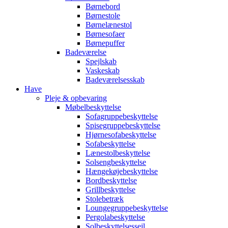
Børnebord
Børnestole
Børnelænestol
Børnesofaer
Børnepuffer
Badeværelse
Spejlskab
Vaskeskab
Badeværelsesskab
Have
Pleje & opbevaring
Møbelbeskyttelse
Sofagruppebeskyttelse
Spisegruppebeskyttelse
Hjørnesofabeskyttelse
Sofabeskyttelse
Lænestolbeskyttelse
Solsengbeskyttelse
Hængekøjebeskyttelse
Bordbeskyttelse
Grillbeskyttelse
Stolebetræk
Loungegruppebeskyttelse
Pergolabeskyttelse
Solbeskyttelsessejl