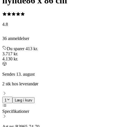
hynde
86 x 86 cm
4.8
36 anmeldelser
Du sparer 413 kr.
3.717 kr.
4.130 kr.
Sendes 13. august
2 stk hos leverandør
1
Læg i kurv
Specifikationer
Art.nr: B3965-74-70