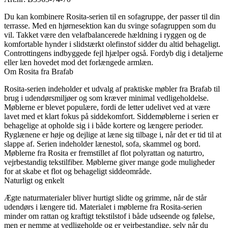
Du kan kombinere Rosita-serien til en sofagruppe, der passer til din
terrasse. Med en hjørnesektion kan du svinge sofagruppen som du
vil. Takket være den velafbalancerede hældning i ryggen og de
komfortable hynder i slidstærkt olefinstof sidder du altid behageligt.
Controttingens indbyggede fejl hjælper også. Fordyb dig i detaljerne
eller læn hovedet mod det forlængede armlæn.
Om Rosita fra Brafab
Rosita-serien indeholder et udvalg af praktiske møbler fra Brafab til
brug i udendørsmiljøer og som kræver minimal vedligeholdelse.
Møblerne er blevet populære, fordi de letter udelivet ved at være
lavet med et klart fokus på siddekomfort. Siddemøblerne i serien er
behagelige at opholde sig i i både kortere og længere perioder.
Ryglænene er høje og dejlige at læne sig tilbage i, når det er tid til at
slappe af. Serien indeholder lænestol, sofa, skammel og bord.
Møblerne fra Rosita er fremstillet af flot polyrattan og naturtro,
vejrbestandig tekstilfiber. Møblerne giver mange gode muligheder
for at skabe et flot og behageligt siddeområde.
Naturligt og enkelt
Ægte naturmaterialer bliver hurtigt slidte og grimme, når de står
udendørs i længere tid. Materialet i møblerne fra Rosita-serien
minder om rattan og kraftigt tekstilstof i både udseende og følelse,
men er nemme at vedligeholde og er vejrbestandige, selv når du