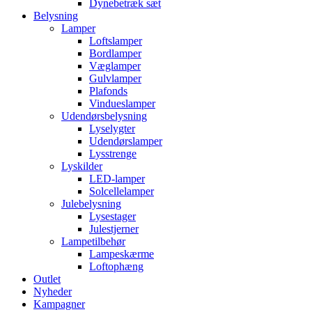
Dynebetræk sæt
Belysning
Lamper
Loftslamper
Bordlamper
Væglamper
Gulvlamper
Plafonds
Vindueslamper
Udendørsbelysning
Lyselygter
Udendørslamper
Lysstrenge
Lyskilder
LED-lamper
Solcellelamper
Julebelysning
Lysestager
Julestjerner
Lampetilbehør
Lampeskærme
Loftophæng
Outlet
Nyheder
Kampagner