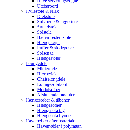
Have serveringsvogne
Utebarbord
Hvilestole & relax
Dækstole
Solvogne & liggestole
Strandstole
Solstole
Baden-baden stole
Hængekøjer
Puffer & siddeposer
Solsenge
Hængestoler
Loungedele
Midterdele
Hjørnedele
Chaiselongdele
Loungesofabord
Modulsofaer
Afsluttende moduler
Hængesofaer & tilbehør
Hængesofaer
Hængesofa tag
Hængesofa hynder
Havemøbler efter materiale
Havemøbler i polyrattan