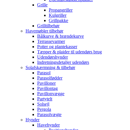
Grille
Propangriller
Kulgriller
Grillpakke
Grilltilbehør
Havemøbler tilbehør
Bålkurve & brændekurve
Terrassevarmer
Potter og plantekasser
Tæpper & plaider til udendørs brug
Udendørshynder
Indretningsdetaljer udendørs
Solafskærmning & tilbehør
Parasol
Parasolfødder
Pavilloner
Pavillontag
Pavillonvægge
Partytelt
Solsejl
Pergola
Parasolvægte
Hynder
Havehynder