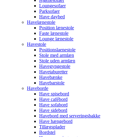
Hjørnesofaer
Loungesofaer
Parksofaer
Have daybed
Havelænestole
Position lænestole
Faste lænestole
Lounge lænestole
Havestole
Positionslaenestole
Stole med armlæn
Stole uden armlæn
Havegyngestole
Havetaburetter
Havebænke
Havebarstole
Haveborde
Have spisebord
Have cafébord
Have sofabord
Have sidebord
Havebord med serveringsbakke
Have hængebord
Tillægsplader
Bordstel