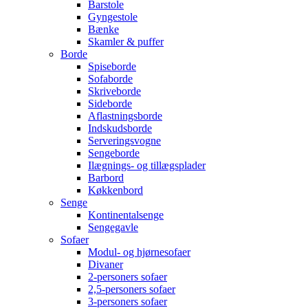
Barstole
Gyngestole
Bænke
Skamler & puffer
Borde
Spiseborde
Sofaborde
Skriveborde
Sideborde
Aflastningsborde
Indskudsborde
Serveringsvogne
Sengeborde
Ilægnings- og tillægsplader
Barbord
Køkkenbord
Senge
Kontinentalsenge
Sengegavle
Sofaer
Modul- og hjørnesofaer
Divaner
2-personers sofaer
2,5-personers sofaer
3-personers sofaer