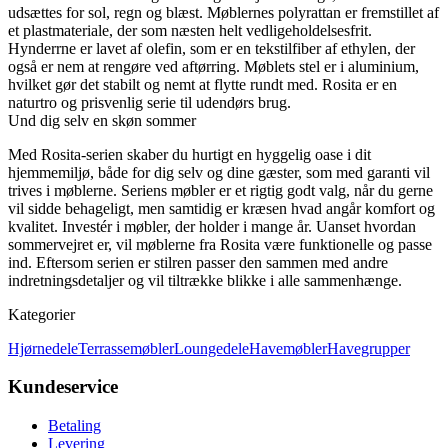
udsættes for sol, regn og blæst. Møblernes polyrattan er fremstillet af
et plastmateriale, der som næsten helt vedligeholdelsesfrit.
Hynderrne er lavet af olefin, som er en tekstilfiber af ethylen, der
også er nem at rengøre ved aftørring. Møblets stel er i aluminium,
hvilket gør det stabilt og nemt at flytte rundt med. Rosita er en
naturtro og prisvenlig serie til udendørs brug.
Und dig selv en skøn sommer
Med Rosita-serien skaber du hurtigt en hyggelig oase i dit
hjemmemiljø, både for dig selv og dine gæster, som med garanti vil
trives i møblerne. Seriens møbler er et rigtig godt valg, når du gerne
vil sidde behageligt, men samtidig er kræsen hvad angår komfort og
kvalitet. Investér i møbler, der holder i mange år. Uanset hvordan
sommervejret er, vil møblerne fra Rosita være funktionelle og passe
ind. Eftersom serien er stilren passer den sammen med andre
indretningsdetaljer og vil tiltrække blikke i alle sammenhænge.
Kategorier
Hjørnedele
Terrassemøbler
Loungedele
Havemøbler
Havegrupper
Kundeservice
Betaling
Levering