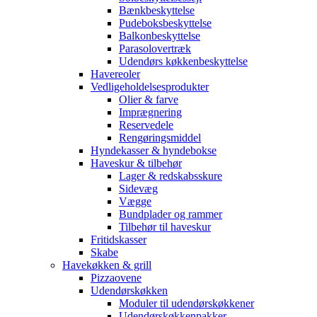
Bænkbeskyttelse
Pudeboksbeskyttelse
Balkonbeskyttelse
Parasolovertræk
Udendørs køkkenbeskyttelse
Havereoler
Vedligeholdelsesprodukter
Olier & farve
Imprægnering
Reservedele
Rengøringsmiddel
Hyndekasser & hyndebokse
Haveskur & tilbehør
Lager & redskabsskure
Sidevæg
Vægge
Bundplader og rammer
Tilbehør til haveskur
Fritidskasser
Skabe
Havekøkken & grill
Pizzaovene
Udendørskøkken
Moduler til udendørskøkkener
Udendørskøkkenpakker