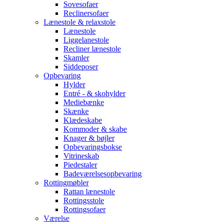
Sovesofaer
Reclinersofaer
Lænestole & relaxstole
Lænestole
Liggelanestole
Recliner lænestole
Skamler
Siddeposer
Opbevaring
Hylder
Entré - & skohylder
Mediebænke
Skænke
Klædeskabe
Kommoder & skabe
Knager & bøjler
Opbevaringsbokse
Vitrineskab
Piedestaler
Badeværelsesopbevaring
Rottingmøbler
Rattan lænestole
Rottingsstole
Rottingsofaer
Værelse