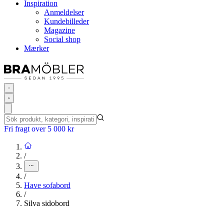
Inspiration
Anmeldelser
Kundebilleder
Magazine
Social shop
Mærker
Fri fragt over 5 000 kr
/
/
Have sofabord
/
Silva sidobord