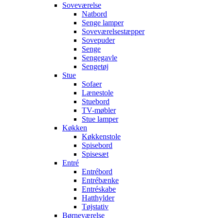
Soveværelse
Natbord
Senge lamper
Soveværelsestæpper
Sovepuder
Senge
Sengegavle
Sengetøj
Stue
Sofaer
Lænestole
Stuebord
TV-møbler
Stue lamper
Køkken
Køkkenstole
Spisebord
Spisesæt
Entré
Entrébord
Entrébænke
Entréskabe
Hatthylder
Tøjstativ
Børneværelse