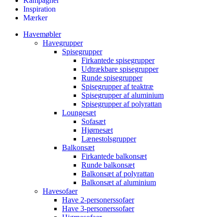
Kampagner
Inspiration
Mærker
Havemøbler
Havegrupper
Spisegrupper
Firkantede spisegrupper
Udtrækbare spisegrupper
Runde spisegrupper
Spisegrupper af teaktræ
Spisegrupper af aluminium
Spisegrupper af polyrattan
Loungesæt
Sofasæt
Hjørnesæt
Lænestolsgrupper
Balkonsæt
Firkantede balkonsæt
Runde balkonsæt
Balkonsæt af polyrattan
Balkonsæt af aluminium
Havesofaer
Have 2-personerssofaer
Have 3-personerssofaer