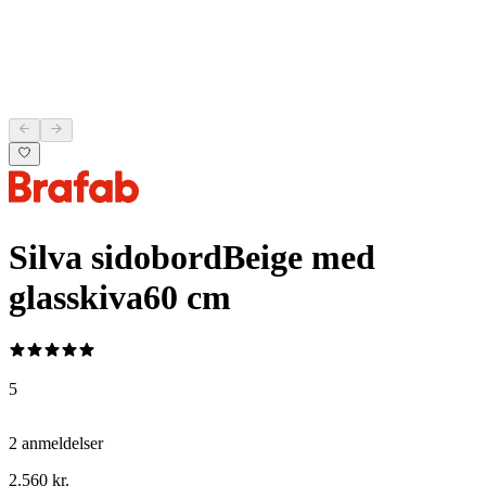
Silva sidobord
Beige med
glasskiva
60 cm
5
2 anmeldelser
2.560 kr.