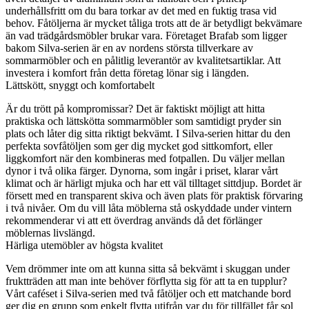
underhållsfritt om du bara torkar av det med en fuktig trasa vid
behov. Fåtöljerna är mycket tåliga trots att de är betydligt bekvämare
än vad trädgårdsmöbler brukar vara. Företaget Brafab som ligger
bakom Silva-serien är en av nordens största tillverkare av
sommarmöbler och en pålitlig leverantör av kvalitetsartiklar. Att
investera i komfort från detta företag lönar sig i längden.
Lättskött, snyggt och komfortabelt
Är du trött på kompromissar? Det är faktiskt möjligt att hitta
praktiska och lättskötta sommarmöbler som samtidigt pryder sin
plats och låter dig sitta riktigt bekvämt. I Silva-serien hittar du den
perfekta sovfåtöljen som ger dig mycket god sittkomfort, eller
liggkomfort när den kombineras med fotpallen. Du väljer mellan
dynor i två olika färger. Dynorna, som ingår i priset, klarar vårt
klimat och är härligt mjuka och har ett väl tilltaget sittdjup. Bordet är
försett med en transparent skiva och även plats för praktisk förvaring
i två nivåer. Om du vill låta möblerna stå oskyddade under vintern
rekommenderar vi att ett överdrag används då det förlänger
möblernas livslängd.
Härliga utemöbler av högsta kvalitet
Vem drömmer inte om att kunna sitta så bekvämt i skuggan under
fruktträden att man inte behöver förflytta sig för att ta en tupplur?
Vårt caféset i Silva-serien med två fåtöljer och ett matchande bord
ger dig en grupp som enkelt flytta utifrån var du för tillfället får sol