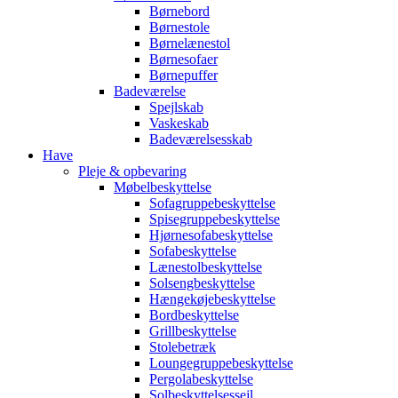
Børnebord
Børnestole
Børnelænestol
Børnesofaer
Børnepuffer
Badeværelse
Spejlskab
Vaskeskab
Badeværelsesskab
Have
Pleje & opbevaring
Møbelbeskyttelse
Sofagruppebeskyttelse
Spisegruppebeskyttelse
Hjørnesofabeskyttelse
Sofabeskyttelse
Lænestolbeskyttelse
Solsengbeskyttelse
Hængekøjebeskyttelse
Bordbeskyttelse
Grillbeskyttelse
Stolebetræk
Loungegruppebeskyttelse
Pergolabeskyttelse
Solbeskyttelsessejl