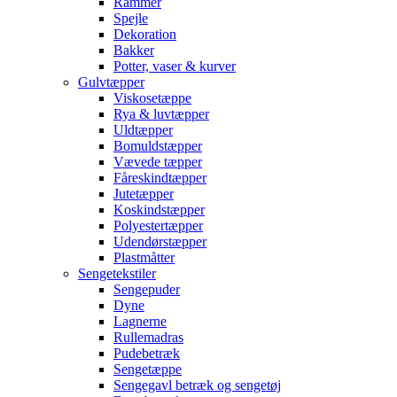
Rammer
Spejle
Dekoration
Bakker
Potter, vaser & kurver
Gulvtæpper
Viskosetæppe
Rya & luvtæpper
Uldtæpper
Bomuldstæpper
Vævede tæpper
Fåreskindtæpper
Jutetæpper
Koskindstæpper
Polyestertæpper
Udendørstæpper
Plastmåtter
Sengetekstiler
Sengepuder
Dyne
Lagnerne
Rullemadras
Pudebetræk
Sengetæppe
Sengegavl betræk og sengetøj