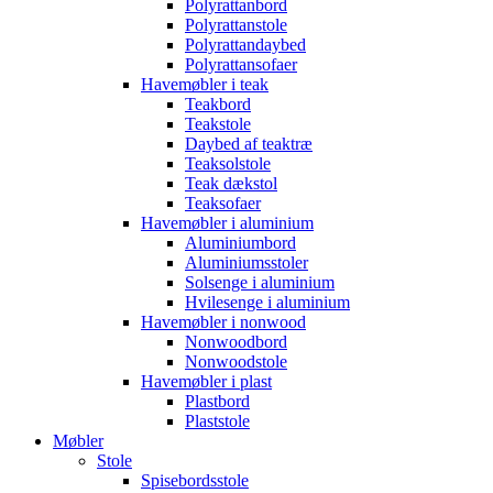
Polyrattanbord
Polyrattanstole
Polyrattandaybed
Polyrattansofaer
Havemøbler i teak
Teakbord
Teakstole
Daybed af teaktræ
Teaksolstole
Teak dækstol
Teaksofaer
Havemøbler i aluminium
Aluminiumbord
Aluminiumsstoler
Solsenge i aluminium
Hvilesenge i aluminium
Havemøbler i nonwood
Nonwoodbord
Nonwoodstole
Havemøbler i plast
Plastbord
Plaststole
Møbler
Stole
Spisebordsstole