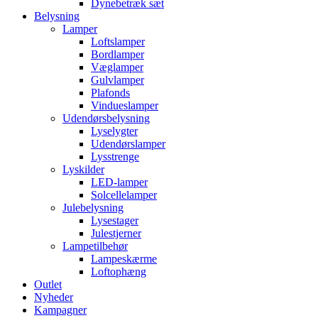
Dynebetræk sæt
Belysning
Lamper
Loftslamper
Bordlamper
Væglamper
Gulvlamper
Plafonds
Vindueslamper
Udendørsbelysning
Lyselygter
Udendørslamper
Lysstrenge
Lyskilder
LED-lamper
Solcellelamper
Julebelysning
Lysestager
Julestjerner
Lampetilbehør
Lampeskærme
Loftophæng
Outlet
Nyheder
Kampagner