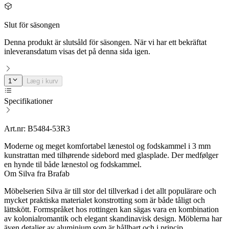
Slut för säsongen
Denna produkt är slutsåld för säsongen. När vi har ett bekräftat
inleveransdatum visas det på denna sida igen.
1
Læg i kurv
Specifikationer
Art.nr: B5484-53R3
Moderne og meget komfortabel lænestol og fodskammel i 3 mm
kunstrattan med tilhørende sidebord med glasplade. Der medfølger
en hynde til både lænestol og fodskammel.
Om Silva fra Brafab
Möbelserien Silva är till stor del tillverkad i det allt populärare och
mycket praktiska materialet konstrotting som är både tåligt och
lättskött. Formspråket hos rottingen kan sägas vara en kombination
av kolonialromantik och elegant skandinavisk design. Möblerna har
även detaljer av aluminium som är hållbart och i princip