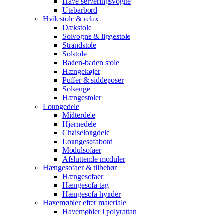
Have serveringsvogne
Utebarbord
Hvilestole & relax
Dækstole
Solvogne & liggestole
Strandstole
Solstole
Baden-baden stole
Hængekøjer
Puffer & siddeposer
Solsenge
Hængestoler
Loungedele
Midterdele
Hjørnedele
Chaiselongdele
Loungesofabord
Modulsofaer
Afsluttende moduler
Hængesofaer & tilbehør
Hængesofaer
Hængesofa tag
Hængesofa hynder
Havemøbler efter materiale
Havemøbler i polyrattan