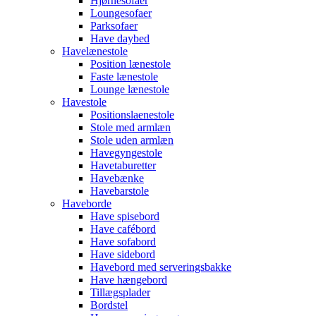
Hjørnesofaer
Loungesofaer
Parksofaer
Have daybed
Havelænestole
Position lænestole
Faste lænestole
Lounge lænestole
Havestole
Positionslaenestole
Stole med armlæn
Stole uden armlæn
Havegyngestole
Havetaburetter
Havebænke
Havebarstole
Haveborde
Have spisebord
Have cafébord
Have sofabord
Have sidebord
Havebord med serveringsbakke
Have hængebord
Tillægsplader
Bordstel