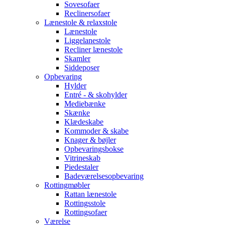
Sovesofaer
Reclinersofaer
Lænestole & relaxstole
Lænestole
Liggelanestole
Recliner lænestole
Skamler
Siddeposer
Opbevaring
Hylder
Entré - & skohylder
Mediebænke
Skænke
Klædeskabe
Kommoder & skabe
Knager & bøjler
Opbevaringsbokse
Vitrineskab
Piedestaler
Badeværelsesopbevaring
Rottingmøbler
Rattan lænestole
Rottingsstole
Rottingsofaer
Værelse