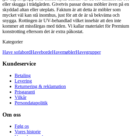
eller skugga i trädgården. Givetvis passar dessa möbler även på en
skyddad altan eller uteplats. Faktum är att detta är möbler som
mycket väl kan stå inomhus, just för att de är så bekväma och
snygga. Rottingen är UV-behandlad vilket innebär att den inte
kommer att missfärgas med tiden. Vi kallar materialet för Premium
konstrotting eftersom det är extra påkostat.
Kategorier
Have sofabord
Haveborde
Havemøbler
Havegrupper
Kundeservice
Betaling
Levering
Returnering & reklamation
Prisgaranti
Vilkår
Persondatapolitik
Om oss
Følg os
Vores historie