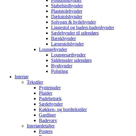
Positionshynder
Stabelstolhynder
Plaststolehynder
Dækstolshynder
Solvogn & hvilehynder
Liggestol og baden-badenhynder
Sædehynder til udendørs
Bænkhynder
Lænestolshynder
Loungehynder
Loungesæthynder
Siddepuder udendørs
Ryghynder
Polstring
Interiør
Tekstiler
Pyntepuder
Plaider
Pudebetræk
Sædehynder
Køkken- og bordtekstiler
Gardiner
Badevæv
Interiørdetaljer
Posters