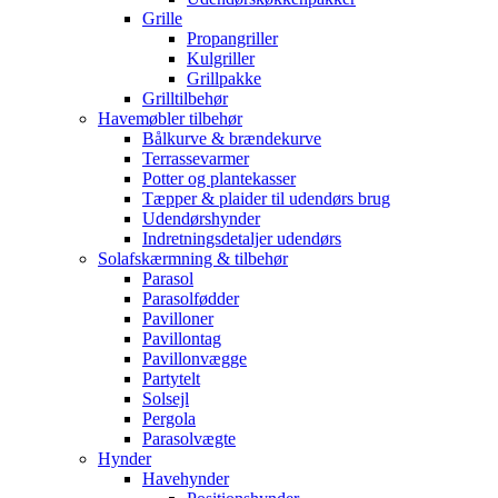
Grille
Propangriller
Kulgriller
Grillpakke
Grilltilbehør
Havemøbler tilbehør
Bålkurve & brændekurve
Terrassevarmer
Potter og plantekasser
Tæpper & plaider til udendørs brug
Udendørshynder
Indretningsdetaljer udendørs
Solafskærmning & tilbehør
Parasol
Parasolfødder
Pavilloner
Pavillontag
Pavillonvægge
Partytelt
Solsejl
Pergola
Parasolvægte
Hynder
Havehynder