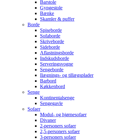
Barstole
Gyngestole
Bænke
Skamler & puffer
Borde
Spiseborde
Sofaborde
Skriveborde
Sideborde
Aflastningsborde
Indskudsborde
Serveringsvogne
Sengeborde
Ilægnings- og tillægsplader
Barbord
Køkkenbord
Senge
Kontinentalsenge
Sengegavle
Sofaer
Modul- og hjørnesofaer
Divaner
2-personers sofaer
2,5-personers sofaer
3-personers sofaer