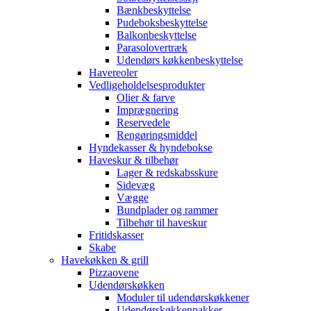
Bænkbeskyttelse
Pudeboksbeskyttelse
Balkonbeskyttelse
Parasolovertræk
Udendørs køkkenbeskyttelse
Havereoler
Vedligeholdelsesprodukter
Olier & farve
Imprægnering
Reservedele
Rengøringsmiddel
Hyndekasser & hyndebokse
Haveskur & tilbehør
Lager & redskabsskure
Sidevæg
Vægge
Bundplader og rammer
Tilbehør til haveskur
Fritidskasser
Skabe
Havekøkken & grill
Pizzaovene
Udendørskøkken
Moduler til udendørskøkkener
Udendørskøkkenpakker