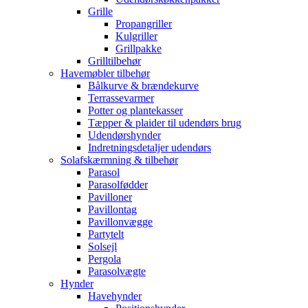
Grille
Propangriller
Kulgriller
Grillpakke
Grilltilbehør
Havemøbler tilbehør
Bålkurve & brændekurve
Terrassevarmer
Potter og plantekasser
Tæpper & plaider til udendørs brug
Udendørshynder
Indretningsdetaljer udendørs
Solafskærmning & tilbehør
Parasol
Parasolfødder
Pavilloner
Pavillontag
Pavillonvægge
Partytelt
Solsejl
Pergola
Parasolvægte
Hynder
Havehynder