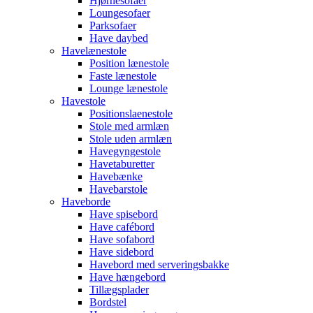
Hjørnesofaer
Loungesofaer
Parksofaer
Have daybed
Havelænestole
Position lænestole
Faste lænestole
Lounge lænestole
Havestole
Positionslaenestole
Stole med armlæn
Stole uden armlæn
Havegyngestole
Havetaburetter
Havebænke
Havebarstole
Haveborde
Have spisebord
Have cafébord
Have sofabord
Have sidebord
Havebord med serveringsbakke
Have hængebord
Tillægsplader
Bordstel