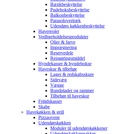
Bænkbeskyttelse
Pudeboksbeskyttelse
Balkonbeskyttelse
Parasolovertræk
Udendørs køkkenbeskyttelse
Havereoler
Vedligeholdelsesprodukter
Olier & farve
Imprægnering
Reservedele
Rengøringsmiddel
Hyndekasser & hyndebokse
Haveskur & tilbehør
Lager & redskabsskure
Sidevæg
Vægge
Bundplader og rammer
Tilbehør til haveskur
Fritidskasser
Skabe
Havekøkken & grill
Pizzaovene
Udendørskøkken
Moduler til udendørskøkkener
Udendørskøkkenpakker