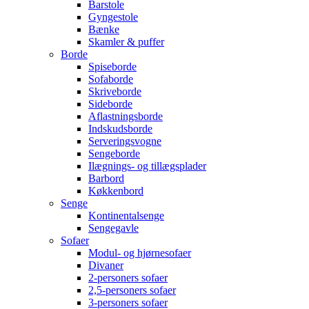
Barstole
Gyngestole
Bænke
Skamler & puffer
Borde
Spiseborde
Sofaborde
Skriveborde
Sideborde
Aflastningsborde
Indskudsborde
Serveringsvogne
Sengeborde
Ilægnings- og tillægsplader
Barbord
Køkkenbord
Senge
Kontinentalsenge
Sengegavle
Sofaer
Modul- og hjørnesofaer
Divaner
2-personers sofaer
2,5-personers sofaer
3-personers sofaer