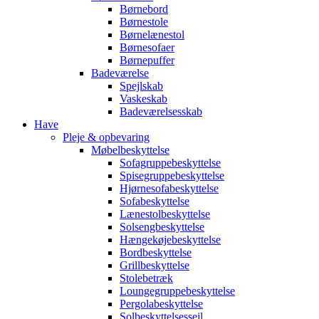
Børnebord
Børnestole
Børnelænestol
Børnesofaer
Børnepuffer
Badeværelse
Spejlskab
Vaskeskab
Badeværelsesskab
Have
Pleje & opbevaring
Møbelbeskyttelse
Sofagruppebeskyttelse
Spisegruppebeskyttelse
Hjørnesofabeskyttelse
Sofabeskyttelse
Lænestolbeskyttelse
Solsengbeskyttelse
Hængekøjebeskyttelse
Bordbeskyttelse
Grillbeskyttelse
Stolebetræk
Loungegruppebeskyttelse
Pergolabeskyttelse
Solbeskyttelsessejl