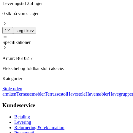
Leveringstid 2-4 uger
0 stk på vores lager
1
Læg i kurv
Specifikationer
Art.nr: B6102-7
Fleksibel og foldbar stol i akacie.
Kategorier
Stole uden
armlæn
Terrassemøbler
Terrassestol
Havestole
Havemøbler
Havegruppe
Kundeservice
Betaling
Levering
Returnering & reklamation
Prisgaranti