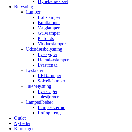
Dynebetræk sæt
Belysning
Lamper
Loftslamper
Bordlamper
Væglamper
Gulvlamper
Plafonds
Vindueslamper
Udendørsbelysning
Lyselygter
Udendørslamper
Lysstrenge
Lyskilder
LED-lamper
Solcellelamper
Julebelysning
Lysestager
Julestjerner
Lampetilbehør
Lampeskærme
Loftophæng
Outlet
Nyheder
Kampagner