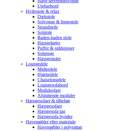
Have serveringsvogne
Utebarbord
Hvilestole & relax
Dækstole
Solvogne & liggestole
Strandstole
Solstole
Baden-baden stole
Hængekøjer
Puffer & siddeposer
Solsenge
Hængestoler
Loungedele
Midterdele
Hjørnedele
Chaiselongdele
Loungesofabord
Modulsofaer
Afsluttende moduler
Hængesofaer & tilbehør
Hængesofaer
Hængesofa tag
Hængesofa hynder
Havemøbler efter materiale
Havemøbler i polyrattan