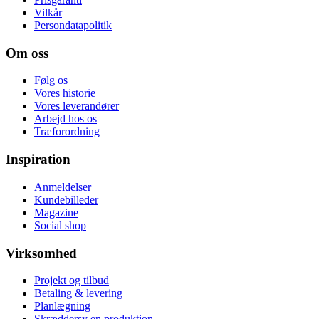
Vilkår
Persondatapolitik
Om oss
Følg os
Vores historie
Vores leverandører
Arbejd hos os
Træforordning
Inspiration
Anmeldelser
Kundebilleder
Magazine
Social shop
Virksomhed
Projekt og tilbud
Betaling & levering
Planlægning
Skræddersy en produktion