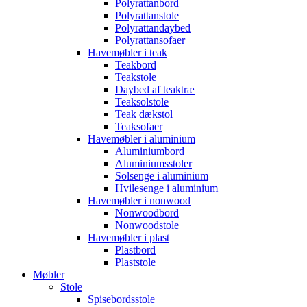
Polyrattanbord
Polyrattanstole
Polyrattandaybed
Polyrattansofaer
Havemøbler i teak
Teakbord
Teakstole
Daybed af teaktræ
Teaksolstole
Teak dækstol
Teaksofaer
Havemøbler i aluminium
Aluminiumbord
Aluminiumsstoler
Solsenge i aluminium
Hvilesenge i aluminium
Havemøbler i nonwood
Nonwoodbord
Nonwoodstole
Havemøbler i plast
Plastbord
Plaststole
Møbler
Stole
Spisebordsstole