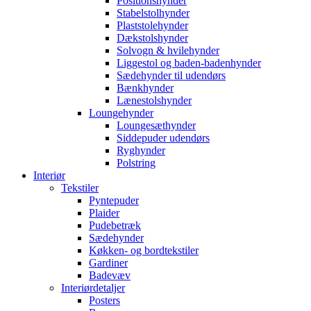
Positionshynder
Stabelstolhynder
Plaststolehynder
Dækstolshynder
Solvogn & hvilehynder
Liggestol og baden-badenhynder
Sædehynder til udendørs
Bænkhynder
Lænestolshynder
Loungehynder
Loungesæthynder
Siddepuder udendørs
Ryghynder
Polstring
Interiør
Tekstiler
Pyntepuder
Plaider
Pudebetræk
Sædehynder
Køkken- og bordtekstiler
Gardiner
Badevæv
Interiørdetaljer
Posters