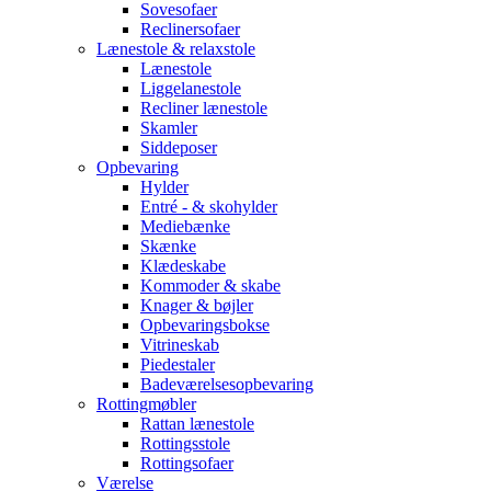
Sovesofaer
Reclinersofaer
Lænestole & relaxstole
Lænestole
Liggelanestole
Recliner lænestole
Skamler
Siddeposer
Opbevaring
Hylder
Entré - & skohylder
Mediebænke
Skænke
Klædeskabe
Kommoder & skabe
Knager & bøjler
Opbevaringsbokse
Vitrineskab
Piedestaler
Badeværelsesopbevaring
Rottingmøbler
Rattan lænestole
Rottingsstole
Rottingsofaer
Værelse