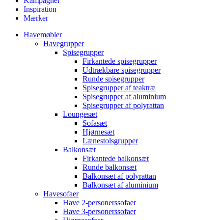
Kampagner
Inspiration
Mærker
Havemøbler
Havegrupper
Spisegrupper
Firkantede spisegrupper
Udtrækbare spisegrupper
Runde spisegrupper
Spisegrupper af teaktræ
Spisegrupper af aluminium
Spisegrupper af polyrattan
Loungesæt
Sofasæt
Hjørnesæt
Lænestolsgrupper
Balkonsæt
Firkantede balkonsæt
Runde balkonsæt
Balkonsæt af polyrattan
Balkonsæt af aluminium
Havesofaer
Have 2-personerssofaer
Have 3-personerssofaer