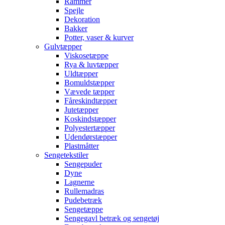
Rammer
Spejle
Dekoration
Bakker
Potter, vaser & kurver
Gulvtæpper
Viskosetæppe
Rya & luvtæpper
Uldtæpper
Bomuldstæpper
Vævede tæpper
Fåreskindtæpper
Jutetæpper
Koskindstæpper
Polyestertæpper
Udendørstæpper
Plastmåtter
Sengetekstiler
Sengepuder
Dyne
Lagnerne
Rullemadras
Pudebetræk
Sengetæppe
Sengegavl betræk og sengetøj