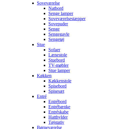
Soveværelse
Natbord
Senge lamper
Soveværelsestæpper
Sovepuder
Senge
Sengegavle
Sengetøj
Stue
Sofaer
Lænestole
Stuebord
TV-møbler
Stue lamper
Køkken
Køkkenstole
Spisebord
Spisesæt
Entré
Entrébord
Entrébænke
Entréskabe
Hatthylder
Tøjstativ
Børneværelse