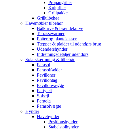
Propangriller
Kulgriller
Grillpakke
Grilltilbehør
Havemøbler tilbehør
Bålkurve & brændekurve
Terrassevarmer
Potter og plantekasser
Tæpper & plaider til udendørs brug
Udendørshynder
Indretningsdetaljer udendørs
Solafskærmning & tilbehør
Parasol
Parasolfødder
Pavilloner
Pavillontag
Pavillonvægge
Partytelt
Solsejl
Pergola
Parasolvægte
Hynder
Havehynder
Positionshynder
Stabelstolhynder