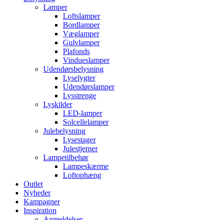
Lamper
Loftslamper
Bordlamper
Væglamper
Gulvlamper
Plafonds
Vindueslamper
Udendørsbelysning
Lyselygter
Udendørslamper
Lysstrenge
Lyskilder
LED-lamper
Solcellelamper
Julebelysning
Lysestager
Julestjerner
Lampetilbehør
Lampeskærme
Loftophæng
Outlet
Nyheder
Kampagner
Inspiration
Anmeldelser