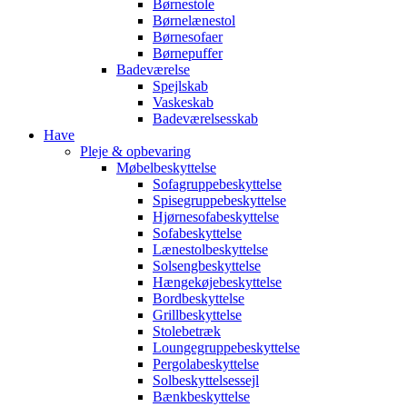
Børnestole
Børnelænestol
Børnesofaer
Børnepuffer
Badeværelse
Spejlskab
Vaskeskab
Badeværelsesskab
Have
Pleje & opbevaring
Møbelbeskyttelse
Sofagruppebeskyttelse
Spisegruppebeskyttelse
Hjørnesofabeskyttelse
Sofabeskyttelse
Lænestolbeskyttelse
Solsengbeskyttelse
Hængekøjebeskyttelse
Bordbeskyttelse
Grillbeskyttelse
Stolebetræk
Loungegruppebeskyttelse
Pergolabeskyttelse
Solbeskyttelsessejl
Bænkbeskyttelse