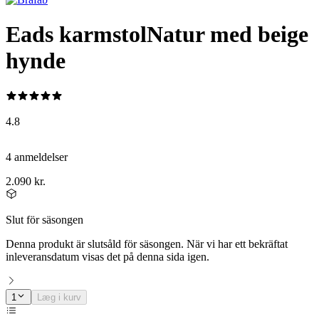
Eads karmstol
Natur med beige
hynde
4.8
4 anmeldelser
2.090 kr.
Slut för säsongen
Denna produkt är slutsåld för säsongen. När vi har ett bekräftat
inleveransdatum visas det på denna sida igen.
1
Læg i kurv