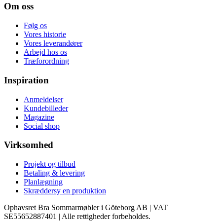
Om oss
Følg os
Vores historie
Vores leverandører
Arbejd hos os
Træforordning
Inspiration
Anmeldelser
Kundebilleder
Magazine
Social shop
Virksomhed
Projekt og tilbud
Betaling & levering
Planlægning
Skræddersy en produktion
Ophavsret Bra Sommarmøbler i Göteborg AB | VAT
SE55652887401 | Alle rettigheder forbeholdes.