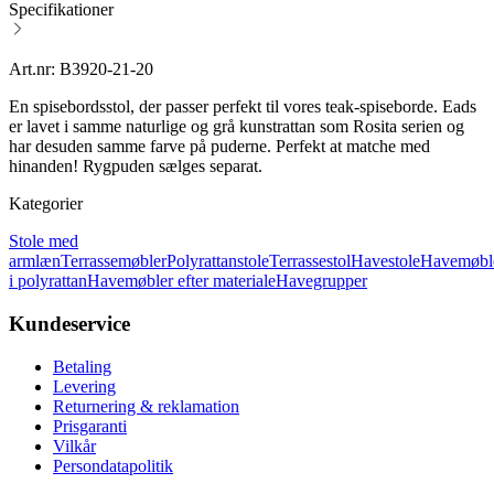
Specifikationer
Art.nr: B3920-21-20
En spisebordsstol, der passer perfekt til vores teak-spiseborde. Eads
er lavet i samme naturlige og grå kunstrattan som Rosita serien og
har desuden samme farve på puderne. Perfekt at matche med
hinanden! Rygpuden sælges separat.
Kategorier
Stole med
armlæn
Terrassemøbler
Polyrattanstole
Terrassestol
Havestole
Havemøbl
i polyrattan
Havemøbler efter materiale
Havegrupper
Kundeservice
Betaling
Levering
Returnering & reklamation
Prisgaranti
Vilkår
Persondatapolitik