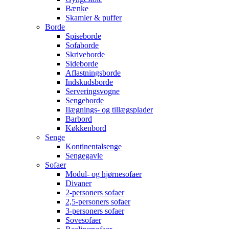
Bænke
Skamler & puffer
Borde
Spiseborde
Sofaborde
Skriveborde
Sideborde
Aflastningsborde
Indskudsborde
Serveringsvogne
Sengeborde
Ilægnings- og tillægsplader
Barbord
Køkkenbord
Senge
Kontinentalsenge
Sengegavle
Sofaer
Modul- og hjørnesofaer
Divaner
2-personers sofaer
2,5-personers sofaer
3-personers sofaer
Sovesofaer