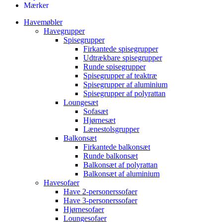
Mærker
Havemøbler
Havegrupper
Spisegrupper
Firkantede spisegrupper
Udtrækbare spisegrupper
Runde spisegrupper
Spisegrupper af teaktræ
Spisegrupper af aluminium
Spisegrupper af polyrattan
Loungesæt
Sofasæt
Hjørnesæt
Lænestolsgrupper
Balkonsæt
Firkantede balkonsæt
Runde balkonsæt
Balkonsæt af polyrattan
Balkonsæt af aluminium
Havesofaer
Have 2-personerssofaer
Have 3-personerssofaer
Hjørnesofaer
Loungesofaer