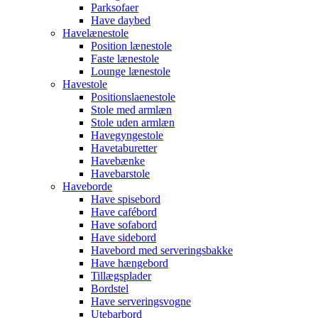
Parksofaer
Have daybed
Havelænestole
Position lænestole
Faste lænestole
Lounge lænestole
Havestole
Positionslaenestole
Stole med armlæn
Stole uden armlæn
Havegyngestole
Havetaburetter
Havebænke
Havebarstole
Haveborde
Have spisebord
Have cafébord
Have sofabord
Have sidebord
Havebord med serveringsbakke
Have hængebord
Tillægsplader
Bordstel
Have serveringsvogne
Utebarbord