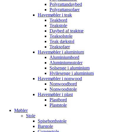
Polyrattandaybed
Polyrattansofaer
Havemøbler i teak
Teakbord
Teakstole
Daybed af teaktræ
Teaksolstole
Teak dækstol
Teaksofaer
Havemøbler i aluminium
Aluminiumbord
Aluminiumsstoler
Solsenge i aluminium
Hvilesenge i aluminium
Havemøbler i nonwood
Nonwoodbord
Nonwoodstole
Havemøbler i plast
Plastbord
Plaststole
Møbler
Stole
Spisebordsstole
Barstole
Gyngestole