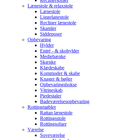
Reclinersofaer
Lænestole & relaxstole
Lænestole
Liggelanestole
Recliner lænestole
Skamler
Siddeposer
Opbevaring
Hylder
Entré - & skohylder
Mediebænke
Skænke
Klædeskabe
Kommoder & skabe
Knager & bøjler
Opbevaringsbokse
Vitrineskab
Piedestaler
Badeværelsesopbevaring
Rottingmøbler
Rattan lænestole
Rottingsstole
Rottingsofaer
Værelse
Soveværelse