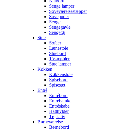
Natbord
Senge lamper
Soveværelsestæpper
Sovepuder
Senge
Sengegavle
Sengetøj
Stue
Sofaer
Lænestole
Stuebord
TV-møbler
Stue lamper
Køkken
Køkkenstole
Spisebord
Spisesæt
Entré
Entrébord
Entrébænke
Entréskabe
Hatthylder
Tøjstativ
Børneværelse
Børnebord