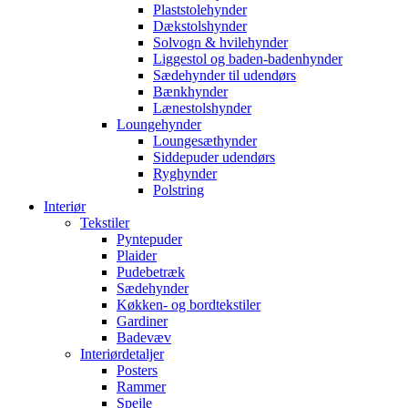
Plaststolehynder
Dækstolshynder
Solvogn & hvilehynder
Liggestol og baden-badenhynder
Sædehynder til udendørs
Bænkhynder
Lænestolshynder
Loungehynder
Loungesæthynder
Siddepuder udendørs
Ryghynder
Polstring
Interiør
Tekstiler
Pyntepuder
Plaider
Pudebetræk
Sædehynder
Køkken- og bordtekstiler
Gardiner
Badevæv
Interiørdetaljer
Posters
Rammer
Spejle