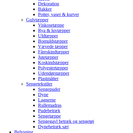
Dekoration
Bakker
Potter, vaser & kurver
Gulvtæpper
Viskosetæppe
Rya & luvtæpper
Uldtæpper
Bomuldstæpper
Vævede tæpper
Fåreskindtæpper
Jutetæpper
Koskindstæpper
Polyestertæpper
Udendørstæpper
Plastmåtter
Sengetekstiler
Sengepuder
Dyne
Lagnerne
Rullemadras
Pudebetræk
Sengetæppe
Sengegavl betræk og sengetøj
Dynebetræk sæt
Belysning