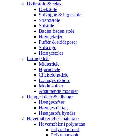
Hvilestole & relax
Dækstole
Solvogne & liggestole
Strandstole
Solstole
Baden-baden stole
Hængekøjer
Puffer & siddeposer
Solsenge
Hængestoler
Loungedele
Midterdele
Hjørnedele
Chaiselongdele
Loungesofabord
Modulsofaer
Afsluttende moduler
Hængesofaer & tilbehør
Hængesofaer
Hængesofa tag
Hængesofa hynder
Havemøbler efter materiale
Havemøbler i polyrattan
Polyrattanbord
Polyrattanstole