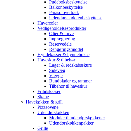
Pudeboksbeskyttelse
Balkonbeskyttelse
Parasolovertræk
Udendørs køkkenbeskyttelse
Havereoler
Vedligeholdelsesprodukter
Olier & farve
Imprægnering
Reservedele
Rengøringsmiddel
Hyndekasser & hyndebokse
Haveskur & tilbehør
Lager & redskabsskure
Sidevæg
Vægge
Bundplader og rammer
Tilbehør til haveskur
Fritidskasser
Skabe
Havekøkken & grill
Pizzaovene
Udendørskøkken
Moduler til udendørskøkkener
Udendørskøkkenpakker
Grille