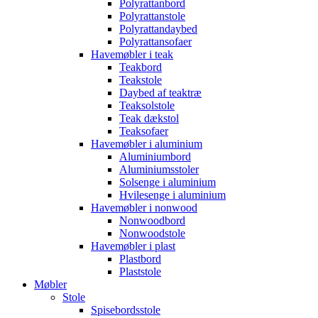
Polyrattanbord
Polyrattanstole
Polyrattandaybed
Polyrattansofaer
Havemøbler i teak
Teakbord
Teakstole
Daybed af teaktræ
Teaksolstole
Teak dækstol
Teaksofaer
Havemøbler i aluminium
Aluminiumbord
Aluminiumsstoler
Solsenge i aluminium
Hvilesenge i aluminium
Havemøbler i nonwood
Nonwoodbord
Nonwoodstole
Havemøbler i plast
Plastbord
Plaststole
Møbler
Stole
Spisebordsstole