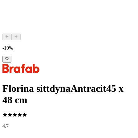
-10%
Florina sittdyna
Antracit
45 x
48 cm
4.7