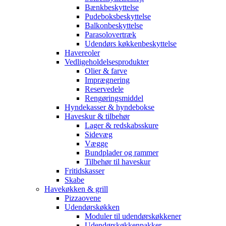
Bænkbeskyttelse
Pudeboksbeskyttelse
Balkonbeskyttelse
Parasolovertræk
Udendørs køkkenbeskyttelse
Havereoler
Vedligeholdelsesprodukter
Olier & farve
Imprægnering
Reservedele
Rengøringsmiddel
Hyndekasser & hyndebokse
Haveskur & tilbehør
Lager & redskabsskure
Sidevæg
Vægge
Bundplader og rammer
Tilbehør til haveskur
Fritidskasser
Skabe
Havekøkken & grill
Pizzaovene
Udendørskøkken
Moduler til udendørskøkkener
Udendørskøkkenpakker