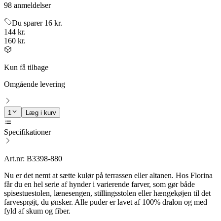
98 anmeldelser
Du sparer 16 kr.
144 kr.
160 kr.
Kun få tilbage
Omgående levering
1
Læg i kurv
Specifikationer
Art.nr: B3398-880
Nu er det nemt at sætte kulør på terrassen eller altanen. Hos Florina
får du en hel serie af hynder i varierende farver, som gør både
spisestuestolen, lænesengen, stillingsstolen eller hængekøjen til det
farvesprøjt, du ønsker. Alle puder er lavet af 100% dralon og med
fyld af skum og fiber.