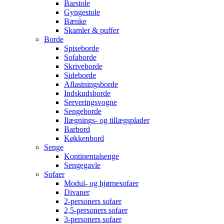
Barstole
Gyngestole
Bænke
Skamler & puffer
Borde
Spiseborde
Sofaborde
Skriveborde
Sideborde
Aflastningsborde
Indskudsborde
Serveringsvogne
Sengeborde
Ilægnings- og tillægsplader
Barbord
Køkkenbord
Senge
Kontinentalsenge
Sengegavle
Sofaer
Modul- og hjørnesofaer
Divaner
2-personers sofaer
2,5-personers sofaer
3-personers sofaer