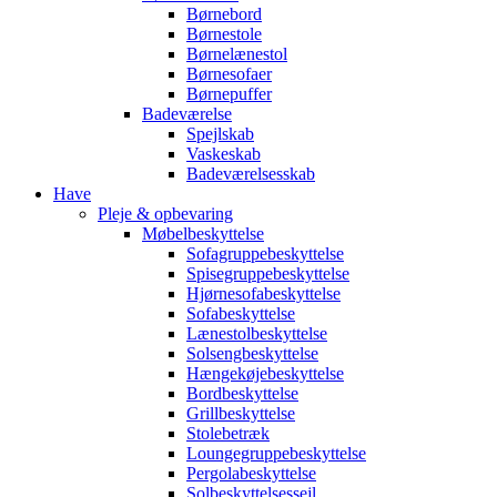
Børnebord
Børnestole
Børnelænestol
Børnesofaer
Børnepuffer
Badeværelse
Spejlskab
Vaskeskab
Badeværelsesskab
Have
Pleje & opbevaring
Møbelbeskyttelse
Sofagruppebeskyttelse
Spisegruppebeskyttelse
Hjørnesofabeskyttelse
Sofabeskyttelse
Lænestolbeskyttelse
Solsengbeskyttelse
Hængekøjebeskyttelse
Bordbeskyttelse
Grillbeskyttelse
Stolebetræk
Loungegruppebeskyttelse
Pergolabeskyttelse
Solbeskyttelsessejl