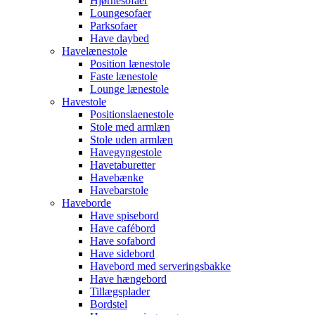
Hjørnesofaer
Loungesofaer
Parksofaer
Have daybed
Havelænestole
Position lænestole
Faste lænestole
Lounge lænestole
Havestole
Positionslaenestole
Stole med armlæn
Stole uden armlæn
Havegyngestole
Havetaburetter
Havebænke
Havebarstole
Haveborde
Have spisebord
Have cafébord
Have sofabord
Have sidebord
Havebord med serveringsbakke
Have hængebord
Tillægsplader
Bordstel