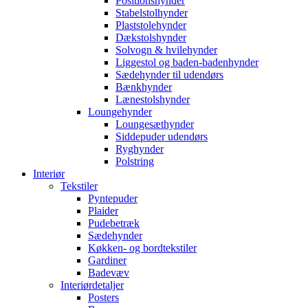
Positionshynder
Stabelstolhynder
Plaststolehynder
Dækstolshynder
Solvogn & hvilehynder
Liggestol og baden-badenhynder
Sædehynder til udendørs
Bænkhynder
Lænestolshynder
Loungehynder
Loungesæthynder
Siddepuder udendørs
Ryghynder
Polstring
Interiør
Tekstiler
Pyntepuder
Plaider
Pudebetræk
Sædehynder
Køkken- og bordtekstiler
Gardiner
Badevæv
Interiørdetaljer
Posters