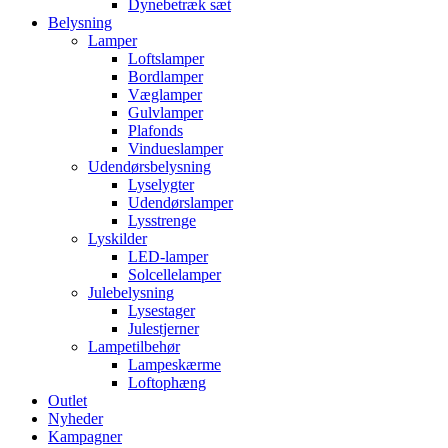
Dynebetræk sæt
Belysning
Lamper
Loftslamper
Bordlamper
Væglamper
Gulvlamper
Plafonds
Vindueslamper
Udendørsbelysning
Lyselygter
Udendørslamper
Lysstrenge
Lyskilder
LED-lamper
Solcellelamper
Julebelysning
Lysestager
Julestjerner
Lampetilbehør
Lampeskærme
Loftophæng
Outlet
Nyheder
Kampagner