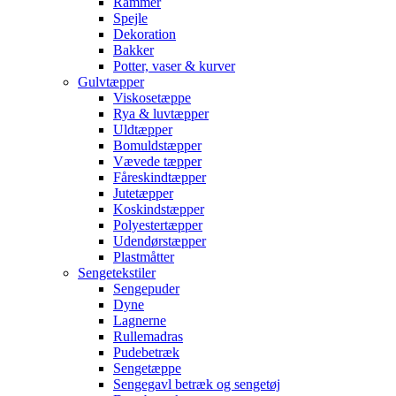
Rammer
Spejle
Dekoration
Bakker
Potter, vaser & kurver
Gulvtæpper
Viskosetæppe
Rya & luvtæpper
Uldtæpper
Bomuldstæpper
Vævede tæpper
Fåreskindtæpper
Jutetæpper
Koskindstæpper
Polyestertæpper
Udendørstæpper
Plastmåtter
Sengetekstiler
Sengepuder
Dyne
Lagnerne
Rullemadras
Pudebetræk
Sengetæppe
Sengegavl betræk og sengetøj