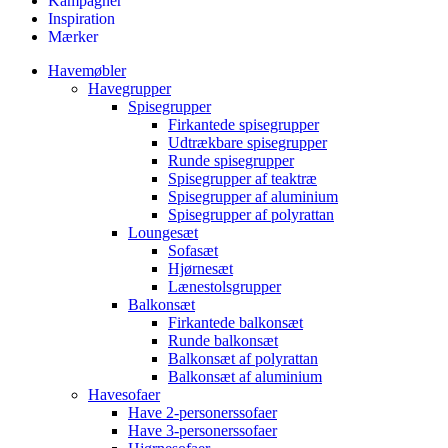
Kampagner
Inspiration
Mærker
Havemøbler
Havegrupper
Spisegrupper
Firkantede spisegrupper
Udtrækbare spisegrupper
Runde spisegrupper
Spisegrupper af teaktræ
Spisegrupper af aluminium
Spisegrupper af polyrattan
Loungesæt
Sofasæt
Hjørnesæt
Lænestolsgrupper
Balkonsæt
Firkantede balkonsæt
Runde balkonsæt
Balkonsæt af polyrattan
Balkonsæt af aluminium
Havesofaer
Have 2-personerssofaer
Have 3-personerssofaer