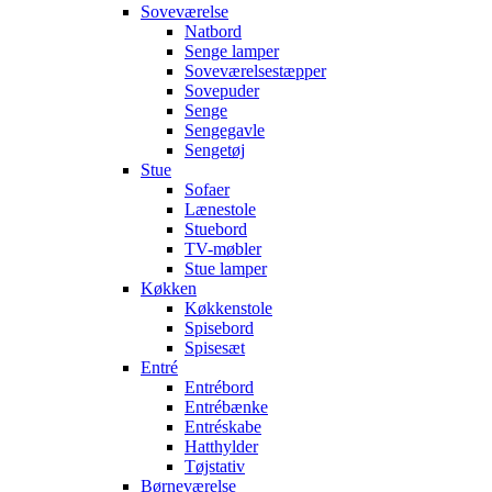
Soveværelse
Natbord
Senge lamper
Soveværelsestæpper
Sovepuder
Senge
Sengegavle
Sengetøj
Stue
Sofaer
Lænestole
Stuebord
TV-møbler
Stue lamper
Køkken
Køkkenstole
Spisebord
Spisesæt
Entré
Entrébord
Entrébænke
Entréskabe
Hatthylder
Tøjstativ
Børneværelse