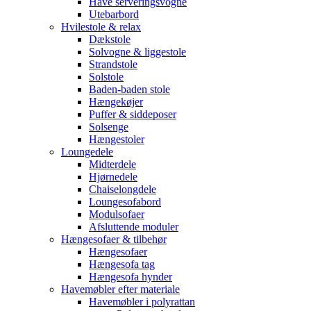
Have serveringsvogne
Utebarbord
Hvilestole & relax
Dækstole
Solvogne & liggestole
Strandstole
Solstole
Baden-baden stole
Hængekøjer
Puffer & siddeposer
Solsenge
Hængestoler
Loungedele
Midterdele
Hjørnedele
Chaiselongdele
Loungesofabord
Modulsofaer
Afsluttende moduler
Hængesofaer & tilbehør
Hængesofaer
Hængesofa tag
Hængesofa hynder
Havemøbler efter materiale
Havemøbler i polyrattan