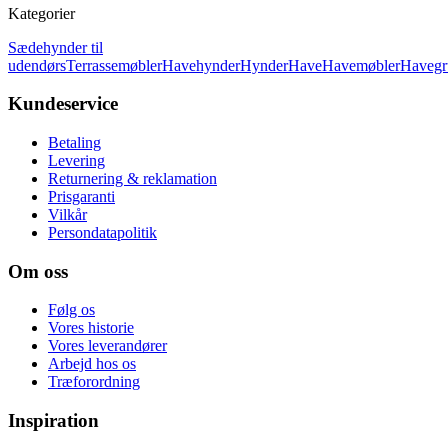
Kategorier
Sædehynder til
udendørs
Terrassemøbler
Havehynder
Hynder
Have
Havemøbler
Havegr
Kundeservice
Betaling
Levering
Returnering & reklamation
Prisgaranti
Vilkår
Persondatapolitik
Om oss
Følg os
Vores historie
Vores leverandører
Arbejd hos os
Træforordning
Inspiration