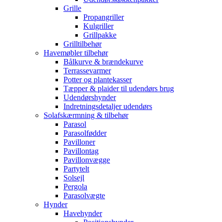
Grille
Propangriller
Kulgriller
Grillpakke
Grilltilbehør
Havemøbler tilbehør
Bålkurve & brændekurve
Terrassevarmer
Potter og plantekasser
Tæpper & plaider til udendørs brug
Udendørshynder
Indretningsdetaljer udendørs
Solafskærmning & tilbehør
Parasol
Parasolfødder
Pavilloner
Pavillontag
Pavillonvægge
Partytelt
Solsejl
Pergola
Parasolvægte
Hynder
Havehynder