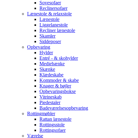
Sovesofaer
Reclinersofaer
Lænestole & relaxstole
Lænestole
Liggelanestole
Recliner lænestole
Skamler
Siddeposer
Opbevaring
Hylder
Entré - & skohylder
Mediebænke
Skænke
Klædeskabe
Kommoder & skabe
Knager & bøjler
Opbevaringsbokse
Vitrineskab
Piedestaler
Badeværelsesopbevaring
Rottingmøbler
Rattan lænestole
Rottingsstole
Rottingsofaer
Værelse