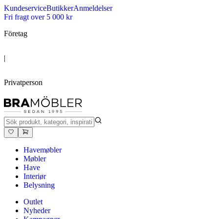
Kundeservice
Butikker
Anmeldelser
Fri fragt over 5 000 kr
Företag
|
Privatperson
Havemøbler
Møbler
Have
Interiør
Belysning
Outlet
Nyheder