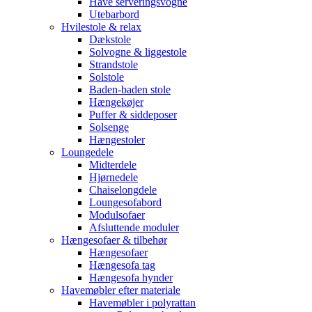
Have serveringsvogne
Utebarbord
Hvilestole & relax
Dækstole
Solvogne & liggestole
Strandstole
Solstole
Baden-baden stole
Hængekøjer
Puffer & siddeposer
Solsenge
Hængestoler
Loungedele
Midterdele
Hjørnedele
Chaiselongdele
Loungesofabord
Modulsofaer
Afsluttende moduler
Hængesofaer & tilbehør
Hængesofaer
Hængesofa tag
Hængesofa hynder
Havemøbler efter materiale
Havemøbler i polyrattan