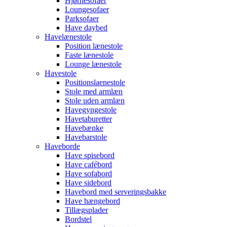
Hjørnesofaer
Loungesofaer
Parksofaer
Have daybed
Havelænestole
Position lænestole
Faste lænestole
Lounge lænestole
Havestole
Positionslaenestole
Stole med armlæn
Stole uden armlæn
Havegyngestole
Havetaburetter
Havebænke
Havebarstole
Haveborde
Have spisebord
Have cafébord
Have sofabord
Have sidebord
Havebord med serveringsbakke
Have hængebord
Tillægsplader
Bordstel