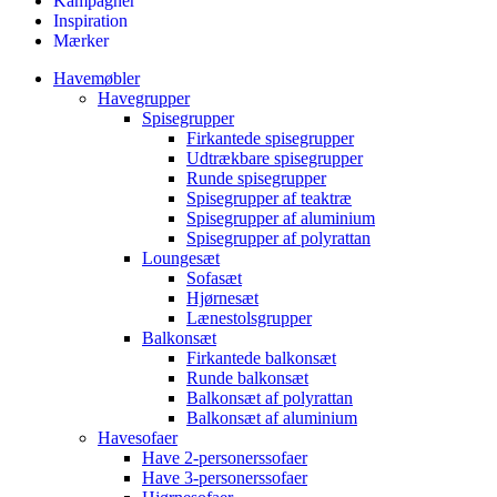
Kampagner
Inspiration
Mærker
Havemøbler
Havegrupper
Spisegrupper
Firkantede spisegrupper
Udtrækbare spisegrupper
Runde spisegrupper
Spisegrupper af teaktræ
Spisegrupper af aluminium
Spisegrupper af polyrattan
Loungesæt
Sofasæt
Hjørnesæt
Lænestolsgrupper
Balkonsæt
Firkantede balkonsæt
Runde balkonsæt
Balkonsæt af polyrattan
Balkonsæt af aluminium
Havesofaer
Have 2-personerssofaer
Have 3-personerssofaer