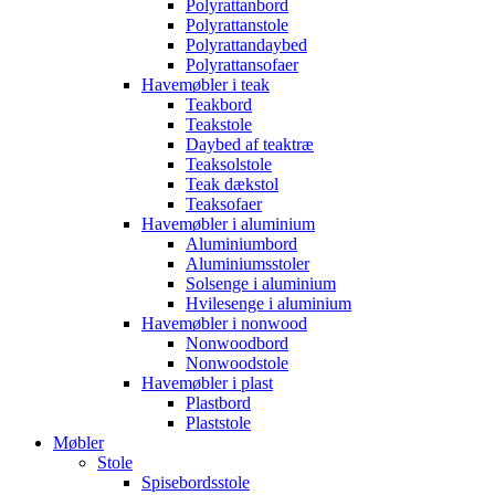
Polyrattanbord
Polyrattanstole
Polyrattandaybed
Polyrattansofaer
Havemøbler i teak
Teakbord
Teakstole
Daybed af teaktræ
Teaksolstole
Teak dækstol
Teaksofaer
Havemøbler i aluminium
Aluminiumbord
Aluminiumsstoler
Solsenge i aluminium
Hvilesenge i aluminium
Havemøbler i nonwood
Nonwoodbord
Nonwoodstole
Havemøbler i plast
Plastbord
Plaststole
Møbler
Stole
Spisebordsstole