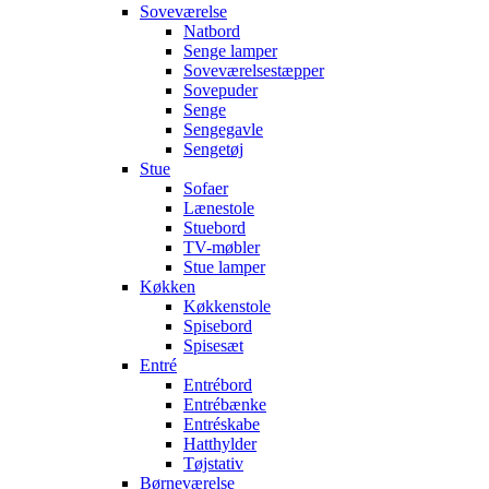
Soveværelse
Natbord
Senge lamper
Soveværelsestæpper
Sovepuder
Senge
Sengegavle
Sengetøj
Stue
Sofaer
Lænestole
Stuebord
TV-møbler
Stue lamper
Køkken
Køkkenstole
Spisebord
Spisesæt
Entré
Entrébord
Entrébænke
Entréskabe
Hatthylder
Tøjstativ
Børneværelse