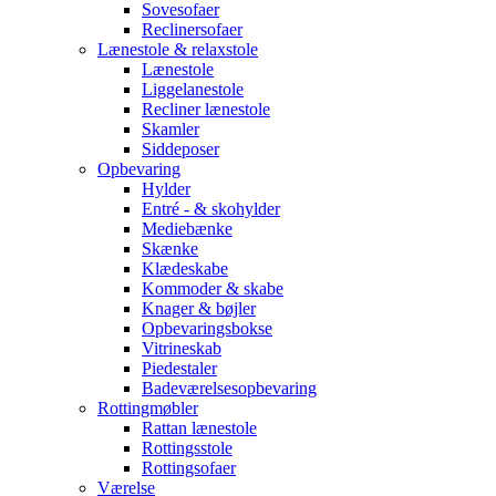
Sovesofaer
Reclinersofaer
Lænestole & relaxstole
Lænestole
Liggelanestole
Recliner lænestole
Skamler
Siddeposer
Opbevaring
Hylder
Entré - & skohylder
Mediebænke
Skænke
Klædeskabe
Kommoder & skabe
Knager & bøjler
Opbevaringsbokse
Vitrineskab
Piedestaler
Badeværelsesopbevaring
Rottingmøbler
Rattan lænestole
Rottingsstole
Rottingsofaer
Værelse