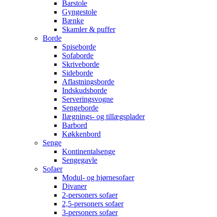
Barstole
Gyngestole
Bænke
Skamler & puffer
Borde
Spiseborde
Sofaborde
Skriveborde
Sideborde
Aflastningsborde
Indskudsborde
Serveringsvogne
Sengeborde
Ilægnings- og tillægsplader
Barbord
Køkkenbord
Senge
Kontinentalsenge
Sengegavle
Sofaer
Modul- og hjørnesofaer
Divaner
2-personers sofaer
2,5-personers sofaer
3-personers sofaer