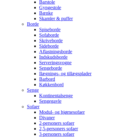
Barstole
Gyngestole
Bænke
Skamler & puffer
Borde
Spiseborde
Sofaborde
Skriveborde
Sideborde
Aflastningsborde
Indskudsborde
Serveringsvogne
Sengeborde
Ilægnings- og tillægsplader
Barbord
Køkkenbord
Senge
Kontinentalsenge
Sengegavle
Sofaer
Modul- og hjørnesofaer
Divaner
2-personers sofaer
2,5-personers sofaer
3-personers sofaer