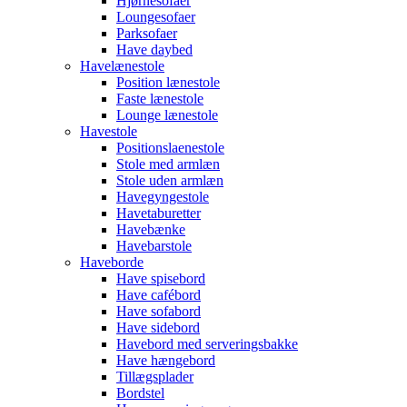
Hjørnesofaer
Loungesofaer
Parksofaer
Have daybed
Havelænestole
Position lænestole
Faste lænestole
Lounge lænestole
Havestole
Positionslaenestole
Stole med armlæn
Stole uden armlæn
Havegyngestole
Havetaburetter
Havebænke
Havebarstole
Haveborde
Have spisebord
Have cafébord
Have sofabord
Have sidebord
Havebord med serveringsbakke
Have hængebord
Tillægsplader
Bordstel