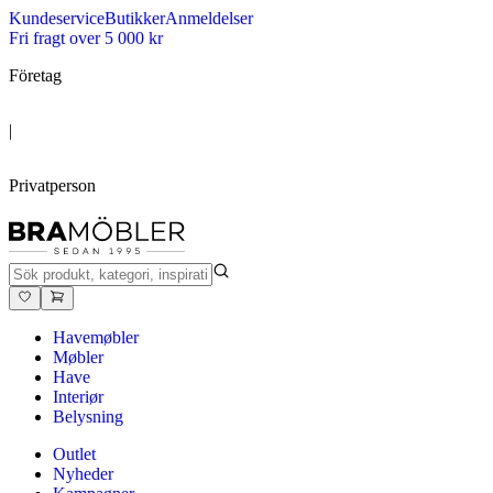
Kundeservice
Butikker
Anmeldelser
Fri fragt over 5 000 kr
Företag
|
Privatperson
Havemøbler
Møbler
Have
Interiør
Belysning
Outlet
Nyheder