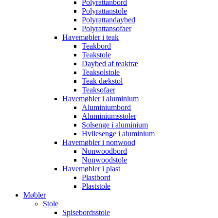
Polyrattanbord
Polyrattanstole
Polyrattandaybed
Polyrattansofaer
Havemøbler i teak
Teakbord
Teakstole
Daybed af teaktræ
Teaksolstole
Teak dækstol
Teaksofaer
Havemøbler i aluminium
Aluminiumbord
Aluminiumsstoler
Solsenge i aluminium
Hvilesenge i aluminium
Havemøbler i nonwood
Nonwoodbord
Nonwoodstole
Havemøbler i plast
Plastbord
Plaststole
Møbler
Stole
Spisebordsstole