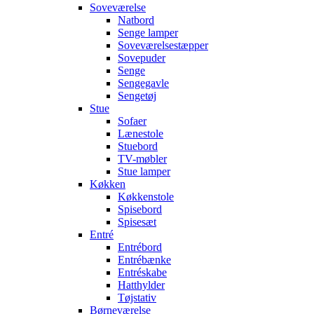
Soveværelse
Natbord
Senge lamper
Soveværelsestæpper
Sovepuder
Senge
Sengegavle
Sengetøj
Stue
Sofaer
Lænestole
Stuebord
TV-møbler
Stue lamper
Køkken
Køkkenstole
Spisebord
Spisesæt
Entré
Entrébord
Entrébænke
Entréskabe
Hatthylder
Tøjstativ
Børneværelse