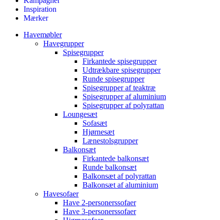
Kampagner
Inspiration
Mærker
Havemøbler
Havegrupper
Spisegrupper
Firkantede spisegrupper
Udtrækbare spisegrupper
Runde spisegrupper
Spisegrupper af teaktræ
Spisegrupper af aluminium
Spisegrupper af polyrattan
Loungesæt
Sofasæt
Hjørnesæt
Lænestolsgrupper
Balkonsæt
Firkantede balkonsæt
Runde balkonsæt
Balkonsæt af polyrattan
Balkonsæt af aluminium
Havesofaer
Have 2-personerssofaer
Have 3-personerssofaer