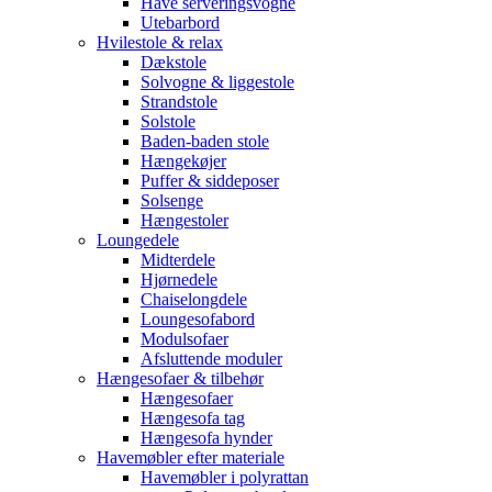
Have serveringsvogne
Utebarbord
Hvilestole & relax
Dækstole
Solvogne & liggestole
Strandstole
Solstole
Baden-baden stole
Hængekøjer
Puffer & siddeposer
Solsenge
Hængestoler
Loungedele
Midterdele
Hjørnedele
Chaiselongdele
Loungesofabord
Modulsofaer
Afsluttende moduler
Hængesofaer & tilbehør
Hængesofaer
Hængesofa tag
Hængesofa hynder
Havemøbler efter materiale
Havemøbler i polyrattan