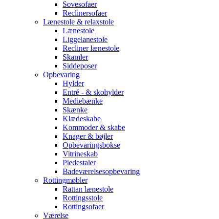
Sovesofaer
Reclinersofaer
Lænestole & relaxstole
Lænestole
Liggelanestole
Recliner lænestole
Skamler
Siddeposer
Opbevaring
Hylder
Entré - & skohylder
Mediebænke
Skænke
Klædeskabe
Kommoder & skabe
Knager & bøjler
Opbevaringsbokse
Vitrineskab
Piedestaler
Badeværelsesopbevaring
Rottingmøbler
Rattan lænestole
Rottingsstole
Rottingsofaer
Værelse