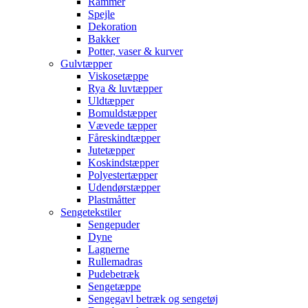
Rammer
Spejle
Dekoration
Bakker
Potter, vaser & kurver
Gulvtæpper
Viskosetæppe
Rya & luvtæpper
Uldtæpper
Bomuldstæpper
Vævede tæpper
Fåreskindtæpper
Jutetæpper
Koskindstæpper
Polyestertæpper
Udendørstæpper
Plastmåtter
Sengetekstiler
Sengepuder
Dyne
Lagnerne
Rullemadras
Pudebetræk
Sengetæppe
Sengegavl betræk og sengetøj