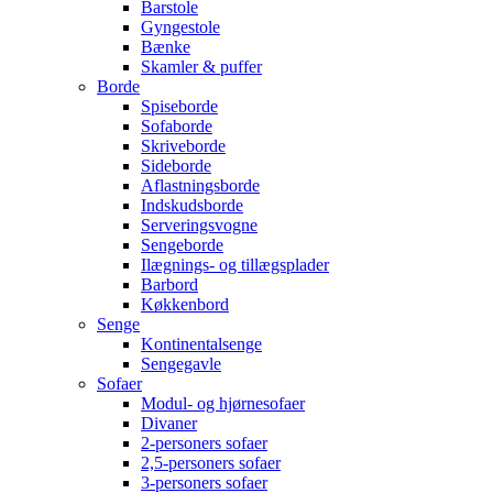
Barstole
Gyngestole
Bænke
Skamler & puffer
Borde
Spiseborde
Sofaborde
Skriveborde
Sideborde
Aflastningsborde
Indskudsborde
Serveringsvogne
Sengeborde
Ilægnings- og tillægsplader
Barbord
Køkkenbord
Senge
Kontinentalsenge
Sengegavle
Sofaer
Modul- og hjørnesofaer
Divaner
2-personers sofaer
2,5-personers sofaer
3-personers sofaer