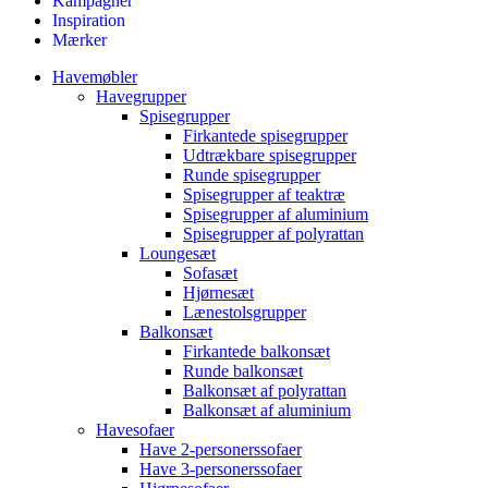
Kampagner
Inspiration
Mærker
Havemøbler
Havegrupper
Spisegrupper
Firkantede spisegrupper
Udtrækbare spisegrupper
Runde spisegrupper
Spisegrupper af teaktræ
Spisegrupper af aluminium
Spisegrupper af polyrattan
Loungesæt
Sofasæt
Hjørnesæt
Lænestolsgrupper
Balkonsæt
Firkantede balkonsæt
Runde balkonsæt
Balkonsæt af polyrattan
Balkonsæt af aluminium
Havesofaer
Have 2-personerssofaer
Have 3-personerssofaer