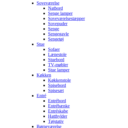
Soveværelse
Natbord
Senge lamper
Soveværelsestæpper
Sovepuder
Senge
Sengegavle
Sengetøj
Stue
Sofaer
Lænestole
Stuebord
TV-møbler
Stue lamper
Køkken
Køkkenstole
Spisebord
Spisesæt
Entré
Entrébord
Entrébænke
Entréskabe
Hatthylder
Tøjstativ
Børneværelse