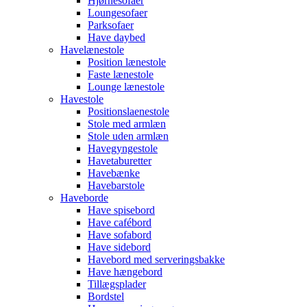
Hjørnesofaer
Loungesofaer
Parksofaer
Have daybed
Havelænestole
Position lænestole
Faste lænestole
Lounge lænestole
Havestole
Positionslaenestole
Stole med armlæn
Stole uden armlæn
Havegyngestole
Havetaburetter
Havebænke
Havebarstole
Haveborde
Have spisebord
Have cafébord
Have sofabord
Have sidebord
Havebord med serveringsbakke
Have hængebord
Tillægsplader
Bordstel