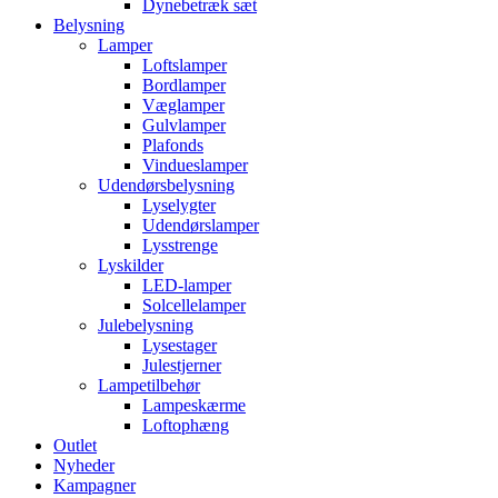
Dynebetræk sæt
Belysning
Lamper
Loftslamper
Bordlamper
Væglamper
Gulvlamper
Plafonds
Vindueslamper
Udendørsbelysning
Lyselygter
Udendørslamper
Lysstrenge
Lyskilder
LED-lamper
Solcellelamper
Julebelysning
Lysestager
Julestjerner
Lampetilbehør
Lampeskærme
Loftophæng
Outlet
Nyheder
Kampagner