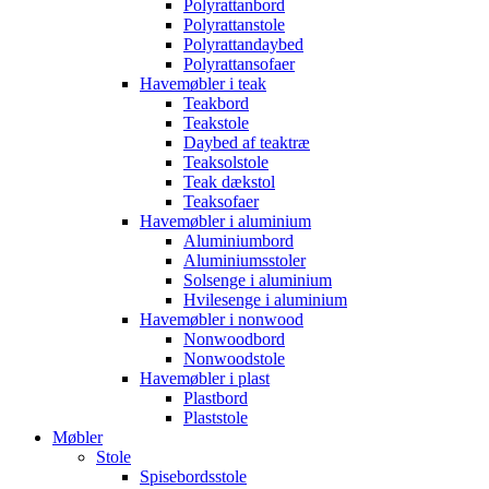
Polyrattanbord
Polyrattanstole
Polyrattandaybed
Polyrattansofaer
Havemøbler i teak
Teakbord
Teakstole
Daybed af teaktræ
Teaksolstole
Teak dækstol
Teaksofaer
Havemøbler i aluminium
Aluminiumbord
Aluminiumsstoler
Solsenge i aluminium
Hvilesenge i aluminium
Havemøbler i nonwood
Nonwoodbord
Nonwoodstole
Havemøbler i plast
Plastbord
Plaststole
Møbler
Stole
Spisebordsstole