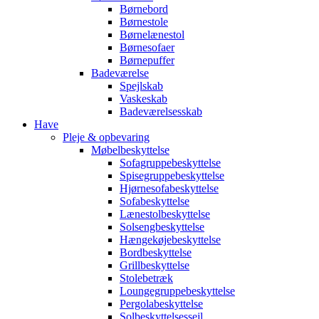
Børnebord
Børnestole
Børnelænestol
Børnesofaer
Børnepuffer
Badeværelse
Spejlskab
Vaskeskab
Badeværelsesskab
Have
Pleje & opbevaring
Møbelbeskyttelse
Sofagruppebeskyttelse
Spisegruppebeskyttelse
Hjørnesofabeskyttelse
Sofabeskyttelse
Lænestolbeskyttelse
Solsengbeskyttelse
Hængekøjebeskyttelse
Bordbeskyttelse
Grillbeskyttelse
Stolebetræk
Loungegruppebeskyttelse
Pergolabeskyttelse
Solbeskyttelsessejl