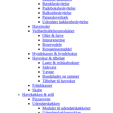
Bænkbeskyttelse
Pudeboksbeskyttelse
Balkonbeskyttelse
Parasolovertræk
Udendørs køkkenbeskyttelse
Havereoler
Vedligeholdelsesprodukter
Olier & farve
Imprægnering
Reservedele
Rengøringsmiddel
Hyndekasser & hyndebokse
Haveskur & tilbehør
Lager & redskabsskure
Sidevæg
Vægge
Bundplader og rammer
Tilbehør til haveskur
Fritidskasser
Skabe
Havekøkken & grill
Pizzaovene
Udendørskøkken
Moduler til udendørskøkkener
Udendørskøkkenpakker