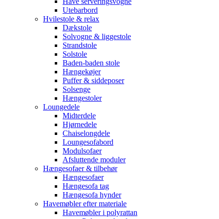
Have serveringsvogne
Utebarbord
Hvilestole & relax
Dækstole
Solvogne & liggestole
Strandstole
Solstole
Baden-baden stole
Hængekøjer
Puffer & siddeposer
Solsenge
Hængestoler
Loungedele
Midterdele
Hjørnedele
Chaiselongdele
Loungesofabord
Modulsofaer
Afsluttende moduler
Hængesofaer & tilbehør
Hængesofaer
Hængesofa tag
Hængesofa hynder
Havemøbler efter materiale
Havemøbler i polyrattan