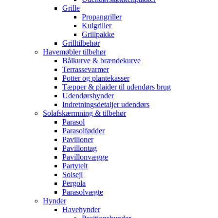
Grille
Propangriller
Kulgriller
Grillpakke
Grilltilbehør
Havemøbler tilbehør
Bålkurve & brændekurve
Terrassevarmer
Potter og plantekasser
Tæpper & plaider til udendørs brug
Udendørshynder
Indretningsdetaljer udendørs
Solafskærmning & tilbehør
Parasol
Parasolfødder
Pavilloner
Pavillontag
Pavillonvægge
Partytelt
Solsejl
Pergola
Parasolvægte
Hynder
Havehynder