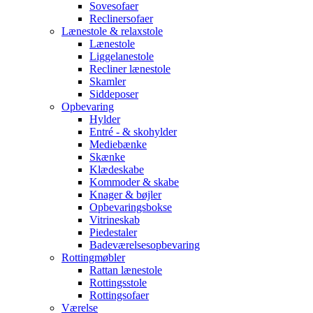
Sovesofaer
Reclinersofaer
Lænestole & relaxstole
Lænestole
Liggelanestole
Recliner lænestole
Skamler
Siddeposer
Opbevaring
Hylder
Entré - & skohylder
Mediebænke
Skænke
Klædeskabe
Kommoder & skabe
Knager & bøjler
Opbevaringsbokse
Vitrineskab
Piedestaler
Badeværelsesopbevaring
Rottingmøbler
Rattan lænestole
Rottingsstole
Rottingsofaer
Værelse