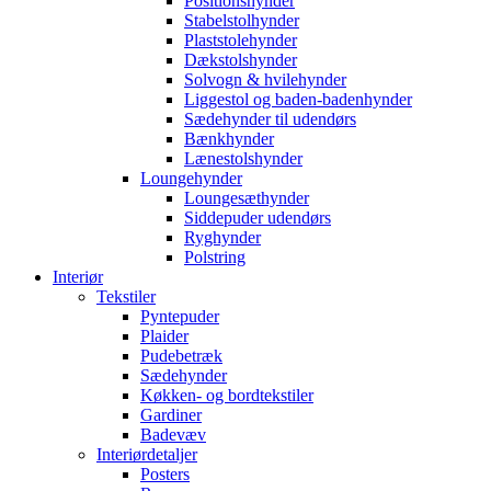
Positionshynder
Stabelstolhynder
Plaststolehynder
Dækstolshynder
Solvogn & hvilehynder
Liggestol og baden-badenhynder
Sædehynder til udendørs
Bænkhynder
Lænestolshynder
Loungehynder
Loungesæthynder
Siddepuder udendørs
Ryghynder
Polstring
Interiør
Tekstiler
Pyntepuder
Plaider
Pudebetræk
Sædehynder
Køkken- og bordtekstiler
Gardiner
Badevæv
Interiørdetaljer
Posters