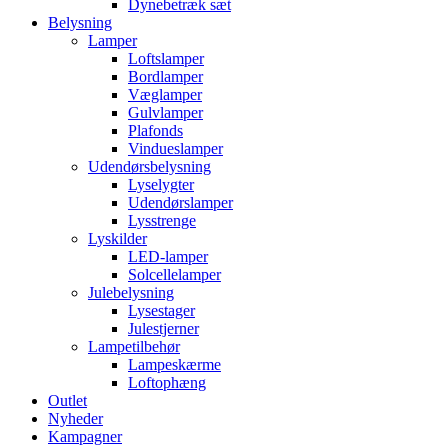
Dynebetræk sæt
Belysning
Lamper
Loftslamper
Bordlamper
Væglamper
Gulvlamper
Plafonds
Vindueslamper
Udendørsbelysning
Lyselygter
Udendørslamper
Lysstrenge
Lyskilder
LED-lamper
Solcellelamper
Julebelysning
Lysestager
Julestjerner
Lampetilbehør
Lampeskærme
Loftophæng
Outlet
Nyheder
Kampagner