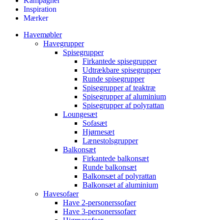
Kampagner
Inspiration
Mærker
Havemøbler
Havegrupper
Spisegrupper
Firkantede spisegrupper
Udtrækbare spisegrupper
Runde spisegrupper
Spisegrupper af teaktræ
Spisegrupper af aluminium
Spisegrupper af polyrattan
Loungesæt
Sofasæt
Hjørnesæt
Lænestolsgrupper
Balkonsæt
Firkantede balkonsæt
Runde balkonsæt
Balkonsæt af polyrattan
Balkonsæt af aluminium
Havesofaer
Have 2-personerssofaer
Have 3-personerssofaer