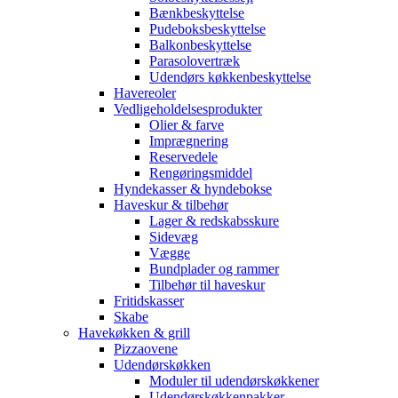
Bænkbeskyttelse
Pudeboksbeskyttelse
Balkonbeskyttelse
Parasolovertræk
Udendørs køkkenbeskyttelse
Havereoler
Vedligeholdelsesprodukter
Olier & farve
Imprægnering
Reservedele
Rengøringsmiddel
Hyndekasser & hyndebokse
Haveskur & tilbehør
Lager & redskabsskure
Sidevæg
Vægge
Bundplader og rammer
Tilbehør til haveskur
Fritidskasser
Skabe
Havekøkken & grill
Pizzaovene
Udendørskøkken
Moduler til udendørskøkkener
Udendørskøkkenpakker