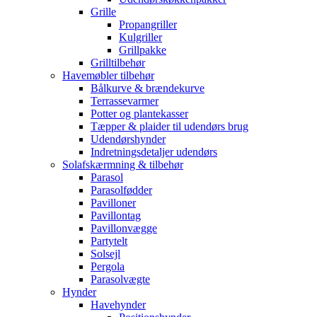
Grille
Propangriller
Kulgriller
Grillpakke
Grilltilbehør
Havemøbler tilbehør
Bålkurve & brændekurve
Terrassevarmer
Potter og plantekasser
Tæpper & plaider til udendørs brug
Udendørshynder
Indretningsdetaljer udendørs
Solafskærmning & tilbehør
Parasol
Parasolfødder
Pavilloner
Pavillontag
Pavillonvægge
Partytelt
Solsejl
Pergola
Parasolvægte
Hynder
Havehynder