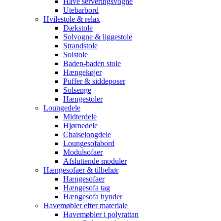
Have serveringsvogne
Utebarbord
Hvilestole & relax
Dækstole
Solvogne & liggestole
Strandstole
Solstole
Baden-baden stole
Hængekøjer
Puffer & siddeposer
Solsenge
Hængestoler
Loungedele
Midterdele
Hjørnedele
Chaiselongdele
Loungesofabord
Modulsofaer
Afsluttende moduler
Hængesofaer & tilbehør
Hængesofaer
Hængesofa tag
Hængesofa hynder
Havemøbler efter materiale
Havemøbler i polyrattan