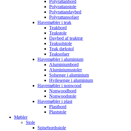
Polyrattanbord
Polyrattanstole
Polyrattandaybed
Polyrattansofaer
Havemøbler i teak
Teakbord
Teakstole
Daybed af teaktræ
Teaksolstole
Teak dækstol
Teaksofaer
Havemøbler i aluminium
Aluminiumbord
Aluminiumsstoler
Solsenge i aluminium
Hvilesenge i aluminium
Havemøbler i nonwood
Nonwoodbord
Nonwoodstole
Havemøbler i plast
Plastbord
Plaststole
Møbler
Stole
Spisebordsstole