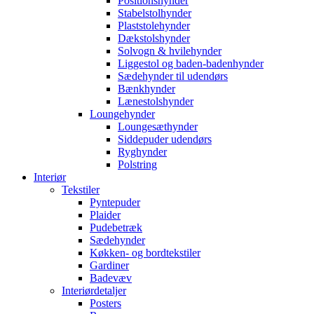
Positionshynder
Stabelstolhynder
Plaststolehynder
Dækstolshynder
Solvogn & hvilehynder
Liggestol og baden-badenhynder
Sædehynder til udendørs
Bænkhynder
Lænestolshynder
Loungehynder
Loungesæthynder
Siddepuder udendørs
Ryghynder
Polstring
Interiør
Tekstiler
Pyntepuder
Plaider
Pudebetræk
Sædehynder
Køkken- og bordtekstiler
Gardiner
Badevæv
Interiørdetaljer
Posters