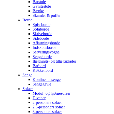
Barstole
Gyngestole
Bænke
Skamler & puffer
Borde
Spiseborde
Sofaborde
Skriveborde
Sideborde
Aflastningsborde
Indskudsborde
Serveringsvogne
Sengeborde
Ilægnings- og tillægsplader
Barbord
Køkkenbord
Senge
Kontinentalsenge
Sengegavle
Sofaer
Modul- og hjørnesofaer
Divaner
2-personers sofaer
2,5-personers sofaer
3-personers sofaer