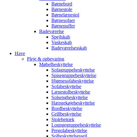
Børnebord
Børnestole
Børnelænestol
Børnesofaer
Børnepuffer
Badeværelse
Spejlskab
Vaskeskab
Badeværelsesskab
Have
Pleje & opbevaring
Møbelbeskyttelse
Sofagruppebeskyttelse
Spisegruppebeskyttelse
Hjørnesofabeskyttelse
Sofabeskyttelse
Lænestolbeskyttelse
Solsengbeskyttelse
Hængekøjebeskyttelse
Bordbeskyttelse
Grillbeskyttelse
Stolebetræk
Loungegruppebeskyttelse
Pergolabeskyttelse
Solbeskyttelsessejl