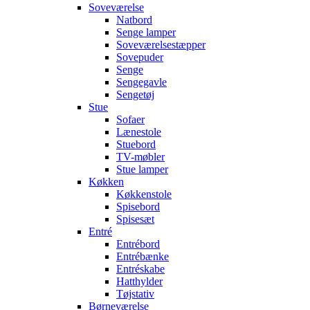
Soveværelse
Natbord
Senge lamper
Soveværelsestæpper
Sovepuder
Senge
Sengegavle
Sengetøj
Stue
Sofaer
Lænestole
Stuebord
TV-møbler
Stue lamper
Køkken
Køkkenstole
Spisebord
Spisesæt
Entré
Entrébord
Entrébænke
Entréskabe
Hatthylder
Tøjstativ
Børneværelse