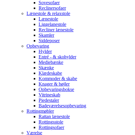
Sovesofaer
Reclinersofaer
Lænestole & relaxstole
Lænestole
Liggelanestole
Recliner lænestole
Skamler
Siddeposer
Opbevaring
Hylder
Entré - & skohylder
Mediebænke
Skænke
Klædeskabe
Kommoder & skabe
Knager & bøjler
Opbevaringsbokse
Vitrineskab
Piedestaler
Badeværelsesopbevaring
Rottingmøbler
Rattan lænestole
Rottingsstole
Rottingsofaer
Værelse