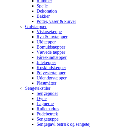
Rammer
Spejle
Dekoration
Bakker
Potter, vaser & kurver
Gulvtæpper
Viskosetæppe
Rya & luvtæpper
Uldtæpper
Bomuldstæpper
Vævede tæpper
Fåreskindtæpper
Jutetæpper
Koskindstæpper
Polyestertæpper
Udendørstæpper
Plastmåtter
Sengetekstiler
Sengepuder
Dyne
Lagnerne
Rullemadras
Pudebetræk
Sengetæppe
Sengegavl betræk og sengetøj