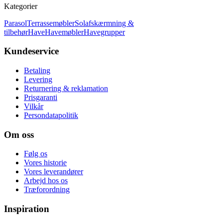
Kategorier
Parasol
Terrassemøbler
Solafskærmning &
tilbehør
Have
Havemøbler
Havegrupper
Kundeservice
Betaling
Levering
Returnering & reklamation
Prisgaranti
Vilkår
Persondatapolitik
Om oss
Følg os
Vores historie
Vores leverandører
Arbejd hos os
Træforordning
Inspiration