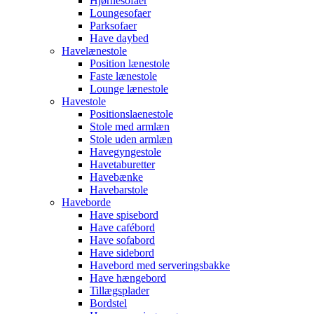
Hjørnesofaer
Loungesofaer
Parksofaer
Have daybed
Havelænestole
Position lænestole
Faste lænestole
Lounge lænestole
Havestole
Positionslaenestole
Stole med armlæn
Stole uden armlæn
Havegyngestole
Havetaburetter
Havebænke
Havebarstole
Haveborde
Have spisebord
Have cafébord
Have sofabord
Have sidebord
Havebord med serveringsbakke
Have hængebord
Tillægsplader
Bordstel