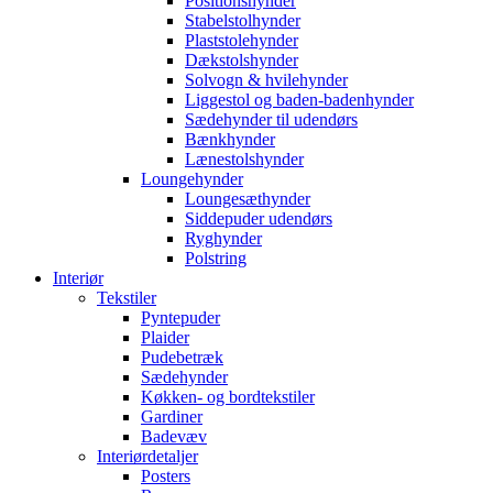
Positionshynder
Stabelstolhynder
Plaststolehynder
Dækstolshynder
Solvogn & hvilehynder
Liggestol og baden-badenhynder
Sædehynder til udendørs
Bænkhynder
Lænestolshynder
Loungehynder
Loungesæthynder
Siddepuder udendørs
Ryghynder
Polstring
Interiør
Tekstiler
Pyntepuder
Plaider
Pudebetræk
Sædehynder
Køkken- og bordtekstiler
Gardiner
Badevæv
Interiørdetaljer
Posters