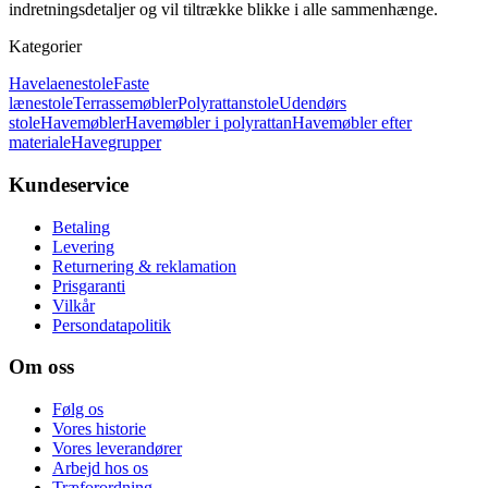
indretningsdetaljer og vil tiltrække blikke i alle sammenhænge.
Kategorier
Havelaenestole
Faste
lænestole
Terrassemøbler
Polyrattanstole
Udendørs
stole
Havemøbler
Havemøbler i polyrattan
Havemøbler efter
materiale
Havegrupper
Kundeservice
Betaling
Levering
Returnering & reklamation
Prisgaranti
Vilkår
Persondatapolitik
Om oss
Følg os
Vores historie
Vores leverandører
Arbejd hos os
Træforordning