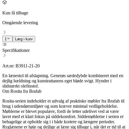
Kun få tilbage
Omgående levering
1
Læg i kurv
Specifikationer
Art.nr: B3911-21-20
En lænestol til afslapning. Generøs sædedybde kombineret med en
dejlig hældning og kunstrattanens eget bløde svigt. Hynder i
slidstærkt olefinstof.
Om Rosita fra Brafab
Rosita-serien indeholder et udvalg af praktiske møbler fra Brafab til
brug i udendørsmiljøer og som kræver minimal vedligeholdelse.
Møblerne er blevet populære, fordi de letter udelivet ved at være
lavet med et klart fokus på siddekomfort. Siddemøblerne i serien er
behagelige at opholde sig i i både kortere og længere perioder.
Ryglænene er høje og dejlige at læne sig tilbage i, når det er tid til at