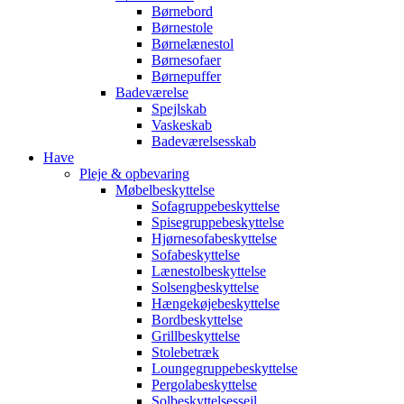
Børnebord
Børnestole
Børnelænestol
Børnesofaer
Børnepuffer
Badeværelse
Spejlskab
Vaskeskab
Badeværelsesskab
Have
Pleje & opbevaring
Møbelbeskyttelse
Sofagruppebeskyttelse
Spisegruppebeskyttelse
Hjørnesofabeskyttelse
Sofabeskyttelse
Lænestolbeskyttelse
Solsengbeskyttelse
Hængekøjebeskyttelse
Bordbeskyttelse
Grillbeskyttelse
Stolebetræk
Loungegruppebeskyttelse
Pergolabeskyttelse
Solbeskyttelsessejl