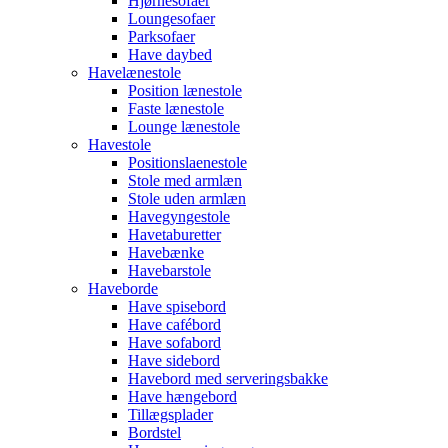
Hjørnesofaer
Loungesofaer
Parksofaer
Have daybed
Havelænestole
Position lænestole
Faste lænestole
Lounge lænestole
Havestole
Positionslaenestole
Stole med armlæn
Stole uden armlæn
Havegyngestole
Havetaburetter
Havebænke
Havebarstole
Haveborde
Have spisebord
Have cafébord
Have sofabord
Have sidebord
Havebord med serveringsbakke
Have hængebord
Tillægsplader
Bordstel