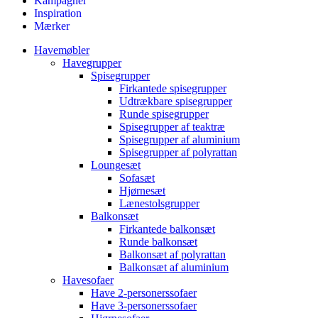
Kampagner
Inspiration
Mærker
Havemøbler
Havegrupper
Spisegrupper
Firkantede spisegrupper
Udtrækbare spisegrupper
Runde spisegrupper
Spisegrupper af teaktræ
Spisegrupper af aluminium
Spisegrupper af polyrattan
Loungesæt
Sofasæt
Hjørnesæt
Lænestolsgrupper
Balkonsæt
Firkantede balkonsæt
Runde balkonsæt
Balkonsæt af polyrattan
Balkonsæt af aluminium
Havesofaer
Have 2-personerssofaer
Have 3-personerssofaer