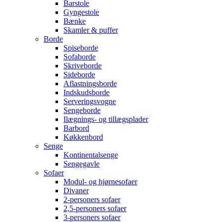
Barstole
Gyngestole
Bænke
Skamler & puffer
Borde
Spiseborde
Sofaborde
Skriveborde
Sideborde
Aflastningsborde
Indskudsborde
Serveringsvogne
Sengeborde
Ilægnings- og tillægsplader
Barbord
Køkkenbord
Senge
Kontinentalsenge
Sengegavle
Sofaer
Modul- og hjørnesofaer
Divaner
2-personers sofaer
2,5-personers sofaer
3-personers sofaer