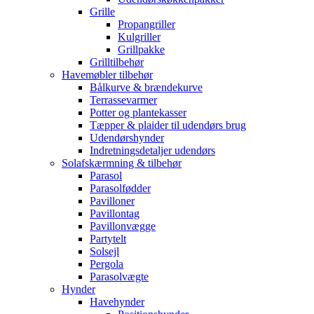
Grille
Propangriller
Kulgriller
Grillpakke
Grilltilbehør
Havemøbler tilbehør
Bålkurve & brændekurve
Terrassevarmer
Potter og plantekasser
Tæpper & plaider til udendørs brug
Udendørshynder
Indretningsdetaljer udendørs
Solafskærmning & tilbehør
Parasol
Parasolfødder
Pavilloner
Pavillontag
Pavillonvægge
Partytelt
Solsejl
Pergola
Parasolvægte
Hynder
Havehynder