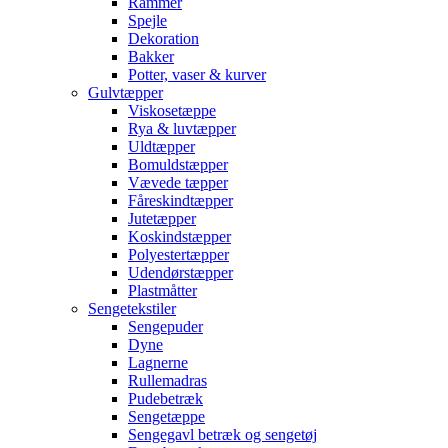
Rammer
Spejle
Dekoration
Bakker
Potter, vaser & kurver
Gulvtæpper
Viskosetæppe
Rya & luvtæpper
Uldtæpper
Bomuldstæpper
Vævede tæpper
Fåreskindtæpper
Jutetæpper
Koskindstæpper
Polyestertæpper
Udendørstæpper
Plastmåtter
Sengetekstiler
Sengepuder
Dyne
Lagnerne
Rullemadras
Pudebetræk
Sengetæppe
Sengegavl betræk og sengetøj