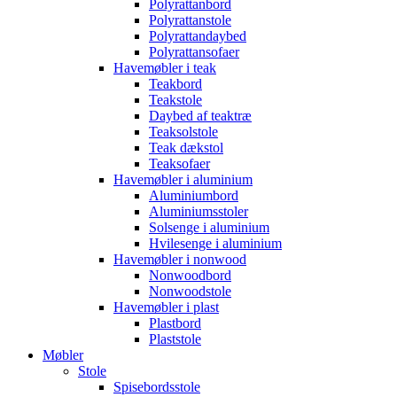
Polyrattanbord
Polyrattanstole
Polyrattandaybed
Polyrattansofaer
Havemøbler i teak
Teakbord
Teakstole
Daybed af teaktræ
Teaksolstole
Teak dækstol
Teaksofaer
Havemøbler i aluminium
Aluminiumbord
Aluminiumsstoler
Solsenge i aluminium
Hvilesenge i aluminium
Havemøbler i nonwood
Nonwoodbord
Nonwoodstole
Havemøbler i plast
Plastbord
Plaststole
Møbler
Stole
Spisebordsstole