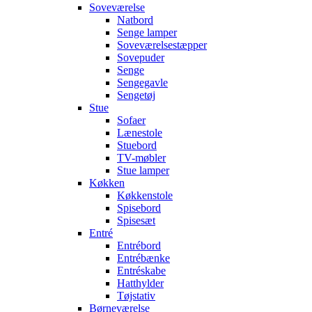
Soveværelse
Natbord
Senge lamper
Soveværelsestæpper
Sovepuder
Senge
Sengegavle
Sengetøj
Stue
Sofaer
Lænestole
Stuebord
TV-møbler
Stue lamper
Køkken
Køkkenstole
Spisebord
Spisesæt
Entré
Entrébord
Entrébænke
Entréskabe
Hatthylder
Tøjstativ
Børneværelse