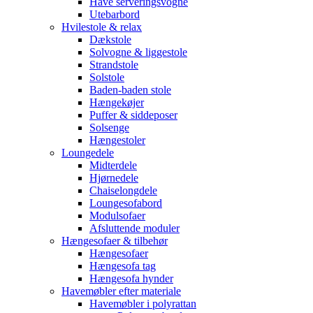
Have serveringsvogne
Utebarbord
Hvilestole & relax
Dækstole
Solvogne & liggestole
Strandstole
Solstole
Baden-baden stole
Hængekøjer
Puffer & siddeposer
Solsenge
Hængestoler
Loungedele
Midterdele
Hjørnedele
Chaiselongdele
Loungesofabord
Modulsofaer
Afsluttende moduler
Hængesofaer & tilbehør
Hængesofaer
Hængesofa tag
Hængesofa hynder
Havemøbler efter materiale
Havemøbler i polyrattan