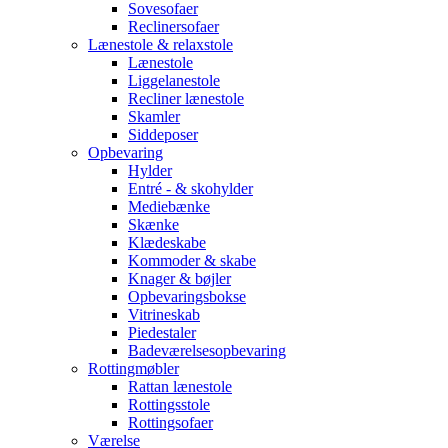
Sovesofaer
Reclinersofaer
Lænestole & relaxstole
Lænestole
Liggelanestole
Recliner lænestole
Skamler
Siddeposer
Opbevaring
Hylder
Entré - & skohylder
Mediebænke
Skænke
Klædeskabe
Kommoder & skabe
Knager & bøjler
Opbevaringsbokse
Vitrineskab
Piedestaler
Badeværelsesopbevaring
Rottingmøbler
Rattan lænestole
Rottingsstole
Rottingsofaer
Værelse