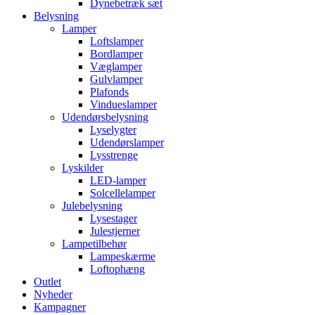
Dynebetræk sæt
Belysning
Lamper
Loftslamper
Bordlamper
Væglamper
Gulvlamper
Plafonds
Vindueslamper
Udendørsbelysning
Lyselygter
Udendørslamper
Lysstrenge
Lyskilder
LED-lamper
Solcellelamper
Julebelysning
Lysestager
Julestjerner
Lampetilbehør
Lampeskærme
Loftophæng
Outlet
Nyheder
Kampagner