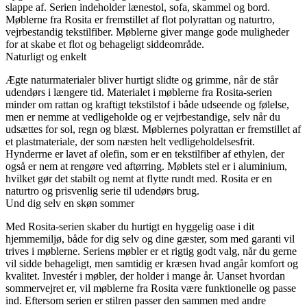
slappe af. Serien indeholder lænestol, sofa, skammel og bord.
Møblerne fra Rosita er fremstillet af flot polyrattan og naturtro,
vejrbestandig tekstilfiber. Møblerne giver mange gode muligheder
for at skabe et flot og behageligt siddeområde.
Naturligt og enkelt
Ægte naturmaterialer bliver hurtigt slidte og grimme, når de står
udendørs i længere tid. Materialet i møblerne fra Rosita-serien
minder om rattan og kraftigt tekstilstof i både udseende og følelse,
men er nemme at vedligeholde og er vejrbestandige, selv når du
udsættes for sol, regn og blæst. Møblernes polyrattan er fremstillet af
et plastmateriale, der som næsten helt vedligeholdelsesfrit.
Hynderrne er lavet af olefin, som er en tekstilfiber af ethylen, der
også er nem at rengøre ved aftørring. Møblets stel er i aluminium,
hvilket gør det stabilt og nemt at flytte rundt med. Rosita er en
naturtro og prisvenlig serie til udendørs brug.
Und dig selv en skøn sommer
Med Rosita-serien skaber du hurtigt en hyggelig oase i dit
hjemmemiljø, både for dig selv og dine gæster, som med garanti vil
trives i møblerne. Seriens møbler er et rigtig godt valg, når du gerne
vil sidde behageligt, men samtidig er kræsen hvad angår komfort og
kvalitet. Investér i møbler, der holder i mange år. Uanset hvordan
sommervejret er, vil møblerne fra Rosita være funktionelle og passe
ind. Eftersom serien er stilren passer den sammen med andre