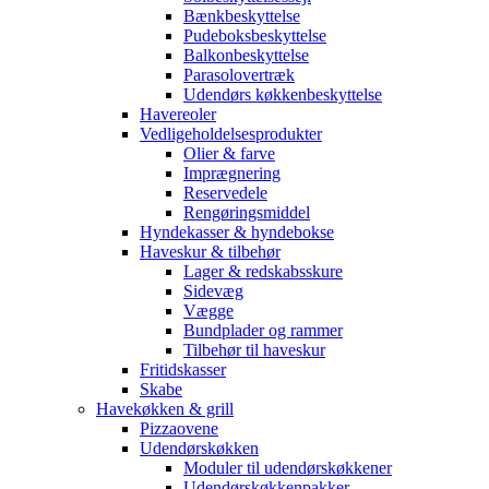
Bænkbeskyttelse
Pudeboksbeskyttelse
Balkonbeskyttelse
Parasolovertræk
Udendørs køkkenbeskyttelse
Havereoler
Vedligeholdelsesprodukter
Olier & farve
Imprægnering
Reservedele
Rengøringsmiddel
Hyndekasser & hyndebokse
Haveskur & tilbehør
Lager & redskabsskure
Sidevæg
Vægge
Bundplader og rammer
Tilbehør til haveskur
Fritidskasser
Skabe
Havekøkken & grill
Pizzaovene
Udendørskøkken
Moduler til udendørskøkkener
Udendørskøkkenpakker