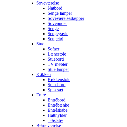
Soveværelse
Natbord
Senge lamper
Soveværelsestæpper
Sovepuder
Senge
Sengegavle
Sengetøj
Stue
Sofaer
Lænestole
Stuebord
TV-møbler
Stue lamper
Køkken
Køkkenstole
Spisebord
Spisesæt
Entré
Entrébord
Entrébænke
Entréskabe
Hatthylder
Tøjstativ
Børneværelse