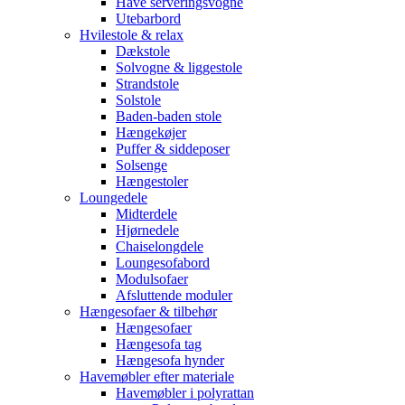
Have serveringsvogne
Utebarbord
Hvilestole & relax
Dækstole
Solvogne & liggestole
Strandstole
Solstole
Baden-baden stole
Hængekøjer
Puffer & siddeposer
Solsenge
Hængestoler
Loungedele
Midterdele
Hjørnedele
Chaiselongdele
Loungesofabord
Modulsofaer
Afsluttende moduler
Hængesofaer & tilbehør
Hængesofaer
Hængesofa tag
Hængesofa hynder
Havemøbler efter materiale
Havemøbler i polyrattan