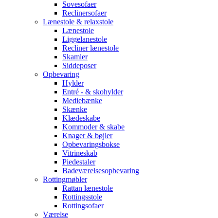
Sovesofaer
Reclinersofaer
Lænestole & relaxstole
Lænestole
Liggelanestole
Recliner lænestole
Skamler
Siddeposer
Opbevaring
Hylder
Entré - & skohylder
Mediebænke
Skænke
Klædeskabe
Kommoder & skabe
Knager & bøjler
Opbevaringsbokse
Vitrineskab
Piedestaler
Badeværelsesopbevaring
Rottingmøbler
Rattan lænestole
Rottingsstole
Rottingsofaer
Værelse