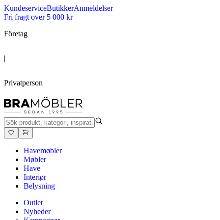
Kundeservice
Butikker
Anmeldelser
Fri fragt over 5 000 kr
Företag
|
Privatperson
Havemøbler
Møbler
Have
Interiør
Belysning
Outlet
Nyheder