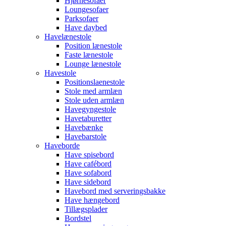
Hjørnesofaer
Loungesofaer
Parksofaer
Have daybed
Havelænestole
Position lænestole
Faste lænestole
Lounge lænestole
Havestole
Positionslaenestole
Stole med armlæn
Stole uden armlæn
Havegyngestole
Havetaburetter
Havebænke
Havebarstole
Haveborde
Have spisebord
Have cafébord
Have sofabord
Have sidebord
Havebord med serveringsbakke
Have hængebord
Tillægsplader
Bordstel