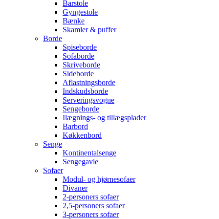
Barstole
Gyngestole
Bænke
Skamler & puffer
Borde
Spiseborde
Sofaborde
Skriveborde
Sideborde
Aflastningsborde
Indskudsborde
Serveringsvogne
Sengeborde
Ilægnings- og tillægsplader
Barbord
Køkkenbord
Senge
Kontinentalsenge
Sengegavle
Sofaer
Modul- og hjørnesofaer
Divaner
2-personers sofaer
2,5-personers sofaer
3-personers sofaer