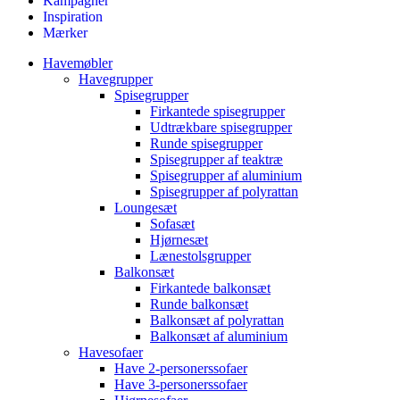
Kampagner
Inspiration
Mærker
Havemøbler
Havegrupper
Spisegrupper
Firkantede spisegrupper
Udtrækbare spisegrupper
Runde spisegrupper
Spisegrupper af teaktræ
Spisegrupper af aluminium
Spisegrupper af polyrattan
Loungesæt
Sofasæt
Hjørnesæt
Lænestolsgrupper
Balkonsæt
Firkantede balkonsæt
Runde balkonsæt
Balkonsæt af polyrattan
Balkonsæt af aluminium
Havesofaer
Have 2-personerssofaer
Have 3-personerssofaer