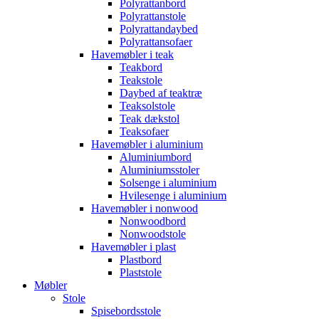
Polyrattanbord
Polyrattanstole
Polyrattandaybed
Polyrattansofaer
Havemøbler i teak
Teakbord
Teakstole
Daybed af teaktræ
Teaksolstole
Teak dækstol
Teaksofaer
Havemøbler i aluminium
Aluminiumbord
Aluminiumsstoler
Solsenge i aluminium
Hvilesenge i aluminium
Havemøbler i nonwood
Nonwoodbord
Nonwoodstole
Havemøbler i plast
Plastbord
Plaststole
Møbler
Stole
Spisebordsstole