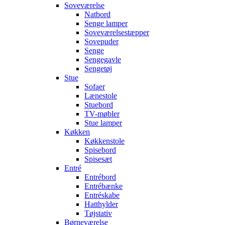
Soveværelse
Natbord
Senge lamper
Soveværelsestæpper
Sovepuder
Senge
Sengegavle
Sengetøj
Stue
Sofaer
Lænestole
Stuebord
TV-møbler
Stue lamper
Køkken
Køkkenstole
Spisebord
Spisesæt
Entré
Entrébord
Entrébænke
Entréskabe
Hatthylder
Tøjstativ
Børneværelse