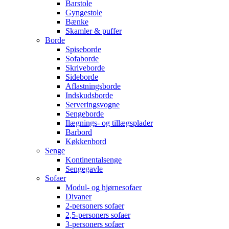
Barstole
Gyngestole
Bænke
Skamler & puffer
Borde
Spiseborde
Sofaborde
Skriveborde
Sideborde
Aflastningsborde
Indskudsborde
Serveringsvogne
Sengeborde
Ilægnings- og tillægsplader
Barbord
Køkkenbord
Senge
Kontinentalsenge
Sengegavle
Sofaer
Modul- og hjørnesofaer
Divaner
2-personers sofaer
2,5-personers sofaer
3-personers sofaer