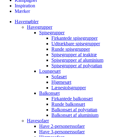
Kampagner
Inspiration
Mærker
Havemøbler
Havegrupper
Spisegrupper
Firkantede spisegrupper
Udtrækbare spisegrupper
Runde spisegrupper
Spisegrupper af teaktræ
Spisegrupper af aluminium
Spisegrupper af polyrattan
Loungesæt
Sofasæt
Hjørnesæt
Lænestolsgrupper
Balkonsæt
Firkantede balkonsæt
Runde balkonsæt
Balkonsæt af polyrattan
Balkonsæt af aluminium
Havesofaer
Have 2-personerssofaer
Have 3-personerssofaer