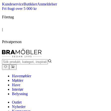
Kundeservice
Butikker
Anmeldelser
Fri fragt over 5 000 kr
Företag
|
Privatperson
Havemøbler
Møbler
Have
Interiør
Belysning
Outlet
Nyheder