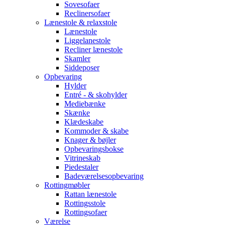
Sovesofaer
Reclinersofaer
Lænestole & relaxstole
Lænestole
Liggelanestole
Recliner lænestole
Skamler
Siddeposer
Opbevaring
Hylder
Entré - & skohylder
Mediebænke
Skænke
Klædeskabe
Kommoder & skabe
Knager & bøjler
Opbevaringsbokse
Vitrineskab
Piedestaler
Badeværelsesopbevaring
Rottingmøbler
Rattan lænestole
Rottingsstole
Rottingsofaer
Værelse