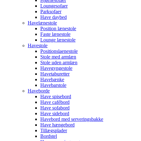
Hjørnesofaer
Loungesofaer
Parksofaer
Have daybed
Havelænestole
Position lænestole
Faste lænestole
Lounge lænestole
Havestole
Positionslaenestole
Stole med armlæn
Stole uden armlæn
Havegyngestole
Havetaburetter
Havebænke
Havebarstole
Haveborde
Have spisebord
Have cafébord
Have sofabord
Have sidebord
Havebord med serveringsbakke
Have hængebord
Tillægsplader
Bordstel