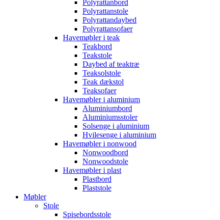
Polyrattanbord
Polyrattanstole
Polyrattandaybed
Polyrattansofaer
Havemøbler i teak
Teakbord
Teakstole
Daybed af teaktræ
Teaksolstole
Teak dækstol
Teaksofaer
Havemøbler i aluminium
Aluminiumbord
Aluminiumsstoler
Solsenge i aluminium
Hvilesenge i aluminium
Havemøbler i nonwood
Nonwoodbord
Nonwoodstole
Havemøbler i plast
Plastbord
Plaststole
Møbler
Stole
Spisebordsstole