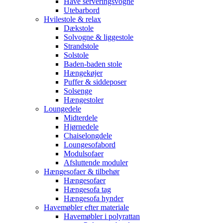
Have serveringsvogne
Utebarbord
Hvilestole & relax
Dækstole
Solvogne & liggestole
Strandstole
Solstole
Baden-baden stole
Hængekøjer
Puffer & siddeposer
Solsenge
Hængestoler
Loungedele
Midterdele
Hjørnedele
Chaiselongdele
Loungesofabord
Modulsofaer
Afsluttende moduler
Hængesofaer & tilbehør
Hængesofaer
Hængesofa tag
Hængesofa hynder
Havemøbler efter materiale
Havemøbler i polyrattan