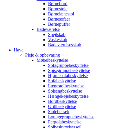
Børnebord
Børnestole
Børnelænestol
Børnesofaer
Børnepuffer
Badeværelse
Spejlskab
Vaskeskab
Badeværelsesskab
Have
Pleje & opbevaring
Møbelbeskyttelse
Sofagruppebeskyttelse
Spisegruppebeskyttelse
Hjørnesofabeskyttelse
Sofabeskyttelse
Lænestolbeskyttelse
Solsengbeskyttelse
Hængekøjebeskyttelse
Bordbeskyttelse
Grillbeskyttelse
Stolebetræk
Loungegruppebeskyttelse
Pergolabeskyttelse
Solbeskyttelsessejl