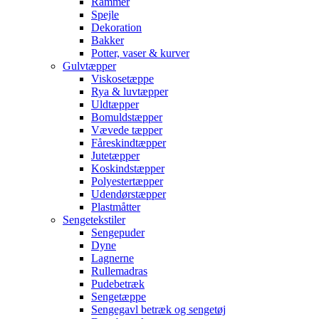
Rammer
Spejle
Dekoration
Bakker
Potter, vaser & kurver
Gulvtæpper
Viskosetæppe
Rya & luvtæpper
Uldtæpper
Bomuldstæpper
Vævede tæpper
Fåreskindtæpper
Jutetæpper
Koskindstæpper
Polyestertæpper
Udendørstæpper
Plastmåtter
Sengetekstiler
Sengepuder
Dyne
Lagnerne
Rullemadras
Pudebetræk
Sengetæppe
Sengegavl betræk og sengetøj