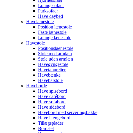
Hjørnesofaer
Loungesofaer
Parksofaer
Have daybed
Havelænestole
Position lænestole
Faste lænestole
Lounge lænestole
Havestole
Positionslaenestole
Stole med armlæn
Stole uden armlæn
Havegyngestole
Havetaburetter
Havebænke
Havebarstole
Haveborde
Have spisebord
Have cafébord
Have sofabord
Have sidebord
Havebord med serveringsbakke
Have hængebord
Tillægsplader
Bordstel