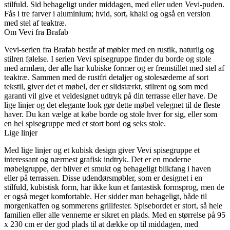
stilfuld. Sid behageligt under middagen, med eller uden Vevi-puden.
Fås i tre farver i aluminium; hvid, sort, khaki og også en version
med stel af teaktræ.
Om Vevi fra Brafab
Vevi-serien fra Brafab består af møbler med en rustik, naturlig og
stilren følelse. I serien Vevi spisegruppe finder du borde og stole
med armlæn, der alle har kubiske former og er fremstillet med stel af
teaktræ. Sammen med de rustfri detaljer og stolesæderne af sort
tekstil, giver det et møbel, der er slidstærkt, stilrent og som med
garanti vil give et veldesignet udtryk på din terrasse eller have. De
lige linjer og det elegante look gør dette møbel velegnet til de fleste
haver. Du kan vælge at købe borde og stole hver for sig, eller som
en hel spisegruppe med et stort bord og seks stole.
Lige linjer
Med lige linjer og et kubisk design giver Vevi spisegruppe et
interessant og nærmest grafisk indtryk. Det er en moderne
møbelgruppe, der bliver et smukt og behageligt blikfang i haven
eller på terrassen. Disse udendørsmøbler, som er designet i en
stilfuld, kubistisk form, har ikke kun et fantastisk formsprog, men de
er også meget komfortable. Her sidder man behageligt, både til
morgenkaffen og sommerens grillfester. Spisebordet er stort, så hele
familien eller alle vennerne er sikret en plads. Med en størrelse på 95
x 230 cm er der god plads til at dække op til middagen, med