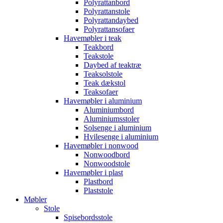
Polyrattanbord
Polyrattanstole
Polyrattandaybed
Polyrattansofaer
Havemøbler i teak
Teakbord
Teakstole
Daybed af teaktræ
Teaksolstole
Teak dækstol
Teaksofaer
Havemøbler i aluminium
Aluminiumbord
Aluminiumsstoler
Solsenge i aluminium
Hvilesenge i aluminium
Havemøbler i nonwood
Nonwoodbord
Nonwoodstole
Havemøbler i plast
Plastbord
Plaststole
Møbler
Stole
Spisebordsstole