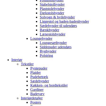
Positionshynder
Stabelstolhynder
Plaststolehynder
Dækstolshynder
Solvogn & hvilehynder
Liggestol og baden-badenhynder
Sædehynder til udendørs
Bænkhynder
Lænestolshynder
Loungehynder
Loungesæthynder
Siddepuder udendørs
Ryghynder
Polstring
Interiør
Tekstiler
Pyntepuder
Plaider
Pudebetræk
Sædehynder
Køkken- og bordtekstiler
Gardiner
Badevæv
Interiørdetaljer
Posters