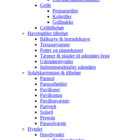
Grille
Propangriller
Kulgriller
Grillpakke
Grilltilbehør
Havemøbler tilbehør
Bålkurve & brændekurve
Terrassevarmer
Potter og plantekasser
Tæpper & plaider til udendørs brug
Udendørshynder
Indretningsdetaljer udendørs
Solafskærmning & tilbehør
Parasol
Parasolfødder
Pavilloner
Pavillontag
Pavillonvægge
Partytelt
Solsejl
Pergola
Parasolvægte
Hynder
Havehynder