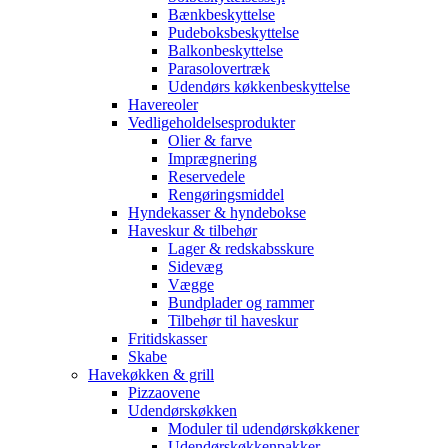
Bænkbeskyttelse
Pudeboksbeskyttelse
Balkonbeskyttelse
Parasolovertræk
Udendørs køkkenbeskyttelse
Havereoler
Vedligeholdelsesprodukter
Olier & farve
Imprægnering
Reservedele
Rengøringsmiddel
Hyndekasser & hyndebokse
Haveskur & tilbehør
Lager & redskabsskure
Sidevæg
Vægge
Bundplader og rammer
Tilbehør til haveskur
Fritidskasser
Skabe
Havekøkken & grill
Pizzaovene
Udendørskøkken
Moduler til udendørskøkkener
Udendørskøkkenpakker