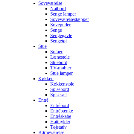
Soveværelse
Natbord
Senge lamper
Soveværelsestæpper
Sovepuder
Senge
Sengegavle
Sengetøj
Stue
Sofaer
Lænestole
Stuebord
TV-møbler
Stue lamper
Køkken
Køkkenstole
Spisebord
Spisesæt
Entré
Entrébord
Entrébænke
Entréskabe
Hatthylder
Tøjstativ
Børneværelse