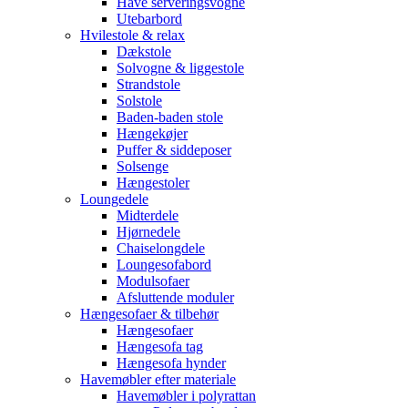
Have serveringsvogne
Utebarbord
Hvilestole & relax
Dækstole
Solvogne & liggestole
Strandstole
Solstole
Baden-baden stole
Hængekøjer
Puffer & siddeposer
Solsenge
Hængestoler
Loungedele
Midterdele
Hjørnedele
Chaiselongdele
Loungesofabord
Modulsofaer
Afsluttende moduler
Hængesofaer & tilbehør
Hængesofaer
Hængesofa tag
Hængesofa hynder
Havemøbler efter materiale
Havemøbler i polyrattan