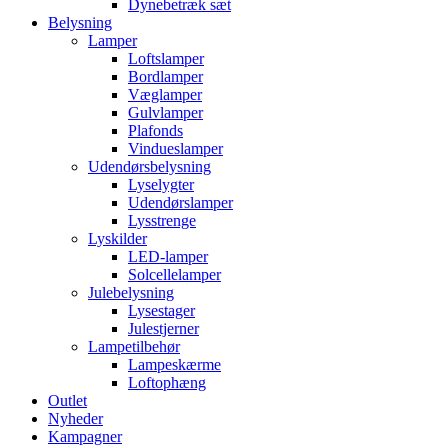
Dynebetræk sæt
Belysning
Lamper
Loftslamper
Bordlamper
Væglamper
Gulvlamper
Plafonds
Vindueslamper
Udendørsbelysning
Lyselygter
Udendørslamper
Lysstrenge
Lyskilder
LED-lamper
Solcellelamper
Julebelysning
Lysestager
Julestjerner
Lampetilbehør
Lampeskærme
Loftophæng
Outlet
Nyheder
Kampagner