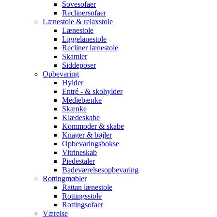
Sovesofaer
Reclinersofaer
Lænestole & relaxstole
Lænestole
Liggelanestole
Recliner lænestole
Skamler
Siddeposer
Opbevaring
Hylder
Entré - & skohylder
Mediebænke
Skænke
Klædeskabe
Kommoder & skabe
Knager & bøjler
Opbevaringsbokse
Vitrineskab
Piedestaler
Badeværelsesopbevaring
Rottingmøbler
Rattan lænestole
Rottingsstole
Rottingsofaer
Værelse