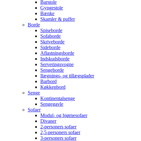
Barstole
Gyngestole
Bænke
Skamler & puffer
Borde
Spiseborde
Sofaborde
Skriveborde
Sideborde
Aflastningsborde
Indskudsborde
Serveringsvogne
Sengeborde
Ilægnings- og tillægsplader
Barbord
Køkkenbord
Senge
Kontinentalsenge
Sengegavle
Sofaer
Modul- og hjørnesofaer
Divaner
2-personers sofaer
2,5-personers sofaer
3-personers sofaer