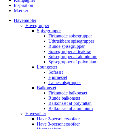
Kampagner
Inspiration
Mærker
Havemøbler
Havegrupper
Spisegrupper
Firkantede spisegrupper
Udtrækbare spisegrupper
Runde spisegrupper
Spisegrupper af teaktræ
Spisegrupper af aluminium
Spisegrupper af polyrattan
Loungesæt
Sofasæt
Hjørnesæt
Lænestolsgrupper
Balkonsæt
Firkantede balkonsæt
Runde balkonsæt
Balkonsæt af polyrattan
Balkonsæt af aluminium
Havesofaer
Have 2-personerssofaer
Have 3-personerssofaer