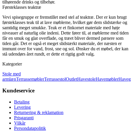
tilhørende drinks og tilbehør.
Førsteklasses teaktræ
Vevi spisegruppe er fremstillet med stel af teaktræ. Der er kun brugt
førsteklasses teak til at lave møblerne, hvilket gør dem slidstærke og
samtidig meget smukke. Teak er et finkornet materiale med høje
niveauer af naturlig olie indeni. Dette fører til, at møblerne med tiden
får en smuk og glat overflade, og træet bliver dermed pænere som
tiden går. Det er også et meget slidstærkt materiale, der næsten er
immunt over for vand, frost, sne og sol. Ønsker du et møbel, der kan
stå udendørs året rundt, er dette et rigtig godt valg.
Kategorier
Stole med
armlæn
Terrassemøbler
Terrassestol
Outlet
Havestole
Havemøbler
Haveg
Kundeservice
Betaling
Levering
Returnering & reklamation
Prisgaranti
Vilkår
Persondatapolitik