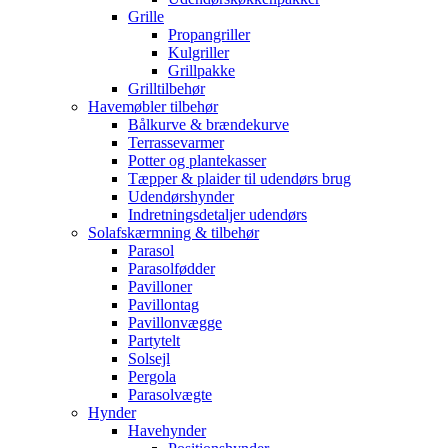
Grille
Propangriller
Kulgriller
Grillpakke
Grilltilbehør
Havemøbler tilbehør
Bålkurve & brændekurve
Terrassevarmer
Potter og plantekasser
Tæpper & plaider til udendørs brug
Udendørshynder
Indretningsdetaljer udendørs
Solafskærmning & tilbehør
Parasol
Parasolfødder
Pavilloner
Pavillontag
Pavillonvægge
Partytelt
Solsejl
Pergola
Parasolvægte
Hynder
Havehynder