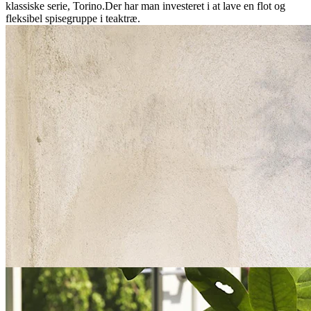
klassiske serie, Torino.Der har man investeret i at lave en flot og
fleksibel spisegruppe i teaktræ.
Foldemøbler af teaktræ
Turin er ekstremt fleksible udendørsmøbler, der har et pænt design
og kan foldes sammen. Samtidig giver møblerne det solide og
traditionelle udtryk, som mange ønsker af et teakmøbel, hvorfor
Torino er blevet meget populært.