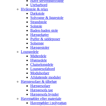
Have serveringsvogne
Utebarbord
Hvilestole & relax
Dækstole
Solvogne & liggestole
Strandstole
Solstole
Baden-baden stole
Hængekøjer
Puffer & siddeposer
Solsenge
Hængestoler
Loungedele
Midterdele
Hjørnedele
Chaiselongdele
Loungesofabord
Modulsofaer
Afsluttende moduler
Hængesofaer & tilbehør
Hængesofaer
Hængesofa tag
Hængesofa hynder
Havemøbler efter materiale
Havemøbler i polyrattan