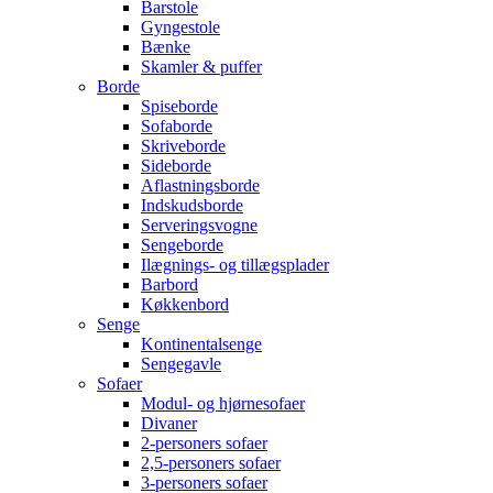
Barstole
Gyngestole
Bænke
Skamler & puffer
Borde
Spiseborde
Sofaborde
Skriveborde
Sideborde
Aflastningsborde
Indskudsborde
Serveringsvogne
Sengeborde
Ilægnings- og tillægsplader
Barbord
Køkkenbord
Senge
Kontinentalsenge
Sengegavle
Sofaer
Modul- og hjørnesofaer
Divaner
2-personers sofaer
2,5-personers sofaer
3-personers sofaer