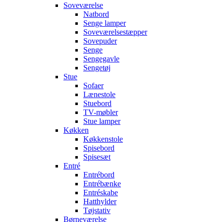
Soveværelse
Natbord
Senge lamper
Soveværelsestæpper
Sovepuder
Senge
Sengegavle
Sengetøj
Stue
Sofaer
Lænestole
Stuebord
TV-møbler
Stue lamper
Køkken
Køkkenstole
Spisebord
Spisesæt
Entré
Entrébord
Entrébænke
Entréskabe
Hatthylder
Tøjstativ
Børneværelse