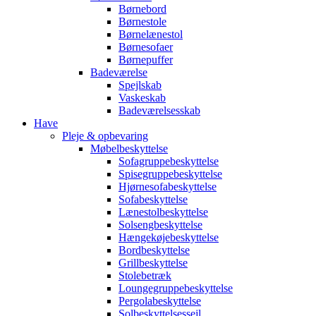
Børnebord
Børnestole
Børnelænestol
Børnesofaer
Børnepuffer
Badeværelse
Spejlskab
Vaskeskab
Badeværelsesskab
Have
Pleje & opbevaring
Møbelbeskyttelse
Sofagruppebeskyttelse
Spisegruppebeskyttelse
Hjørnesofabeskyttelse
Sofabeskyttelse
Lænestolbeskyttelse
Solsengbeskyttelse
Hængekøjebeskyttelse
Bordbeskyttelse
Grillbeskyttelse
Stolebetræk
Loungegruppebeskyttelse
Pergolabeskyttelse
Solbeskyttelsessejl