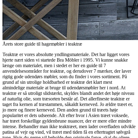
Årets store guide til hagemøbler i teaktræ
Teaktræ er vores absolutte yndlingsmateriale. Det har ligget vores
hjerte nært siden vi startede Bra Möbler i 1995. Vi kunne snakke
længe om materialet, men i stedet er her en guide til 7
anvendelsesområder for teaktræ, og derudover 7 mærker, der laver
rigtig gode udendørs møbler, som du finder i vores sortiment.
På
grund af sin utrolige holdbarhed er teaktræ det klart mest
almindelige materiale at bruge til udendørsmøbler her i nord. At
teaktræ er så utroligt slidstærkt, skyldes blandt andet det høje niveau
af naturlig olie, som træsorten består af. Det allerfineste teaktræ er
taget fra kernen af ​​træstammen, såkaldt kerneved. Jo ældre træet er,
jo mere og finere kerneved. Den anden grund til træets høje
popularitet er dets udseende. Alt efter hvor i Asien træet voksede,
har træet forskellige gyldenbrune nuancer, der er mere eller mindre
intense. Behandler man ikke teaktræet, men lader overfladen udvikle
patina af vejr og vind, vil træet med tiden få en eftertragtet sølvgrå
tone. Hvis du gerne vil beholde den originale farve, skal du oliere