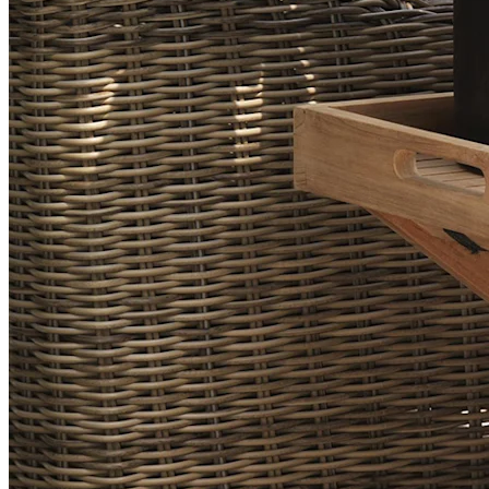
tåle et hårdt klima, der byder på mere end blot sol i
sommermånederne.
Selvom teaktræ er et klassisk materiale, stopper designet ikke ved
det traditionelle. Der er ingen grænser for, hvad du kan skabe i teak,
og vores leverandører udvikler fortsat nye former og nye designs.
Alt fra lige og stilrene møbler til innovative møbler fyldt med
detaljer, der vækker interesse. Djurö loungestol og Djurö
fodskammel fra Skargaarden er blot en af ​​alle de smukke former i
vores sortiment.