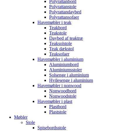
Polyrattanbord
Polyrattanstole
Polyrattandaybed
Polyrattansofaer
Havemøbler i teak
Teakbord
Teakstole
Daybed af teaktræ
Teaksolstole
Teak dækstol
Teaksofaer
Havemøbler i aluminium
Aluminiumbord
Aluminiumsstoler
Solsenge i aluminium
Hvilesenge i aluminium
Havemøbler i nonwood
Nonwoodbord
Nonwoodstole
Havemøbler i plast
Plastbord
Plaststole
Møbler
Stole
Spisebordsstole