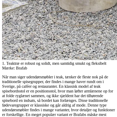
1. Teaktræ er robust og solidt, men samtidig smukt og fleksibelt
Mærke: Brafab
Når man siger udendørsmøbler i teak, tænker de fleste nok på de
traditionelle spisegrupper, der findes i mange haver rundt om i
Sverige, på caféer og restauranter. En klassisk model af teak
spisebordsstol er en positionsstol, hvor man løfter armlænene op for
at folde ryglænet sammen, og ikke sjældent har det tilhørende
spisebord en indsats, så bordet kan forlænges. Disse traditionelle
fødevaregrupper er klassiske og går aldrig af mode. Denne type
udendørsmøbler findes i mange varianter, hvor detaljer og funktioner
er forskellige. En meget populær variant er Brafabs måske mest