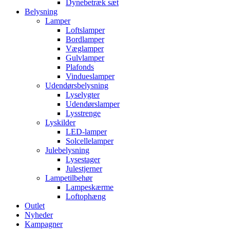
Dynebetræk sæt
Belysning
Lamper
Loftslamper
Bordlamper
Væglamper
Gulvlamper
Plafonds
Vindueslamper
Udendørsbelysning
Lyselygter
Udendørslamper
Lysstrenge
Lyskilder
LED-lamper
Solcellelamper
Julebelysning
Lysestager
Julestjerner
Lampetilbehør
Lampeskærme
Loftophæng
Outlet
Nyheder
Kampagner