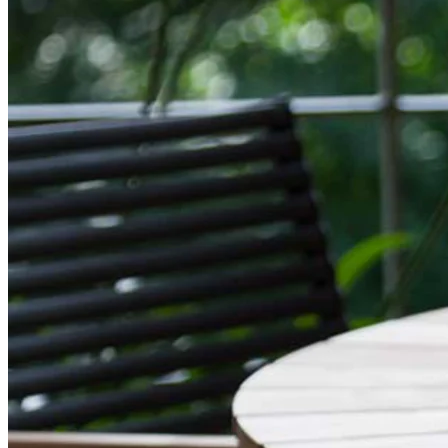
Et puslespil af teaktræ
Mærket bag disse udendørsmøbler hedder Cinas og er en dansk
virksomhed med rødder fra 1903. De kombinerer skandinavisk
innovation med holdbare og klassiske materialer. Hard & Ellen
bordet er her blevet matchet med Mood stolen i sort.
4. Alle typer møbler kan laves i teaktræ
Mærke: Sunzo
Siden det traditionelle spisestel i teak begyndte at overtage vores
haver, har udvalget af udendørsmøbler udviklet sig, og i dag er der
et væld af forskellige møbler til at nyde sommer, ferie og afslapning
udendørs. Alle materialer har forskellige forhold og egenskaber, men
langt de fleste udendørsmøbler kan laves i teaktræ.
Det mest almindelige materiale til at lave en loungegruppe fra i dag
er aluminium. Det er et vedligeholdelsesfrit materiale, der tåler alle
former for belastning, som udendørsmøbler kan udsættes for, og det
giver lette udendørsmøbler, der er nemme at håndtere. På trods af det
er det lige så godt at lave loungemøbler af teaktræ. Et rigtig lækkert
loungesæt i teaktræ er den nye Hampton fra Sunzo. Her kan træet
tage sin plads og give loungemøblerne et smukt og stilrent udtryk.