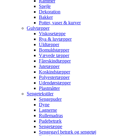
Rammer
Spejle
Dekoration
Bakker
Potter, vaser & kurver
Gulvtæpper
Viskosetæppe
Rya & luvtæpper
Uldtæpper
Bomuldstæpper
Vævede tæpper
Fåreskindtæpper
Jutetæpper
Koskindstæpper
Polyestertæpper
Udendørstæpper
Plastmåtter
Sengetekstiler
Sengepuder
Dyne
Lagnerne
Rullemadras
Pudebetræk
Sengetæppe
Sengegavl betræk og sengetøj