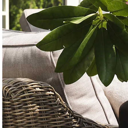
Stor variation i Turin-serien
At Turin-serien indeholder et stort udvalg af udendørsmøbler har
også bidraget til udendørsmøblernes popularitet. Udover en række
forskellige stole og borde fås Turin som blandt andet bakkebord,
sofa, klapbord, bænk og blomsterhylde. Det meste af serien er
foldbar.
2. Tidløst materiale tager nye og moderne former
Mærke: Skargaarden
Teaktræ er et materiale, der længe har været brugt i udendørsmøbler
på grund af dets utrolige evne til at modstå vind, fugt og solens
stærke UV-stråler. Det eneste, der ændrer sig, er, at overfladen får en
sølvgrå tone, mens holdbarheden og kvaliteten er konstant. Dette
materiale er særdeles velegnet til udendørsmøbler i norden, som skal