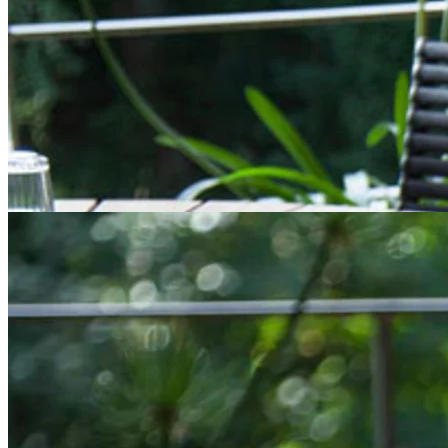
Hard & Ellen Spisebord
Dette design giver det smukke træ en interessant og spændende
form, der fanger vores opmærksomhed. Det er solidt håndværk, der
er sat i værk, og vil glæde ejerne af et bord som dette i mange år
fremover.