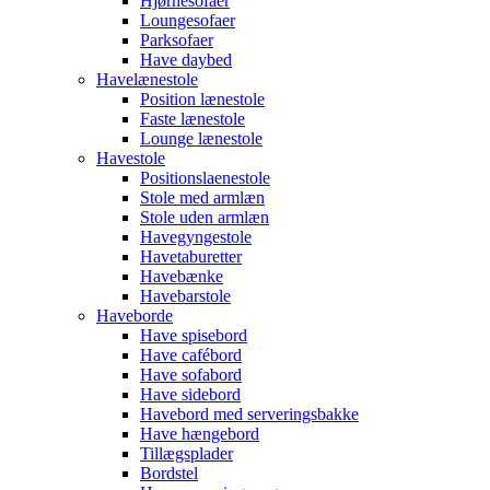
Hjørnesofaer
Loungesofaer
Parksofaer
Have daybed
Havelænestole
Position lænestole
Faste lænestole
Lounge lænestole
Havestole
Positionslaenestole
Stole med armlæn
Stole uden armlæn
Havegyngestole
Havetaburetter
Havebænke
Havebarstole
Haveborde
Have spisebord
Have cafébord
Have sofabord
Have sidebord
Havebord med serveringsbakke
Have hængebord
Tillægsplader
Bordstel