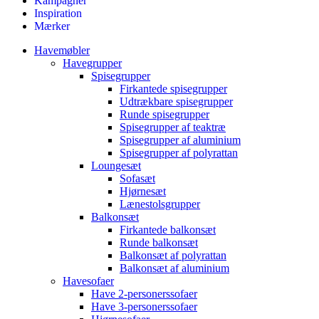
Kampagner
Inspiration
Mærker
Havemøbler
Havegrupper
Spisegrupper
Firkantede spisegrupper
Udtrækbare spisegrupper
Runde spisegrupper
Spisegrupper af teaktræ
Spisegrupper af aluminium
Spisegrupper af polyrattan
Loungesæt
Sofasæt
Hjørnesæt
Lænestolsgrupper
Balkonsæt
Firkantede balkonsæt
Runde balkonsæt
Balkonsæt af polyrattan
Balkonsæt af aluminium
Havesofaer
Have 2-personerssofaer
Have 3-personerssofaer