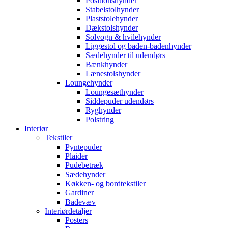
Positionshynder
Stabelstolhynder
Plaststolehynder
Dækstolshynder
Solvogn & hvilehynder
Liggestol og baden-badenhynder
Sædehynder til udendørs
Bænkhynder
Lænestolshynder
Loungehynder
Loungesæthynder
Siddepuder udendørs
Ryghynder
Polstring
Interiør
Tekstiler
Pyntepuder
Plaider
Pudebetræk
Sædehynder
Køkken- og bordtekstiler
Gardiner
Badevæv
Interiørdetaljer
Posters