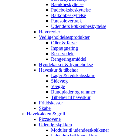
Bænkbeskyttelse
Pudeboksbeskyttelse
Balkonbeskyttelse
Parasolovertræk
Udendørs køkkenbeskyttelse
Havereoler
Vedligeholdelsesprodukter
Olier & farve
Imprægnering
Reservedele
Rengøringsmiddel
Hyndekasser & hyndebokse
Haveskur & tilbehør
Lager & redskabsskure
Sidevæg
Vægge
Bundplader og rammer
Tilbehør til haveskur
Fritidskasser
Skabe
Havekøkken & grill
Pizzaovene
Udendørskøkken
Moduler til udendørskøkkener
Udendørskøkkenpakker