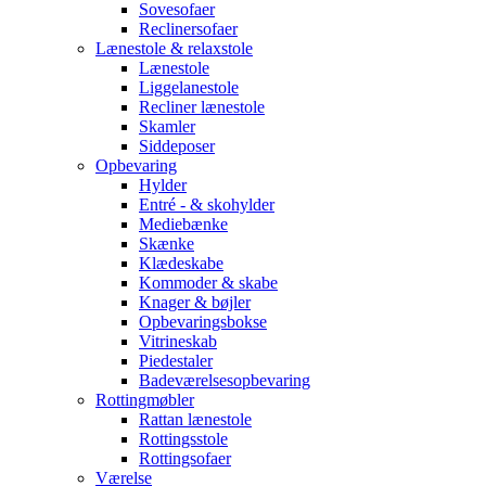
Sovesofaer
Reclinersofaer
Lænestole & relaxstole
Lænestole
Liggelanestole
Recliner lænestole
Skamler
Siddeposer
Opbevaring
Hylder
Entré - & skohylder
Mediebænke
Skænke
Klædeskabe
Kommoder & skabe
Knager & bøjler
Opbevaringsbokse
Vitrineskab
Piedestaler
Badeværelsesopbevaring
Rottingmøbler
Rattan lænestole
Rottingsstole
Rottingsofaer
Værelse