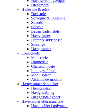
Have serveringsvogne
Utebarbord
Hvilestole & relax
Dækstole
Solvogne & liggestole
Strandstole
Solstole
Baden-baden stole
Hængekøjer
Puffer & siddeposer
Solsenge
Hængestoler
Loungedele
Midterdele
Hjørnedele
Chaiselongdele
Loungesofabord
Modulsofaer
Afsluttende moduler
Hængesofaer & tilbehør
Hængesofaer
Hængesofa tag
Hængesofa hynder
Havemøbler efter materiale
Havemøbler i polyrattan