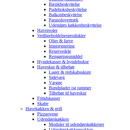
Bænkbeskyttelse
Pudeboksbeskyttelse
Balkonbeskyttelse
Parasolovertræk
Udendørs køkkenbeskyttelse
Havereoler
Vedligeholdelsesprodukter
Olier & farve
Imprægnering
Reservedele
Rengøringsmiddel
Hyndekasser & hyndebokse
Haveskur & tilbehør
Lager & redskabsskure
Sidevæg
Vægge
Bundplader og rammer
Tilbehør til haveskur
Fritidskasser
Skabe
Havekøkken & grill
Pizzaovene
Udendørskøkken
Moduler til udendørskøkkener
Udendørskøkkenpakker