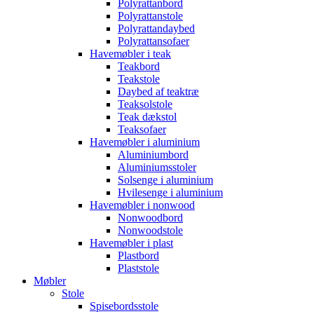
Polyrattanbord
Polyrattanstole
Polyrattandaybed
Polyrattansofaer
Havemøbler i teak
Teakbord
Teakstole
Daybed af teaktræ
Teaksolstole
Teak dækstol
Teaksofaer
Havemøbler i aluminium
Aluminiumbord
Aluminiumsstoler
Solsenge i aluminium
Hvilesenge i aluminium
Havemøbler i nonwood
Nonwoodbord
Nonwoodstole
Havemøbler i plast
Plastbord
Plaststole
Møbler
Stole
Spisebordsstole