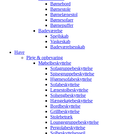
Børnebord
Børnestole
Børnelænestol
Børnesofaer
Børnepuffer
Badeværelse
Spejlskab
Vaskeskab
Badeværelsesskab
Have
Pleje & opbevaring
Møbelbeskyttelse
Sofagruppebeskyttelse
Spisegruppebeskyttelse
Hjørnesofabeskyttelse
Sofabeskyttelse
Lænestolbeskyttelse
Solsengbeskyttelse
Hængekøjebeskyttelse
Bordbeskyttelse
Grillbeskyttelse
Stolebetræk
Loungegruppebeskyttelse
Pergolabeskyttelse
Solbeskyttelsessejl