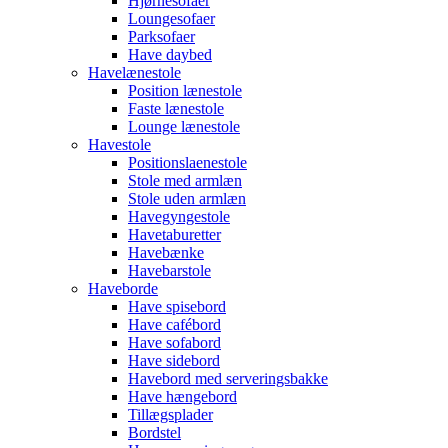
Hjørnesofaer
Loungesofaer
Parksofaer
Have daybed
Havelænestole
Position lænestole
Faste lænestole
Lounge lænestole
Havestole
Positionslaenestole
Stole med armlæn
Stole uden armlæn
Havegyngestole
Havetaburetter
Havebænke
Havebarstole
Haveborde
Have spisebord
Have cafébord
Have sofabord
Have sidebord
Havebord med serveringsbakke
Have hængebord
Tillægsplader
Bordstel