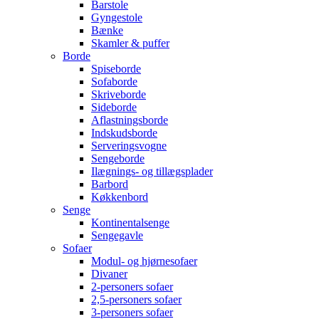
Barstole
Gyngestole
Bænke
Skamler & puffer
Borde
Spiseborde
Sofaborde
Skriveborde
Sideborde
Aflastningsborde
Indskudsborde
Serveringsvogne
Sengeborde
Ilægnings- og tillægsplader
Barbord
Køkkenbord
Senge
Kontinentalsenge
Sengegavle
Sofaer
Modul- og hjørnesofaer
Divaner
2-personers sofaer
2,5-personers sofaer
3-personers sofaer