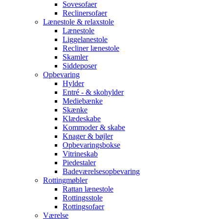
Sovesofaer
Reclinersofaer
Lænestole & relaxstole
Lænestole
Liggelanestole
Recliner lænestole
Skamler
Siddeposer
Opbevaring
Hylder
Entré - & skohylder
Mediebænke
Skænke
Klædeskabe
Kommoder & skabe
Knager & bøjler
Opbevaringsbokse
Vitrineskab
Piedestaler
Badeværelsesopbevaring
Rottingmøbler
Rattan lænestole
Rottingsstole
Rottingsofaer
Værelse