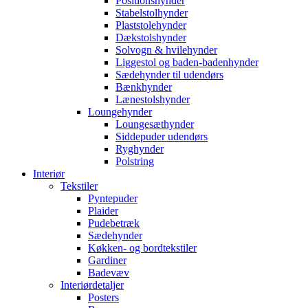
Positionshynder
Stabelstolhynder
Plaststolehynder
Dækstolshynder
Solvogn & hvilehynder
Liggestol og baden-badenhynder
Sædehynder til udendørs
Bænkhynder
Lænestolshynder
Loungehynder
Loungesæthynder
Siddepuder udendørs
Ryghynder
Polstring
Interiør
Tekstiler
Pyntepuder
Plaider
Pudebetræk
Sædehynder
Køkken- og bordtekstiler
Gardiner
Badevæv
Interiørdetaljer
Posters