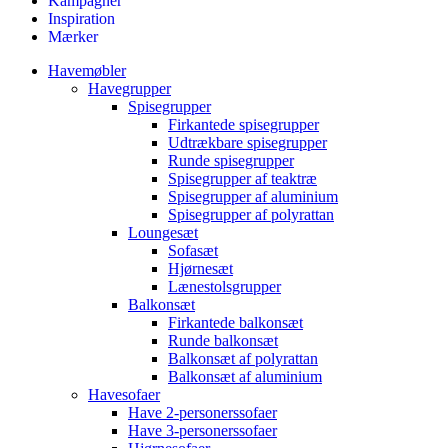
Kampagner
Inspiration
Mærker
Havemøbler
Havegrupper
Spisegrupper
Firkantede spisegrupper
Udtrækbare spisegrupper
Runde spisegrupper
Spisegrupper af teaktræ
Spisegrupper af aluminium
Spisegrupper af polyrattan
Loungesæt
Sofasæt
Hjørnesæt
Lænestolsgrupper
Balkonsæt
Firkantede balkonsæt
Runde balkonsæt
Balkonsæt af polyrattan
Balkonsæt af aluminium
Havesofaer
Have 2-personerssofaer
Have 3-personerssofaer