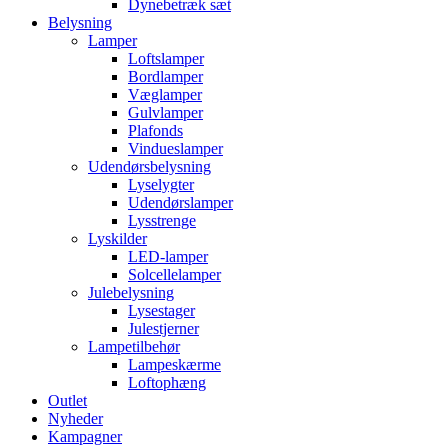
Dynebetræk sæt
Belysning
Lamper
Loftslamper
Bordlamper
Væglamper
Gulvlamper
Plafonds
Vindueslamper
Udendørsbelysning
Lyselygter
Udendørslamper
Lysstrenge
Lyskilder
LED-lamper
Solcellelamper
Julebelysning
Lysestager
Julestjerner
Lampetilbehør
Lampeskærme
Loftophæng
Outlet
Nyheder
Kampagner