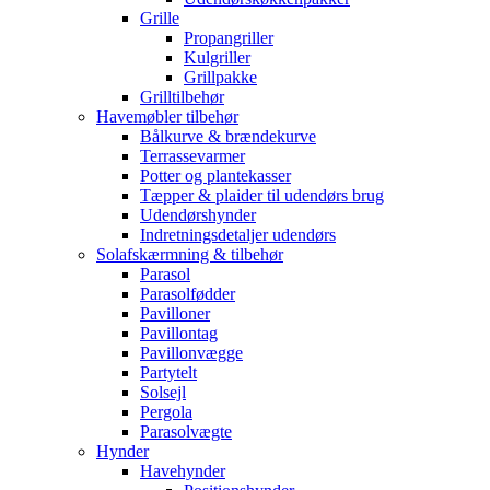
Grille
Propangriller
Kulgriller
Grillpakke
Grilltilbehør
Havemøbler tilbehør
Bålkurve & brændekurve
Terrassevarmer
Potter og plantekasser
Tæpper & plaider til udendørs brug
Udendørshynder
Indretningsdetaljer udendørs
Solafskærmning & tilbehør
Parasol
Parasolfødder
Pavilloner
Pavillontag
Pavillonvægge
Partytelt
Solsejl
Pergola
Parasolvægte
Hynder
Havehynder