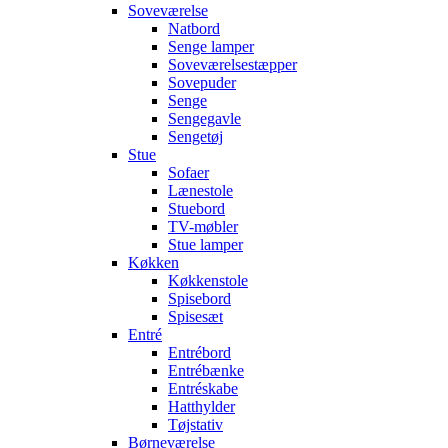
Soveværelse
Natbord
Senge lamper
Soveværelsestæpper
Sovepuder
Senge
Sengegavle
Sengetøj
Stue
Sofaer
Lænestole
Stuebord
TV-møbler
Stue lamper
Køkken
Køkkenstole
Spisebord
Spisesæt
Entré
Entrébord
Entrébænke
Entréskabe
Hatthylder
Tøjstativ
Børneværelse