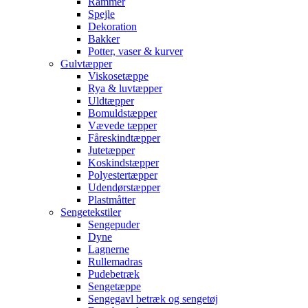
Rammer
Spejle
Dekoration
Bakker
Potter, vaser & kurver
Gulvtæpper
Viskosetæppe
Rya & luvtæpper
Uldtæpper
Bomuldstæpper
Vævede tæpper
Fåreskindtæpper
Jutetæpper
Koskindstæpper
Polyestertæpper
Udendørstæpper
Plastmåtter
Sengetekstiler
Sengepuder
Dyne
Lagnerne
Rullemadras
Pudebetræk
Sengetæppe
Sengegavl betræk og sengetøj