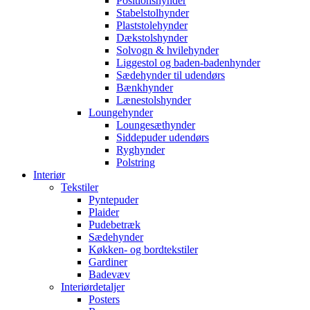
Positionshynder
Stabelstolhynder
Plaststolehynder
Dækstolshynder
Solvogn & hvilehynder
Liggestol og baden-badenhynder
Sædehynder til udendørs
Bænkhynder
Lænestolshynder
Loungehynder
Loungesæthynder
Siddepuder udendørs
Ryghynder
Polstring
Interiør
Tekstiler
Pyntepuder
Plaider
Pudebetræk
Sædehynder
Køkken- og bordtekstiler
Gardiner
Badevæv
Interiørdetaljer
Posters