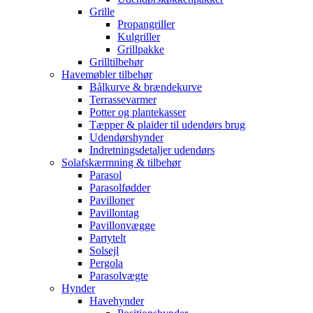
Grille
Propangriller
Kulgriller
Grillpakke
Grilltilbehør
Havemøbler tilbehør
Bålkurve & brændekurve
Terrassevarmer
Potter og plantekasser
Tæpper & plaider til udendørs brug
Udendørshynder
Indretningsdetaljer udendørs
Solafskærmning & tilbehør
Parasol
Parasolfødder
Pavilloner
Pavillontag
Pavillonvægge
Partytelt
Solsejl
Pergola
Parasolvægte
Hynder
Havehynder