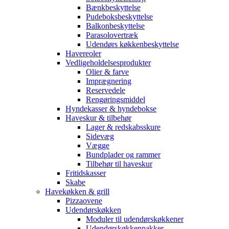
Bænkbeskyttelse
Pudeboksbeskyttelse
Balkonbeskyttelse
Parasolovertræk
Udendørs køkkenbeskyttelse
Havereoler
Vedligeholdelsesprodukter
Olier & farve
Imprægnering
Reservedele
Rengøringsmiddel
Hyndekasser & hyndebokse
Haveskur & tilbehør
Lager & redskabsskure
Sidevæg
Vægge
Bundplader og rammer
Tilbehør til haveskur
Fritidskasser
Skabe
Havekøkken & grill
Pizzaovene
Udendørskøkken
Moduler til udendørskøkkener
Udendørskøkkenpakker