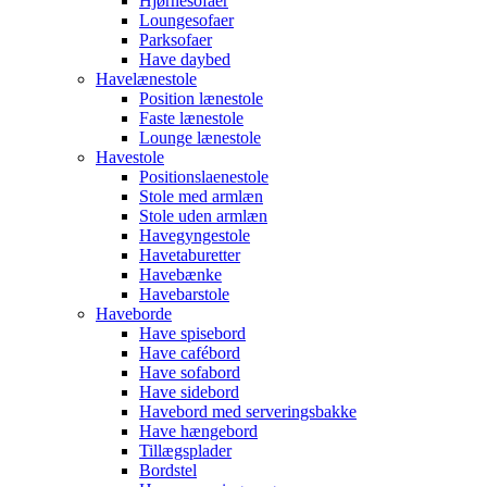
Hjørnesofaer
Loungesofaer
Parksofaer
Have daybed
Havelænestole
Position lænestole
Faste lænestole
Lounge lænestole
Havestole
Positionslaenestole
Stole med armlæn
Stole uden armlæn
Havegyngestole
Havetaburetter
Havebænke
Havebarstole
Haveborde
Have spisebord
Have cafébord
Have sofabord
Have sidebord
Havebord med serveringsbakke
Have hængebord
Tillægsplader
Bordstel