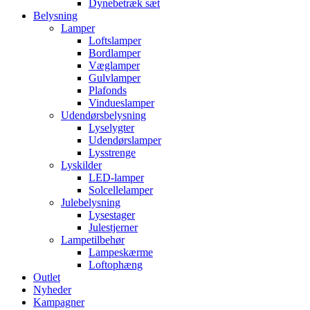
Dynebetræk sæt
Belysning
Lamper
Loftslamper
Bordlamper
Væglamper
Gulvlamper
Plafonds
Vindueslamper
Udendørsbelysning
Lyselygter
Udendørslamper
Lysstrenge
Lyskilder
LED-lamper
Solcellelamper
Julebelysning
Lysestager
Julestjerner
Lampetilbehør
Lampeskærme
Loftophæng
Outlet
Nyheder
Kampagner