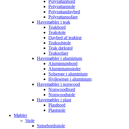
Polyrattanbord
Polyrattanstole
Polyrattandaybed
Polyrattansofaer
Havemøbler i teak
Teakbord
Teakstole
Daybed af teaktræ
Teaksolstole
Teak dækstol
Teaksofaer
Havemøbler i aluminium
Aluminiumbord
Aluminiumsstoler
Solsenge i aluminium
Hvilesenge i aluminium
Havemøbler i nonwood
Nonwoodbord
Nonwoodstole
Havemøbler i plast
Plastbord
Plaststole
Møbler
Stole
Spisebordsstole