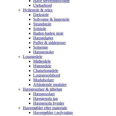
Have serveringsvogne
Utebarbord
Hvilestole & relax
Dækstole
Solvogne & liggestole
Strandstole
Solstole
Baden-baden stole
Hængekøjer
Puffer & siddeposer
Solsenge
Hængestoler
Loungedele
Midterdele
Hjørnedele
Chaiselongdele
Loungesofabord
Modulsofaer
Afsluttende moduler
Hængesofaer & tilbehør
Hængesofaer
Hængesofa tag
Hængesofa hynder
Havemøbler efter materiale
Havemøbler i polyrattan