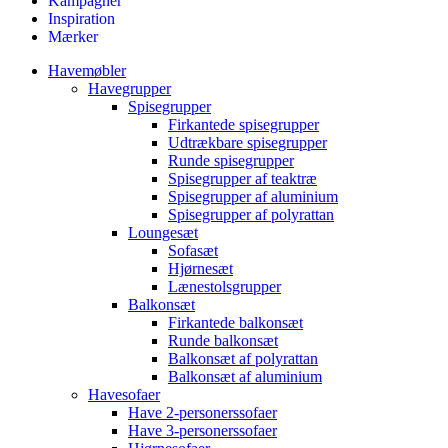
Kampagner
Inspiration
Mærker
Havemøbler
Havegrupper
Spisegrupper
Firkantede spisegrupper
Udtrækbare spisegrupper
Runde spisegrupper
Spisegrupper af teaktræ
Spisegrupper af aluminium
Spisegrupper af polyrattan
Loungesæt
Sofasæt
Hjørnesæt
Lænestolsgrupper
Balkonsæt
Firkantede balkonsæt
Runde balkonsæt
Balkonsæt af polyrattan
Balkonsæt af aluminium
Havesofaer
Have 2-personerssofaer
Have 3-personerssofaer