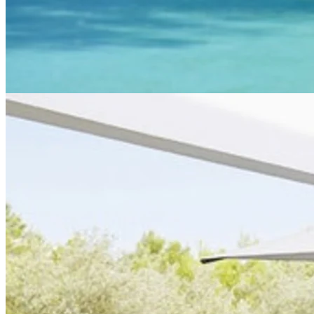
en hjørnesofa, fungerer denne stol som en midterdel og bruges
sammen med Foam hjørnedel.
Tekstilen på denne seje stol kaldes AirTouch og er lavet til udendørs
brug, indvendig pude er af materialet Quick Dry Foam. Disse
materialer gør stolen til et vejrbestandigt havemøbel, der tåler vind
og vejr.
Peacock loungestol
Denne loungestol fra Cane-line hedder Peacock og har en høj
siddekomfort og et omsluttende design. Her kombineres teaktræ i