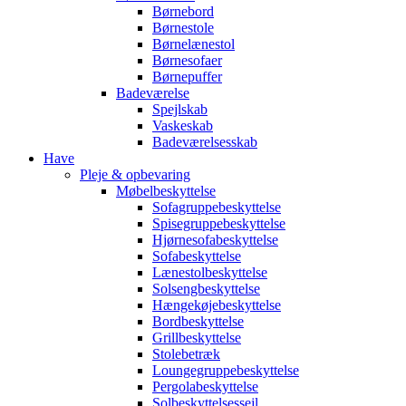
Børnebord
Børnestole
Børnelænestol
Børnesofaer
Børnepuffer
Badeværelse
Spejlskab
Vaskeskab
Badeværelsesskab
Have
Pleje & opbevaring
Møbelbeskyttelse
Sofagruppebeskyttelse
Spisegruppebeskyttelse
Hjørnesofabeskyttelse
Sofabeskyttelse
Lænestolbeskyttelse
Solsengbeskyttelse
Hængekøjebeskyttelse
Bordbeskyttelse
Grillbeskyttelse
Stolebetræk
Loungegruppebeskyttelse
Pergolabeskyttelse
Solbeskyttelsessejl