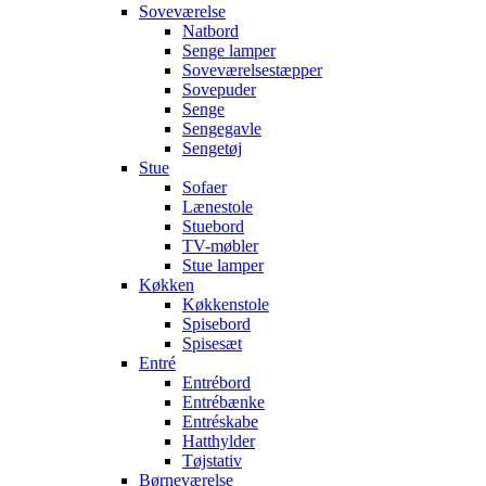
Soveværelse
Natbord
Senge lamper
Soveværelsestæpper
Sovepuder
Senge
Sengegavle
Sengetøj
Stue
Sofaer
Lænestole
Stuebord
TV-møbler
Stue lamper
Køkken
Køkkenstole
Spisebord
Spisesæt
Entré
Entrébord
Entrébænke
Entréskabe
Hatthylder
Tøjstativ
Børneværelse