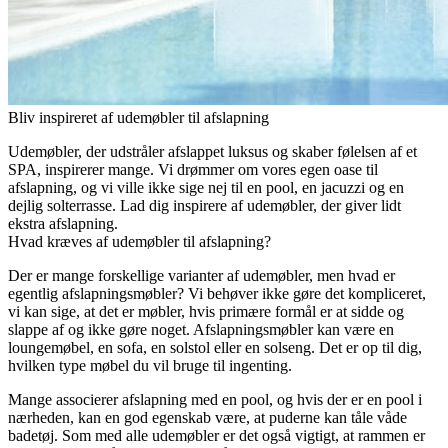
Bliv inspireret af udemøbler til afslapning
Udemøbler, der udstråler afslappet luksus og skaber følelsen af ​​et
SPA, inspirerer mange. Vi drømmer om vores egen oase til
afslapning, og vi ville ikke sige nej til en pool, en jacuzzi og en
dejlig solterrasse. Lad dig inspirere af udemøbler, der giver lidt
ekstra afslapning.
Hvad kræves af udemøbler til afslapning?
Der er mange forskellige varianter af udemøbler, men hvad er
egentlig afslapningsmøbler? Vi behøver ikke gøre det kompliceret,
vi kan sige, at det er møbler, hvis primære formål er at sidde og
slappe af og ikke gøre noget. Afslapningsmøbler kan være en
loungemøbel, en sofa, en solstol eller en solseng. Det er op til dig,
hvilken type møbel du vil bruge til ingenting.
Mange associerer afslapning med en pool, og hvis der er en pool i
nærheden, kan en god egenskab være, at puderne kan tåle våde
badetøj. Som med alle udemøbler er det også vigtigt, at rammen er