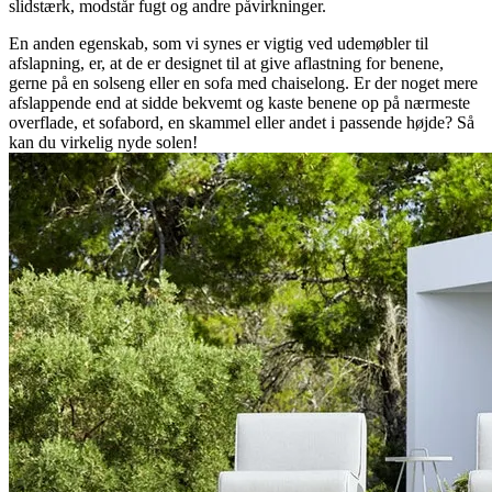
slidstærk, modstår fugt og andre påvirkninger.
En anden egenskab, som vi synes er vigtig ved udemøbler til
afslapning, er, at de er designet til at give aflastning for benene,
gerne på en solseng eller en sofa med chaiselong. Er der noget mere
afslappende end at sidde bekvemt og kaste benene op på nærmeste
overflade, et sofabord, en skammel eller andet i passende højde? Så
kan du virkelig nyde solen!