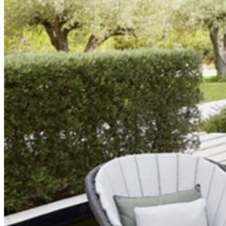
bunden og kunstflettet materiale i selve sædeområdet. Siddehynden,
der har et flot og iøjnefaldende design, medfølger. I serien findes
også en Peacock to-personers sofa.
Peacock Daybed
Selvom dette ikke er en rigtig loungestol, er det et virkelig
behageligt siddeplads. Det er en daybed med bord, også fra Cane-
lines serie Peacock. Benene er i teaktræ og ligedelen er i kunstflet,
pude og puder medfølger. Dybden er 199 cm og bredden er 219 cm,
så der er masser af plads til to personer!