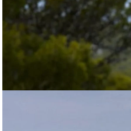
Conic solsengen
Solstolen i serien Conic har en virkelig flot og enkel design.
Rammen er af aluminium, og med de store hjul på konstruktionen er
stolen let at flytte rundt. Rammen fås i både grå og brun. Til den grå
solseng medfølger en grå pude, og til den brune medfølger en brun
pude. Conic solsengen har en gasfjeder, så du nemt kan justere
ryglænets vinkel.