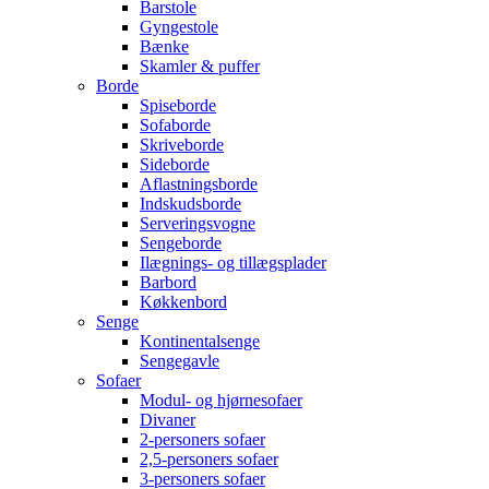
Barstole
Gyngestole
Bænke
Skamler & puffer
Borde
Spiseborde
Sofaborde
Skriveborde
Sideborde
Aflastningsborde
Indskudsborde
Serveringsvogne
Sengeborde
Ilægnings- og tillægsplader
Barbord
Køkkenbord
Senge
Kontinentalsenge
Sengegavle
Sofaer
Modul- og hjørnesofaer
Divaner
2-personers sofaer
2,5-personers sofaer
3-personers sofaer