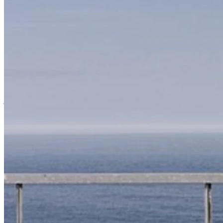
Columbus solseng
Solstolen Columbus kommer fra det danske merket Skagerak og
finnes i to farger, hvitt og svart. Rammen er i teak som gir møbelet
en klassisk og elegant stil med en følelse av luksus. Ryggstøtten kan
justeres i flere posisjoner, og denne modellen har også to hjul som
gjør solsengen lett å flytte til et solrikt sted.
Steamer solseng
Denne klassiske dækstol kommer fra Skagerak. Designet er i
skandinavisk stil, og for mange er denne klassiske solstol et symbol
på sommeren. Træsorten er teak, ryglænet kan justeres i fem
forskellige positioner, og fodskamlen kan foldes sammen, når stolen
ikke er i brug. Steamer er en dækstol med høj komfort og
funktionalitet. Puder købes separat, her kan du se alle vores
dækstolspuder.