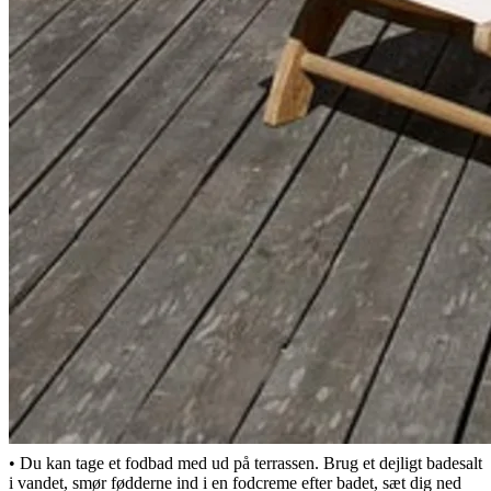
Dit eget hjemmespa
En fridag med vennerne, solen skinner, og poolen er klar til at hoppe
i. At arrangere et simpelt hjemmespa kan være en sjov og
afslappende aktivitet, samtidig med at man kan nyde livet udendørs
sammen. Her er nogle tips til, hvad et hjemmespa kan indeholde:
• Forberedelser: Skab en afslappende atmosfære, læg
mobiltelefonerne væk og sæt afslappende musik på.
• En ansigtsskrubbe er en god begyndelse på en hudplejerutine.
Scrub ansigtet og læg derefter en ansigtsmaske på. I mellemtiden
kan I slappe af, hygge jer, læse en god bog eller løse et krydsord.
Undgå direkte sollys i ansigtet. • Når du har skyllet ansigtsmasken
af, kan du smøre ansigtet ind i en fugtgivende ansigtscreme.
• Det er også rart at give håret en kur. Fugt håret og påfør en
hårmaske, svøb et håndklæde omkring og lad masken sidde i den
angivne tid. • Hvis du bader i pool eller jacuzzi, må du ikke glemme
at vaske ansigtsmasken og hårmasken af, før du hopper i.
• Du kan tage et fodbad med ud på terrassen. Brug et dejligt badesalt
i vandet, smør fødderne ind i en fodcreme efter badet, sæt dig ned