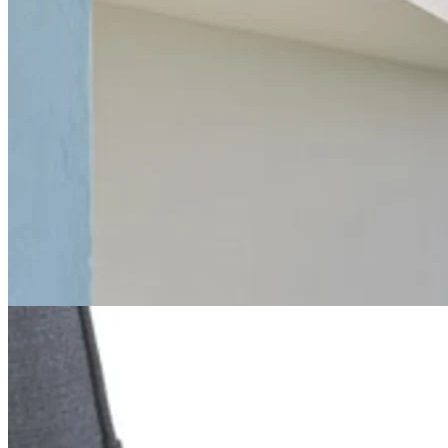
Conic sofa-gruppe
Sofa-gruppen Conic er en udendørs møbel fra Cane-line, som er
designet efter devisen "Less is more". Denne afpillede design gør
den velegnet til moderne afslapning. Rammen er lavet af aluminium,
og derover er der vævet med tekstilstropper.
Sofa-gruppen består af forskellige moduler, du kan selv bygge din
sofa og gøre den så stor, som du ønsker. Du kan let klikke rammerne
sammen under puderne.