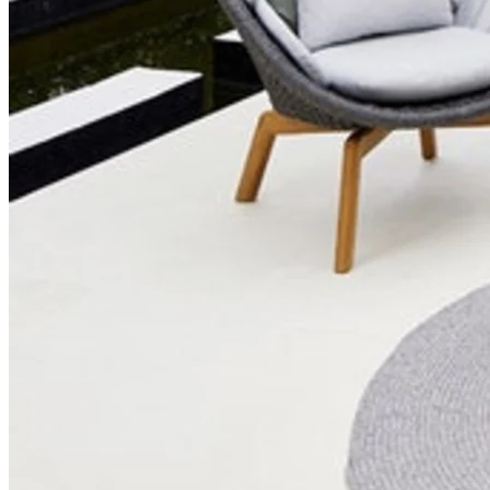
Udemøbler indendørs
At have udemøbler udendørs er faktisk ikke det eneste
anvendelsesområde, man kan også have udemøbler indendørs. Når
vi taler om afslapningsområder og SPA, passer udemøbler perfekt til
områder med pools, vand og høj luftfugtighed. At udemøbler er så
modstandsdygtige over for fugt og forskellige vejrforhold er en
vigtig egenskab i denne type miljøer.