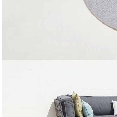
Tip! De smarte borde med aftagelig bakke hedder On-the-move og
fås i flere forskellige farver. De er lette og praktiske at flytte rundt
på, lige hvor man har brug for at sætte sin drink eller kaffekop.