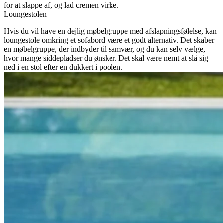
for at slappe af, og lad cremen virke.
Loungestolen
Hvis du vil have en dejlig møbelgruppe med afslapningsfølelse, kan
loungestole omkring et sofabord være et godt alternativ. Det skaber
en møbelgruppe, der indbyder til samvær, og du kan selv vælge,
hvor mange siddepladser du ønsker. Det skal være nemt at slå sig
ned i en stol efter en dukkert i poolen.
Foam loungestol
Denne Foam loungestol fra Cane-line kan bruges enten separat som
en stol eller bygges sammen til en stor sofa. Hvis du ønsker at bygge