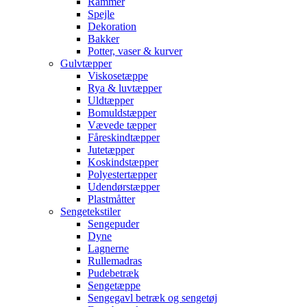
Rammer
Spejle
Dekoration
Bakker
Potter, vaser & kurver
Gulvtæpper
Viskosetæppe
Rya & luvtæpper
Uldtæpper
Bomuldstæpper
Vævede tæpper
Fåreskindtæpper
Jutetæpper
Koskindstæpper
Polyestertæpper
Udendørstæpper
Plastmåtter
Sengetekstiler
Sengepuder
Dyne
Lagnerne
Rullemadras
Pudebetræk
Sengetæppe
Sengegavl betræk og sengetøj