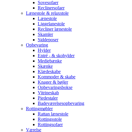
Sovesofaer
Reclinersofaer
Lænestole & relaxstole
Lænestole
Liggelanestole
Recliner lænestole
Skamler
Siddeposer
Opbevaring
Hylder
Entré - & skohylder
Mediebænke
Skænke
Klædeskabe
Kommoder & skabe
Knager & bøjler
Opbevaringsbokse
Vitrineskab
Piedestaler
Badeværelsesopbevaring
Rottingmøbler
Rattan lænestole
Rottingsstole
Rottingsofaer
Værelse