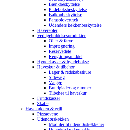
Bænkbeskyttelse
Pudeboksbeskyttelse
Balkonbeskyttelse
Parasolovertræk
Udendørs køkkenbeskyttelse
Havereoler
Vedligeholdelsesprodukter
Olier & farve
Imprægnering
Reservedele
Rengøringsmiddel
Hyndekasser & hyndebokse
Haveskur & tilbehør
Lager & redskabsskure
Sidevæg
Vægge
Bundplader og rammer
Tilbehør til haveskur
Fritidskasser
Skabe
Havekøkken & grill
Pizzaovene
Udendørskøkken
Moduler til udendørskøkkener
Udendørskøkkenpakker