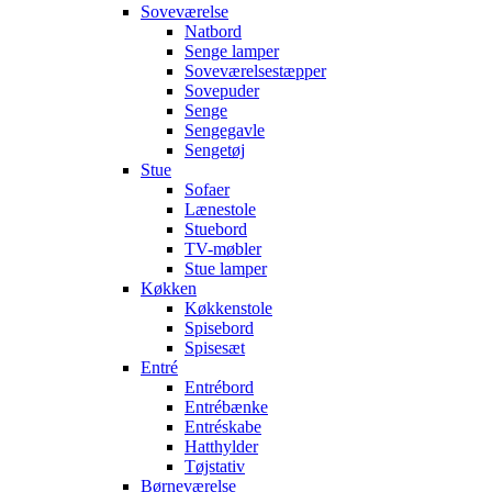
Soveværelse
Natbord
Senge lamper
Soveværelsestæpper
Sovepuder
Senge
Sengegavle
Sengetøj
Stue
Sofaer
Lænestole
Stuebord
TV-møbler
Stue lamper
Køkken
Køkkenstole
Spisebord
Spisesæt
Entré
Entrébord
Entrébænke
Entréskabe
Hatthylder
Tøjstativ
Børneværelse