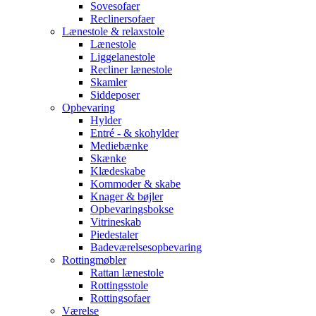
Sovesofaer
Reclinersofaer
Lænestole & relaxstole
Lænestole
Liggelanestole
Recliner lænestole
Skamler
Siddeposer
Opbevaring
Hylder
Entré - & skohylder
Mediebænke
Skænke
Klædeskabe
Kommoder & skabe
Knager & bøjler
Opbevaringsbokse
Vitrineskab
Piedestaler
Badeværelsesopbevaring
Rottingmøbler
Rattan lænestole
Rottingsstole
Rottingsofaer
Værelse