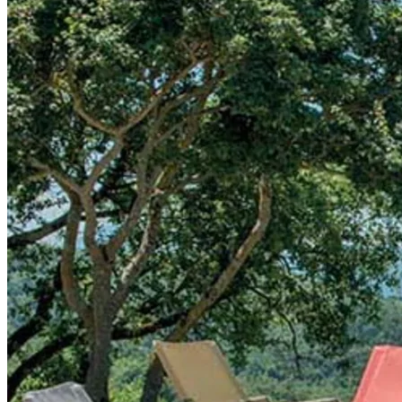
Løfter hele rummet
Denne liggestol kommer i flere forskellige farver, som alle er både
legende og elegante på samme tid. Hos os kan du vælge mellem
farverne rød, blå og hvid. Uanset om du bruger Snooze Deck Chair
udendørs eller indendørs, vil disse fine liggestole løfte hele miljøet.
Solseng Siesta fra Cane-line
Billedet øverst i artiklen viste lange rækker af Siesta solsenge fra
Cane-line. Du behøver ikke have en hel række på din terrasse for at
skabe den luksuriøse feriefølelse, en eller to Siesta Solsenge vil se
lige så flotte ud på din terrasse. Solsengen fås i to forskellige
designs, denne mørkere grå nuance vist på billedet herunder, samt i
en lysere grå tone. Puden er lysegrå og købes separat.
I vores webshop finder du et stort udvalg af komfortable solstole i
forskellige design, såsom dækstole, hvilestole, solsenge, baden-
baden stole og strandstole. Du kan læse mere og se vores fulde
sortiment under kategorien hvilestole og afslapning. En favorit i
vores sortiment, som er prisvenlig og passer til enhver udendørs
plads, er Vegas Hvilestol fra Selected Home.