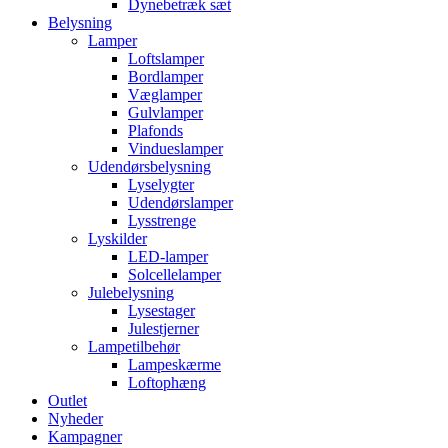
Dynebetræk sæt
Belysning
Lamper
Loftslamper
Bordlamper
Væglamper
Gulvlamper
Plafonds
Vindueslamper
Udendørsbelysning
Lyselygter
Udendørslamper
Lysstrenge
Lyskilder
LED-lamper
Solcellelamper
Julebelysning
Lysestager
Julestjerner
Lampetilbehør
Lampeskærme
Loftophæng
Outlet
Nyheder
Kampagner