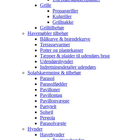
Grille
Propangriller
Kulgriller
Grillpakke
Grilltilbehør
Havemøbler tilbehør
Bålkurve & brændekurve
Terrassevarmer
Potter og plantekasser
Tæpper & plaider til udendørs brug
Udendørshynder
Indretningsdetaljer udendørs
Solafskærmning & tilbehør
Parasol
Parasolfødder
Pavilloner
Pavillontag
Pavillonvægge
Partytelt
Solsejl
Pergola
Parasolvægte
Hynder
Havehynder