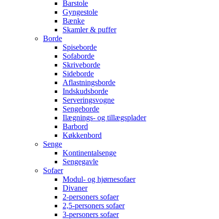
Barstole
Gyngestole
Bænke
Skamler & puffer
Borde
Spiseborde
Sofaborde
Skriveborde
Sideborde
Aflastningsborde
Indskudsborde
Serveringsvogne
Sengeborde
Ilægnings- og tillægsplader
Barbord
Køkkenbord
Senge
Kontinentalsenge
Sengegavle
Sofaer
Modul- og hjørnesofaer
Divaner
2-personers sofaer
2,5-personers sofaer
3-personers sofaer