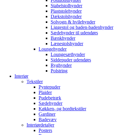
Positionshynder
Stabelstolhynder
Plaststolehynder
Dækstolshynder
Solvogn & hvilehynder
Liggestol og baden-badenhynder
Sædehynder til udendørs
Bænkhynder
Lænestolshynder
Loungehynder
Loungesæthynder
Siddepuder udendørs
Ryghynder
Polstring
Interiør
Tekstiler
Pyntepuder
Plaider
Pudebetræk
Sædehynder
Køkken- og bordtekstiler
Gardiner
Badevæv
Interiørdetaljer
Posters