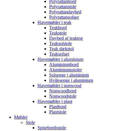
Polyrattanbord
Polyrattanstole
Polyrattandaybed
Polyrattansofaer
Havemøbler i teak
Teakbord
Teakstole
Daybed af teaktræ
Teaksolstole
Teak dækstol
Teaksofaer
Havemøbler i aluminium
Aluminiumbord
Aluminiumsstoler
Solsenge i aluminium
Hvilesenge i aluminium
Havemøbler i nonwood
Nonwoodbord
Nonwoodstole
Havemøbler i plast
Plastbord
Plaststole
Møbler
Stole
Spisebordsstole