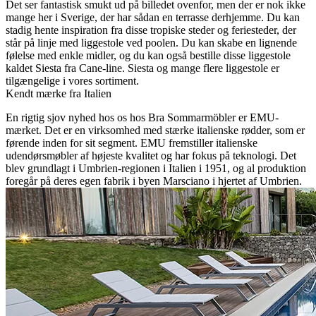
Det ser fantastisk smukt ud på billedet ovenfor, men der er nok ikke
mange her i Sverige, der har sådan en terrasse derhjemme. Du kan
stadig hente inspiration fra disse tropiske steder og feriesteder, der
står på linje med liggestole ved poolen. Du kan skabe en lignende
følelse med enkle midler, og du kan også bestille disse liggestole
kaldet Siesta fra Cane-line. Siesta og mange flere liggestole er
tilgængelige i vores sortiment.
Kendt mærke fra Italien
En rigtig sjov nyhed hos os hos Bra Sommarmöbler er EMU-
mærket. Det er en virksomhed med stærke italienske rødder, som er
førende inden for sit segment. EMU fremstiller italienske
udendørsmøbler af højeste kvalitet og har fokus på teknologi. Det
blev grundlagt i Umbrien-regionen i Italien i 1951, og al produktion
foregår på deres egen fabrik i byen Marsciano i hjertet af Umbrien.