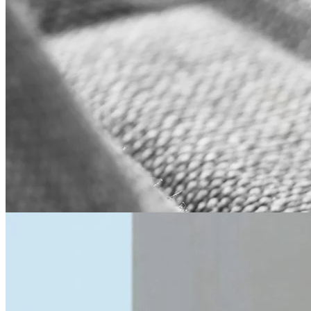
Let og fleksibel liggestol
Klapstolen Traveller er bygget med et let aluminiumsstel, som giver
stolen en lav vægt. Den foldes let sammen, så du kan tage
liggestolen med overalt, til stranden, parken eller campingpladsen.