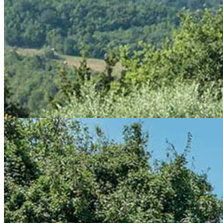
Smart og brugbart
Snooze Deck Chair er et smart og brugbart udendørsmøbel, som du
nemt kan folde sammen. Dette gør det nemt at flytte rundt, så
hvorfor ikke tage det med til stranden på en solskinsdag? Denne stol
passer lige godt på altanen, i haven og ved poolen.