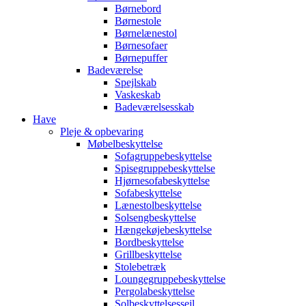
Børnebord
Børnestole
Børnelænestol
Børnesofaer
Børnepuffer
Badeværelse
Spejlskab
Vaskeskab
Badeværelsesskab
Have
Pleje & opbevaring
Møbelbeskyttelse
Sofagruppebeskyttelse
Spisegruppebeskyttelse
Hjørnesofabeskyttelse
Sofabeskyttelse
Lænestolbeskyttelse
Solsengbeskyttelse
Hængekøjebeskyttelse
Bordbeskyttelse
Grillbeskyttelse
Stolebetræk
Loungegruppebeskyttelse
Pergolabeskyttelse
Solbeskyttelsessejl