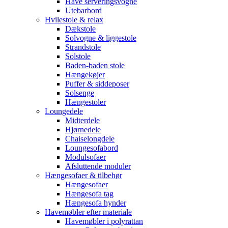
Have serveringsvogne
Utebarbord
Hvilestole & relax
Dækstole
Solvogne & liggestole
Strandstole
Solstole
Baden-baden stole
Hængekøjer
Puffer & siddeposer
Solsenge
Hængestoler
Loungedele
Midterdele
Hjørnedele
Chaiselongdele
Loungesofabord
Modulsofaer
Afsluttende moduler
Hængesofaer & tilbehør
Hængesofaer
Hængesofa tag
Hængesofa hynder
Havemøbler efter materiale
Havemøbler i polyrattan