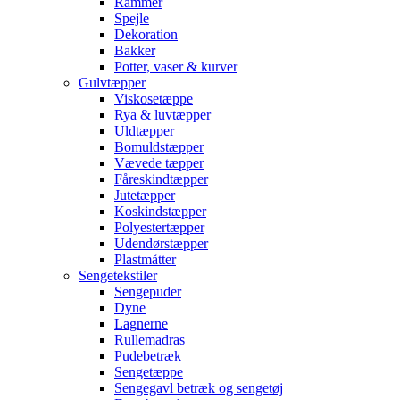
Rammer
Spejle
Dekoration
Bakker
Potter, vaser & kurver
Gulvtæpper
Viskosetæppe
Rya & luvtæpper
Uldtæpper
Bomuldstæpper
Vævede tæpper
Fåreskindtæpper
Jutetæpper
Koskindstæpper
Polyestertæpper
Udendørstæpper
Plastmåtter
Sengetekstiler
Sengepuder
Dyne
Lagnerne
Rullemadras
Pudebetræk
Sengetæppe
Sengegavl betræk og sengetøj