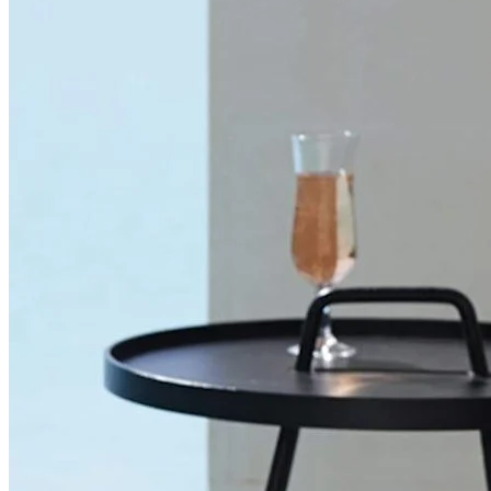
Design og teknologi
Cane-line kombinerer altid design og teknologi på den bedste måde.
Her er flettet sæde og ryg lavet af Cane-line SoftTouch og
QuickDryFoam som er virkelig funktionelle materialer, der gør at du
ikke behøver nogen hynder i liggestolen.
Stabelbare solsenge
En anden rigtig lækker solseng fra Cane-line er Relax Sunbed, som
fås i både lysegrå og mellemgrå. En stilfuld og elegant solseng, der
passer ind i moderne miljøer. Relax Solseng er lavet i aluminium og
du kan nemt stable disse solsenge oven på hinanden, det gælder
også Siesta modellen vi nævnte tidligere. Siesta-puden passer også
perfekt til denne solseng og skaber en endnu mere behagelig hvile i
både sol og skygge.
Liggestole fra Brafab
Selv Brafab, som er Sveriges største mærke inden for
udendørsmøbler, er rigtig god til komfortable og klassiske liggestole.
Nogle favoritter fra deres sortiment er Ulrika Beach Chair og Tarn