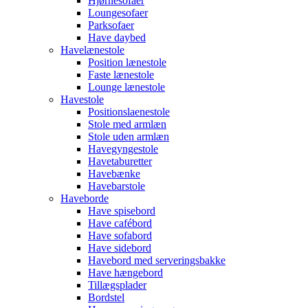
Hjørnesofaer
Loungesofaer
Parksofaer
Have daybed
Havelænestole
Position lænestole
Faste lænestole
Lounge lænestole
Havestole
Positionslaenestole
Stole med armlæn
Stole uden armlæn
Havegyngestole
Havetaburetter
Havebænke
Havebarstole
Haveborde
Have spisebord
Have cafébord
Have sofabord
Have sidebord
Havebord med serveringsbakke
Have hængebord
Tillægsplader
Bordstel