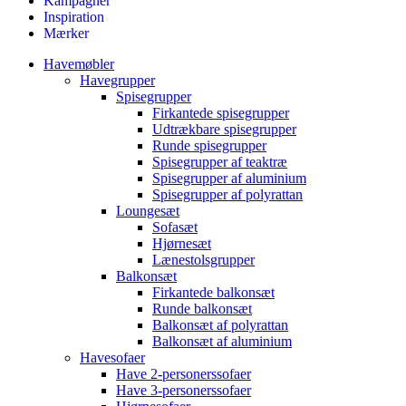
Kampagner
Inspiration
Mærker
Havemøbler
Havegrupper
Spisegrupper
Firkantede spisegrupper
Udtrækbare spisegrupper
Runde spisegrupper
Spisegrupper af teaktræ
Spisegrupper af aluminium
Spisegrupper af polyrattan
Loungesæt
Sofasæt
Hjørnesæt
Lænestolsgrupper
Balkonsæt
Firkantede balkonsæt
Runde balkonsæt
Balkonsæt af polyrattan
Balkonsæt af aluminium
Havesofaer
Have 2-personerssofaer
Have 3-personerssofaer