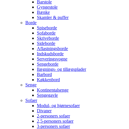
Barstole
Gyngestole
Bænke
Skamler & puffer
Borde
Spiseborde
Sofaborde
Skriveborde
Sideborde
Aflastningsborde
Indskudsborde
Serveringsvogne
Sengeborde
Ilægnings- og tillægsplader
Barbord
Køkkenbord
Senge
Kontinentalsenge
Sengegavle
Sofaer
Modul- og hjørnesofaer
Divaner
2-personers sofaer
2,5-personers sofaer
3-personers sofaer