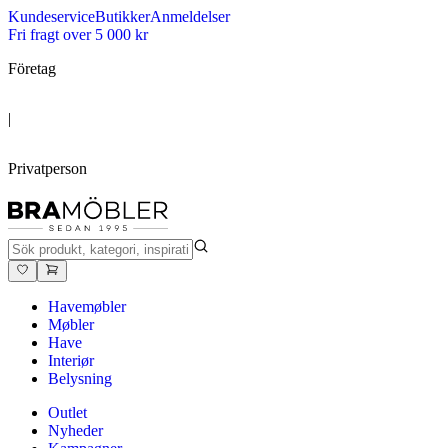
Kundeservice
Butikker
Anmeldelser
Fri fragt over 5 000 kr
Företag
|
Privatperson
Havemøbler
Møbler
Have
Interiør
Belysning
Outlet
Nyheder