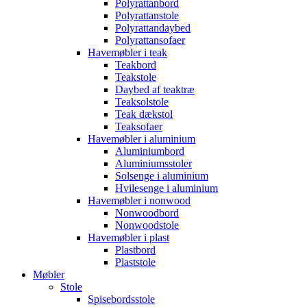
Polyrattanbord
Polyrattanstole
Polyrattandaybed
Polyrattansofaer
Havemøbler i teak
Teakbord
Teakstole
Daybed af teaktræ
Teaksolstole
Teak dækstol
Teaksofaer
Havemøbler i aluminium
Aluminiumbord
Aluminiumsstoler
Solsenge i aluminium
Hvilesenge i aluminium
Havemøbler i nonwood
Nonwoodbord
Nonwoodstole
Havemøbler i plast
Plastbord
Plaststole
Møbler
Stole
Spisebordsstole