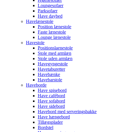
Hjørnesofaer
Loungesofaer
Parksofaer
Have daybed
Havelænestole
Position lænestole
Faste lænestole
Lounge lænestole
Havestole
Positionslaenestole
Stole med armlæn
Stole uden armlæn
Havegyngestole
Havetaburetter
Havebænke
Havebarstole
Haveborde
Have spisebord
Have cafébord
Have sofabord
Have sidebord
Havebord med serveringsbakke
Have hængebord
Tillægsplader
Bordstel