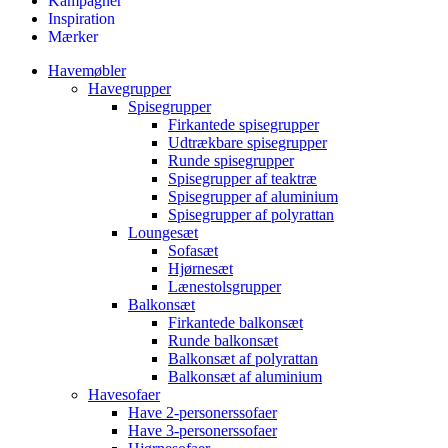
Kampagner
Inspiration
Mærker
Havemøbler
Havegrupper
Spisegrupper
Firkantede spisegrupper
Udtrækbare spisegrupper
Runde spisegrupper
Spisegrupper af teaktræ
Spisegrupper af aluminium
Spisegrupper af polyrattan
Loungesæt
Sofasæt
Hjørnesæt
Lænestolsgrupper
Balkonsæt
Firkantede balkonsæt
Runde balkonsæt
Balkonsæt af polyrattan
Balkonsæt af aluminium
Havesofaer
Have 2-personerssofaer
Have 3-personerssofaer