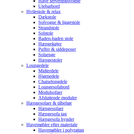
Have serveringsvogne
Utebarbord
Hvilestole & relax
Dækstole
Solvogne & liggestole
Strandstole
Solstole
Baden-baden stole
Hængekøjer
Puffer & siddeposer
Solsenge
Hængestoler
Loungedele
Midterdele
Hjørnedele
Chaiselongdele
Loungesofabord
Modulsofaer
Afsluttende moduler
Hængesofaer & tilbehør
Hængesofaer
Hængesofa tag
Hængesofa hynder
Havemøbler efter materiale
Havemøbler i polyrattan