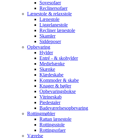
Sovesofaer
Reclinersofaer
Lænestole & relaxstole
Lænestole
Liggelanestole
Recliner lænestole
Skamler
Siddeposer
Opbevaring
Hylder
Entré - & skohylder
Mediebænke
Skænke
Klædeskabe
Kommoder & skabe
Knager & bøjler
Opbevaringsbokse
Vitrineskab
Piedestaler
Badeværelsesopbevaring
Rottingmøbler
Rattan lænestole
Rottingsstole
Rottingsofaer
Værelse