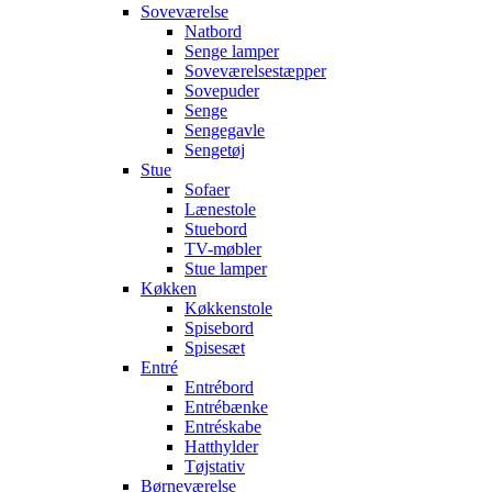
Soveværelse
Natbord
Senge lamper
Soveværelsestæpper
Sovepuder
Senge
Sengegavle
Sengetøj
Stue
Sofaer
Lænestole
Stuebord
TV-møbler
Stue lamper
Køkken
Køkkenstole
Spisebord
Spisesæt
Entré
Entrébord
Entrébænke
Entréskabe
Hatthylder
Tøjstativ
Børneværelse