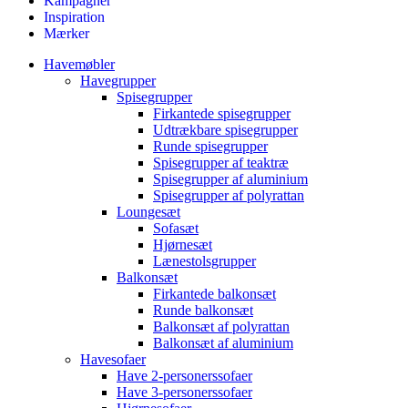
Kampagner
Inspiration
Mærker
Havemøbler
Havegrupper
Spisegrupper
Firkantede spisegrupper
Udtrækbare spisegrupper
Runde spisegrupper
Spisegrupper af teaktræ
Spisegrupper af aluminium
Spisegrupper af polyrattan
Loungesæt
Sofasæt
Hjørnesæt
Lænestolsgrupper
Balkonsæt
Firkantede balkonsæt
Runde balkonsæt
Balkonsæt af polyrattan
Balkonsæt af aluminium
Havesofaer
Have 2-personerssofaer
Have 3-personerssofaer