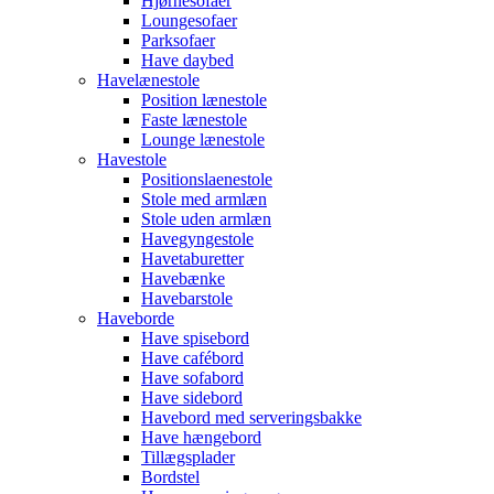
Hjørnesofaer
Loungesofaer
Parksofaer
Have daybed
Havelænestole
Position lænestole
Faste lænestole
Lounge lænestole
Havestole
Positionslaenestole
Stole med armlæn
Stole uden armlæn
Havegyngestole
Havetaburetter
Havebænke
Havebarstole
Haveborde
Have spisebord
Have cafébord
Have sofabord
Have sidebord
Havebord med serveringsbakke
Have hængebord
Tillægsplader
Bordstel