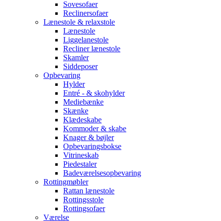
Sovesofaer
Reclinersofaer
Lænestole & relaxstole
Lænestole
Liggelanestole
Recliner lænestole
Skamler
Siddeposer
Opbevaring
Hylder
Entré - & skohylder
Mediebænke
Skænke
Klædeskabe
Kommoder & skabe
Knager & bøjler
Opbevaringsbokse
Vitrineskab
Piedestaler
Badeværelsesopbevaring
Rottingmøbler
Rattan lænestole
Rottingsstole
Rottingsofaer
Værelse