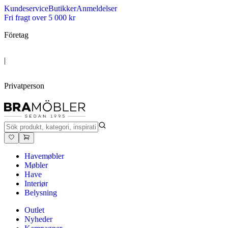
Kundeservice
Butikker
Anmeldelser
Fri fragt over 5 000 kr
Företag
|
Privatperson
Havemøbler
Møbler
Have
Interiør
Belysning
Outlet
Nyheder