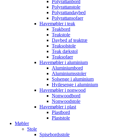
Polyrattanbord
Polyrattanstole
Polyrattandaybed
Polyrattansofaer
Havemøbler i teak
Teakbord
Teakstole
Daybed af teaktræ
Teaksolstole
Teak dækstol
Teaksofaer
Havemøbler i aluminium
Aluminiumbord
Aluminiumsstoler
Solsenge i aluminium
Hvilesenge i aluminium
Havemøbler i nonwood
Nonwoodbord
Nonwoodstole
Havemøbler i plast
Plastbord
Plaststole
Møbler
Stole
Spisebordsstole