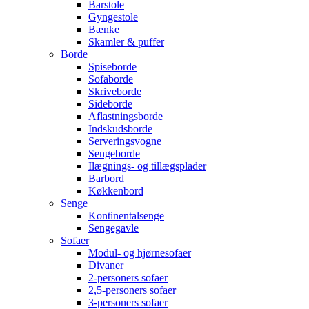
Barstole
Gyngestole
Bænke
Skamler & puffer
Borde
Spiseborde
Sofaborde
Skriveborde
Sideborde
Aflastningsborde
Indskudsborde
Serveringsvogne
Sengeborde
Ilægnings- og tillægsplader
Barbord
Køkkenbord
Senge
Kontinentalsenge
Sengegavle
Sofaer
Modul- og hjørnesofaer
Divaner
2-personers sofaer
2,5-personers sofaer
3-personers sofaer