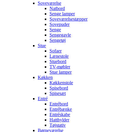
Soveværelse
Natbord
Senge lamper
Soveværelsestæpper
Sovepuder
Senge
Sengegavle
Sengetøj
Stue
Sofaer
Lænestole
Stuebord
TV-møbler
Stue lamper
Køkken
Køkkenstole
Spisebord
Spisesæt
Entré
Entrébord
Entrébænke
Entréskabe
Hatthylder
Tøjstativ
Børneværelse