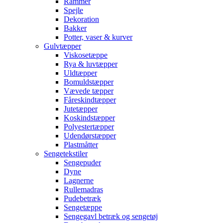
Rammer
Spejle
Dekoration
Bakker
Potter, vaser & kurver
Gulvtæpper
Viskosetæppe
Rya & luvtæpper
Uldtæpper
Bomuldstæpper
Vævede tæpper
Fåreskindtæpper
Jutetæpper
Koskindstæpper
Polyestertæpper
Udendørstæpper
Plastmåtter
Sengetekstiler
Sengepuder
Dyne
Lagnerne
Rullemadras
Pudebetræk
Sengetæppe
Sengegavl betræk og sengetøj