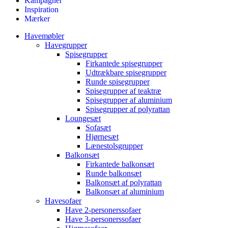
Kampagner
Inspiration
Mærker
Havemøbler
Havegrupper
Spisegrupper
Firkantede spisegrupper
Udtrækbare spisegrupper
Runde spisegrupper
Spisegrupper af teaktræ
Spisegrupper af aluminium
Spisegrupper af polyrattan
Loungesæt
Sofasæt
Hjørnesæt
Lænestolsgrupper
Balkonsæt
Firkantede balkonsæt
Runde balkonsæt
Balkonsæt af polyrattan
Balkonsæt af aluminium
Havesofaer
Have 2-personerssofaer
Have 3-personerssofaer