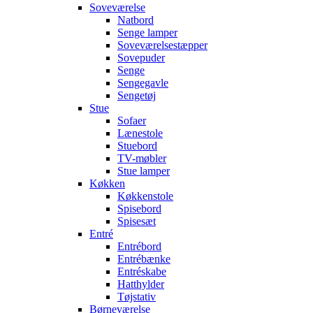
Soveværelse
Natbord
Senge lamper
Soveværelsestæpper
Sovepuder
Senge
Sengegavle
Sengetøj
Stue
Sofaer
Lænestole
Stuebord
TV-møbler
Stue lamper
Køkken
Køkkenstole
Spisebord
Spisesæt
Entré
Entrébord
Entrébænke
Entréskabe
Hatthylder
Tøjstativ
Børneværelse