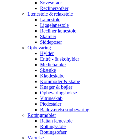
Sovesofaer
Reclinersofaer
Lænestole & relaxstole
Lænestole
Liggelanestole
Recliner lænestole
Skamler
Siddeposer
Opbevaring
Hylder
Entré - & skohylder
Mediebænke
Skænke
Klædeskabe
Kommoder & skabe
Knager & bøjler
Opbevaringsbokse
Vitrineskab
Piedestaler
Badeværelsesopbevaring
Rottingmøbler
Rattan lænestole
Rottingsstole
Rottingsofaer
Værelse