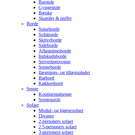
Barstole
Gyngestole
Bænke
Skamler & puffer
Borde
Spiseborde
Sofaborde
Skriveborde
Sideborde
Aflastningsborde
Indskudsborde
Serveringsvogne
Sengeborde
Ilægnings- og tillægsplader
Barbord
Køkkenbord
Senge
Kontinentalsenge
Sengegavle
Sofaer
Modul- og hjørnesofaer
Divaner
2-personers sofaer
2,5-personers sofaer
3-personers sofaer