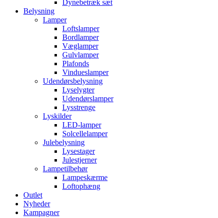
Dynebetræk sæt
Belysning
Lamper
Loftslamper
Bordlamper
Væglamper
Gulvlamper
Plafonds
Vindueslamper
Udendørsbelysning
Lyselygter
Udendørslamper
Lysstrenge
Lyskilder
LED-lamper
Solcellelamper
Julebelysning
Lysestager
Julestjerner
Lampetilbehør
Lampeskærme
Loftophæng
Outlet
Nyheder
Kampagner