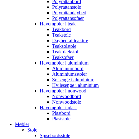
Polyrattanbord
Polyrattanstole
Polyrattandaybed
Polyrattansofaer
Havemøbler i teak
Teakbord
Teakstole
Daybed af teaktræ
Teaksolstole
Teak dækstol
Teaksofaer
Havemøbler i aluminium
Aluminiumbord
Aluminiumsstoler
Solsenge i aluminium
Hvilesenge i aluminium
Havemøbler i nonwood
Nonwoodbord
Nonwoodstole
Havemøbler i plast
Plastbord
Plaststole
Møbler
Stole
Spisebordsstole