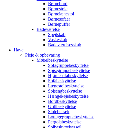
Børnebord
Børnestole
Børnelænestol
Børnesofaer
Børnepuffer
Badeværelse
Spejlskab
Vaskeskab
Badeværelsesskab
Have
Pleje & opbevaring
Møbelbeskyttelse
Sofagruppebeskyttelse
Spisegruppebeskyttelse
Hjørnesofabeskyttelse
Sofabeskyttelse
Lænestolbeskyttelse
Solsengbeskyttelse
Hængekøjebeskyttelse
Bordbeskyttelse
Grillbeskyttelse
Stolebetræk
Loungegruppebeskyttelse
Pergolabeskyttelse
Solbeskyttelsessejl