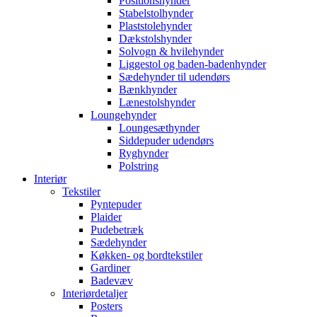
Positionshynder
Stabelstolhynder
Plaststolehynder
Dækstolshynder
Solvogn & hvilehynder
Liggestol og baden-badenhynder
Sædehynder til udendørs
Bænkhynder
Lænestolshynder
Loungehynder
Loungesæthynder
Siddepuder udendørs
Ryghynder
Polstring
Interiør
Tekstiler
Pyntepuder
Plaider
Pudebetræk
Sædehynder
Køkken- og bordtekstiler
Gardiner
Badevæv
Interiørdetaljer
Posters