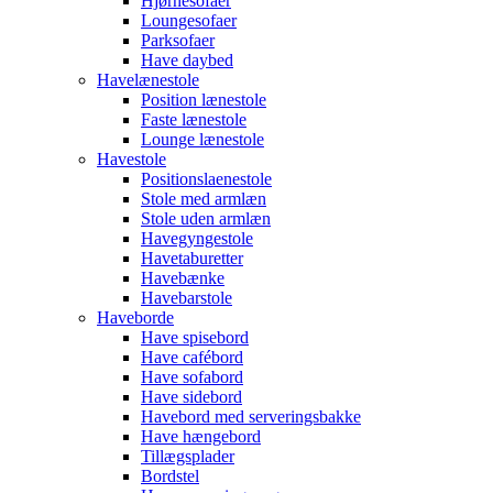
Hjørnesofaer
Loungesofaer
Parksofaer
Have daybed
Havelænestole
Position lænestole
Faste lænestole
Lounge lænestole
Havestole
Positionslaenestole
Stole med armlæn
Stole uden armlæn
Havegyngestole
Havetaburetter
Havebænke
Havebarstole
Haveborde
Have spisebord
Have cafébord
Have sofabord
Have sidebord
Havebord med serveringsbakke
Have hængebord
Tillægsplader
Bordstel