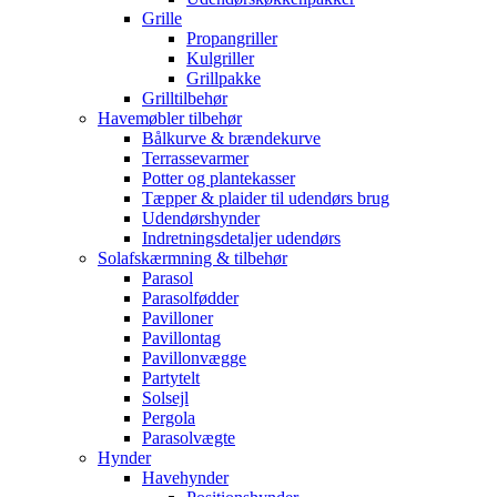
Grille
Propangriller
Kulgriller
Grillpakke
Grilltilbehør
Havemøbler tilbehør
Bålkurve & brændekurve
Terrassevarmer
Potter og plantekasser
Tæpper & plaider til udendørs brug
Udendørshynder
Indretningsdetaljer udendørs
Solafskærmning & tilbehør
Parasol
Parasolfødder
Pavilloner
Pavillontag
Pavillonvægge
Partytelt
Solsejl
Pergola
Parasolvægte
Hynder
Havehynder