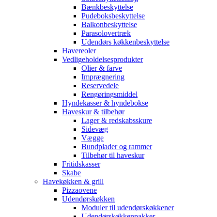
Bænkbeskyttelse
Pudeboksbeskyttelse
Balkonbeskyttelse
Parasolovertræk
Udendørs køkkenbeskyttelse
Havereoler
Vedligeholdelsesprodukter
Olier & farve
Imprægnering
Reservedele
Rengøringsmiddel
Hyndekasser & hyndebokse
Haveskur & tilbehør
Lager & redskabsskure
Sidevæg
Vægge
Bundplader og rammer
Tilbehør til haveskur
Fritidskasser
Skabe
Havekøkken & grill
Pizzaovene
Udendørskøkken
Moduler til udendørskøkkener
Udendørskøkkenpakker