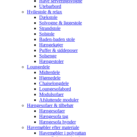
Have serveringsvogne
Utebarbord
Hvilestole & relax
Dækstole
Solvogne & liggestole
Strandstole
Solstole
Baden-baden stole
Hængekøjer
Puffer & siddeposer
Solsenge
Hængestoler
Loungedele
Midterdele
Hjørnedele
Chaiselongdele
Loungesofabord
Modulsofaer
Afsluttende moduler
Hængesofaer & tilbehør
Hængesofaer
Hængesofa tag
Hængesofa hynder
Havemøbler efter materiale
Havemøbler i polyrattan